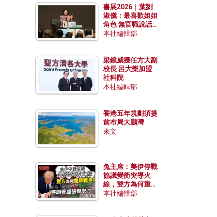
書展2026｜葉劉
淑儀：最喜歡姐姐
角色 無官職說話
包袱少
本社編輯部
梁鏡威獲任方大副
校長 呂大樂加盟
社科院
本社編輯部
香港五年規劃須提
前布局大鵬灣
來文
兔主席：美伊停戰
協議變衝突導火
線，雙方為何重啟
戰爭？伊朗一早洞
本社編輯部
悉特朗普虛張聲
勢？