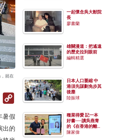
一起懷念吳大猷院
長
廖書蘭
雄關漫道：把遙遠
的歷史拉到眼前
編輯精選
局，就在
日本人口萎縮 中
港須先謀劃免步其
後塵
Copy
陸振球
Link
種菜得愛 記一本
年暑假
好書──讀吳燕青
的《在香港的離島
演出的
種菜》
陳家偉