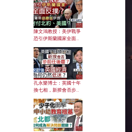
文之美？ 日常寫作如何
應用？
陳文鴻教授：美伊戰爭
恐引伊斯蘭國家全面反
撲？ 俄羅斯欲聯合伊朗
對付北約美國？
孔永樂博士：英國十年
換七相，新揆會否步前
任後塵？脫歐後英國經
濟為何仍然低迷？