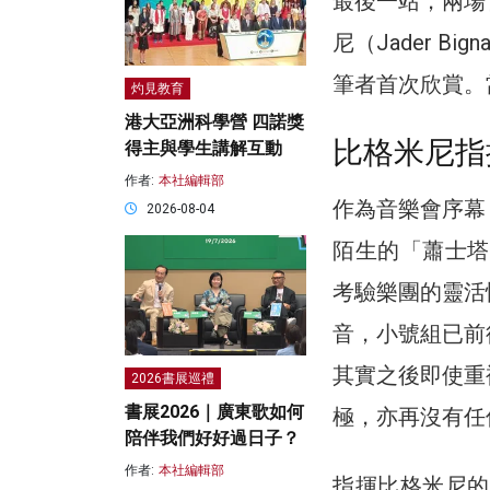
最後一站，兩場
尼（Jader Bi
筆者首次欣賞。
灼見教育
港大亞洲科學營 四諾獎
比格米尼指
得主與學生講解互動
作者:
本社編輯部
作為音樂會序幕，
2026-08-04
陌生的「蕭士塔
考驗樂團的靈活
音，小號組已前
其實之後即使重
2026書展巡禮
書展2026｜廣東歌如何
極，亦再沒有任
陪伴我們好好過日子？
作者:
本社編輯部
指揮比格米尼的