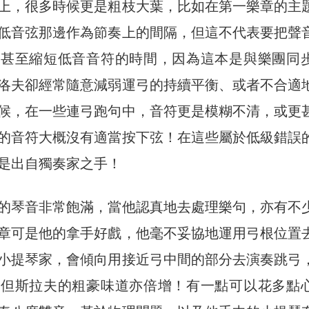
上，很多時候更是粗枝大葉，比如在第一樂章的主
低音弦那邊作為節奏上的間隔，但這不代表要把聲
，甚至縮短低音音符的時間，因為這本是與樂團同
洛夫卻經常隨意減弱運弓的持續平衡、或者不合適
候，在一些連弓跑句中，音符更是模糊不清，或更
的音符大概沒有適當按下弦！在這些屬於低級錯誤
是出自獨奏家之手！
的琴音非常飽滿，當他認真地去處理樂句，亦有不
章可是他的拿手好戲，他毫不妥協地運用弓根位置
小提琴家，會傾向用接近弓中間的部分去演奏跳弓
，但斯拉夫的粗豪味道亦倍增！有一點可以花多點