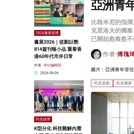
亞洲青
比格米尼的指揮
克里洛夫的獨奏
2026書展巡禮
已開始愈奏愈不
書展2026｜從劉以鬯
814篇刊報小品 重看香
作者:
傅瑰
港60年代市井日常
作者:
本社編輯部
圖片：亞洲青年管弦樂團
2026-08-06
灼見原創
灼見獨家
灼見經濟
K型分化 科技難解內需