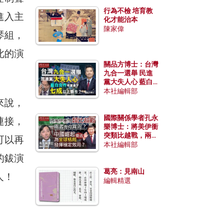
行為不檢 培育教
進入主
化才能治本
陳家偉
琴組，
此的演
關品方博士：台灣
九合一選舉 民進
黨大失人心 藍白
合作有望拿下七成
本社編輯部
以上縣市？
來說，
國際關係學者孔永
連接，
樂博士：將美伊衝
突類比越戰，兩者
可以再
有何異同？中國崛
本社編輯部
起能否為全球格局
的鈸演
發揮穩定效用？
葛亮：見南山
人！
編輯精選