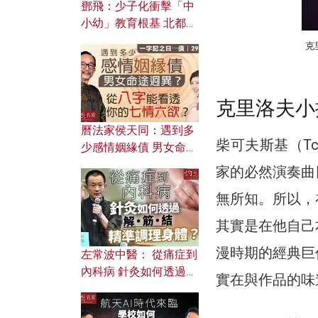
鄧飛：少子化衝擊「中
小幼」教育根基 北都如
何成為解決問題關鍵？
克
克里洛夫小
曆法家侯天同：遇到多
柴可夫斯基（Tc
少感情姻緣債 男女命途
迥異？ 從八字能看透你
家的必然演奏曲
的七情六欲？
無所知。所以，
其實是在他自己
漫時期的經典巨
左常波中醫： 從痛症到
內科病 針灸如何透過解
實在與作品的味
筋結 精準調理身體？