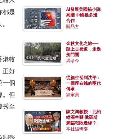
比格米
AI發展美國搞小院
，亦都是
高牆 中國推多邊
合作
大。
關品方
金秋文化之旅──
踏上古蜀道，走過
劍門關
香港較
馮珍今
，正好
從顧生岳到沈平：
第一個
一個座右銘的兩代
傳承
導。但
劉家美
優秀至
陳文鴻教授：北約
縱深空襲 俄羅斯
瀕臨戰敗邊緣？中
國零部件能左右戰
本社編輯部
局走向？
控制聲