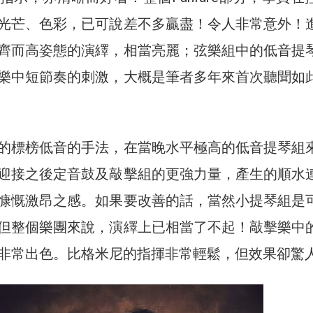
光芒、色彩，已可說差不多贏盡！令人非常意外！
齊而高姿態的演繹，相當亮麗；弦樂組中的低音提
樂中短節奏的刺激，大概是筆者多年來首次聽聞如
的標榜低音的手法，在當晚水平極高的低音提琴組
迎接之後定音鼓及敲擊組的更強力量，產生的順水
慷慨激昂之感。如果要改善的話，當然小提琴組是
但整個樂團來說，演繹上已相當了不起！敲擊樂中
非常出色。比格米尼的指揮非常輕鬆，但效果卻驚