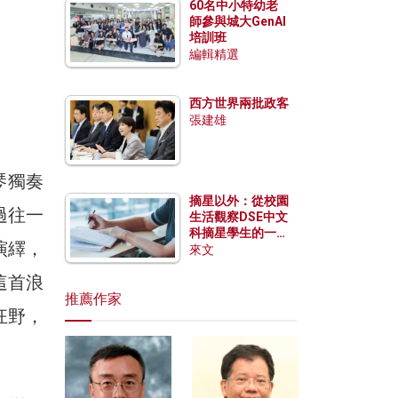
60名中小特幼老
師參與城大GenAI
培訓班
編輯精選
西方世界兩批政客
張建雄
琴獨奏
摘星以外：從校園
過往一
生活觀察DSE中文
科摘星學生的一點
演繹，
特質
來文
這首浪
推薦作家
狂野，