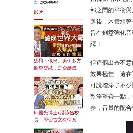
2026-08-04
部之間的平衡與
影片
題後，木管組整
旨在刻意強化音
繹！
鄧飛：俄烏、美伊多方
但這個出奇不意
衝突交織，是否釀成世
效果極佳，這在
界大戰？ 伊朗甘冒政權
風險攻擊美軍，背後有
可說增添了不少
何盤算？
乾淨整齊一點，
奏，音量的配合
邱國光博士x潘詠儀校
長：學習古文有何意
義？ 粵語怎樣傳承文言