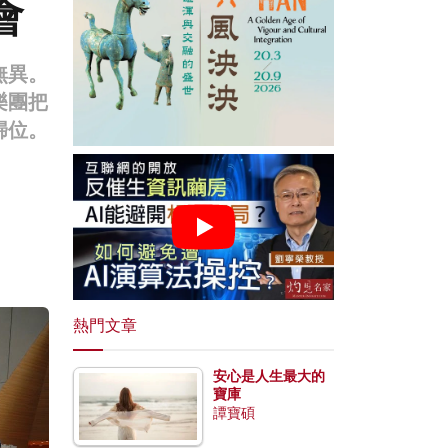
會
無異。
樂團把
歸位。
熱門文章
安心是人生最大的
寶庫
譚寶碩