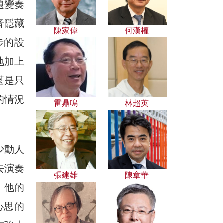
題變奏
音隱藏
陳家偉
何漢權
步的設
地加上
甚是只
的情況
雷鼎鳴
林超英
少動人
去演奏
張建雄
陳章華
，他的
心思的