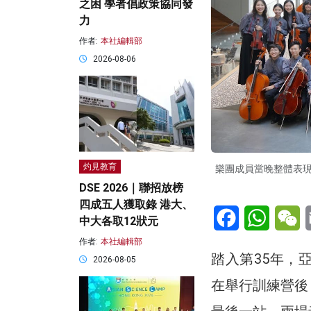
之困 學者倡政策協同發
力
作者:
本社編輯部
2026-08-06
灼見教育
樂團成員當晚整體表
DSE 2026｜聯招放榜
四成五人獲取錄 港大、
Facebook
WhatsA
W
中大各取12狀元
作者:
本社編輯部
踏入第35年，
2026-08-05
在舉行訓練營後