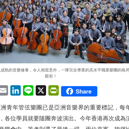
現成熟的音樂修養，令人相當意外，一隊完全專業的高水平職業樂團的格
眼前！
pp
eChat
Email
LinkedIn
Line
X
PrintFriendly
Share
亞洲青年管弦樂團已是亞洲音樂界的重要標記，每
，各位學員就要隨團奔波演出。今年香港再次成為