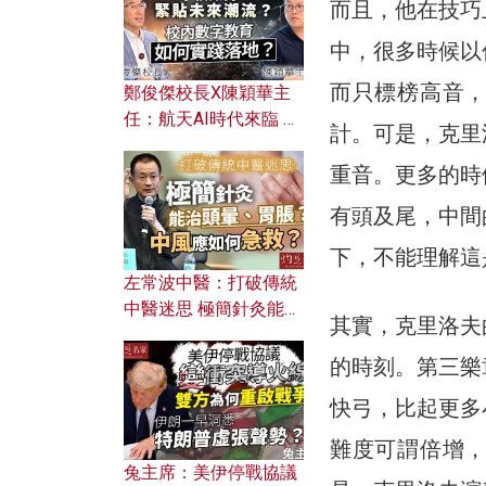
而且，他在技巧
中，很多時候以
而只標榜高音
鄭俊傑校長X陳穎華主
任：航天AI時代來臨 學
計。可是，克里
校如何緊貼未來潮流？
校內數字教育如何實踐
重音。更多的時
落地？
有頭及尾，中間
下，不能理解這
左常波中醫：打破傳統
中醫迷思 極簡針灸能治
其實，克里洛夫
頭暈、胃脹？中風應如
何急救？
的時刻。第三樂
快弓，比起更多
難度可謂倍增
兔主席：美伊停戰協議