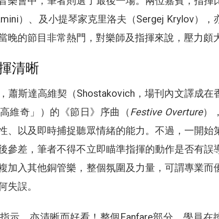
音樂會中，筆者則選了最後一場。兩位嘉賓，指揮
gnamini）、及小提琴家克里洛夫（Sergej Krylov）
當晚的節目非常熱門，對樂師及指揮來說，壓力頗
揮清晰
蕭斯達高維契（Shostakovich，場刊內文譯成在
高維奇」）的《節日》序曲（
Festive Overture
）
性、以及即時捕捉聽眾情緒的能力。不過，一開始
後參差，筆者不得不立即瞄準指揮的動作是否有誤
複加入其他銅管樂，整個氛圍及力量，可謂專業而
何失誤。
指示，亦清晰而好看！整個Fanfare部分，學員在