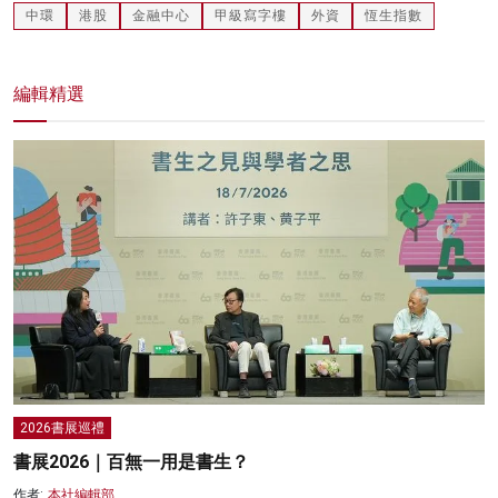
中環
港股
金融中心
甲級寫字樓
外資
恆生指數
編輯精選
2026書展巡禮
書展2026｜百無一用是書生？
作者:
本社編輯部