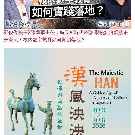
鄭俊傑校長X陳穎華主任：航天AI時代來臨 學校如何緊貼未
來潮流？校內數字教育如何實踐落地？