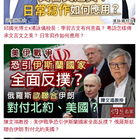
邱國光博士x潘詠儀校長：學習古文有何意義？ 粵語怎樣傳
承文言文之美？ 日常寫作如何應用？
陳文鴻教授：美伊戰爭恐引伊斯蘭國家全面反撲？ 俄羅斯欲
聯合伊朗 對付北約美國？