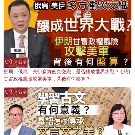
鄧飛：俄烏、美伊多方衝突交織，是否釀成世界大戰？ 伊朗
甘冒政權風險攻擊美軍，背後有何盤算？