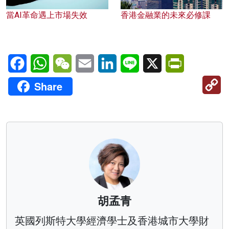
當AI革命遇上市場失效
香港金融業的未來必修課
Facebook
WhatsApp
WeChat
Email
LinkedIn
Line
X
PrintFriendl
C
Share
Li
胡孟青
英國列斯特大學經濟學士及香港城市大學財