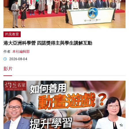
灼見教育
港大亞洲科學營 四諾獎得主與學生講解互動
作者:
本社編輯部
2026-08-04
影片