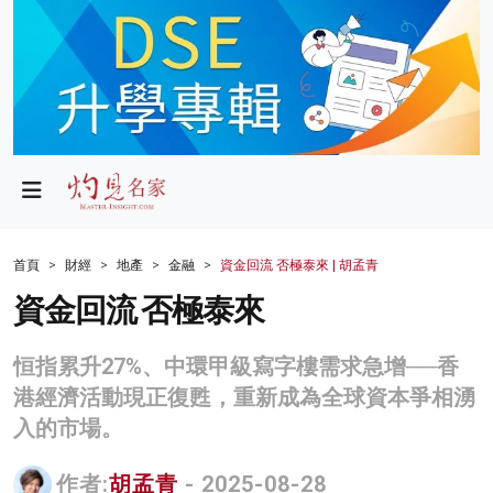
政局
教育
文化
財經
首頁
財經
地產
金融
資金回流 否極泰來 | 胡孟青
生活
資金回流 否極泰來
健康
恒指累升27%、中環甲級寫字樓需求急增──香
商業
港經濟活動現正復甦，重新成為全球資本爭相湧
入的市場。
科技
影片
作者:
胡孟青
- 2025-08-28