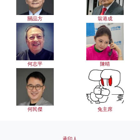
關品方
翁港成
何志平
陳晴
何民傑
兔主席
承印人