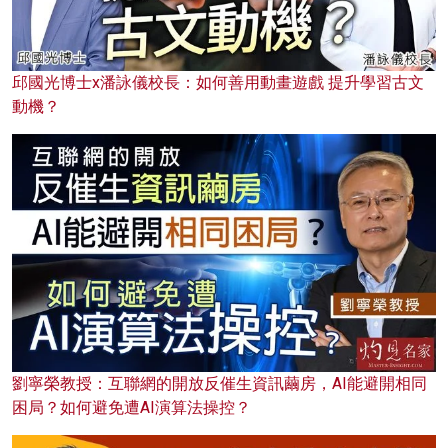
邱國光博士x潘詠儀校長：如何善用動畫遊戲 提升學習古文
動機？
劉寧榮教授：互聯網的開放反催生資訊繭房，AI能避開相同
困局？如何避免遭AI演算法操控？