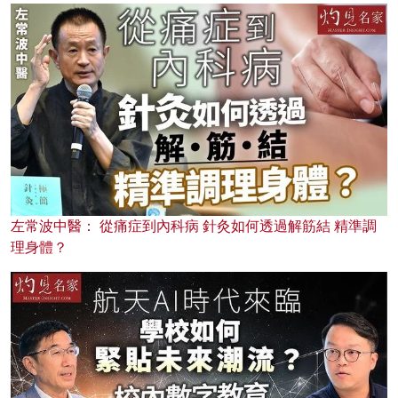
左常波中醫： 從痛症到內科病 針灸如何透過解筋結 精準調
理身體？