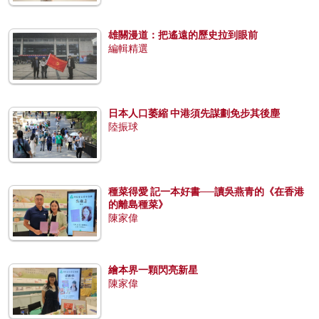
雄關漫道：把遙遠的歷史拉到眼前
編輯精選
日本人口萎縮 中港須先謀劃免步其後塵
陸振球
種菜得愛 記一本好書──讀吳燕青的《在香港
的離島種菜》
陳家偉
繪本界一顆閃亮新星
陳家偉