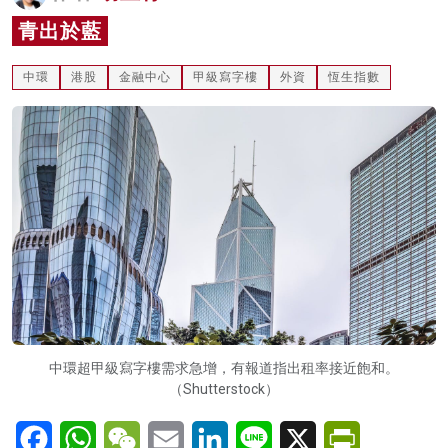
名家榜
青出於藍
灼見活動
中環
港股
金融中心
甲級寫字樓
外資
恆生指數
關於我們
中環超甲級寫字樓需求急增，有報道指出租率接近飽和。
（Shutterstock）
Facebook
WhatsApp
WeChat
Email
LinkedIn
Line
X
PrintFriendl