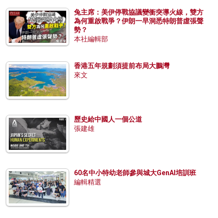
兔主席：美伊停戰協議變衝突導火線，雙方
為何重啟戰爭？伊朗一早洞悉特朗普虛張聲
勢？
本社編輯部
香港五年規劃須提前布局大鵬灣
來文
歷史給中國人一個公道
張建雄
60名中小特幼老師參與城大GenAI培訓班
編輯精選