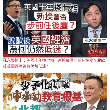
孔永樂博士：英國十年換七相，新揆會否步前任後塵？脫歐
後英國經濟為何仍然低迷？