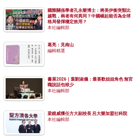
國際關係學者孔永樂博士：將美伊衝突類比
越戰，兩者有何異同？中國崛起能否為全球
格局發揮穩定效用？
本社編輯部
葛亮：見南山
編輯精選
書展2026｜葉劉淑儀：最喜歡姐姐角色 無官
職說話包袱少
本社編輯部
梁鏡威獲任方大副校長 呂大樂加盟社科院
本社編輯部