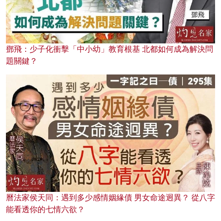
鄧飛：少子化衝擊「中小幼」教育根基 北都如何成為解決問
題關鍵？
曆法家侯天同：遇到多少感情姻緣債 男女命途迥異？ 從八字
能看透你的七情六欲？