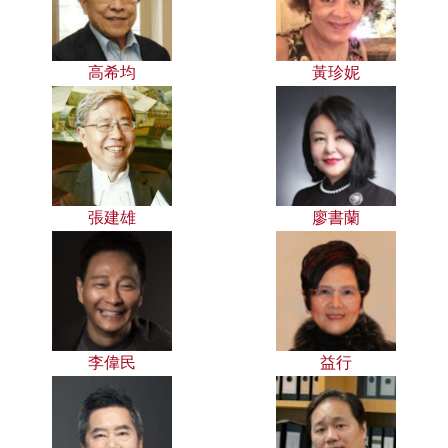
高希均
黃珍妮
張建雄
廖書蘭
李偉民
益行