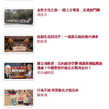
金秋文化之旅──踏上古蜀道，走過劍門關
馮珍今
從顧生岳到沈平：一個座右銘的兩代傳承
劉家美
陳文鴻教授：北約縱深空襲 俄羅斯瀕臨戰敗
邊緣？中國零部件能左右戰局走向？
本社編輯部
行為不檢 培育教化才能治本
陳家偉