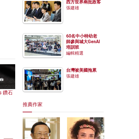
西方世界兩批政客
張建雄
60名中小特幼老
師參與城大GenAI
培訓班
編輯精選
台灣被美國拖累
張建雄
s 鑽石
推薦作家