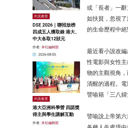
或「長者」一辭
灼見教育
如扶貧，忽視了
DSE 2026｜聯招放榜
的生命歷程中絕
四成五人獲取錄 港大、
中大各取12狀元
作者:
本社編輯部
最近看小說改編
2026-08-05
性電影與女性主
物的主觀視角，
清醒的過程。電
譬喻籍「三八婦
灼見教育
港大亞洲科學營 四諾獎
得主與學生講解互動
譬喻說上帝第六
作者:
本社編輯部
各種人生處境中