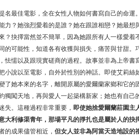
提名最佳電影，全在女性人物如何書寫自己的命運
能力？她強烈愛着的是誰？她在跟誰相戀？她最想
來？抉擇當然並不簡單，因為她跟所有人一樣愛着
同的可能性，知道各有收獲與損失，痛苦與甘甜。
，怯懦以及跟現實磋商的過程。故事並非為上帝書
把小說以至電影，自外於性別的神話。即使艾莉絲
變了她本來的名字，離開原屬的愛爾蘭家鄉和它的
約獨闖天地，再與愛人一起築構新家；她也有自己
迷失。這種過程非常重要，
即使她捨愛爾蘭莊園主
意大利修渠青年，那場平凡的掙扎也是屬於人的抉
者的成果儘管相近，
但女人並非為阿當天造地設的