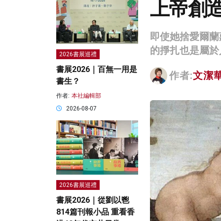
上帝創
即使她捨愛爾蘭
的掙扎也是屬於
2026書展巡禮
書展2026｜百無一用是
作者:
文潔
書生？
作者:
本社編輯部
2026-08-07
2026書展巡禮
書展2026｜從劉以鬯
814篇刊報小品 重看香