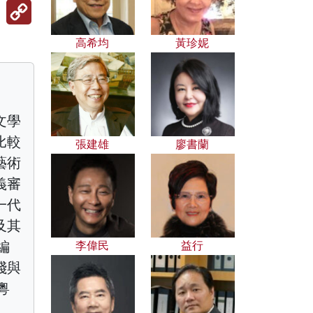
Copy
Link
高希均
黃珍妮
文學
比較
張建雄
廖書蘭
藝術
義審
一代
及其
編
李偉民
益行
踐與
粵