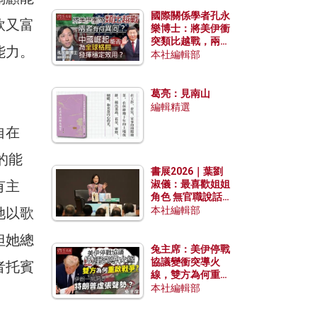
國際關係學者孔永
軟又富
樂博士：將美伊衝
突類比越戰，兩者
能力。
有何異同？中國崛
本社編輯部
起能否為全球格局
發揮穩定效用？
葛亮：見南山
編輯精選
自在
的能
書展2026｜葉劉
有主
淑儀：最喜歡姐姐
角色 無官職說話
包袱少
她以歌
本社編輯部
但她總
兔主席：美伊停戰
協議變衝突導火
者托賓
線，雙方為何重啟
戰爭？伊朗一早洞
本社編輯部
悉特朗普虛張聲
勢？