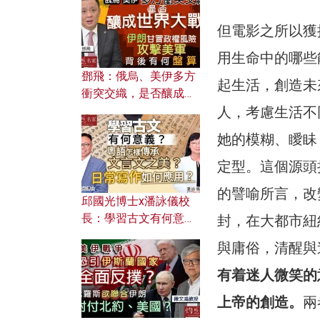
何避免遭AI演算法操
控？
但電影之所以獲
用生命中的哪些
鄧飛：俄烏、美伊多方
起生活，創造未
衝突交織，是否釀成世
界大戰？ 伊朗甘冒政權
人，考慮生活不
風險攻擊美軍，背後有
她的模糊、瞹眛
何盤算？
定型。這個源頭
的譬喻所言，改
邱國光博士x潘詠儀校
長：學習古文有何意
封，在大都市紐
義？ 粵語怎樣傳承文言
與庸俗，清醒與
文之美？ 日常寫作如何
應用？
有着迷人微笑的
上帝的創造。
兩