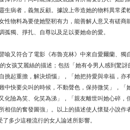
靈生病者，義無反顧。據說上帝造她的物料異常柔
女性物料為要使她堅靭有力，能善解人意又有磋商
調孤獨、掙扎、自尊以及足以要她命的愛。
譬喻又符合了電影《布魯克林》中來自愛爾蘭、獨
約市的女孩艾麗絲的描述；包括「她有令男人感到驚訝
自挑起重擔，解決煩惱」，「她把持愛與幸福，亦
難中快要尖叫的時候，不動聲色，保持微笑」，「
又化險為笑、化笑為涕」，「親友離世叫她心碎，
所相信的奮發圖強」。以上的描述使人懷疑小說作
究竟受了多少這種流行的女人論述所影響。