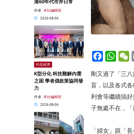
港60年代市井日常
作者:
本社編輯部
2026-08-06
Facebook
WhatsA
W
灼見經濟
剛又過了「三八
K型分化 科技難解內需
之困 學者倡政策協同發
盲，以及各式各
力
利會等繼續搞好
作者:
本社編輯部
2026-08-06
子無處不在，「
「婦女」跟「長