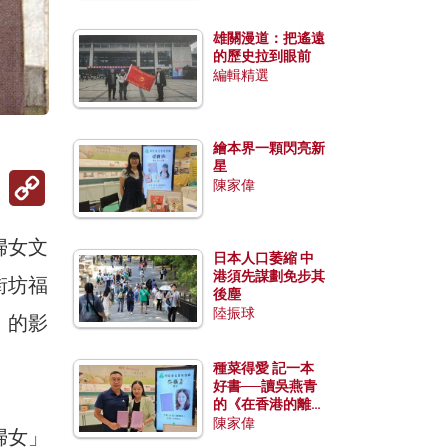
雄關漫道：把遙遠
的歷史拉到眼前
編輯精選
繪本界一顆閃亮新
星
Copy
陳家偉
Link
婦女文
日本人口萎縮 中
港須先謀劃免步其
街坊福
後塵
陸振球
》的影
種菜得愛 記一本
好書──讀吳燕青
的《在香港的離島
種菜》
陳家偉
婦女」