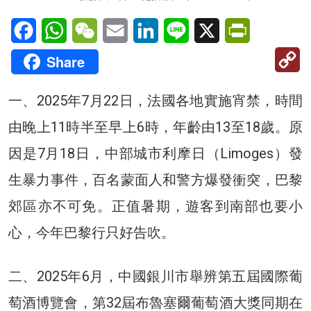
Facebook
WhatsApp
WeChat
Email
LinkedIn
Line
X
PrintFriendl
C
Share
Li
一、2025年7月22日，法國各地實施宵禁，時間
由晚上11時半至早上6時，年齡由13至18歲。原
因是7月18日，中部城市利摩日（Limoges）發
生暴力事件，百名蒙面人和警方爆發衝突，巴黎
郊區亦不可免。正值暑期，遊客到南部也要小
心，今年巴黎行只好告吹。
二、2025年6月，中國銀川市舉辨第五屆國際葡
萄酒博覽會，第32屆布魯塞爾葡萄酒大獎同期在