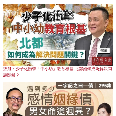
鄧飛：少子化衝擊「中小幼」教育根基 北都如何成為解決問
題關鍵？