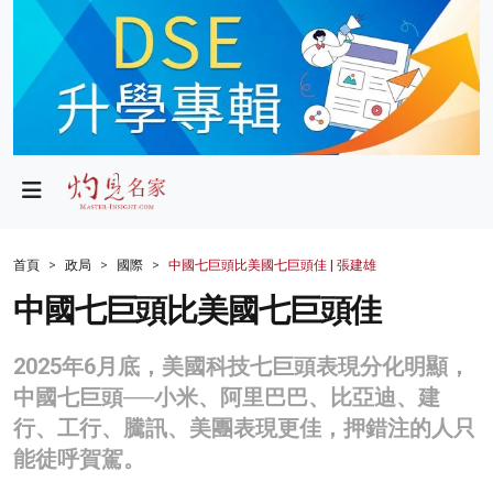
政局
教育
文化
財經
首頁
政局
國際
中國七巨頭比美國七巨頭佳 | 張建雄
生活
中國七巨頭比美國七巨頭佳
健康
2025年6月底，美國科技七巨頭表現分化明顯，
商業
中國七巨頭──小米、阿里巴巴、比亞迪、建
行、工行、騰訊、美團表現更佳，押錯注的人只
科技
能徒呼賀駕。
影片