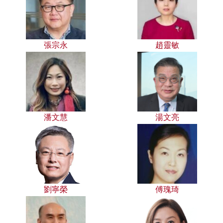
張宗永
趙靈敏
潘文慧
湯文亮
劉寧榮
傅瑰琦