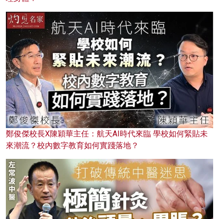
鄭俊傑校長X陳穎華主任：航天AI時代來臨 學校如何緊貼未
來潮流？校內數字教育如何實踐落地？