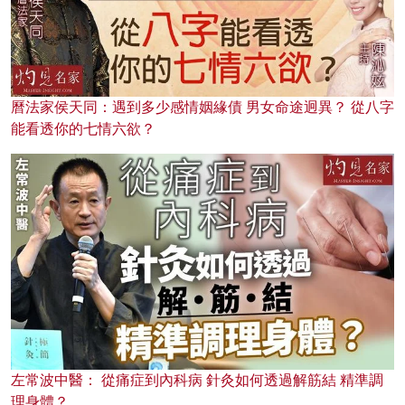
曆法家侯天同：遇到多少感情姻緣債 男女命途迥異？ 從八字
能看透你的七情六欲？
左常波中醫： 從痛症到內科病 針灸如何透過解筋結 精準調
理身體？