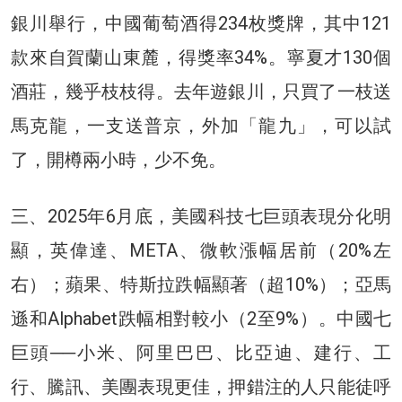
銀川舉行，中國葡萄酒得234枚獎牌，其中121
款來自賀蘭山東麓，得獎率34%。寧夏才130個
酒莊，幾乎枝枝得。去年遊銀川，只買了一枝送
馬克龍，一支送普京，外加「龍九」，可以試
了，開樽兩小時，少不免。
三、2025年6月底，美國科技七巨頭表現分化明
顯，英偉達、META、微軟漲幅居前（20%左
右）；蘋果、特斯拉跌幅顯著（超10%）；亞馬
遜和Alphabet跌幅相對較小（2至9%）‌‌。中國七
巨頭──小米、阿里巴巴、比亞迪、建行、工
行、騰訊、美團表現更佳，押錯注的人只能徒呼