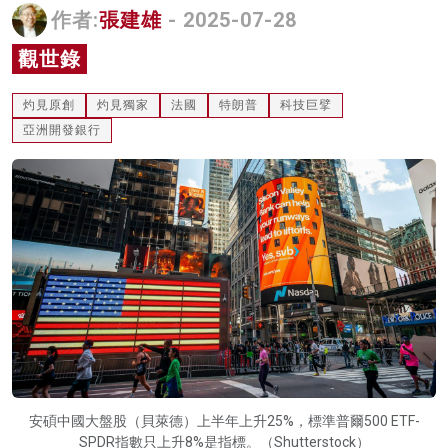
作者:
張建雄
- 2025-07-28
名家榜
觀世錄
灼見活動
灼見原創
灼見獨家
法國
特朗普
科技巨擘
關於我們
亞洲開發銀行
安碩中國大盤股（貝萊德）上半年上升25%，標準普爾500 ETF-
SPDR指數只上升8%是指標。（Shutterstock）