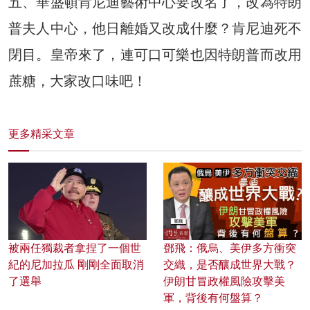
五、華盛頓肯尼迪藝術中心要改名了，改為特朗
普夫人中心，他日離婚又改成什麼？肯尼迪死不
閉目。皇帝來了，連可口可樂也因特朗普而改用
蔗糖，大家改口味吧！
更多精采文章
被兩任獨裁者拿捏了一個世
鄧飛：俄烏、美伊多方衝突
紀的尼加拉瓜 剛剛全面取消
交織，是否釀成世界大戰？
了選舉
伊朗甘冒政權風險攻擊美
軍，背後有何盤算？