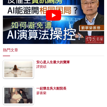
熱門文章
安心是人生最大的寶庫
譚寶碩
一起懷念吳大猷院長
廖書蘭