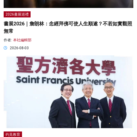
2026書展巡禮
書展2026｜詹朗林：念經拜佛可使人生順遂？不若如實觀照
無常
作者:
本社編輯部
2026-08-03
灼見教育