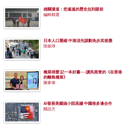
雄關漫道：把遙遠的歷史拉到眼前
編輯精選
日本人口萎縮 中港須先謀劃免步其後塵
陸振球
種菜得愛 記一本好書──讀吳燕青的《在香港
的離島種菜》
陳家偉
AI發展美國搞小院高牆 中國推多邊合作
關品方