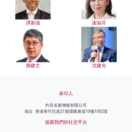
譚新強
謝淑芬
鄧建文
沈建光
承印人
灼見名家傳媒有限公司
地址 : 香港黃竹坑道21號環匯廣場10樓1002室
追蹤我們的社交平台