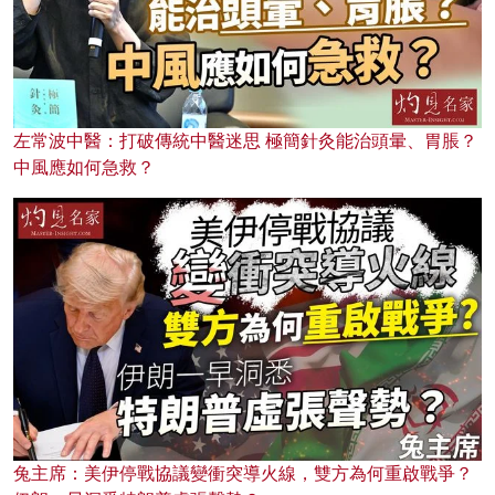
左常波中醫：打破傳統中醫迷思 極簡針灸能治頭暈、胃脹？
中風應如何急救？
兔主席：美伊停戰協議變衝突導火線，雙方為何重啟戰爭？