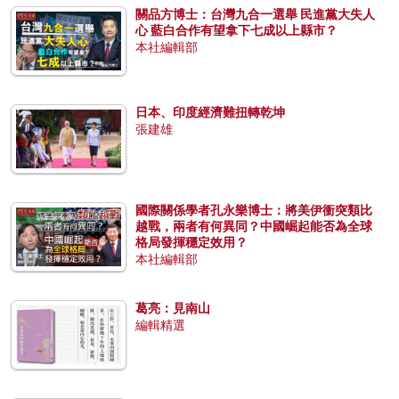
關品方博士：台灣九合一選舉 民進黨大失人
心 藍白合作有望拿下七成以上縣市？
本社編輯部
日本、印度經濟難扭轉乾坤
張建雄
國際關係學者孔永樂博士：將美伊衝突類比
越戰，兩者有何異同？中國崛起能否為全球
格局發揮穩定效用？
本社編輯部
葛亮：見南山
編輯精選