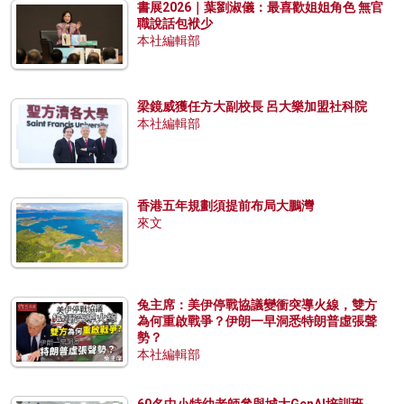
書展2026｜葉劉淑儀：最喜歡姐姐角色 無官
職說話包袱少
本社編輯部
梁鏡威獲任方大副校長 呂大樂加盟社科院
本社編輯部
香港五年規劃須提前布局大鵬灣
來文
兔主席：美伊停戰協議變衝突導火線，雙方
為何重啟戰爭？伊朗一早洞悉特朗普虛張聲
勢？
本社編輯部
60名中小特幼老師參與城大GenAI培訓班