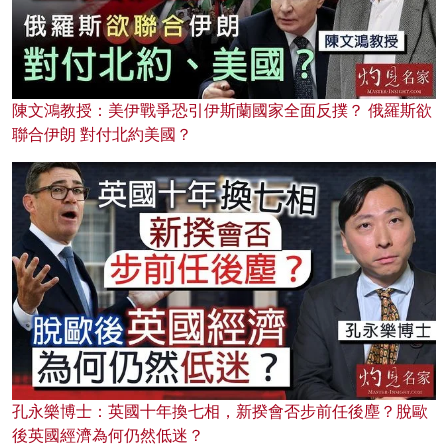
陳文鴻教授：美伊戰爭恐引伊斯蘭國家全面反撲？ 俄羅斯欲
聯合伊朗 對付北約美國？
孔永樂博士：英國十年換七相，新揆會否步前任後塵？脫歐
後英國經濟為何仍然低迷？