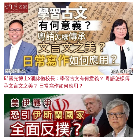
邱國光博士x潘詠儀校長：學習古文有何意義？ 粵語怎樣傳
承文言文之美？ 日常寫作如何應用？