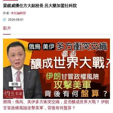
梁鏡威獲任方大副校長 呂大樂加盟社科院
作者:
本社編輯部
2026-08-01
影片
鄧飛：俄烏、美伊多方衝突交織，是否釀成世界大戰？ 伊朗
甘冒政權風險攻擊美軍，背後有何盤算？