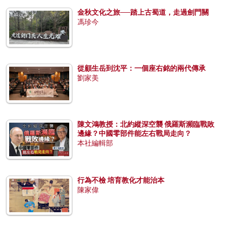
金秋文化之旅──踏上古蜀道，走過劍門關
馮珍今
從顧生岳到沈平：一個座右銘的兩代傳承
劉家美
陳文鴻教授：北約縱深空襲 俄羅斯瀕臨戰敗
邊緣？中國零部件能左右戰局走向？
本社編輯部
行為不檢 培育教化才能治本
陳家偉