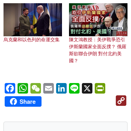
烏克蘭和以色列的命運交集
陳文鴻教授：美伊戰爭恐引
伊斯蘭國家全面反撲？ 俄羅
斯欲聯合伊朗 對付北約美
國？
Facebook
WhatsApp
WeChat
Email
LinkedIn
Line
X
PrintFriendl
C
Share
Li