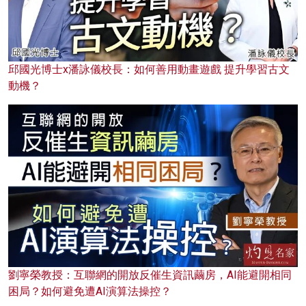
邱國光博士x潘詠儀校長：如何善用動畫遊戲 提升學習古文
動機？
劉寧榮教授：互聯網的開放反催生資訊繭房，AI能避開相同
困局？如何避免遭AI演算法操控？