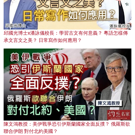
邱國光博士x潘詠儀校長：學習古文有何意義？ 粵語怎樣傳
承文言文之美？ 日常寫作如何應用？
陳文鴻教授：美伊戰爭恐引伊斯蘭國家全面反撲？ 俄羅斯欲
聯合伊朗 對付北約美國？