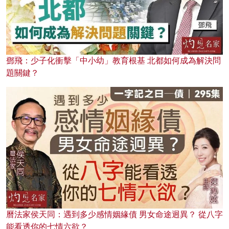
鄧飛：少子化衝擊「中小幼」教育根基 北都如何成為解決問
題關鍵？
曆法家侯天同：遇到多少感情姻緣債 男女命途迥異？ 從八字
能看透你的七情六欲？