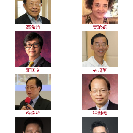
高希均
黃珍妮
蔣匡文
林超英
徐俊祥
張樹槐