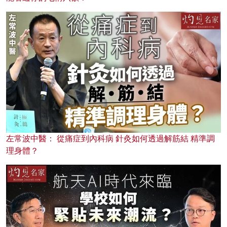
左常波中醫： 從痛症到內科病 針灸如何透過解筋結 精準調
理身體？