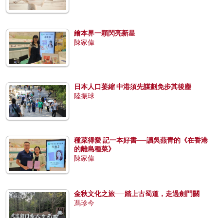
繪本界一顆閃亮新星
陳家偉
日本人口萎縮 中港須先謀劃免步其後塵
陸振球
種菜得愛 記一本好書──讀吳燕青的《在香港
的離島種菜》
陳家偉
金秋文化之旅──踏上古蜀道，走過劍門關
馮珍今