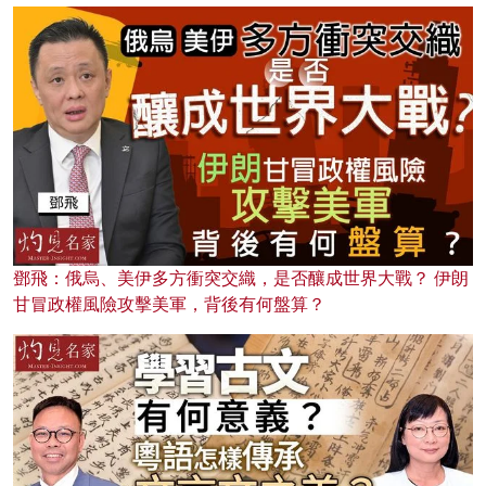
鄧飛：俄烏、美伊多方衝突交織，是否釀成世界大戰？ 伊朗
甘冒政權風險攻擊美軍，背後有何盤算？