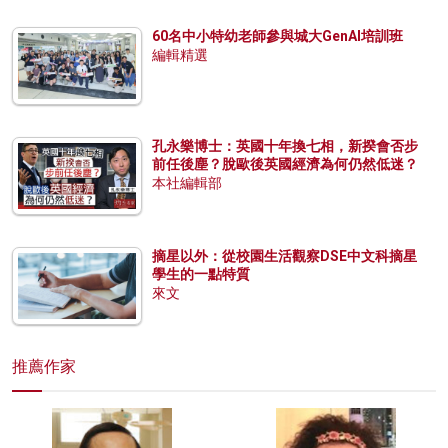
60名中小特幼老師參與城大GenAI培訓班
編輯精選
孔永樂博士：英國十年換七相，新揆會否步
前任後塵？脫歐後英國經濟為何仍然低迷？
本社編輯部
摘星以外：從校園生活觀察DSE中文科摘星
學生的一點特質
來文
推薦作家