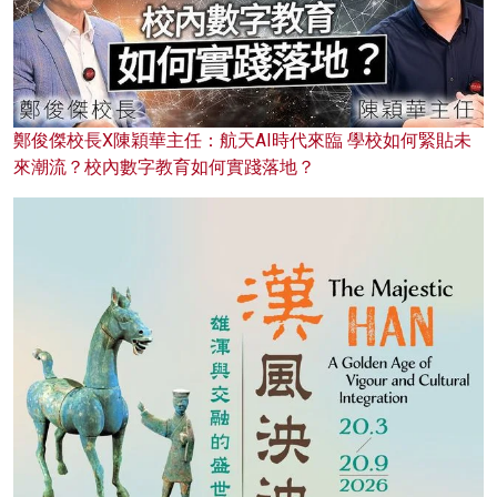
鄭俊傑校長X陳穎華主任：航天AI時代來臨 學校如何緊貼未
來潮流？校內數字教育如何實踐落地？