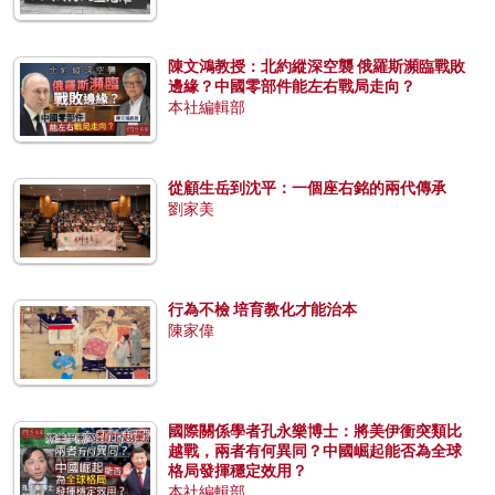
陳文鴻教授：北約縱深空襲 俄羅斯瀕臨戰敗
邊緣？中國零部件能左右戰局走向？
本社編輯部
從顧生岳到沈平：一個座右銘的兩代傳承
劉家美
行為不檢 培育教化才能治本
陳家偉
國際關係學者孔永樂博士：將美伊衝突類比
越戰，兩者有何異同？中國崛起能否為全球
格局發揮穩定效用？
本社編輯部