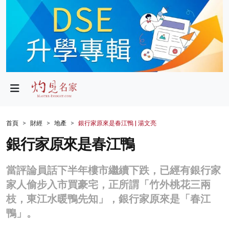
政局
教育
文化
財經
首頁
財經
地產
銀行家原來是春江鴨 | 湯文亮
生活
銀行家原來是春江鴨
健康
當評論員話下半年樓市繼續下跌，已經有銀行家
商業
家人偷步入市買豪宅，正所謂「竹外桃花三兩
枝，東江水暖鴨先知」，銀行家原來是「春江
科技
鴨」。
影片