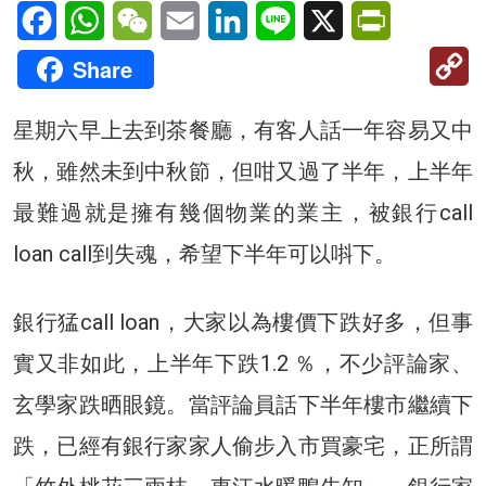
Facebook
WhatsApp
WeChat
Email
LinkedIn
Line
X
PrintFriendl
C
Share
Li
星期六早上去到茶餐廳，有客人話一年容易又中
秋，雖然未到中秋節，但咁又過了半年，上半年
最難過就是擁有幾個物業的業主，被銀行call
loan call到失魂，希望下半年可以唞下。
銀行猛call loan，大家以為樓價下跌好多，但事
實又非如此，上半年下跌1.2 ％，不少評論家、
玄學家跌晒眼鏡。當評論員話下半年樓市繼續下
跌，已經有銀行家家人偷步入市買豪宅，正所謂