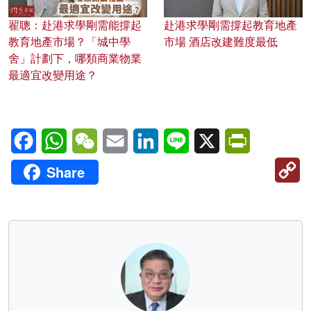
翟聰：赴港求學剛需能撐起
赴港求學剛需撐起教育地產
教育地產市場？「城中學
市場 酒店改建難度最低
舍」計劃下，哪類商業物業
最適宜改變用途？
Facebook
WhatsApp
WeChat
Email
LinkedIn
Line
X
PrintFriendl
C
Share
Li