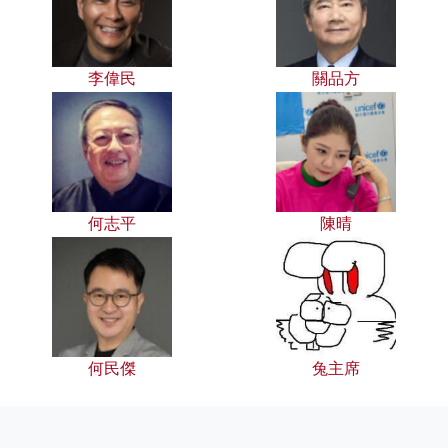
李偉民
關品方
何志平
陳晴
何民傑
兔主席