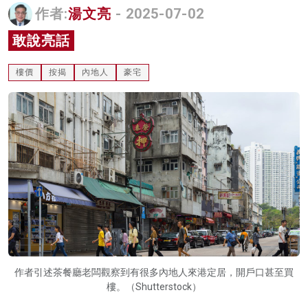
作者:
湯文亮
- 2025-07-02
名家榜
敢說亮話
灼見活動
樓價
按揭
內地人
豪宅
關於我們
作者引述茶餐廳老闆觀察到有很多內地人來港定居，開戶口甚至買
樓。（Shutterstock）