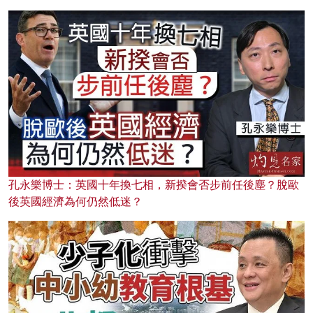
孔永樂博士：英國十年換七相，新揆會否步前任後塵？脫歐
後英國經濟為何仍然低迷？