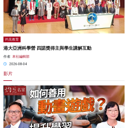
灼見教育
港大亞洲科學營 四諾獎得主與學生講解互動
作者:
本社編輯部
2026-08-04
影片