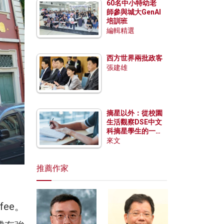
60名中小特幼老
師參與城大GenAI
培訓班
編輯精選
西方世界兩批政客
張建雄
摘星以外：從校園
生活觀察DSE中文
科摘星學生的一點
特質
來文
推薦作家
ee。