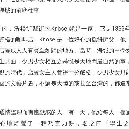
海城的前塵往事。
的，浩樸街鄰街的Knösel就是一家。它是1863
資格的咖啡店。Knösel是一位好心的糕餅師父，他
店變成人人有賓至如歸的地方。當時，海城的中學
生見面，少男少女相互之慕悅是天地間最自然的事
視的時代，店裏女主人管得十分嚴格，少男少女只
國的文藝片裏，不論是大陸的或甚至台灣的，都還
然是位通情達理而有幽默感的人。有一天，他給每人一個
心地焙製了一種巧克力餅，名之曰「學生