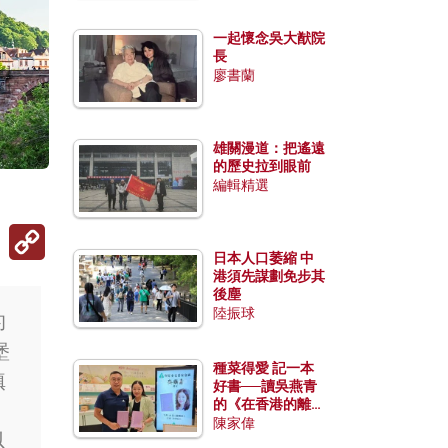
一起懷念吳大猷院
長
廖書蘭
雄關漫道：把遙遠
的歷史拉到眼前
編輯精選
Copy
Link
日本人口萎縮 中
港須先謀劃免步其
後塵
陸振球
的
堡
種菜得愛 記一本
縝
好書──讀吳燕青
的《在香港的離島
。
種菜》
陳家偉
以