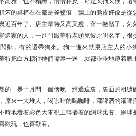
不高雅，也不精緻，恰恰相反，它是又拙又樸，還
粗笨的桌椅在在都是斧鑿痕，牆上的熊皮好像是從
裏近百年了。店主華特又高又瘦，留一撇鬍子，刻
顧這家的人，一進門跟華特老頭兒彼此叫名字，很
坊閭鄰，有的還帶狗來。狗一進來就跟店主人的小
華特把白方糖往牠們嘴裏一送，就都乖乖地蹲着聽
然的，是十月間一個傍晚，經過這裏，裏面的粗獷
，原來一大堆人，喝咖啡的喝咖啡，灌啤酒的灌啤
不時地看着彩色大電視正轉播着的網球比賽。網球
喜歡玩，也喜歡看。