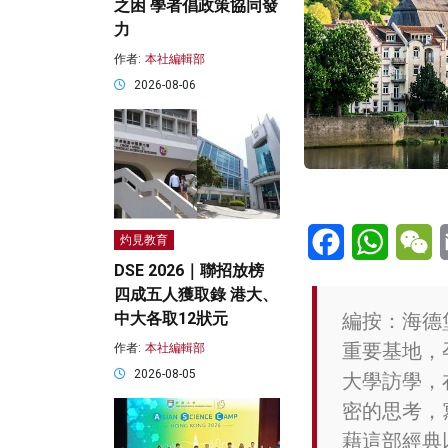
之困 學者倡政策協同發
力
作者:
本社編輯部
2026-08-06
Facebook
WhatsA
W
灼見教育
DSE 2026｜聯招放榜
四成五人獲取錄 港大、
編按：海德
中大各取12狀元
重要基地，
作者:
本社編輯部
2026-08-05
大學訪學，
密的思考，
藉這部經典