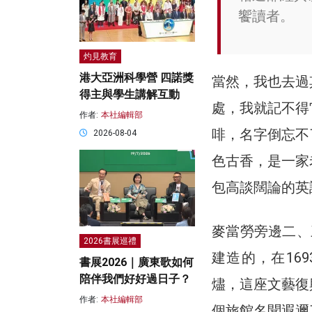
饗讀者。
灼見教育
港大亞洲科學營 四諾獎
當然，我也去過
得主與學生講解互動
處，我就記不得
作者:
本社編輯部
啡，名字倒忘不
2026-08-04
色古香，是一家
包高談闊論的英
麥當勞旁邊二、三
2026書展巡禮
建造的，在16
書展2026｜廣東歌如何
陪伴我們好好過日子？
燼，這座文藝復
作者:
本社編輯部
個旅館名聞遐邇