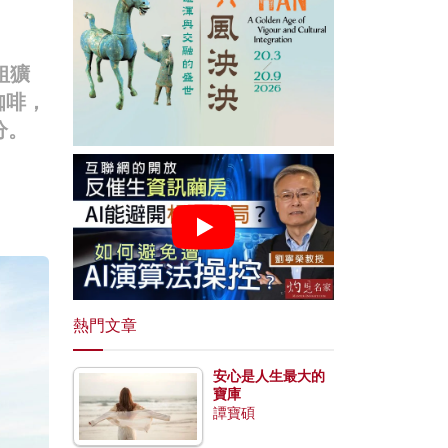
粗獷
咖啡，
分。
熱門文章
安心是人生最大的
寶庫
譚寶碩