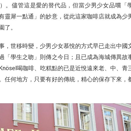
enkuβ）。儘管這是愛的替代品，但當少男少女品嚐「
有靈犀一點通」的妙意，從此這家咖啡店就成為少
園了。
事，世移時變，少男少女慕悅的方式早已走出中國
過「學生之吻」則傳之今日；且已成為海城傳異故
Knösel喝咖啡、吃糕點的已是近悅遠來老、中、青
。任何地方，只要有好的傳統，精心的保存下來，