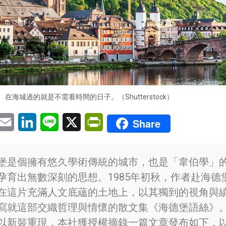
在海城過的就是不需看時間的日子。（Shutterstock）
pp
eChat
Email
LinkedIn
Line
X
PrintFriendly
Share
堡是個擁有悠久學術傳統的城市，也是「韋伯學」
孕育出無數深刻的思想。1985年初秋，作者赴海德
在這片充滿人文底蘊的土地上，以其獨到的視角與
寫就這部交織哲理與情懷的散文集《海德堡語絲》
以新裝重現，本社獲授權摘錄一篇文章發布如下，