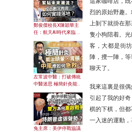
這家咖啡店，既
烈的原始野趣。
上剝下就掛在那
鄭俊傑校長X陳穎華主
任：航天AI時代來臨 學
隻小狗陪着。光
校如何緊貼未來潮流？
客，大都是街
校內數字教育如何實踐
落地？
陣，攪一陣，等
聊天了。
左常波中醫：打破傳統
中醫迷思 極簡針灸能治
我來這裏是很偶
頭暈、胃脹？中風應如
引起了我的好奇
何急救？
棋的下棋，但都
一入迷的運動，
兔主席：美伊停戰協議