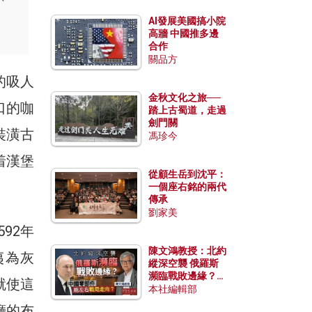
AI發展美國搞小院
高牆 中國推多邊
合作
關品方
的吸人
金秋文化之旅──
口的咖
踏上古蜀道，走過
劍門關
裝潢古
馮珍今
着漢堡
從顧生岳到沈平：
一個座右銘的兩代
傳承
劉家美
92年
陳文鴻教授：北約
夷為灰
縱深空襲 俄羅斯
瀕臨戰敗邊緣？中
就使這
國零部件能左右戰
本社編輯部
局走向？
廳的布