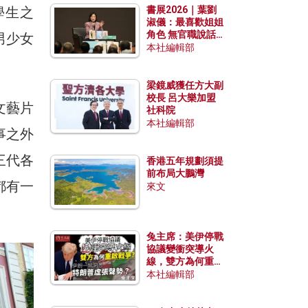
學生之
書展2026｜葉劉
淑儀：最喜歡姐姐
角色 無官職說話
男少女
包袱少
本社編輯部
梁鏡威獲任方大副
校長 呂大樂加盟
文藝片
社科院
本社編輯部
事之外
三代各
香港五年規劃須提
前布局大鵬灣
都有一
來文
兔主席：美伊停戰
協議變衝突導火
線，雙方為何重啟
戰爭？伊朗一早洞
本社編輯部
悉特朗普虛張聲
勢？