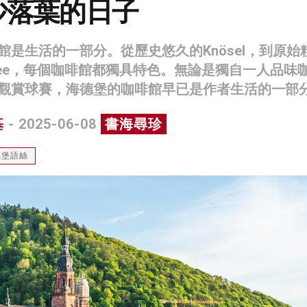
沙落葉的日子
館是生活的一部分。從歷史悠久的Knösel，到原始
 Kaffee，每個咖啡館都獨具特色。無論是獨自一人品味
觀賞球賽，海德堡的咖啡館早已是作者生活的一部
基
- 2025-06-08
書海尋珍
德堡語絲