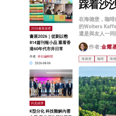
踩着沙
在海德堡，咖啡
的Wolters
2026書展巡禮
還是與友人一同
書展2026｜從劉以鬯
814篇刊報小品 重看香
作者:
金耀
港60年代市井日常
作者:
本社編輯部
海德堡
咖啡
海
2026-08-06
灼見經濟
K型分化 科技難解內需