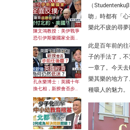
文之美？ 日常寫作如何
（Student
應用？
吻」時都有「心
樂此不疲的尋夢
陳文鴻教授：美伊戰爭
恐引伊斯蘭國家全面反
此是百年前的往
撲？ 俄羅斯欲聯合伊朗
對付北約美國？
子的手法了，不
一章了。今天去
樂其樂的地方了
孔永樂博士：英國十年
換七相，新揆會否步前
種吸人的魅力。
任後塵？脫歐後英國經
濟為何仍然低迷？