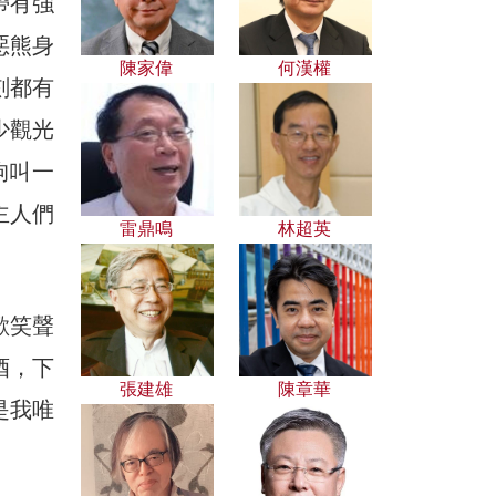
帶有強
惡熊身
陳家偉
何漢權
刻都有
少觀光
狗叫一
主人們
雷鼎鳴
林超英
歡笑聲
酒，下
張建雄
陳章華
是我唯