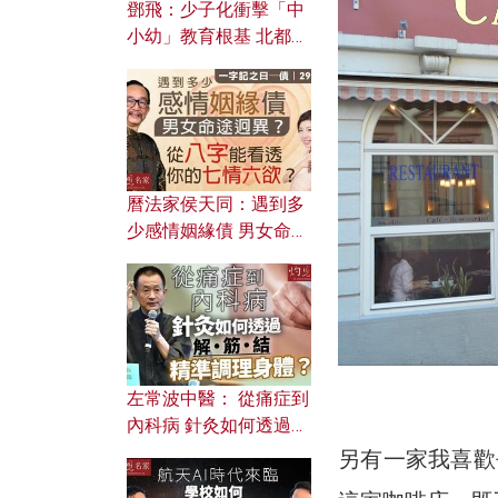
鄧飛：少子化衝擊「中
小幼」教育根基 北都如
何成為解決問題關鍵？
曆法家侯天同：遇到多
少感情姻緣債 男女命途
迥異？ 從八字能看透你
的七情六欲？
左常波中醫： 從痛症到
內科病 針灸如何透過解
筋結 精準調理身體？
另有一家我喜歡去