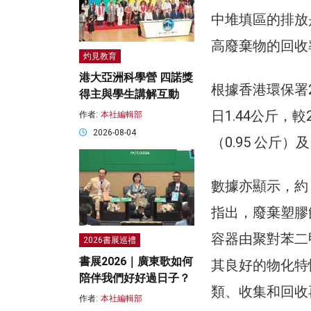
中堆填區的排放
高廢棄物的回收
灼見教育
港大亞洲科學營 四諾獎
根據香港環保署
得主與學生講解互動
日1.44公斤，較
作者:
本社編輯部
2026-08-04
（0.95 公斤
數據亦顯示，約
指出，廢棄塑膠
容器由聚對苯二
2026書展巡禮
書展2026｜廣東歌如何
其良好的物化特
陪伴我們好好過日子？
類、收集和回收
作者:
本社編輯部