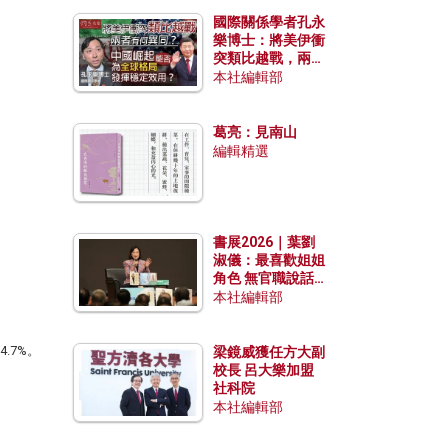
國際關係學者孔永
樂博士：將美伊衝
突類比越戰，兩者
有何異同？中國崛
本社編輯部
起能否為全球格局
發揮穩定效用？
葛亮：見南山
編輯精選
書展2026｜葉劉
淑儀：最喜歡姐姐
角色 無官職說話
包袱少
本社編輯部
.7%。
梁鏡威獲任方大副
校長 呂大樂加盟
社科院
本社編輯部