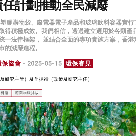
責任計劃推動全民減廢
對塑膠購物袋、廢電器電子產品和玻璃飲料容器實行
取得積極成效。我們相信，透過建立適用於各類產
統一法律框架， 並結合全面的專項實施方案，香港
市的減廢進程。
環保協會
- 2025-05-15
環保睿見
及研究主管）及丘揚靖（政策及研究主任）
塑料瓶
廢棄物碳排放