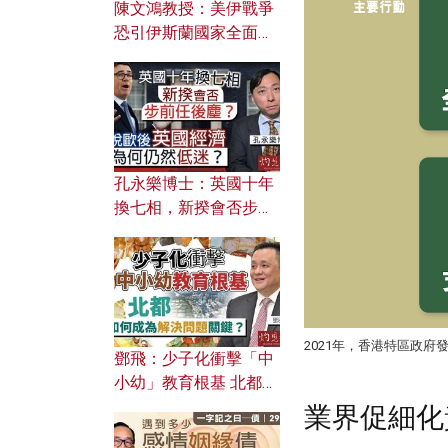
陳文鴻教授：美伊戰爭
恐引伊斯蘭國家全面反
撲？ 俄羅斯欲聯合伊朗
對付北約美國？
孔永樂博士：英國十年
換七相，新揆會否步前
任後塵？脫歐後英國經
濟為何仍然低迷？
2021年，香港特區政
鄧飛：少子化衝擊「中
小幼」教育根基 北都如
何成為解決問題關鍵？
業界促細化