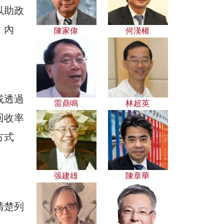
以助政
」內
陳家偉
何漢權
或透過
雷鼎鳴
林超英
回收率
方式
張建雄
陳章華
清楚列