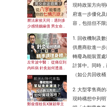
現時政策方向明
府進一步優化及
曆法家侯天同：遇到多
容，包括但不限
少感情姻緣債 男女命途
迥異？ 從八字能看透你
1. 回收機制及
的七情六欲？
供應商欲進一步
轉廢為能裝置處
左常波中醫： 從痛症到
計算中。同時，
內科病 針灸如何透過解
筋結 精準調理身體？
（如公共回收桶
2. 大型零售商
現時構想中列明
鄭俊傑校長X陳穎華主