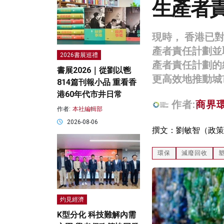
生產者
現時， 香港已
產者責任計劃並
2026書展巡禮
產者責任計劃的
書展2026｜從劉以鬯
更高效地推動城
814篇刊報小品 重看香
港60年代市井日常
作者:
商界
作者:
本社編輯部
2026-08-06
撰文：劉敏智（政策
環保
減廢回收
灼見經濟
K型分化 科技難解內需