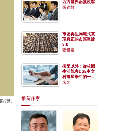
西方世界兩批政客
張建雄
市區再生局範式實
現真正的市區重建
3.0
張量童
摘星以外：從校園
生活觀察DSE中文
科摘星學生的一點
特質
來文
推薦作家
主要行動。