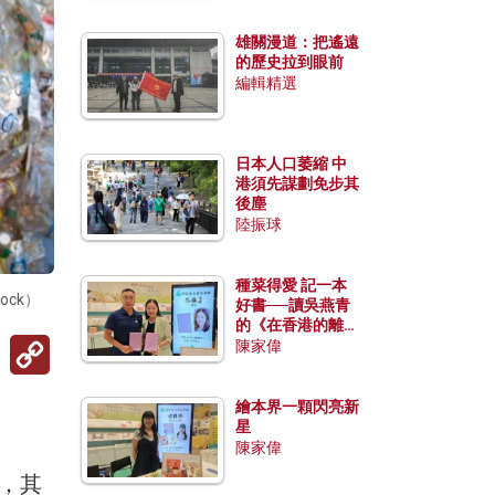
雄關漫道：把遙遠
的歷史拉到眼前
編輯精選
日本人口萎縮 中
港須先謀劃免步其
後塵
陸振球
種菜得愛 記一本
ck）
好書──讀吳燕青
的《在香港的離島
Copy
種菜》
陳家偉
Link
繪本界一顆閃亮新
星
陳家偉
物，其