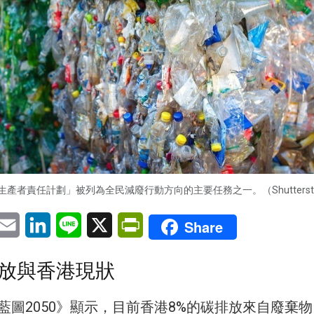
產者責任計劃」被列為全民減廢行動方向的主要任務之一。（Shuttersto
pp
eChat
Email
LinkedIn
Line
X
PrintFriendly
Share
放與香港現狀
藍圖2050》顯示，目前香港8%的碳排放來自廢棄