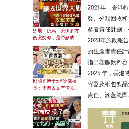
何避免遭AI演算法操
2021年，香港
控？
廢、分類回收和
產者責任計劃」
鄧飛：俄烏、美伊多方
衝突交織，是否釀成世
2023年施政
界大戰？ 伊朗甘冒政權
的生產者責任計
風險攻擊美軍，背後有
何盤算？
指出塑膠飲料容
2025 年，
邱國光博士x潘詠儀校
容器及紙包飲品
長：學習古文有何意
責任、涵蓋範圍
義？ 粵語怎樣傳承文言
文之美？ 日常寫作如何
應用？