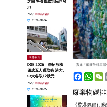
之困 學者倡政策協同發
力
作者:
本社編輯部
2026-08-06
灼見教育
DSE 2026｜聯招放榜
實施「塑膠飲料容器生
四成五人獲取錄 港大、
Facebook
WhatsA
W
中大各取12狀元
作者:
本社編輯部
2026-08-05
廢棄物碳排
《香港氣候行動