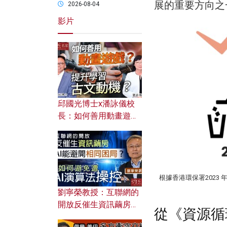
展的重要方向之
2026-08-04
影片
邱國光博士x潘詠儀校
長：如何善用動畫遊戲
提升學習古文動機？
根據香港環保署2023 年
劉寧榮教授：互聯網的
開放反催生資訊繭房，
從《資源
AI能避開相同困局？如