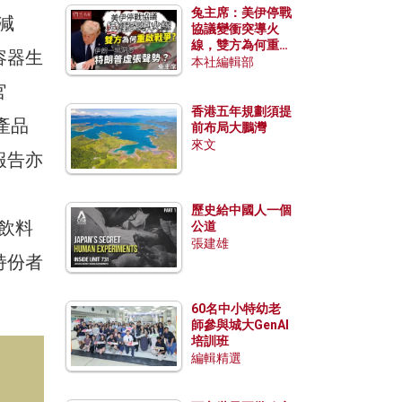
兔主席：美伊停戰
減
協議變衝突導火
線，雙方為何重啟
容器生
戰爭？伊朗一早洞
本社編輯部
悉特朗普虛張聲
官
勢？
香港五年規劃須提
產品
前布局大鵬灣
來文
報告亦
。
歷史給中國人一個
飲料
公道
張建雄
持份者
60名中小特幼老
師參與城大GenAI
培訓班
編輯精選