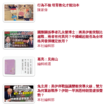
行為不檢 培育教化才能治本
陳家偉
國際關係學者孔永樂博士：將美伊衝突類比
越戰，兩者有何異同？中國崛起能否為全球
格局發揮穩定效用？
本社編輯部
葛亮：見南山
編輯精選
兔主席：美伊停戰協議變衝突導火線，雙方
為何重啟戰爭？伊朗一早洞悉特朗普虛張聲
勢？
本社編輯部