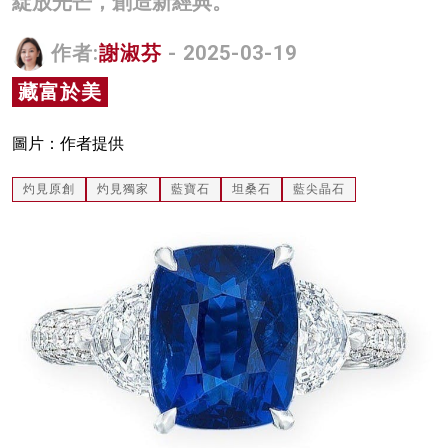
綻放光芒，創造新經典。
名家榜
作者:
謝淑芬
- 2025-03-19
灼見活動
藏富於美
關於我們
圖片：作者提供
灼見原創
灼見獨家
藍寶石
坦桑石
藍尖晶石