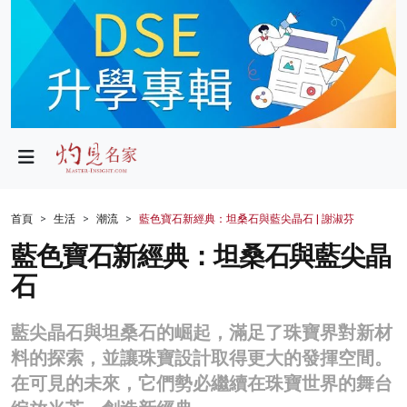
政局
教育
文化
財經
首頁
生活
潮流
藍色寶石新經典：坦桑石與藍尖晶石 | 謝淑芬
生活
藍色寶石新經典：坦桑石與藍尖晶
石
健康
商業
藍尖晶石與坦桑石的崛起，滿足了珠寶界對新材
料的探索，並讓珠寶設計取得更大的發揮空間。
科技
在可見的未來，它們勢必繼續在珠寶世界的舞台
影片