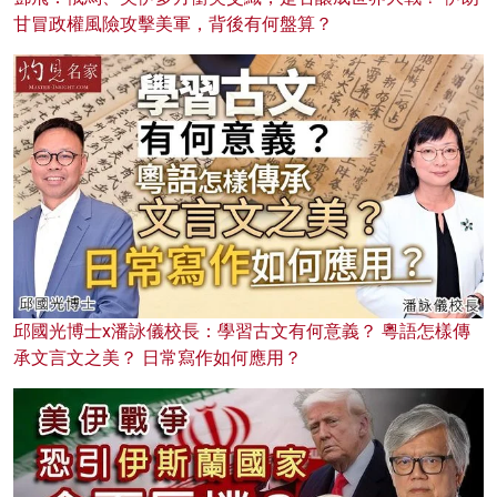
甘冒政權風險攻擊美軍，背後有何盤算？
邱國光博士x潘詠儀校長：學習古文有何意義？ 粵語怎樣傳
承文言文之美？ 日常寫作如何應用？