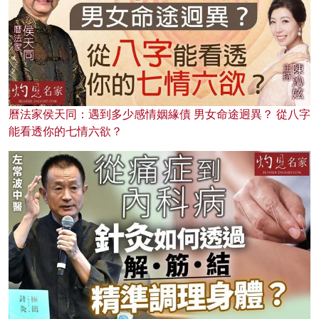
曆法家侯天同：遇到多少感情姻緣債 男女命途迥異？ 從八字
能看透你的七情六欲？