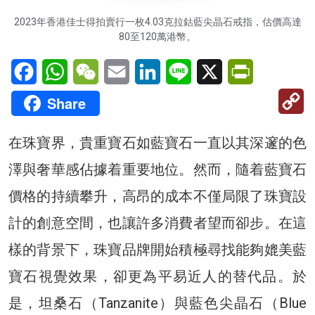
2023年香港佳士得拍賣行一枚4.03克拉鈷藍尖晶石戒指，估價高達
80至120萬港幣。
Facebook
WhatsApp
WeChat
Email
LinkedIn
Line
X
PrintFriendl
C
Share
Li
在珠寶界，貴重寶石如藍寶石一直以其深邃的色
澤與奢華感佔據着重要地位。然而，隨着藍寶石
價格的持續攀升，高昂的成本不僅局限了珠寶設
計的創意空間，也讓許多消費者望而卻步。在這
樣的背景下，珠寶品牌開始積極尋找能夠媲美藍
寶石視覺效果，卻更為平易近人的替代品。於
是，坦桑石（Tanzanite）與藍色尖晶石（Blue