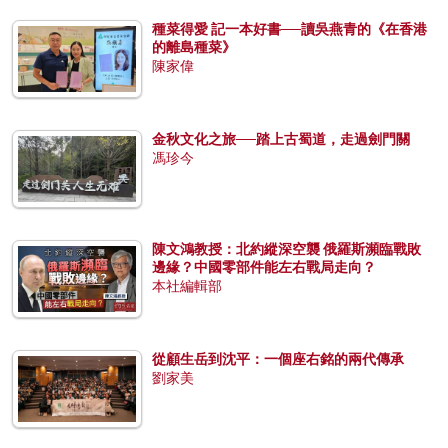
種菜得愛 記一本好書──讀吳燕青的《在香港
的離島種菜》
陳家偉
金秋文化之旅──踏上古蜀道，走過劍門關
馮珍今
陳文鴻教授：北約縱深空襲 俄羅斯瀕臨戰敗
邊緣？中國零部件能左右戰局走向？
本社編輯部
從顧生岳到沈平：一個座右銘的兩代傳承
劉家美