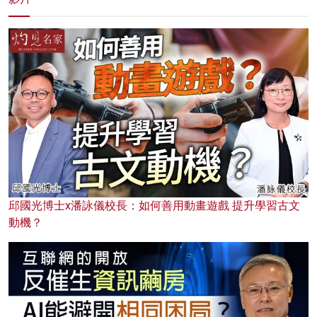
邱國光博士x潘詠儀校長：如何善用動畫遊戲 提升學習古文
動機？