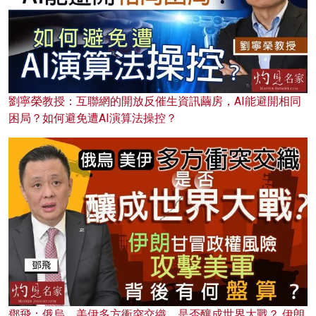
劉寧榮教授：互聯網的開放反催生資訊繭房，AI能避開相同
困局？如何避免遭AI演算法操控？
鄧飛：俄烏、美伊多方衝突交織，是否釀成世界大戰？ 伊朗