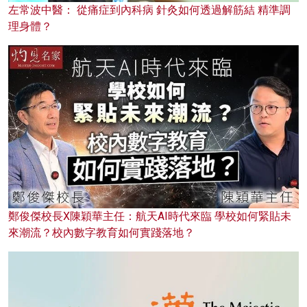
左常波中醫： 從痛症到內科病 針灸如何透過解筋結 精準調
理身體？
鄭俊傑校長X陳穎華主任：航天AI時代來臨 學校如何緊貼未
來潮流？校內數字教育如何實踐落地？