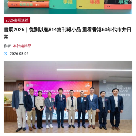
2026書展巡禮
書展2026｜從劉以鬯814篇刊報小品 重看香港60年代市井日
常
作者:
本社編輯部
2026-08-06