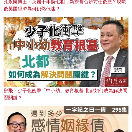
孔永樂博士：英國十年換七相，新揆會否步前任後塵？脫歐
後英國經濟為何仍然低迷？
鄧飛：少子化衝擊「中小幼」教育根基 北都如何成為解決問
題關鍵？