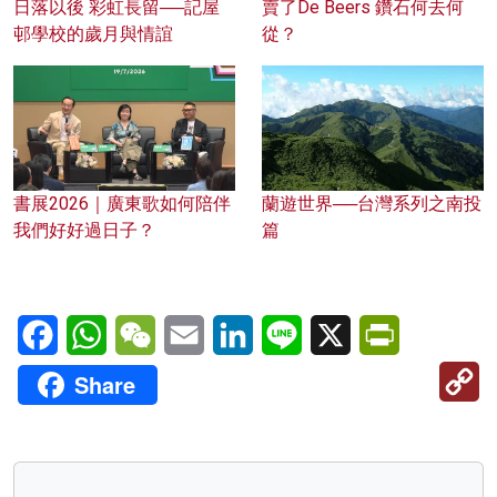
日落以後 彩虹長留──記屋
賣了De Beers 鑽石何去何
邨學校的歲月與情誼
從？
蘭遊世界──台灣系列之南投
書展2026｜廣東歌如何陪伴
篇
我們好好過日子？
Facebook
WhatsApp
WeChat
Email
LinkedIn
Line
X
PrintFriendl
C
Share
Li