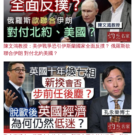
陳文鴻教授：美伊戰爭恐引伊斯蘭國家全面反撲？ 俄羅斯欲
聯合伊朗 對付北約美國？