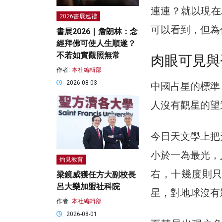
連連？就以現在為
2026書展巡禮
可以看到，但為
書展2026｜詹朗林：念
經拜佛可使人生順遂？
不若如實觀照無常
肉眼可見與
作者:
本社編輯部
2026-08-03
中國占星的標準
人沒有觀星的望
今日天文學上把
小於一為最光，
灼見教育
右，十幾度則
梁鏡威獲任方大副校長
呂大樂加盟社科院
星，對地球沒有
作者:
本社編輯部
2026-08-01