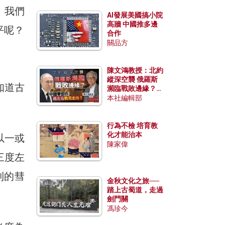
，我們
AI發展美國搞小院
高牆 中國推多邊
平呢？
合作
關品方
陳文鴻教授：北約
縱深空襲 俄羅斯
知道古
瀕臨戰敗邊緣？中
國零部件能左右戰
本社編輯部
局走向？
行為不檢 培育教
化才能治本
以一或
陳家偉
三度左
到的彗
金秋文化之旅──
踏上古蜀道，走過
劍門關
馮珍今