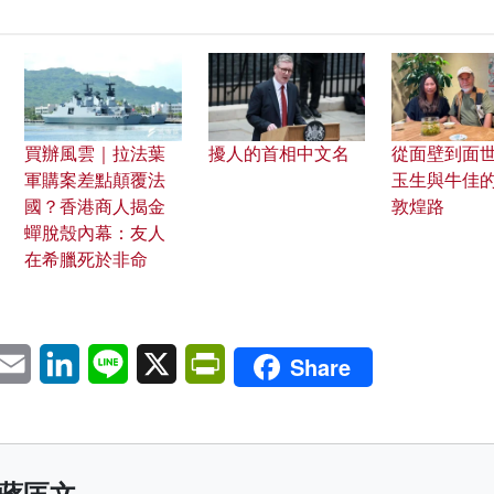
買辦風雲｜拉法葉
擾人的首相中文名
從面壁到面世
軍購案差點顛覆法
玉生與牛佳
國？香港商人揭金
敦煌路
蟬脫殼內幕：友人
在希臘死於非命
pp
eChat
Email
LinkedIn
Line
X
PrintFriendly
Share