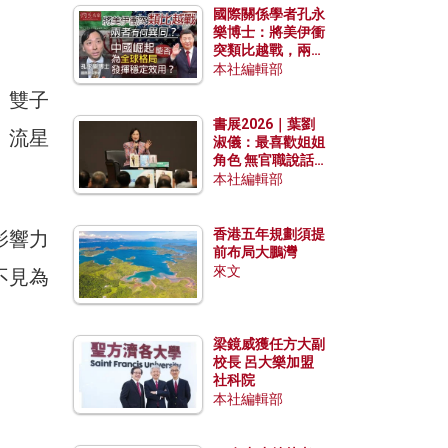
國際關係學者孔永
樂博士：將美伊衝
突類比越戰，兩者
有何異同？中國崛
本社編輯部
起能否為全球格局
、雙子
發揮穩定效用？
書展2026｜葉劉
）流星
淑儀：最喜歡姐姐
角色 無官職說話
包袱少
本社編輯部
香港五年規劃須提
影響力
前布局大鵬灣
來文
不見為
梁鏡威獲任方大副
校長 呂大樂加盟
社科院
本社編輯部