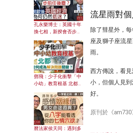
流星雨對個
孔永樂博士：英國十年
除了彗星外，每
換七相，新揆會否步前
任後塵？脫歐後英國經
座及獅子座流星雨
濟為何仍然低迷？
雨。
西方傳說，看見
鄧飛：少子化衝擊「中
小，但個人見到
小幼」教育根基 北都如
何成為解決問題關鍵？
好。
原刊於《am7
曆法家侯天同：遇到多