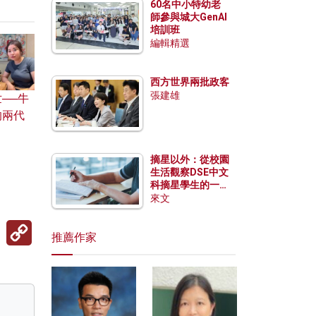
60名中小特幼老
師參與城大GenAI
培訓班
編輯精選
西方世界兩批政客
張建雄
──牛
的兩代
摘星以外：從校園
生活觀察DSE中文
科摘星學生的一點
特質
來文
Copy
Link
推薦作家