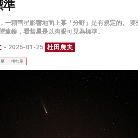
標準
，一顆彗星影響地面上某「分野」是有規定的。 要
望遠鏡，看彗星是以肉眼可見為標準。
文
- 2025-01-25
杜田農夫
彗星
掃把星