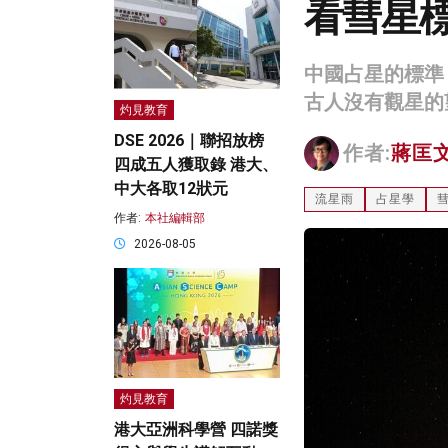
看彗星
中國占星的標準
古人沒有觀星的
灼見教育
DSE 2026｜聯招放榜
作者:
蔣匡
四成五人獲取錄 港大、
中大各取12狀元
流星雨
占星學
作者:
本社編輯部
2026-08-05
灼見教育
港大亞洲科學營 四諾獎