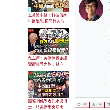
左常波中醫：打破傳統
中醫迷思 極簡針灸能治
頭暈、胃脹？中風應如
何急救？
兔主席：美伊停戰協議
變衝突導火線，雙方為
何重啟戰爭？伊朗一早
洞悉特朗普虛張聲勢？
國際關係學者孔永樂博
流星雨
占星學
士：將美伊衝突類比越