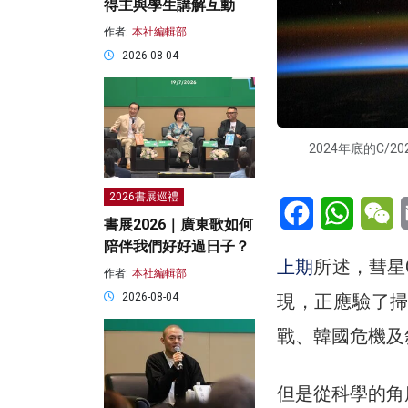
得主與學生講解互動
作者:
本社編輯部
2026-08-04
2024年底的C
2026書展巡禮
Facebook
WhatsA
W
書展2026｜廣東歌如何
陪伴我們好好過日子？
上期
所述，彗星C
作者:
本社編輯部
2026-08-04
現，正應驗了
戰、韓國危機及
但是從科學的角