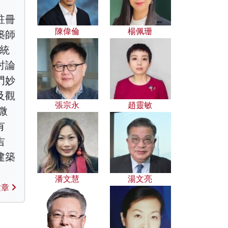
註冊
陳偉倫
楊佩珊
築師
傳統
討論
門妙
及觀
張宗永
趙靈敏
微
有
吉
建築
潘文慧
湯文亮
文章