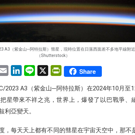
/2023 A3（紫金山─阿特拉斯）彗星，現時位置在日落西面差不多地平線附
（Shutterstock）
pp
eChat
Email
LinkedIn
Line
X
PrintFriendly
Share
/2023 A3（紫金山─阿特拉斯）在2024年10月至
掃把星帶來不祥之兆，世界上，爆發了以巴戰爭、
敍利亞變天。
度，每天天上都有不同的彗星在宇宙天空中，那不