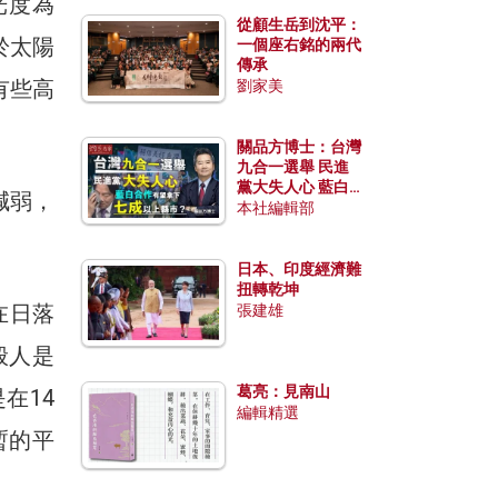
光度為
從顧生岳到沈平：
於太陽
一個座右銘的兩代
傳承
有些高
劉家美
關品方博士：台灣
九合一選舉 民進
黨大失人心 藍白
減弱，
合作有望拿下七成
本社編輯部
以上縣市？
日本、印度經濟難
扭轉乾坤
在日落
張建雄
般人是
葛亮：見南山
在14
編輯精選
暫的平