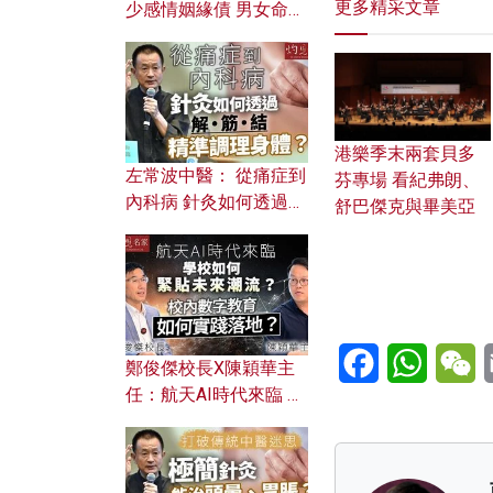
更多精采文章
少感情姻緣債 男女命途
迥異？ 從八字能看透你
的七情六欲？
港樂季末兩套貝多
左常波中醫： 從痛症到
芬專場 看紀弗朗、
內科病 針灸如何透過解
舒巴傑克與畢美亞
筋結 精準調理身體？
Facebook
WhatsA
W
鄭俊傑校長X陳穎華主
任：航天AI時代來臨 學
校如何緊貼未來潮流？
校內數字教育如何實踐
落地？