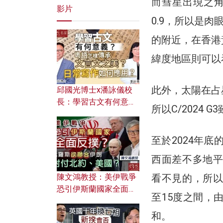
而彗星出現之角
影片
0.9，所以是肉
的附近，在香港
緯度地區則可以
此外，太陽在占
邱國光博士x潘詠儀校
長：學習古文有何意
所以C/2024
義？ 粵語怎樣傳承文言
文之美？ 日常寫作如何
應用？
至於2024年底
西面差不多地平
陳文鴻教授：美伊戰爭
看不見的，所以
恐引伊斯蘭國家全面反
至15度之間，
撲？ 俄羅斯欲聯合伊朗
對付北約美國？
和。