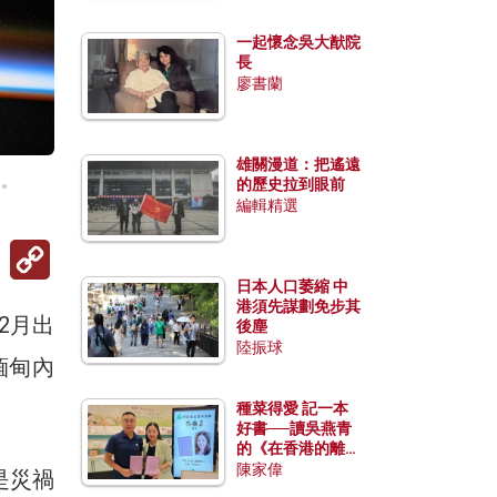
一起懷念吳大猷院
長
廖書蘭
雄關漫道：把遙遠
近。
的歷史拉到眼前
編輯精選
Copy
Link
日本人口萎縮 中
港須先謀劃免步其
12月出
後塵
陸振球
緬甸內
種菜得愛 記一本
好書──讀吳燕青
的《在香港的離島
種菜》
陳家偉
是災禍