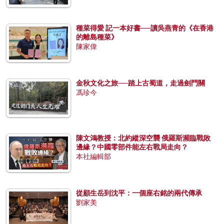
種菜得愛 記一本好書──讀吳燕青的《在香港
的離島種菜》
陳家偉
金秋文化之旅──踏上古蜀道，走過劍門關
馮珍今
陳文鴻教授：北約縱深空襲 俄羅斯瀕臨戰敗
邊緣？中國零部件能左右戰局走向？
本社編輯部
從顧生岳到沈平：一個座右銘的兩代傳承
劉家美