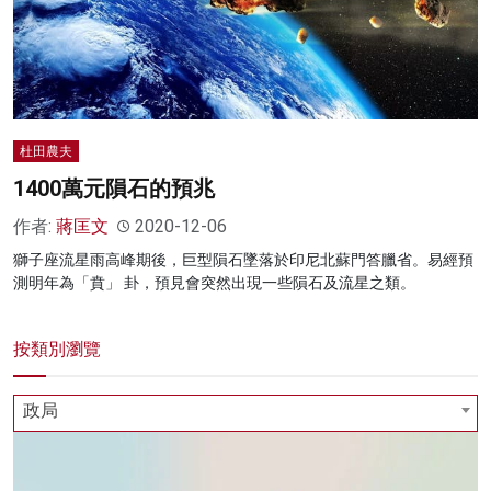
杜田農夫
1400萬元隕石的預兆
作者:
蔣匡文
2020-12-06
獅子座流星雨高峰期後，巨型隕石墜落於印尼北蘇門答臘省。易經預
測明年為「賁」 卦，預見會突然出現一些隕石及流星之類。
按類別瀏覽
政局