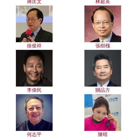
蔣匡文
林超英
徐俊祥
張樹槐
李偉民
關品方
何志平
陳晴