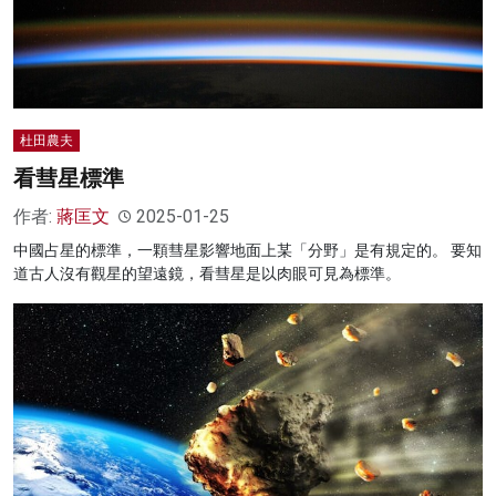
名家榜
灼見活動
關於我們
杜田農夫
看彗星標準
作者:
蔣匡文
2025-01-25
中國占星的標準，一顆彗星影響地面上某「分野」是有規定的。 要知
道古人沒有觀星的望遠鏡，看彗星是以肉眼可見為標準。