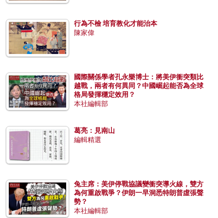
行為不檢 培育教化才能治本
陳家偉
國際關係學者孔永樂博士：將美伊衝突類比
越戰，兩者有何異同？中國崛起能否為全球
格局發揮穩定效用？
本社編輯部
葛亮：見南山
編輯精選
兔主席：美伊停戰協議變衝突導火線，雙方
為何重啟戰爭？伊朗一早洞悉特朗普虛張聲
勢？
本社編輯部