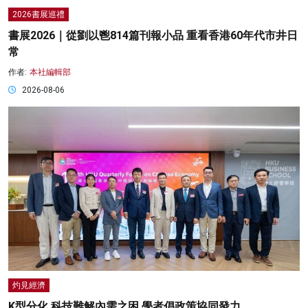
2026書展巡禮
書展2026｜從劉以鬯814篇刊報小品 重看香港60年代市井日
常
作者:
本社編輯部
2026-08-06
灼見經濟
K型分化 科技難解內需之困 學者倡政策協同發力