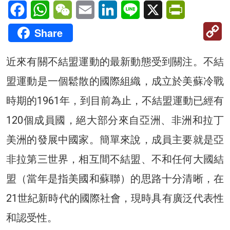
Facebook
WhatsApp
WeChat
Email
LinkedIn
Line
X
PrintFriendl
C
Share
Li
近來有關不結盟運動的最新動態受到關注。不結
盟運動是一個鬆散的國際組織，成立於美蘇冷戰
時期的1961年，到目前為止，不結盟運動已經有
120個成員國，絕大部分來自亞洲、非洲和拉丁
美洲的發展中國家。簡單來說，成員主要就是亞
非拉第三世界，相互間不結盟、不和任何大國結
盟（當年是指美國和蘇聯）的思路十分清晰，在
21世紀新時代的國際社會，現時具有廣泛代表性
和認受性。