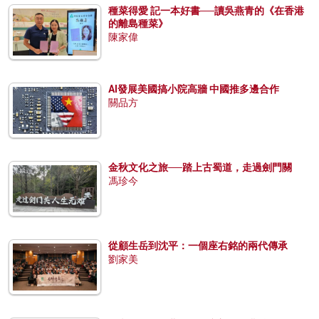
種菜得愛 記一本好書──讀吳燕青的《在香港
的離島種菜》
陳家偉
AI發展美國搞小院高牆 中國推多邊合作
關品方
金秋文化之旅──踏上古蜀道，走過劍門關
馮珍今
從顧生岳到沈平：一個座右銘的兩代傳承
劉家美