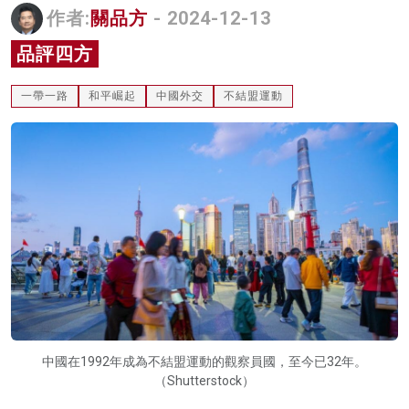
作者:
關品方
- 2024-12-13
名家榜
品評四方
灼見活動
一帶一路
和平崛起
中國外交
不結盟運動
關於我們
中國在1992年成為不結盟運動的觀察員國，至今已32年。
（Shutterstock）