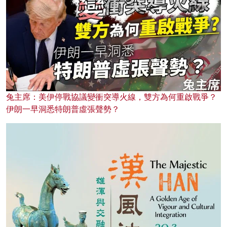
兔主席：美伊停戰協議變衝突導火線，雙方為何重啟戰爭？
伊朗一早洞悉特朗普虛張聲勢？