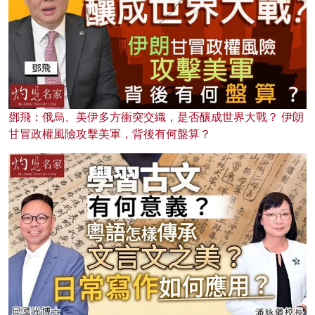
鄧飛：俄烏、美伊多方衝突交織，是否釀成世界大戰？ 伊朗
甘冒政權風險攻擊美軍，背後有何盤算？