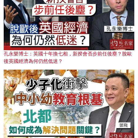
孔永樂博士：英國十年換七相，新揆會否步前任後塵？脫歐
後英國經濟為何仍然低迷？