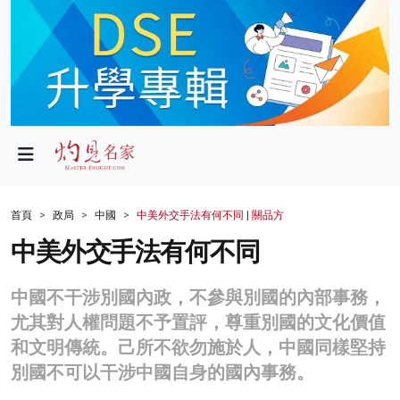
政局
教育
文化
財經
首頁
政局
中國
中美外交手法有何不同 | 關品方
生活
中美外交手法有何不同
健康
中國不干涉別國內政，不參與別國的內部事務，
商業
尤其對人權問題不予置評，尊重別國的文化價值
和文明傳統。己所不欲勿施於人，中國同樣堅持
科技
別國不可以干涉中國自身的國內事務。
影片