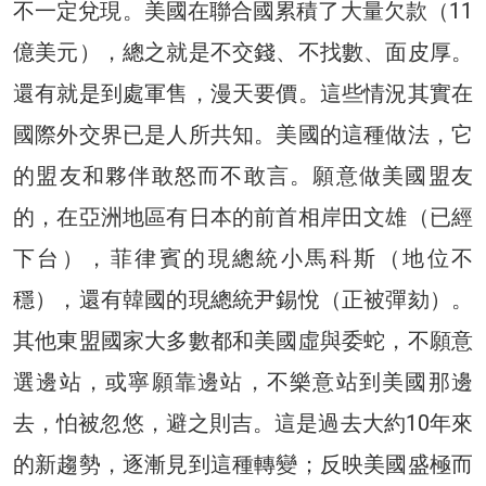
不一定兌現。美國在聯合國累積了大量欠款（11
億美元），總之就是不交錢、不找數、面皮厚。
還有就是到處軍售，漫天要價。這些情況其實在
國際外交界已是人所共知。美國的這種做法，它
的盟友和夥伴敢怒而不敢言。願意做美國盟友
的，在亞洲地區有日本的前首相岸田文雄（已經
下台），菲律賓的現總統小馬科斯（地位不
穩），還有韓國的現總統尹錫悅（正被彈劾）。
其他東盟國家大多數都和美國虛與委蛇，不願意
選邊站，或寧願靠邊站，不樂意站到美國那邊
去，怕被忽悠，避之則吉。這是過去大約10年來
的新趨勢，逐漸見到這種轉變；反映美國盛極而