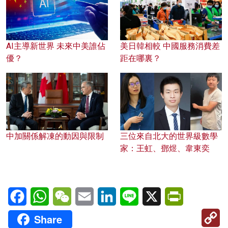
AI主導新世界 未來中美誰佔
美日韓相較 中國服務消費差
優？
距在哪裏？
中加關係解凍的動因與限制
三位來自北大的世界級數學
家：王虹、鄧煜、韋東奕
Facebook
WhatsApp
WeChat
Email
LinkedIn
Line
X
PrintFriendl
C
Share
Li