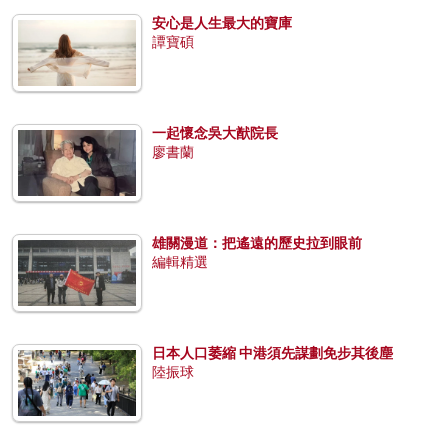
安心是人生最大的寶庫
譚寶碩
一起懷念吳大猷院長
廖書蘭
雄關漫道：把遙遠的歷史拉到眼前
編輯精選
日本人口萎縮 中港須先謀劃免步其後塵
陸振球