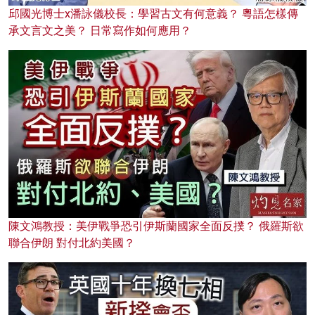
邱國光博士x潘詠儀校長：學習古文有何意義？ 粵語怎樣傳
承文言文之美？ 日常寫作如何應用？
陳文鴻教授：美伊戰爭恐引伊斯蘭國家全面反撲？ 俄羅斯欲
聯合伊朗 對付北約美國？