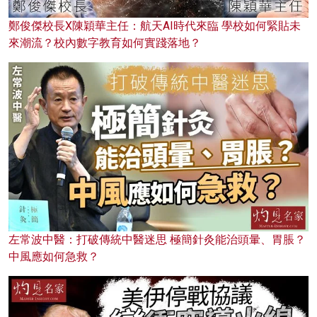
鄭俊傑校長X陳穎華主任：航天AI時代來臨 學校如何緊貼未
來潮流？校內數字教育如何實踐落地？
左常波中醫：打破傳統中醫迷思 極簡針灸能治頭暈、胃脹？
中風應如何急救？