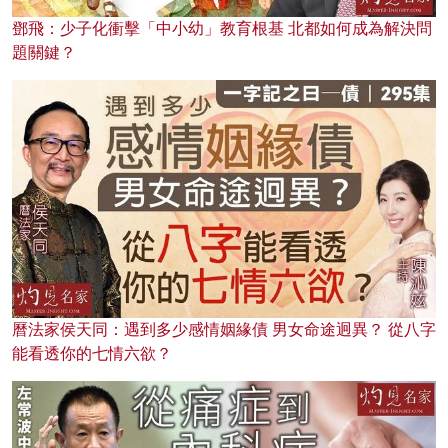
鄧飛：少子化衝擊「中小幼」教育根基 北都如何成為解決問
題關鍵？
曆法家侯天同：遇到多少感情姻緣債 男女命途迥異？ 從八字
能看透你的七情六欲？