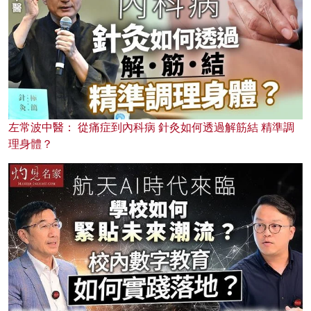
左常波中醫： 從痛症到內科病 針灸如何透過解筋結 精準調
理身體？