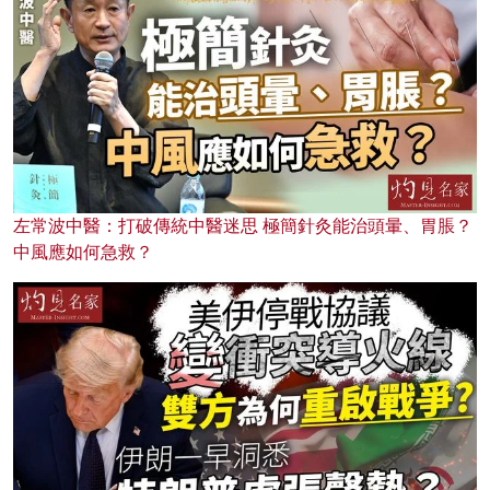
左常波中醫：打破傳統中醫迷思 極簡針灸能治頭暈、胃脹？
中風應如何急救？