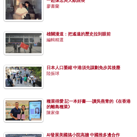
一起懷念吳大猷院長
廖書蘭
雄關漫道：把遙遠的歷史拉到眼前
編輯精選
日本人口萎縮 中港須先謀劃免步其後塵
陸振球
種菜得愛 記一本好書──讀吳燕青的《在香港
的離島種菜》
陳家偉
AI發展美國搞小院高牆 中國推多邊合作