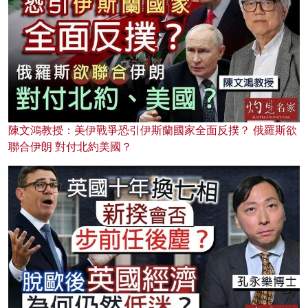
陳文鴻教授：美伊戰爭恐引伊斯蘭國家全面反撲？ 俄羅斯欲
聯合伊朗 對付北約美國？