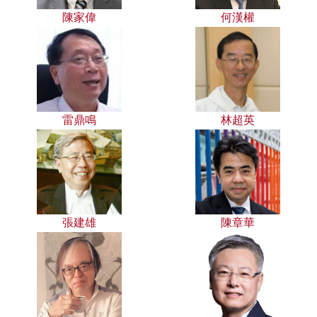
陳家偉
何漢權
雷鼎鳴
林超英
張建雄
陳章華