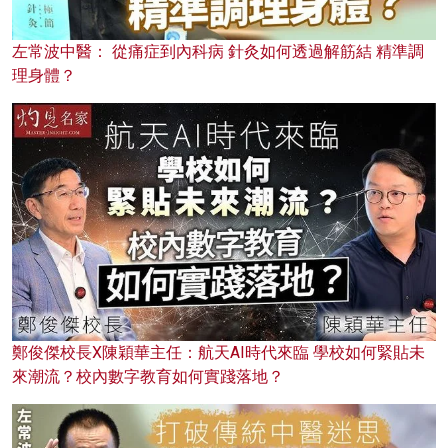
左常波中醫： 從痛症到內科病 針灸如何透過解筋結 精準調
理身體？
鄭俊傑校長X陳穎華主任：航天AI時代來臨 學校如何緊貼未
來潮流？校內數字教育如何實踐落地？