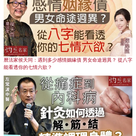
曆法家侯天同：遇到多少感情姻緣債 男女命途迥異？ 從八字
能看透你的七情六欲？