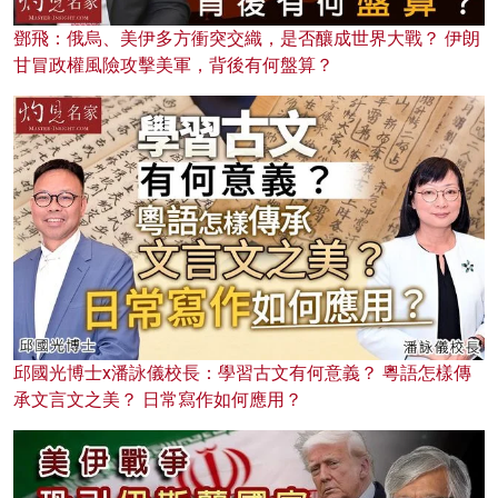
鄧飛：俄烏、美伊多方衝突交織，是否釀成世界大戰？ 伊朗
甘冒政權風險攻擊美軍，背後有何盤算？
邱國光博士x潘詠儀校長：學習古文有何意義？ 粵語怎樣傳
承文言文之美？ 日常寫作如何應用？