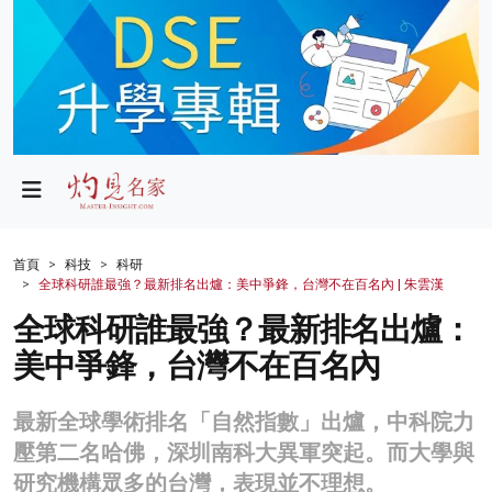
政局
教育
文化
財經
首頁
科技
科研
全球科研誰最強？最新排名出爐：美中爭鋒，台灣不在百名內 | 朱雲漢
生活
全球科研誰最強？最新排名出爐：
健康
美中爭鋒，台灣不在百名內
商業
最新全球學術排名「自然指數」出爐，中科院力
科技
壓第二名哈佛，深圳南科大異軍突起。而大學與
影片
研究機構眾多的台灣，表現並不理想。