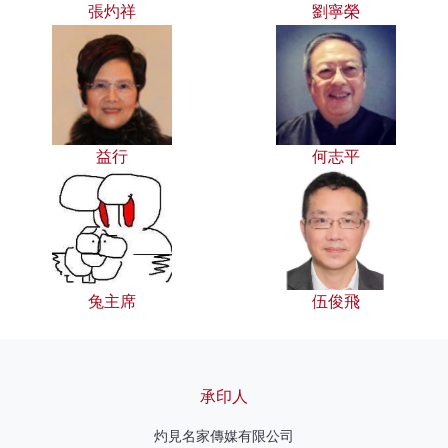
張灼祥
劉寧榮
益行
何志平
兔主席
伍俊飛
承印人
灼見名家傳媒有限公司