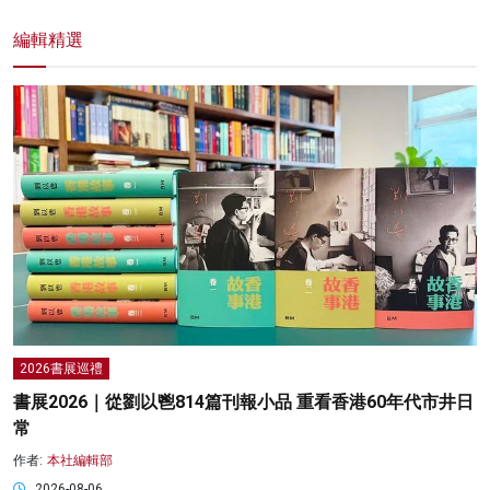
編輯精選
2026書展巡禮
書展2026｜從劉以鬯814篇刊報小品 重看香港60年代市井日
常
作者:
本社編輯部
2026-08-06