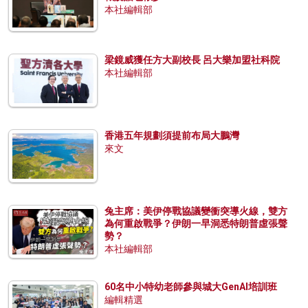
本社編輯部
梁鏡威獲任方大副校長 呂大樂加盟社科院
本社編輯部
香港五年規劃須提前布局大鵬灣
來文
兔主席：美伊停戰協議變衝突導火線，雙方
為何重啟戰爭？伊朗一早洞悉特朗普虛張聲
勢？
本社編輯部
60名中小特幼老師參與城大GenAI培訓班
編輯精選