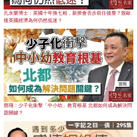
孔永樂博士：英國十年換七相，新揆會否步前任後塵？脫歐
後英國經濟為何仍然低迷？
鄧飛：少子化衝擊「中小幼」教育根基 北都如何成為解決問
題關鍵？