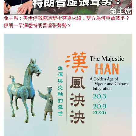
兔主席：美伊停戰協議變衝突導火線，雙方為何重啟戰爭？
伊朗一早洞悉特朗普虛張聲勢？