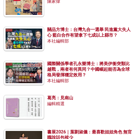
陳家偉
關品方博士：台灣九合一選舉 民進黨大失人
心 藍白合作有望拿下七成以上縣市？
本社編輯部
國際關係學者孔永樂博士：將美伊衝突類比
越戰，兩者有何異同？中國崛起能否為全球
格局發揮穩定效用？
本社編輯部
葛亮：見南山
編輯精選
書展2026｜葉劉淑儀：最喜歡姐姐角色 無官
職說話包袱少