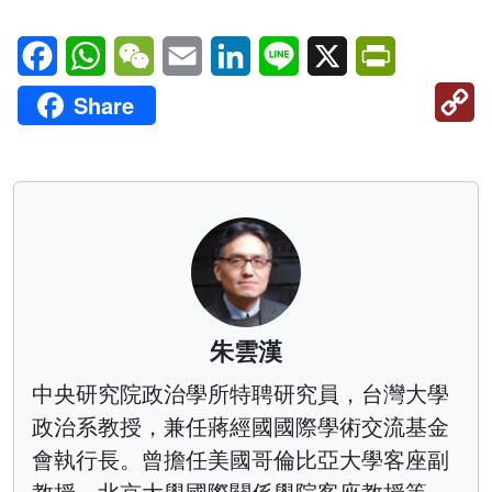
Facebook
WhatsApp
WeChat
Email
LinkedIn
Line
X
PrintFriendl
C
Share
Li
朱雲漢
中央研究院政治學所特聘研究員，台灣大學
政治系教授，兼任蔣經國國際學術交流基金
會執行長。曾擔任美國哥倫比亞大學客座副