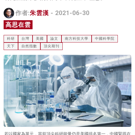
名家榜
作者:
朱雲漢
- 2021-06-30
灼見活動
高思在雲
關於我們
科研
台灣
美國
論文
南方科技大學
中國科學院
天下
自然指數
頂尖期刊
若以國家為單元，當前頂尖科研能量仍是美國排名第一，中國緊跟在