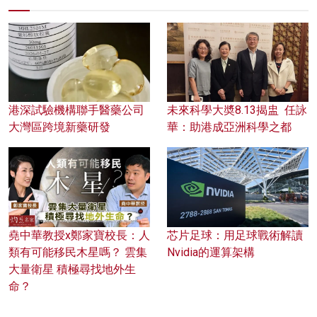
港深試驗機構聯手醫藥公司
未來科學大奬8.13揭盅 任詠
大灣區跨境新藥研發
華：助港成亞洲科學之都
堯中華教授x鄭家寶校長：人
芯片足球：用足球戰術解讀
類有可能移民木星嗎？ 雲集
Nvidia的運算架構
大量衛星 積極尋找地外生
命？