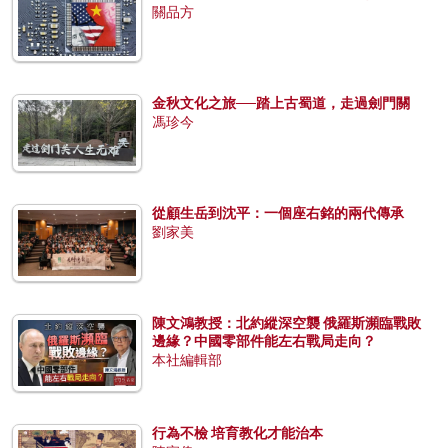
關品方
金秋文化之旅──踏上古蜀道，走過劍門關
馮珍今
從顧生岳到沈平：一個座右銘的兩代傳承
劉家美
陳文鴻教授：北約縱深空襲 俄羅斯瀕臨戰敗
邊緣？中國零部件能左右戰局走向？
本社編輯部
行為不檢 培育教化才能治本