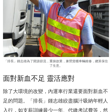
「排長」鍾志雄為了開源節流，重操故業，兼營貨櫃車輛維修，總算保住
了生意。
面對新血不足 靈活應對
除了大環境的改變，內運車行業還要面對新血不
足的問題。「排長」鍾志雄絞盡腦汁吸納年輕人
入行，如支薪訓練最少一年、代繳考試費等，然