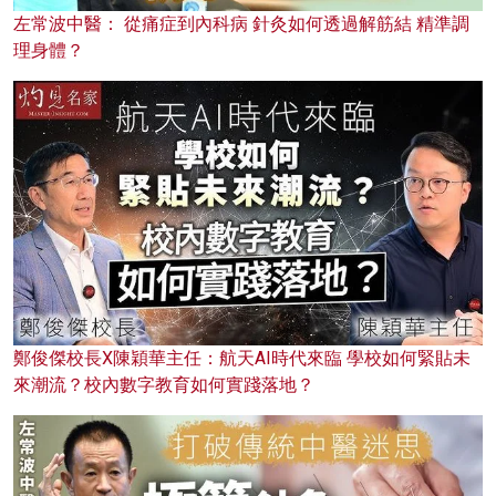
左常波中醫： 從痛症到內科病 針灸如何透過解筋結 精準調
理身體？
鄭俊傑校長X陳穎華主任：航天AI時代來臨 學校如何緊貼未
來潮流？校內數字教育如何實踐落地？