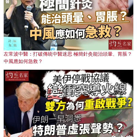
左常波中醫：打破傳統中醫迷思 極簡針灸能治頭暈、胃脹？
中風應如何急救？