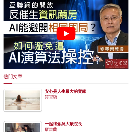
熱門文章
安心是人生最大的寶庫
譚寶碩
一起懷念吳大猷院長
廖書蘭