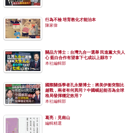
行為不檢 培育教化才能治本
陳家偉
關品方博士：台灣九合一選舉 民進黨大失人
心 藍白合作有望拿下七成以上縣市？
本社編輯部
國際關係學者孔永樂博士：將美伊衝突類比
越戰，兩者有何異同？中國崛起能否為全球
格局發揮穩定效用？
本社編輯部
葛亮：見南山
編輯精選