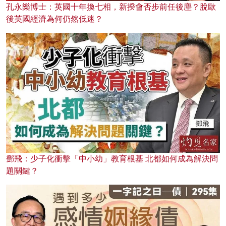
孔永樂博士：英國十年換七相，新揆會否步前任後塵？脫歐
後英國經濟為何仍然低迷？
鄧飛：少子化衝擊「中小幼」教育根基 北都如何成為解決問
題關鍵？