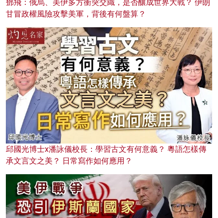
鄧飛：俄烏、美伊多方衝突交織，是否釀成世界大戰？ 伊朗
甘冒政權風險攻擊美軍，背後有何盤算？
邱國光博士x潘詠儀校長：學習古文有何意義？ 粵語怎樣傳
承文言文之美？ 日常寫作如何應用？