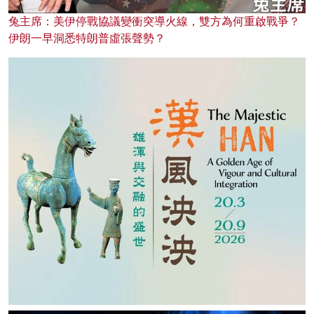
兔主席：美伊停戰協議變衝突導火線，雙方為何重啟戰爭？
伊朗一早洞悉特朗普虛張聲勢？