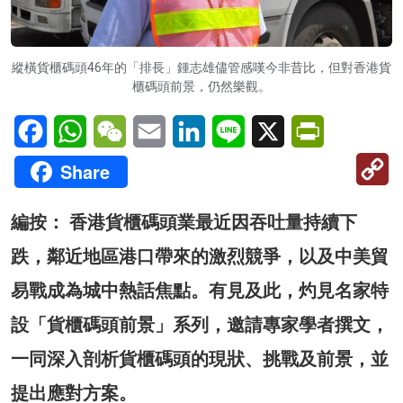
縱橫貨櫃碼頭46年的「排長」鍾志雄儘管感嘆今非昔比，但對香港貨
櫃碼頭前景，仍然樂觀。
Facebook
WhatsApp
WeChat
Email
LinkedIn
Line
X
PrintFriendl
C
Share
Li
編按： 香港貨櫃碼頭業最近因吞吐量持續下
跌，鄰近地區港口帶來的激烈競爭，以及中美貿
易戰成為城中熱話焦點。有見及此，灼見名家特
設「貨櫃碼頭前景」系列，邀請專家學者撰文，
一同深入剖析貨櫃碼頭的現狀、挑戰及前景，並
提出應對方案。