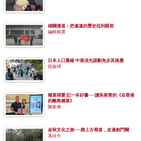
雄關漫道：把遙遠的歷史拉到眼前
編輯精選
日本人口萎縮 中港須先謀劃免步其後塵
陸振球
種菜得愛 記一本好書──讀吳燕青的《在香港
的離島種菜》
陳家偉
金秋文化之旅──踏上古蜀道，走過劍門關
馮珍今