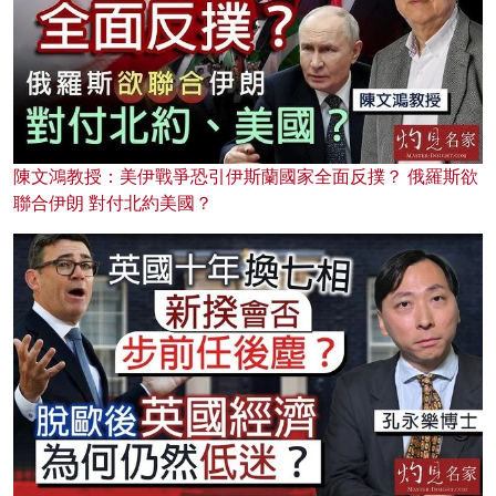
陳文鴻教授：美伊戰爭恐引伊斯蘭國家全面反撲？ 俄羅斯欲
聯合伊朗 對付北約美國？