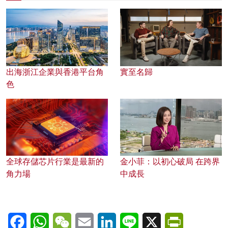
出海浙江企業與香港平台角
實至名歸
色
全球存儲芯片行業是最新的
金小菲：以初心破局 在跨界
角力場
中成長
Facebook
WhatsApp
WeChat
Email
LinkedIn
Line
X
PrintFriendl