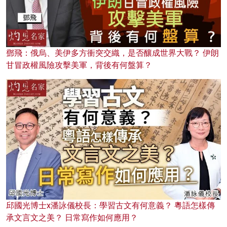
鄧飛：俄烏、美伊多方衝突交織，是否釀成世界大戰？ 伊朗
甘冒政權風險攻擊美軍，背後有何盤算？
邱國光博士x潘詠儀校長：學習古文有何意義？ 粵語怎樣傳
承文言文之美？ 日常寫作如何應用？