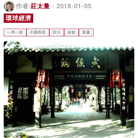
作者:
莊太量
- 2018-01-05
名家榜
環球經濟
灼見活動
一帶一路
中國西部
四川
成都
重慶
關於我們