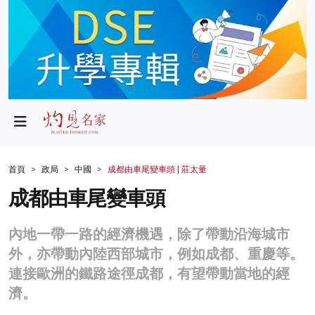
政局
教育
文化
財經
首頁
政局
中國
成都由車尾變車頭 | 莊太量
生活
成都由車尾變車頭
健康
內地一帶一路的經濟機遇，除了帶動沿海城市
商業
外，亦帶動內陸西部城市，例如成都、重慶等。
連接歐洲的鐵路途徑成都，有望帶動當地的經
科技
濟。
影片