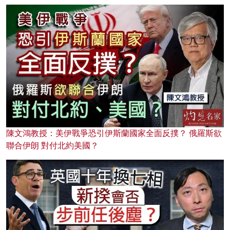
陳文鴻教授：美伊戰爭恐引伊斯蘭國家全面反撲？ 俄羅斯欲
聯合伊朗 對付北約美國？