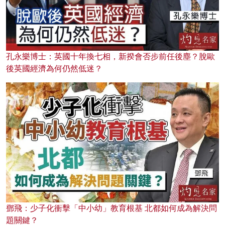
孔永樂博士：英國十年換七相，新揆會否步前任後塵？脫歐
後英國經濟為何仍然低迷？
鄧飛：少子化衝擊「中小幼」教育根基 北都如何成為解決問
題關鍵？