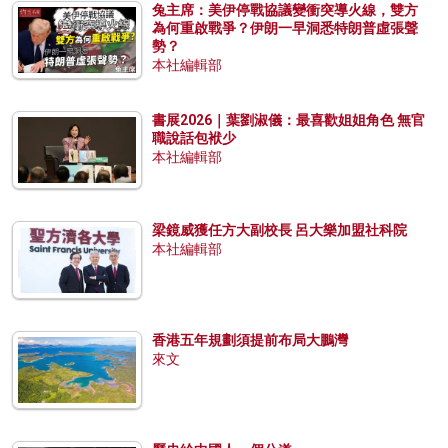
兔主席：美伊停戰協議變衝突導火線，雙方
為何重啟戰爭？伊朗一早洞悉特朗普虛張聲
勢？
本社編輯部
書展2026｜葉劉淑儀：最喜歡姐姐角色 無官
職說話包袱少
本社編輯部
梁鏡威獲任方大副校長 呂大樂加盟社科院
本社編輯部
香港五年規劃須提前布局大鵬灣
來文