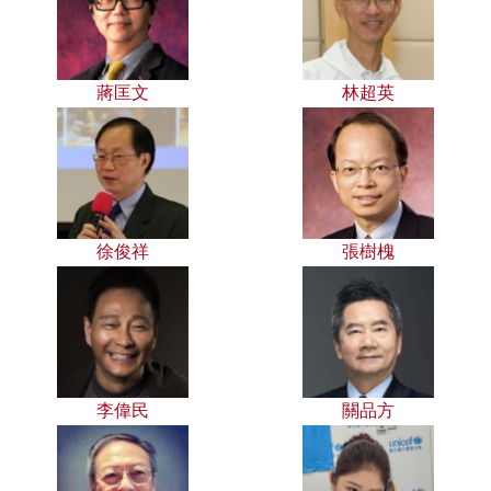
蔣匡文
林超英
徐俊祥
張樹槐
李偉民
關品方