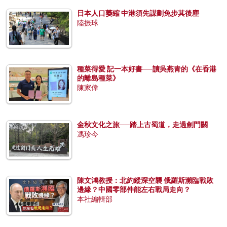
日本人口萎縮 中港須先謀劃免步其後塵
陸振球
種菜得愛 記一本好書──讀吳燕青的《在香港
的離島種菜》
陳家偉
金秋文化之旅──踏上古蜀道，走過劍門關
馮珍今
陳文鴻教授：北約縱深空襲 俄羅斯瀕臨戰敗
邊緣？中國零部件能左右戰局走向？
本社編輯部