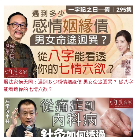
曆法家侯天同：遇到多少感情姻緣債 男女命途迥異？ 從八字
能看透你的七情六欲？