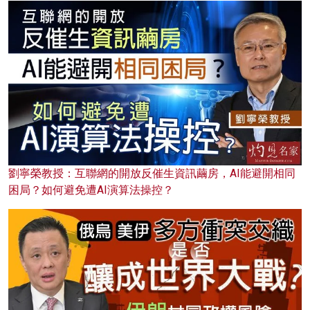
劉寧榮教授：互聯網的開放反催生資訊繭房，AI能避開相同
困局？如何避免遭AI演算法操控？