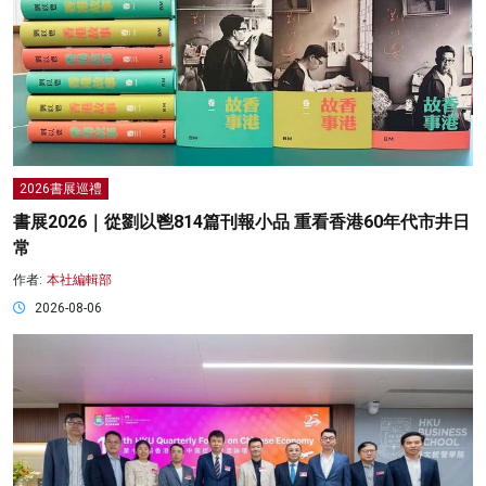
2026書展巡禮
書展2026｜從劉以鬯814篇刊報小品 重看香港60年代市井日
常
作者:
本社編輯部
2026-08-06