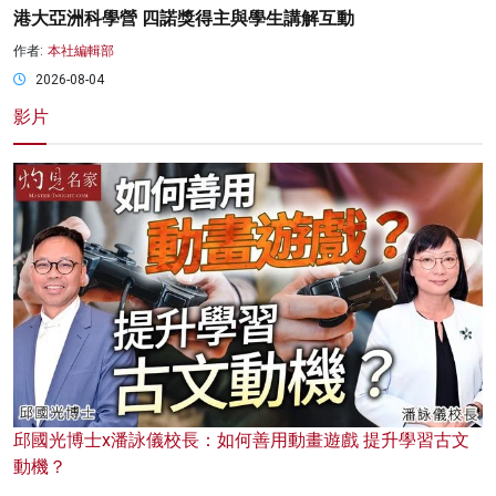
港大亞洲科學營 四諾獎得主與學生講解互動
作者:
本社編輯部
2026-08-04
影片
邱國光博士x潘詠儀校長：如何善用動畫遊戲 提升學習古文
動機？