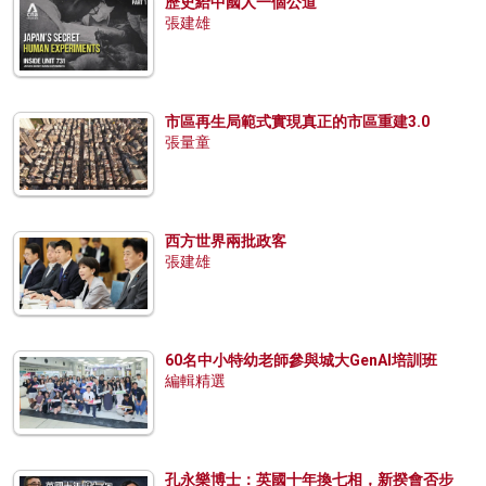
歷史給中國人一個公道
張建雄
市區再生局範式實現真正的市區重建3.0
張量童
西方世界兩批政客
張建雄
60名中小特幼老師參與城大GenAI培訓班
編輯精選
孔永樂博士：英國十年換七相，新揆會否步