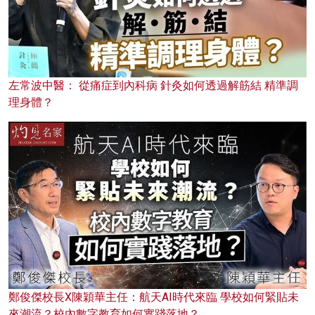
左常波中醫： 從痛症到內科病 針灸如何透過解筋結 精準調
理身體？
鄭俊傑校長X陳穎華主任：航天AI時代來臨 學校如何緊貼未
來潮流？校內數字教育如何實踐落地？