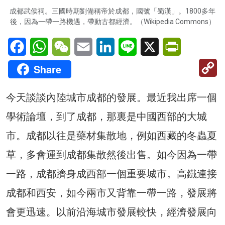
成都武侯祠。三國時期劉備稱帝於成都，國號「蜀漢」。1800多年
後，因為一帶一路機遇，帶動古都經濟。（Wikipedia Commons）
Facebook
WhatsApp
WeChat
Email
LinkedIn
Line
X
PrintFriendl
C
Share
Li
今天談談內陸城市成都的發展。最近我出席一個
學術論壇，到了成都，那裏是中國西部的大城
市。成都以往是藥材集散地，例如西藏的冬蟲夏
草，多會運到成都集散然後出售。如今因為一帶
一路，成都躋身成西部一個重要城市。高鐵連接
成都和西安，如今兩市又背靠一帶一路，發展將
會更迅速。以前沿海城市發展較快，經濟發展向