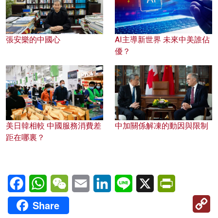
張安樂的中國心
AI主導新世界 未來中美誰佔
優？
美日韓相較 中國服務消費差
中加關係解凍的動因與限制
距在哪裏？
Facebook
WhatsApp
WeChat
Email
LinkedIn
Line
X
PrintFriendl
C
Share
Li