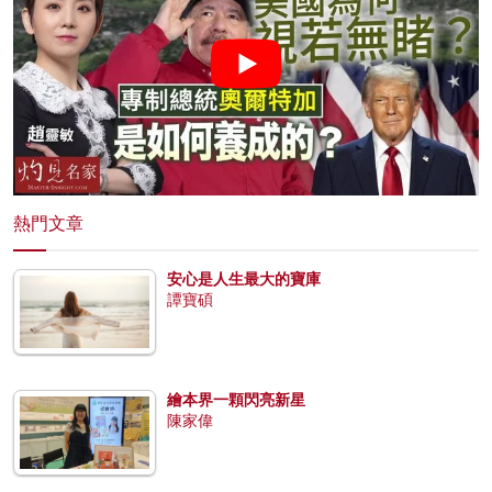
熱門文章
安心是人生最大的寶庫
譚寶碩
繪本界一顆閃亮新星
陳家偉