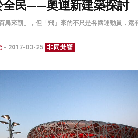
於全民——奧運新建築探討
百鳥來朝」，但「飛」來的不只是各國運動員，還
梵
- 2017-03-25
非同梵響