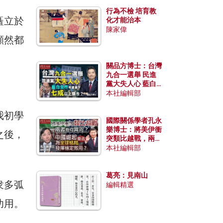
行為不檢 培育教
矗立於
化才能治本
陳家偉
顯然都
關品方博士：台灣
九合一選舉 民進
黨大失人心 藍白
合作有望拿下七成
本社編輯部
以上縣市？
我初學
國際關係學者孔永
樂博士：將美伊衝
之後，
突類比越戰，兩者
有何異同？中國崛
本社編輯部
起能否為全球格局
發揮穩定效用？
葛亮：見南山
衆多弧
編輯精選
功用。
」