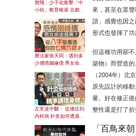
鄧飛：少子化衝擊「中
來，甚至在眾聲
小幼」教育根基 北都如
何成為解決問題關鍵？
諧」感覺也因之
形式也發揮了功
但這種功用卻不
曆法家侯天同：遇到多
築物）而營造的
少感情姻緣債 男女命途
迥異？ 從八字能看透你
（2004年）
的七情六欲？
原先設計的移動
量。好在修正後
左常波中醫： 從痛症到
整性還是打了折
內科病 針灸如何透過解
筋結 精準調理身體？
「百鳥來朝