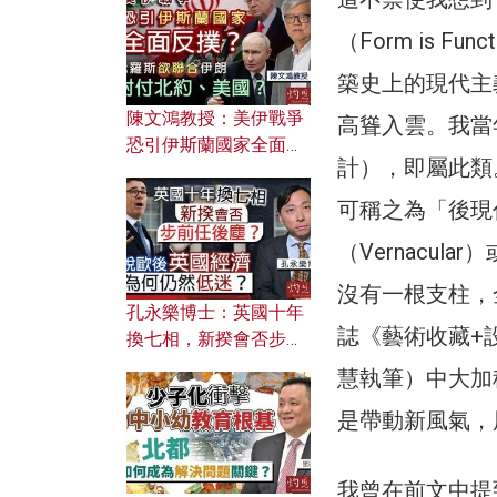
文之美？ 日常寫作如何
應用？
（Form is 
築史上的現代主
陳文鴻教授：美伊戰爭
高聳入雲。我當年在
恐引伊斯蘭國家全面反
計），即屬此類
撲？ 俄羅斯欲聯合伊朗
對付北約美國？
可稱之為「後現
（Vernacu
沒有一根支柱，
孔永樂博士：英國十年
誌《藝術收藏+
換七相，新揆會否步前
任後塵？脫歐後英國經
慧執筆）中大加
濟為何仍然低迷？
是帶動新風氣，
我曾在前文中提