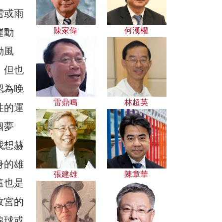
雪或雨
陳家偉
何漢權
運動
動風
，但也
認為晚
雷鼎鳴
林超英
性的運
個夢
我想赫
身的雄
張建雄
陳章華
這也是
故宮的
線球或