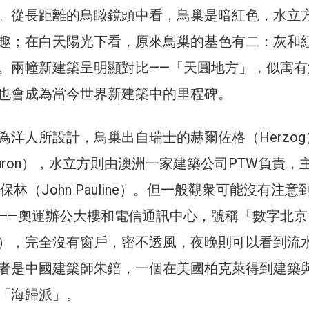
。從長距離的鳥瞰鏡頭中看，鳥巢是暗紅色，水立
趣；在白天陽光下看，原來鳥巢的基色有二：灰和
。兩幢新建築呈明顯對比——「天圓地方」，似寓有
也會成為當今世界新建築中的里程碑。
為洋人所設計，鳥巢出自瑞士的赫爾佐格（Herzog
euron），水立方則由澳洲一家建築公司PTW負責，
保林（John Pauline）。但一般觀衆可能沒有注意
——奧運辦公大樓和電信通訊中心，號稱「數字北京
Beijing），完全沒有窗戶，密不透風，夜晚則可以看到
者是中國建築師朱錇，一個在美國柏克萊得到建築
「海歸派」。