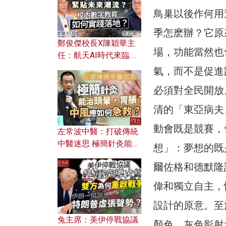
鳥巢以後作何用
季怎麽辦？它原
鄭俊傑校長X陳穎華主
場，功能當然也
任：航天AI時代來臨 學
校如何緊貼未來潮流？
氣，而不是促進
校內數字教育如何實踐
必須對全民開放
落地？
清的「東亞病夫
動會既是競賽，
左常波中醫：打破傳統
中醫迷思 極簡針灸能治
想」：夢想的既
頭暈、胃脹？中風應如
爾佐格和德默隆
何急救？
偉和獨立自主，
設計的原意。至
兔主席：美伊停戰協議
顏色，灰色影射