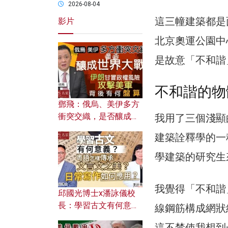
2026-08-04
這三幢建築都是
影片
北京奧運公園中
是故意「不和諧
不和諧的物
鄧飛：俄烏、美伊多方
衝突交織，是否釀成世
我用了三個淺顯
界大戰？ 伊朗甘冒政權
建築詮釋學的一
風險攻擊美軍，背後有
何盤算？
學建築的研究生
我覺得「不和諧
邱國光博士x潘詠儀校
長：學習古文有何意
線鋼筋構成網狀
義？ 粵語怎樣傳承文言
這不禁使我想到