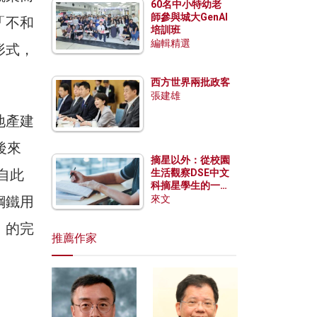
60名中小特幼老
師參與城大GenAI
「不和
培訓班
編輯精選
形式，
西方世界兩批政客
張建雄
地產建
後來
摘星以外：從校園
自此
生活觀察DSE中文
科摘星學生的一點
特質
鋼鐵用
來文
」的完
推薦作家