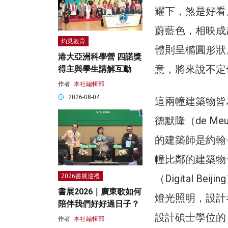
耀下，煞是好看
蔚藍色，相映成
灼見教育
體則呈橢圓形狀
港大亞洲科學營 四諾獎
意，將來說不定
得主與學生講解互動
作者:
本社編輯部
2026-08-04
這兩幢建築物皆
德默隆（de M
的建築師是約翰·
幢比鄰的建築物
2026書展巡禮
（Digital 
書展2026｜廣東歌如何
燈光照明，設計
陪伴我們好好過日子？
設計碩士學位的
作者:
本社編輯部