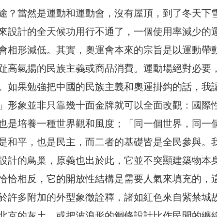
途？當然是運動和運動會，沒有屋頂，到了冬天下
來設計的全天候功用行不通了，一個使用率減少的
會相形減低。其實，奧運會本來的宗旨是以運動帶
趾高氣揚的民族主義或商品消費。運動場絕對必要
。如果勉強把中國的民族主義和奧運掛鈎的話，我
」形象並非只靠幾十面金牌就可以全面改觀：國際
也是培養一種世界觀和風度；「同一個世界，同一
是和平，也是民主，而二者的基礎皆是全民參與。
設計的鳥巢，原義也出於此，它並不突顯建築物本
恰恰相反，它的開放性結構是需要人氣來填充的，
於許多附加的外型象徵詮釋，諸如紅色來自紫禁城
北京的灰土，或把波浪形的鋼條設計比作民間的纏