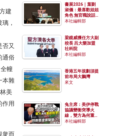
書展2026｜葉劉
淑儀：最喜歡姐姐
西方建
角色 無官職說話
包袱少
本社編輯部
玻璃，
梁鏡威獲任方大副
校長 呂大樂加盟
是否又
社科院
本社編輯部
的通俗
，全幢
香港五年規劃須提
前布局大鵬灣
一本雜
來文
者林美
的作用
兔主席：美伊停戰
協議變衝突導火
線，雙方為何重啟
戰爭？伊朗一早洞
本社編輯部
悉特朗普虛張聲
勢？
觀衆而