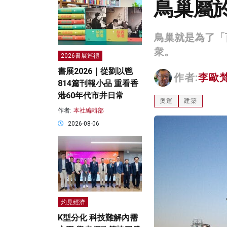
鳥巢屬
鳥巢就是為了「
衆。
2026書展巡禮
書展2026｜從劉以鬯
作者:
李歐
814篇刊報小品 重看香
港60年代市井日常
奧運
建築
作者:
本社編輯部
2026-08-06
灼見經濟
K型分化 科技難解內需