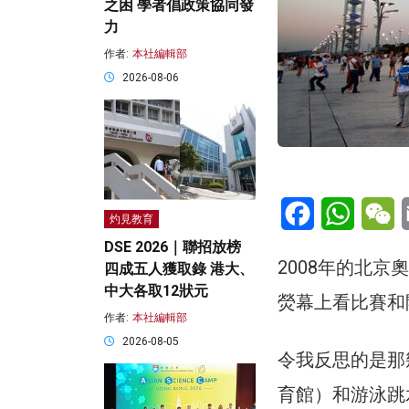
之困 學者倡政策協同發
力
作者:
本社編輯部
2026-08-06
Facebook
WhatsA
W
灼見教育
DSE 2026｜聯招放榜
2008年的北
四成五人獲取錄 港大、
中大各取12狀元
熒幕上看比賽和
作者:
本社編輯部
2026-08-05
令我反思的是那
育館）和游泳跳