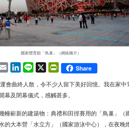
國家體育館「鳥巢」（網絡圖片）
pp
eChat
Email
LinkedIn
Line
X
PrintFriendly
Share
京奧運會曲終人散，令不少人留下美好回憶。我在家中
開幕及閉幕儀式，感觸甚多。
幾幢嶄新的建築物：典禮和田徑賽用的「鳥巢」（
水的大本營「水立方」（國家游泳中心），在夜晚