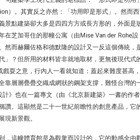
Function）。其實反之亦然：「功用即是形式」。然而
義景點建築卻大多是四四方方或長方形的，外面是
芝加哥住的那幢公寓（由Mise Van der Rohe設
。然而赫爾佐格和德默隆的設計又一反這個傳統，
代」？但所用的材料皆非就地取材，更無後現代式
lar）或戲耍之意，行內人一看就知道：蓋起來難度甚高
全靠層層疊疊交織成網狀的鋼架支撐，難怪台灣的
設計》也在一篇專文（由《北京新建築》一書的作
稱讚。這顯然是二十一世紀前瞻性的創意產品，它
展現新景觀。
到，這幢體育館是為觀衆而設計的，它的動感全由