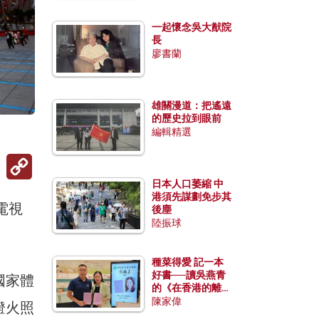
一起懷念吳大猷院
長
廖書蘭
雄關漫道：把遙遠
的歷史拉到眼前
編輯精選
Copy
Link
日本人口萎縮 中
港須先謀劃免步其
電視
後塵
陸振球
種菜得愛 記一本
好書──讀吳燕青
國家體
的《在香港的離島
種菜》
陳家偉
燈火照