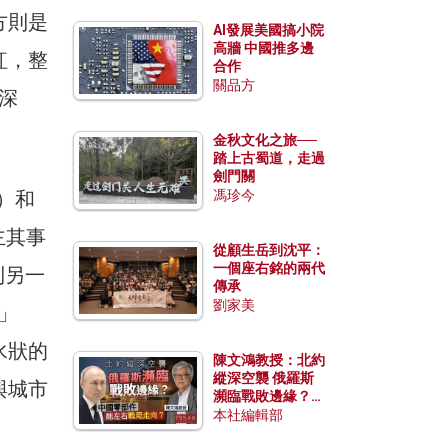
方則是
AI發展美國搞小院
高牆 中國推多邊
紅，整
合作
關品方
深
金秋文化之旅──
踏上古蜀道，走過
劍門關
）和
馮珍今
主其事
從顧生岳到沈平：
一個座右銘的兩代
到另一
傳承
劉家美
」
流水狀的
陳文鴻教授：北約
縱深空襲 俄羅斯
與城市
瀕臨戰敗邊緣？中
國零部件能左右戰
本社編輯部
局走向？