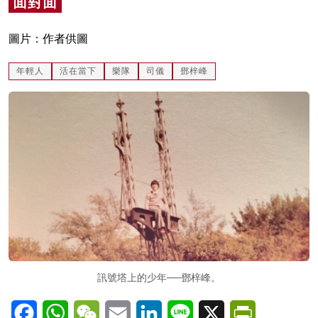
面對面
名家榜
圖片：作者供圖
灼見活動
年輕人
活在當下
樂隊
司儀
鄧梓峰
關於我們
訊號塔上的少年──鄧梓峰。
Facebook
WhatsApp
WeChat
Email
LinkedIn
Line
X
PrintFriendl