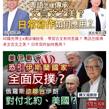
邱國光博士x潘詠儀校長：學習古文有何意義？ 粵語怎樣傳
承文言文之美？ 日常寫作如何應用？