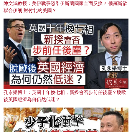
陳文鴻教授：美伊戰爭恐引伊斯蘭國家全面反撲？ 俄羅斯欲
聯合伊朗 對付北約美國？
孔永樂博士：英國十年換七相，新揆會否步前任後塵？脫歐
後英國經濟為何仍然低迷？