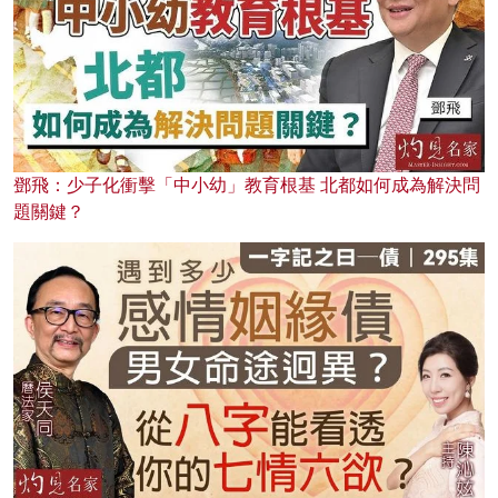
鄧飛：少子化衝擊「中小幼」教育根基 北都如何成為解決問
題關鍵？