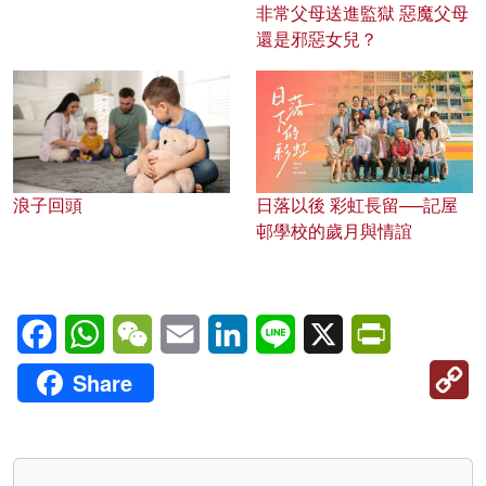
非常父母送進監獄 惡魔父母
還是邪惡女兒？
浪子回頭
日落以後 彩虹長留──記屋
邨學校的歲月與情誼
Facebook
WhatsApp
WeChat
Email
LinkedIn
Line
X
PrintFriendl
C
Share
Li