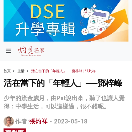
政局
教育
文化
財經
首頁
生活
活在當下的「年輕人」──鄧梓峰 | 張灼祥
生活
活在當下的「年輕人」──鄧梓峰
健康
少年的流金歲月，由Pat說出來，聽了也讓人覺
商業
得：中學生活，可以這樣過，很不錯呢。
科技
作者:
張灼祥
- 2023-05-18
影片