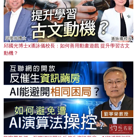
邱國光博士x潘詠儀校長：如何善用動畫遊戲 提升學習古文
動機？