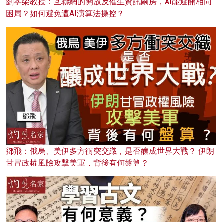
劉寧榮教授：互聯網的開放反催生資訊繭房，AI能避開相同
困局？如何避免遭AI演算法操控？
鄧飛：俄烏、美伊多方衝突交織，是否釀成世界大戰？ 伊朗
甘冒政權風險攻擊美軍，背後有何盤算？