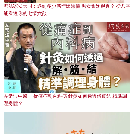
曆法家侯天同：遇到多少感情姻緣債 男女命途迥異？ 從八字
能看透你的七情六欲？
左常波中醫： 從痛症到內科病 針灸如何透過解筋結 精準調
理身體？