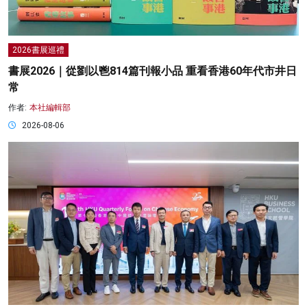
2026書展巡禮
書展2026｜從劉以鬯814篇刊報小品 重看香港60年代市井日
常
作者:
本社編輯部
2026-08-06