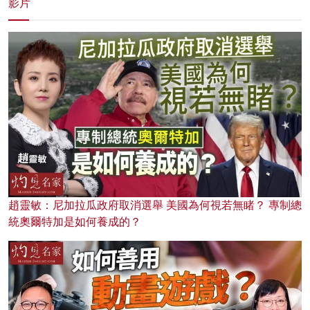
影片
趙靈敏：尼加拉瓜政府取消選舉 美國為何視若無睹？ 專制總
統奧爾特加是如何養成的？