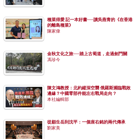
種菜得愛 記一本好書──讀吳燕青的《在香港
的離島種菜》
陳家偉
金秋文化之旅──踏上古蜀道，走過劍門關
馮珍今
陳文鴻教授：北約縱深空襲 俄羅斯瀕臨戰敗
邊緣？中國零部件能左右戰局走向？
本社編輯部
從顧生岳到沈平：一個座右銘的兩代傳承
劉家美