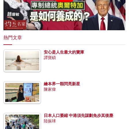
熱門文章
安心是人生最大的寶庫
譚寶碩
繪本界一顆閃亮新星
陳家偉
日本人口萎縮 中港須先謀劃免步其後塵
陸振球