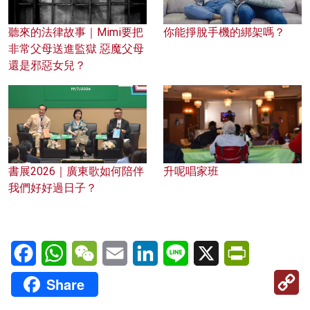
聽來的法律故事｜Mimi要把
你能掙脫手機的綁架嗎？
非常父母送進監獄 惡魔父母
還是邪惡女兒？
書展2026｜廣東歌如何陪伴
升呢唱家班
我們好好過日子？
Facebook
WhatsApp
WeChat
Email
LinkedIn
Line
X
PrintFriendl
C
Share
Li