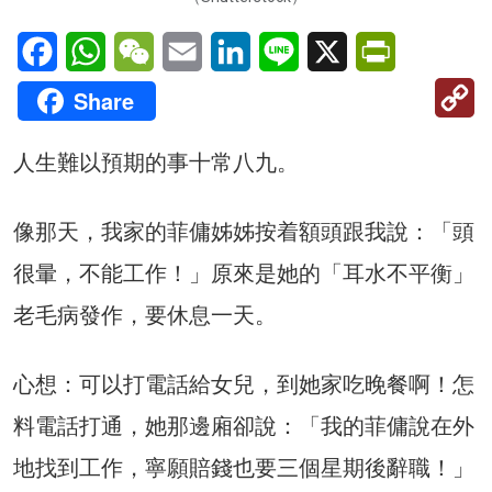
Facebook
WhatsApp
WeChat
Email
LinkedIn
Line
X
PrintFriendl
C
Share
Li
人生難以預期的事十常八九。
像那天，我家的菲傭姊姊按着額頭跟我說：「頭
很暈，不能工作！」原來是她的「耳水不平衡」
老毛病發作，要休息一天。
心想：可以打電話給女兒，到她家吃晚餐啊！怎
料電話打通，她那邊廂卻說：「我的菲傭說在外
地找到工作，寧願賠錢也要三個星期後辭職！」