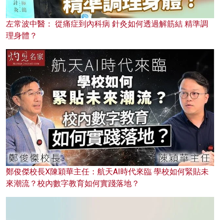
左常波中醫： 從痛症到內科病 針灸如何透過解筋結 精準調
理身體？
鄭俊傑校長X陳穎華主任：航天AI時代來臨 學校如何緊貼未
來潮流？校內數字教育如何實踐落地？