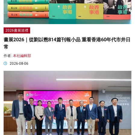
2026書展巡禮
書展2026｜從劉以鬯814篇刊報小品 重看香港60年代市井日
常
作者:
本社編輯部
2026-08-06