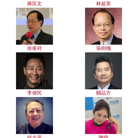
蔣匡文
林超英
徐俊祥
張樹槐
李偉民
關品方
何志平
陳晴