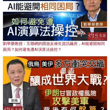
劉寧榮教授：互聯網的開放反催生資訊繭房，AI能避開相同
困局？如何避免遭AI演算法操控？