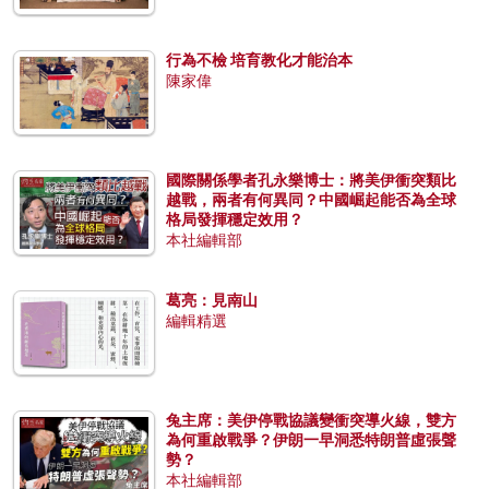
行為不檢 培育教化才能治本
陳家偉
國際關係學者孔永樂博士：將美伊衝突類比
越戰，兩者有何異同？中國崛起能否為全球
格局發揮穩定效用？
本社編輯部
葛亮：見南山
編輯精選
兔主席：美伊停戰協議變衝突導火線，雙方
為何重啟戰爭？伊朗一早洞悉特朗普虛張聲
勢？
本社編輯部