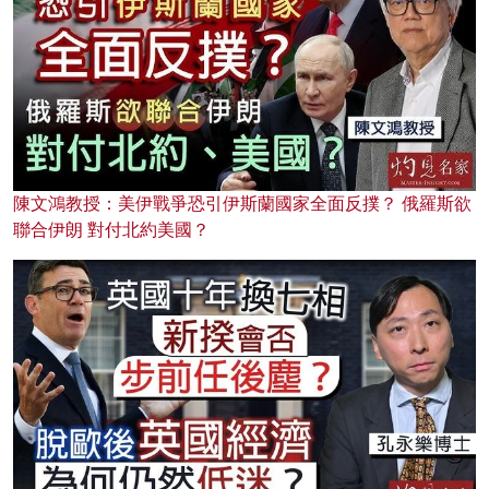
陳文鴻教授：美伊戰爭恐引伊斯蘭國家全面反撲？ 俄羅斯欲
聯合伊朗 對付北約美國？