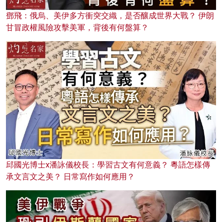
鄧飛：俄烏、美伊多方衝突交織，是否釀成世界大戰？ 伊朗
甘冒政權風險攻擊美軍，背後有何盤算？
邱國光博士x潘詠儀校長：學習古文有何意義？ 粵語怎樣傳
承文言文之美？ 日常寫作如何應用？