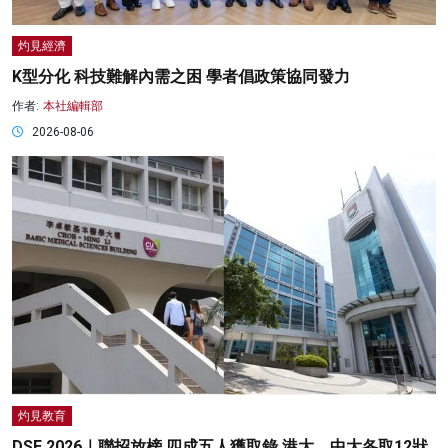
灼見經濟
K型分化 科技難解內需之困 學者倡政策協同發力
作者:
本社編輯部
2026-08-06
灼見教育
DSE 2026｜聯招放榜 四成五人獲取錄 港大、中大各取12狀