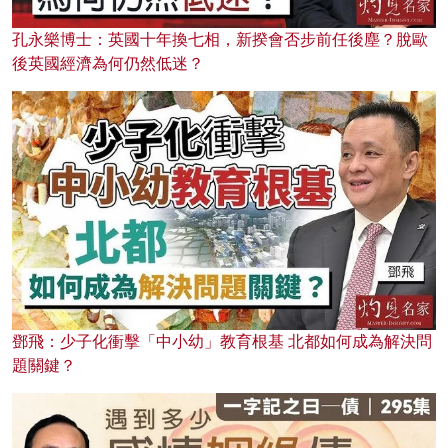
孔永樂博士：英國十年換七相，新揆會否步前任後塵？脫歐
後英國經濟為何仍然低迷？
鄧飛：少子化衝擊「中小幼」教育根基 北都如何成為解決問
題關鍵？