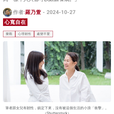
名家榜
作者:
羅乃萱
- 2024-10-27
灼見活動
心寬自在
關於我們
樂觀
心理韌性
處變不驚
筆者跟女兒有韌性，鎮定下來，沒有被這個生活的小浪「衝擊」。
（Shutterstock）