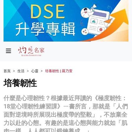
政局
教育
文化
財經
首頁
生活
心靈
培養韌性 | 羅乃萱
生活
培養韌性
健康
什麼是心理韌性？根據最近拜讀的《極度韌性：
商業
18堂心理韌性練習課》ㄧ書所言，那就是「人們
面對逆境時所展現出極度帶的堅毅」，不放棄全
科技
力以赴的心態。有趣的是這心態與能力就如「肌
影片
肉一樣，人人都可以鍛鍊養成。」