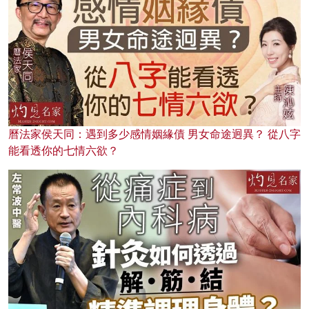
曆法家侯天同：遇到多少感情姻緣債 男女命途迥異？ 從八字
能看透你的七情六欲？