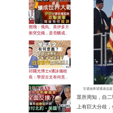
何避免遭AI演算法操
控？
鄧飛：俄烏、美伊多方
衝突交織，是否釀成世
界大戰？ 伊朗甘冒政權
風險攻擊美軍，背後有
何盤算？
邱國光博士x潘詠儀校
長：學習古文有何意
義？ 粵語怎樣傳承文言
文之美？ 日常寫作如何
甘迺迪希望通過這篇「
應用？
眾所周知，自二
上有巨大分歧，