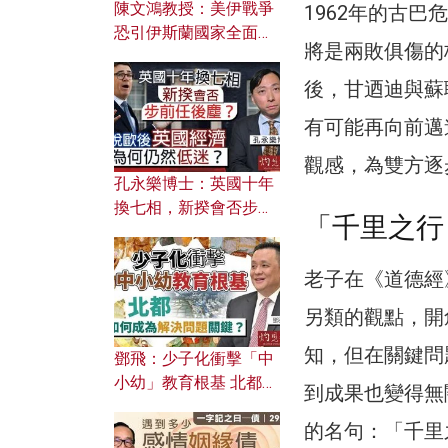
陳文鴻教授：美伊戰爭
1962年的古
恐引伊斯蘭國家全面反
將是兩敗俱傷的
撲？ 俄羅斯欲聯合伊朗
對付北約美國？
後，甘迺迪與蘇
有可能再向前邁
觀感，為雙方逐
孔永樂博士：英國十年
換七相，新揆會否步前
「千里之行
任後塵？脫歐後英國經
濟為何仍然低迷？
老子在《道德經
另類的觀點，開
知，但在關鍵問
鄧飛：少子化衝擊「中
小幼」教育根基 北都如
到成果也變得無
何成為解決問題關鍵？
的名句：「千里