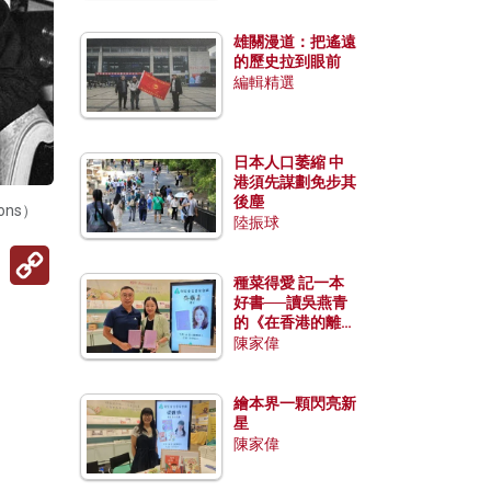
雄關漫道：把遙遠
的歷史拉到眼前
編輯精選
日本人口萎縮 中
港須先謀劃免步其
後塵
ns）
陸振球
Copy
Link
種菜得愛 記一本
好書──讀吳燕青
的《在香港的離島
種菜》
陳家偉
繪本界一顆閃亮新
星
陳家偉