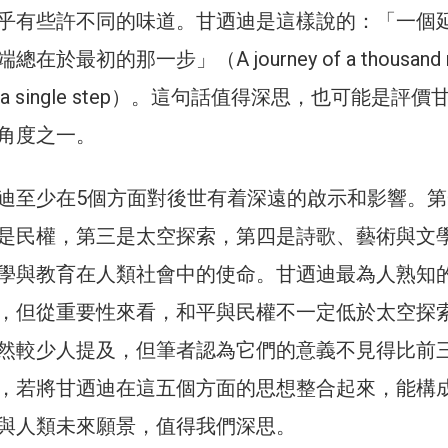
乎有些許不同的味道。甘迺迪是這樣說的：「一個
於最初的那一步」（A journey of a thousand m
 with a single step）。這句話值得深思，也可能是評
角度之一。
迪至少在5個方面對後世有着深遠的啟示和影響。第
是民權，第三是太空探索，第四是詩歌、藝術與文
學與教育在人類社會中的使命。甘迺迪最為人熟知
，但從重要性來看，和平與民權不一定低於太空探
然較少人提及，但筆者認為它們的意義不見得比前
，若將甘迺迪在這五個方面的思想整合起來，能構
與人類未來願景，值得我們深思。