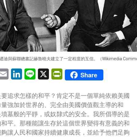
迪與蘇聯總書記赫魯曉夫建立了一定程度的互信。（Wikimedia Commo
pp
eChat
Email
LinkedIn
Line
X
PrintFriendly
Share
是要追求怎樣的和平？肯定不是一個單純依賴美國
力量強加於世界的、完全由美國價值觀主導的和
是墳墓般的平靜，或奴隸式的安全。我所倡導的是
的和平。那種能讓生存於這個世界變得有意義的和
能夠讓人民和國家持續健康成長，並給予他們足夠