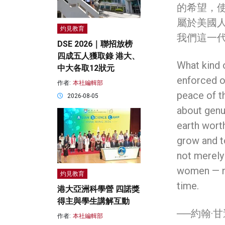
的希望，
屬於美國
灼見教育
我們這一
DSE 2026｜聯招放榜
四成五人獲取錄 港大、
What kind 
中大各取12狀元
enforced o
作者:
本社編輯部
peace of th
2026-08-05
about genu
earth worth
grow and to
not merely
women — no
灼見教育
time.
港大亞洲科學營 四諾獎
得主與學生講解互動
──約翰·甘迺
作者:
本社編輯部