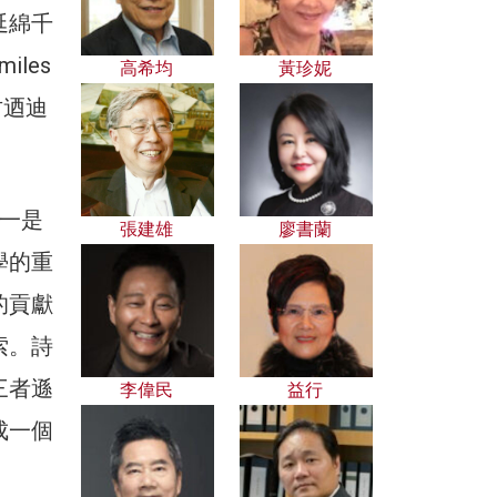
延綿千
iles
高希均
黃珍妮
價甘迺迪
一是
張建雄
廖書蘭
學的重
的貢獻
索。詩
三者遜
李偉民
益行
成一個