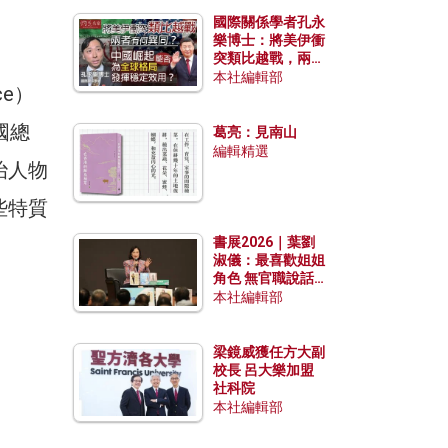
國際關係學者孔永
樂博士：將美伊衝
突類比越戰，兩者
有何異同？中國崛
本社編輯部
ce）
起能否為全球格局
發揮穩定效用？
國總
葛亮：見南山
編輯精選
治人物
些特質
書展2026｜葉劉
淑儀：最喜歡姐姐
角色 無官職說話
包袱少
本社編輯部
梁鏡威獲任方大副
校長 呂大樂加盟
社科院
本社編輯部