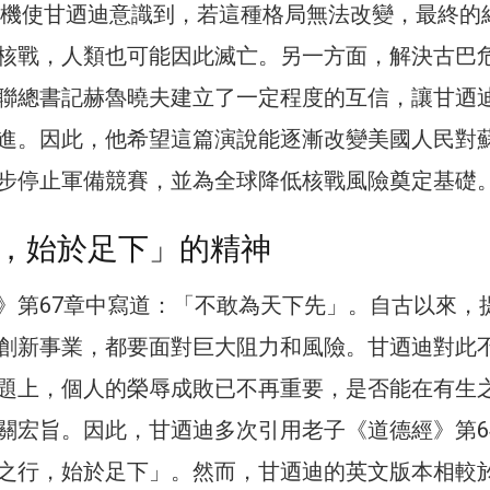
巴危機使甘迺迪意識到，若這種格局無法改變，最終的
核戰，人類也可能因此滅亡。另一方面，解決古巴
聯總書記赫魯曉夫建立了一定程度的互信，讓甘迺
進。因此，他希望這篇演說能逐漸改變美國人民對
步停止軍備競賽，並為全球降低核戰風險奠定基礎
，始於足下」的精神
》第67章中寫道：「不敢為天下先」。自古以來，
創新事業，都要面對巨大阻力和風險。甘迺迪對此
題上，個人的榮辱成敗已不再重要，是否能在有生
關宏旨。因此，甘迺迪多次引用老子《道德經》第6
之行，始於足下」。然而，甘迺迪的英文版本相較