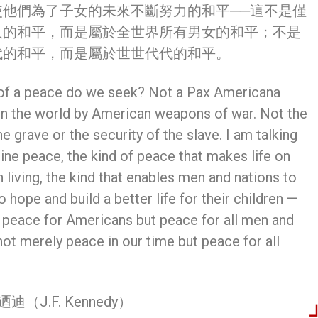
使他們為了子女的未來不斷努力的和平──這不是僅
人的和平，而是屬於全世界所有男女的和平；不是
代的和平，而是屬於世世代代的和平。
of a peace do we seek? Not a Pax Americana
n the world by American weapons of war. Not the
e grave or the security of the slave. I am talking
ine peace, the kind of peace that makes life on
 living, the kind that enables men and nations to
 hope and build a better life for their children —
 peace for Americans but peace for all men and
t merely peace in our time but peace for all
迪（J.F. Kennedy）