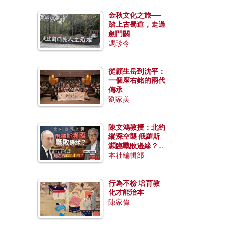
金秋文化之旅──
踏上古蜀道，走過
劍門關
馮珍今
從顧生岳到沈平：
一個座右銘的兩代
傳承
劉家美
陳文鴻教授：北約
縱深空襲 俄羅斯
瀕臨戰敗邊緣？中
國零部件能左右戰
本社編輯部
局走向？
行為不檢 培育教
化才能治本
陳家偉