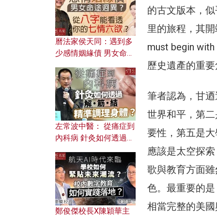
的古文版本，似
里的旅程，其開端總在
曆法家侯天同：遇到多
must begin
少感情姻緣債 男女命途
歷史遺產的重要
迥異？ 從八字能看透你
的七情六欲？
筆者認為，甘迺
世界和平，第二
左常波中醫： 從痛症到
要性，第五是大
內科病 針灸如何透過解
筋結 精準調理身體？
應該是太空探索
歌與教育方面雖
色。最重要的是
相當完整的美國
鄭俊傑校長X陳穎華主