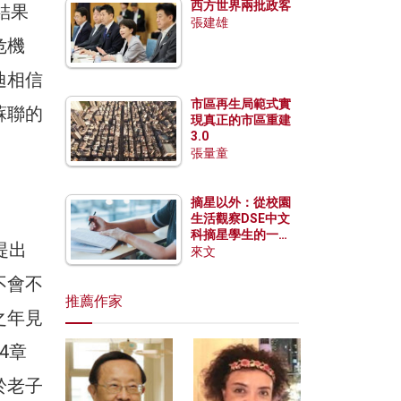
西方世界兩批政客
結果
張建雄
危機
迪相信
市區再生局範式實
蘇聯的
現真正的市區重建
3.0
。
張量童
摘星以外：從校園
生活觀察DSE中文
科摘星學生的一點
提出
特質
來文
不會不
推薦作家
之年見
4章
於老子