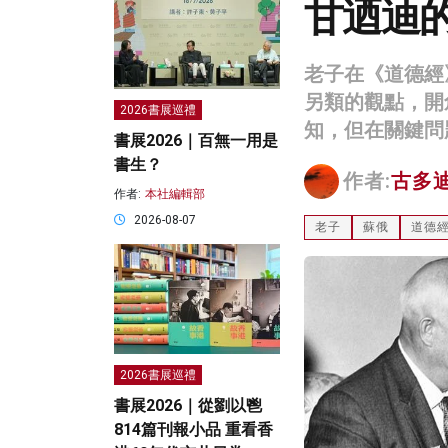
甘迺迪的
老子在《道德經
另類的觀點，開
2026書展巡禮
知，但在關鍵問
書展2026｜百無一用是
書生？
作者:
古多
作者:
本社編輯部
2026-08-07
老子
蘇俄
道德
2026書展巡禮
書展2026｜從劉以鬯
814篇刊報小品 重看香