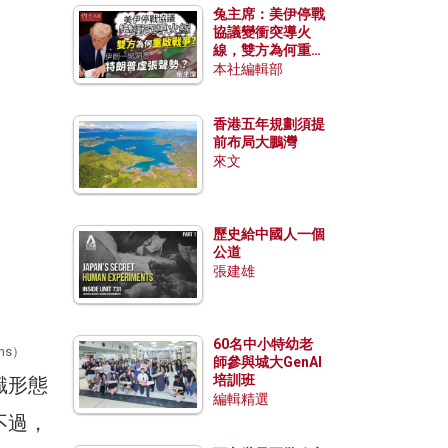
兔主席：美伊停戰
協議變衝突導火
線，雙方為何重啟
戰爭？伊朗一早洞
本社編輯部
悉特朗普虛張聲
勢？
香港五年規劃須提
前布局大鵬灣
來文
歷史給中國人一個
公道
張建雄
60名中小特幼老
ns）
師參與城大GenAI
培訓班
識形態
編輯精選
不過，