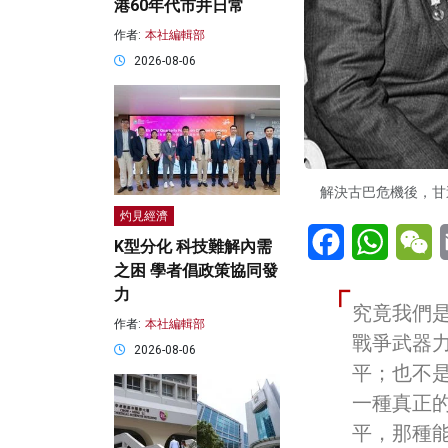
港60年代市井日常
作者:
本社編輯部
2026-08-06
解決古巴危機後，甘迺
灼見經濟
Facebook
WhatsA
W
K型分化 科技難解內需
之困 學者倡政策協同發
力
究竟我們
作者:
本社編輯部
戰爭武器
2026-08-06
平；也不
一種真正
平，那種