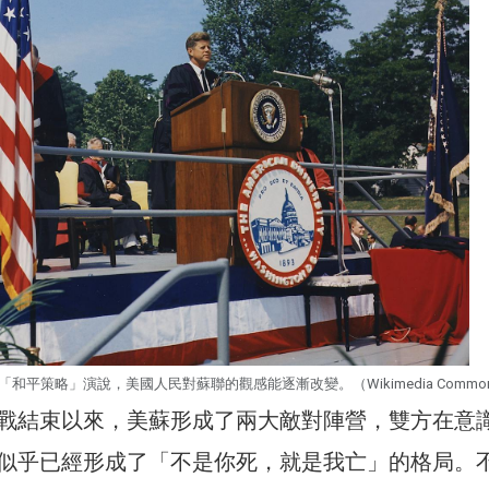
和平策略」演說，美國人民對蘇聯的觀感能逐漸改變。（Wikimedia Commo
戰結束以來，美蘇形成了兩大敵對陣營，雙方在意
似乎已經形成了「不是你死，就是我亡」的格局。