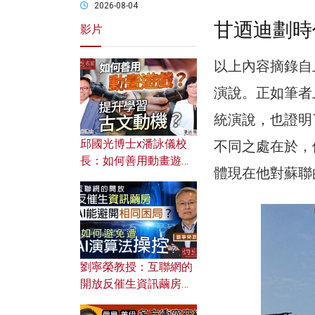
2026-08-04
甘迺迪劃時
影片
以上內容摘錄自上次
演說。正如筆者
統演說，也證明
邱國光博士x潘詠儀校
不同之處在於，
長：如何善用動畫遊戲
體現在他對蘇聯
提升學習古文動機？
劉寧榮教授：互聯網的
開放反催生資訊繭房，
AI能避開相同困局？如