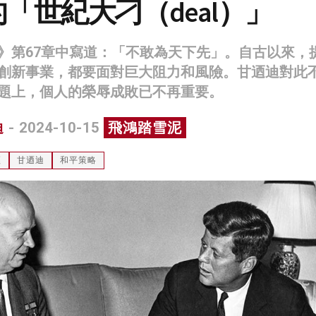
「世紀大刁（deal）」
》第67章中寫道：「不敢為天下先」。自古以來，
創新事業，都要面對巨大阻力和風險。甘迺迪對此
題上，個人的榮辱成敗已不再重要。
迪
- 2024-10-15
飛鴻踏雪泥
經
甘迺迪
和平策略