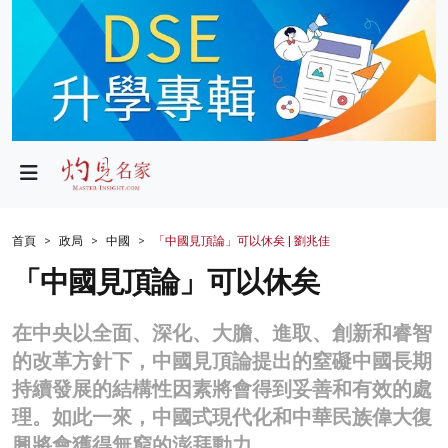
政局
教育
文化
財經
首頁
政局
中國
「中國見頂論」可以休矣 | 劉兆佳
生活
「中國見頂論」可以休矣
健康
在中央以全面、深化、大膽、進取、創新和睿智
商業
的改革方針下，中國見頂論提出的窒礙中國長期
持續發展的結構性因素將會得到妥善和有效的處
科技
理。如此一來，中國式現代化和中華民族偉大復
影片
興將會獲得無窮的澎拜動力。