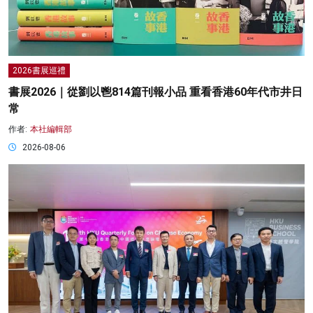
2026書展巡禮
書展2026｜從劉以鬯814篇刊報小品 重看香港60年代市井日
常
作者:
本社編輯部
2026-08-06