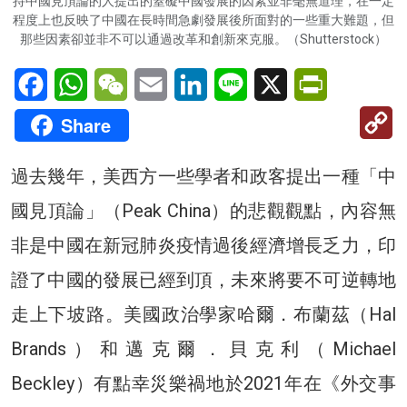
持中國見頂論的人提出的窒礙中國發展的因素並非毫無道理，在一定
程度上也反映了中國在長時間急劇發展後所面對的一些重大難題，但
那些因素卻並非不可以通過改革和創新來克服。（Shutterstock）
Facebook
WhatsApp
WeChat
Email
LinkedIn
Line
X
PrintFriendl
C
Share
Li
過去幾年，美西方一些學者和政客提出一種「中
國見頂論」（Peak China）的悲觀觀點，內容無
非是中國在新冠肺炎疫情過後經濟增長乏力，印
證了中國的發展已經到頂，未來將要不可逆轉地
走上下坡路。美國政治學家哈爾．布蘭茲（Hal
Brands）和邁克爾．貝克利（Michael
Beckley）有點幸災樂禍地於2021年在《外交事