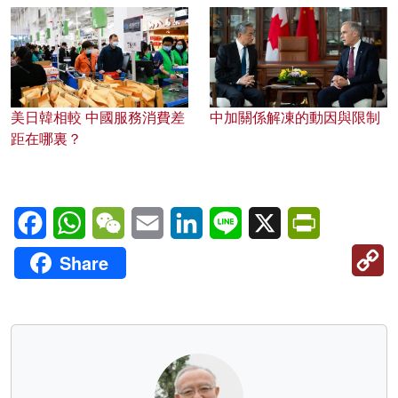
美日韓相較 中國服務消費差
中加關係解凍的動因與限制
距在哪裏？
Facebook
WhatsApp
WeChat
Email
LinkedIn
Line
X
PrintFriendl
C
Share
Li