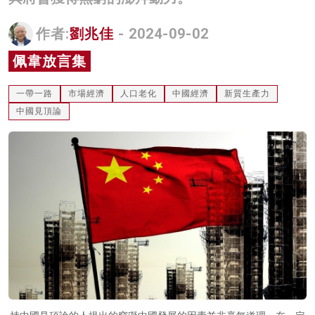
名家榜
作者:
劉兆佳
- 2024-09-02
灼見活動
佩韋放言集
關於我們
一帶一路
市場經濟
人口老化
中國經濟
新質生產力
中國見頂論