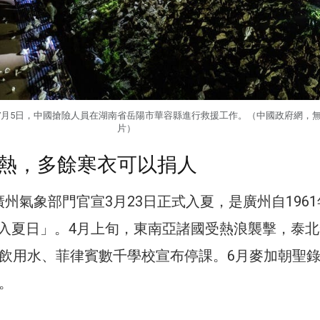
7月5日，中國搶險人員在湖南省岳陽市華容縣進行救援工作。（中國政府網，
片）
熱，多餘寒衣可以捐人
州氣象部門官宣3月23日正式入夏，是廣州自196
入夏日」。4月上旬，東南亞諸國受熱浪襲擊，泰北
缺飲用水、菲律賓數千學校宣布停課。6月麥加朝聖
。