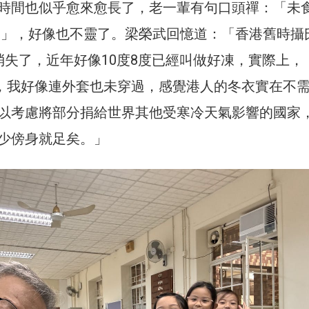
時間也似乎愈來愈長了，老一輩有句口頭禪：「未
 」，好像也不靈了。梁榮武回憶道：「香港舊時攝
消失了，近年好像10度8度已經叫做好凍，實際上，
年冬天，我好像連外套也未穿過，感覺港人的冬衣實在不
以考慮將部分捐給世界其他受寒冷天氣影響的國家
少傍身就足矣。」