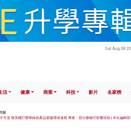
健康
商業
科技
影片
名家榜
Sat Aug 08 20
生活
健康
商業
科技
影片
名家榜
西醫
不可逆 唯美國打壓華綠色產品窒礙環保進程 專家：部分藥物可影響排熱 | 本社編輯部