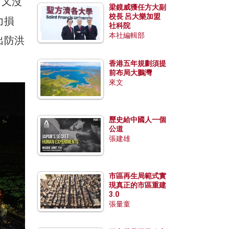
日又沒
梁鏡威獲任方大副
校長 呂大樂加盟
力損
社科院
本社編輯部
出防洪
香港五年規劃須提
前布局大鵬灣
來文
歷史給中國人一個
公道
張建雄
市區再生局範式實
現真正的市區重建
3.0
張量童