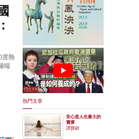
國
：
0度熱
極端
。
熱門文章
安心是人生最大的
寶庫
譚寶碩