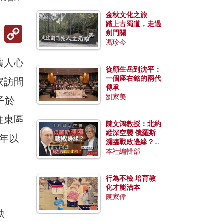
金秋文化之旅──
踏上古蜀道，走過
Copy
劍門關
Link
馮珍今
讓人心
從顧生岳到沈平：
一個座右銘的兩代
家訪問
傳承
劉家美
子於
往東區
陳文鴻教授：北約
縱深空襲 俄羅斯
0年以
瀕臨戰敗邊緣？中
國零部件能左右戰
本社編輯部
局走向？
行為不檢 培育教
化才能治本
陳家偉
缺