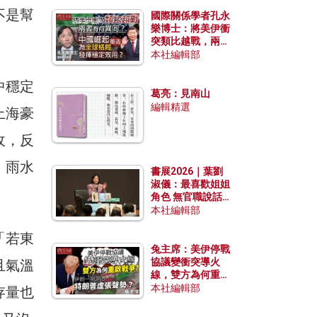
不是幫
國際關係學者孔永
樂博士：將美伊衝
突類比越戰，兩者
有何異同？中國崛
本社編輯部
起能否為全球格局
發揮穩定效用？
中穩定
葛亮：見南山
編輯精選
上海豪
收，反
，雨水
書展2026｜葉劉
淑儀：最喜歡姐姐
角色 無官職說話
包袱少
本社編輯部
「若東
兔主席：美伊停戰
協議變衝突導火
且氣溫
線，雙方為何重啟
戰爭？伊朗一早洞
本社編輯部
存量也
悉特朗普虛張聲
勢？