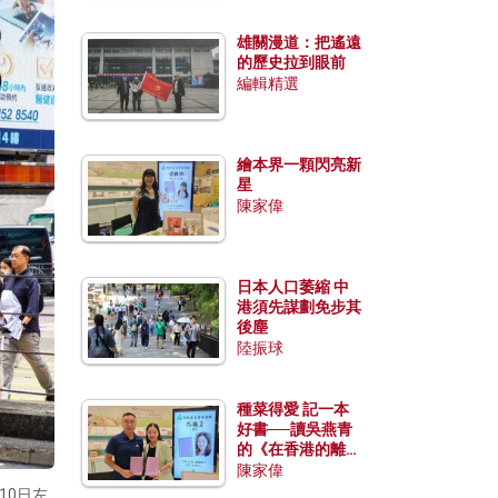
雄關漫道：把遙遠
的歷史拉到眼前
編輯精選
繪本界一顆閃亮新
星
陳家偉
日本人口萎縮 中
港須先謀劃免步其
後塵
陸振球
種菜得愛 記一本
好書──讀吳燕青
的《在香港的離島
種菜》
陳家偉
10日左