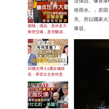
沒保證。像香港
何避免遭AI演算法操
控？
啥雨水。」若因
失。所以國家火
鄧飛：俄烏、美伊多方
庫容。
衝突交織，是否釀成世
界大戰？ 伊朗甘冒政權
風險攻擊美軍，背後有
何盤算？
邱國光博士x潘詠儀校
長：學習古文有何意
義？ 粵語怎樣傳承文言
文之美？ 日常寫作如何
應用？