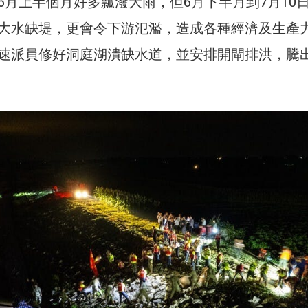
6月上半個月好多瓢潑大雨，但6月下半月到7月10
大水缺堤，更會令下游氾濫，造成各種經濟及生產
速派員修好洞庭湖潰缺水道，並安排開閘排洪，騰