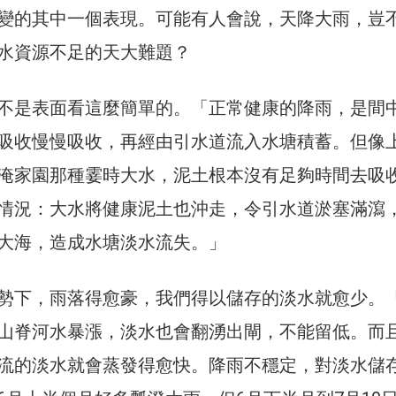
變的其中一個表現。可能有人會說，天降大雨，豈
水資源不足的天大難題？
不是表面看這麼簡單的。「正常健康的降雨，是間
吸收慢慢吸收，再經由引水道流入水塘積蓄。但像
淹家園那種霎時大水，泥土根本沒有足夠時間去吸
情況：大水將健康泥土也沖走，令引水道淤塞滿瀉
大海，造成水塘淡水流失。」
勢下，雨落得愈豪，我們得以儲存的淡水就愈少。
山脊河水暴漲，淡水也會翻湧出閘，不能留低。而
流的淡水就會蒸發得愈快。降雨不穩定，對淡水儲