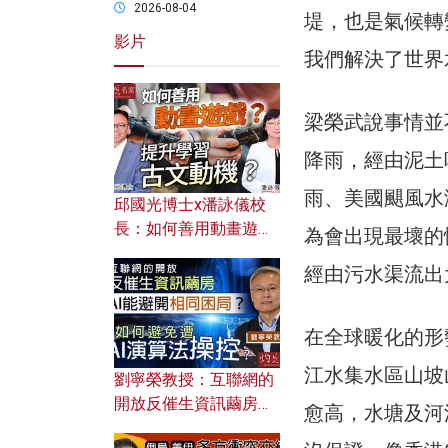
2026-08-04
堤，也是氣候轉
影片
我們解決了世界
梁榮武說事情並
降雨，經由泥土
雨、美國颶風水
邱國光博士x潘詠儀校
長：如何善用動畫遊戲
為會出現最壞的
提升學習古文動機？
經由污水渠流出
在全球暖化的形
江水集水區山坡
劉寧榮教授：互聯網的
開放反催生資訊繭房，
愈高，水塘及河
AI能避開相同困局？如