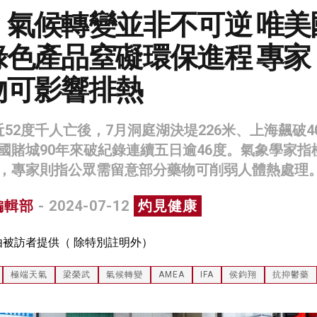
：氣候轉變並非不可逆 唯美
綠色產品窒礙環保進程 專家
物可影響排熱
52度千人亡後，7月洞庭湖決堤226米、上海飆破4
國賭城90年來破紀錄連續五日逾46度。氣象學家指
，專家則指公眾需留意部分藥物可削弱人體熱處理
編輯部
- 2024-07-12
灼見健康
由被訪者提供（ 除特別註明外）
極端天氣
梁榮武
氣候轉變
AMEA
IFA
侯鈞翔
抗抑鬱藥