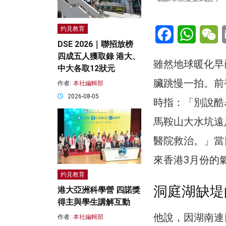
Facebook
WhatsA
W
灼見教育
DSE 2026｜聯招放榜
四成五人獲取錄 港大、
雖然地球暖化早
中大各取12狀元
臟跳慢一拍。前
作者:
本社編輯部
2026-08-05
時指：「別說酷
馬鞍山大水坑遠
醫院救治。」當日
來香港3月份的
灼見教育
洞庭湖缺堤
港大亞洲科學營 四諾獎
得主與學生講解互動
他說，因湖南連
作者:
本社編輯部