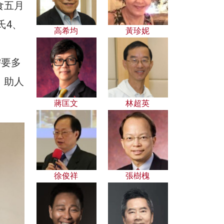
食五月
氏4、
高希均
黃珍妮
需要多
，助人
蔣匡文
林超英
徐俊祥
張樹槐