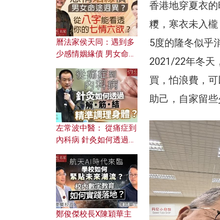
香港地穿夏衣的
糭，寒衣未入櫳
5度的隆冬似乎
曆法家侯天同：遇到多
少感情姻緣債 男女命途
2021/22
迥異？ 從八字能看透你
的七情六欲？
買，怕浪費，可
助己，自家留些
左常波中醫： 從痛症到
內科病 針灸如何透過解
筋結 精準調理身體？
鄭俊傑校長X陳穎華主