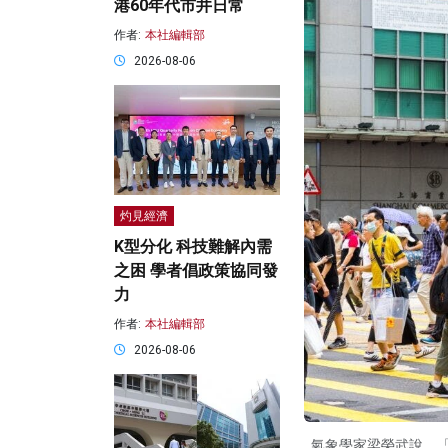
港60年代市井日常
作者:
本社編輯部
2026-08-06
灼見經濟
K型分化 科技難解內需
之困 學者倡政策協同發
力
作者:
本社編輯部
2026-08-06
氣象學家梁榮武說，「