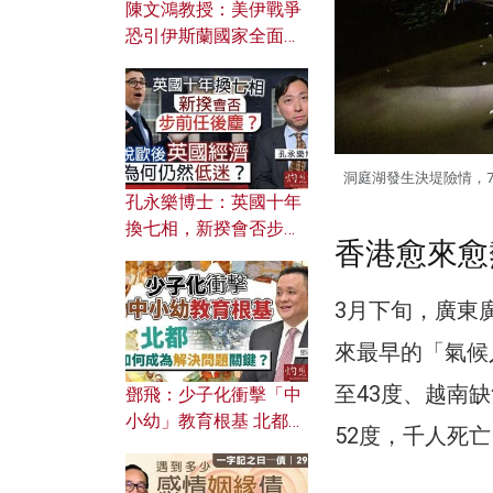
陳文鴻教授：美伊戰爭
恐引伊斯蘭國家全面反
撲？ 俄羅斯欲聯合伊朗
對付北約美國？
洞庭湖發生決堤險情，
孔永樂博士：英國十年
換七相，新揆會否步前
香港愈來愈
任後塵？脫歐後英國經
濟為何仍然低迷？
3月下旬，廣東廣
來最早的「氣候
至43度、越南
鄧飛：少子化衝擊「中
小幼」教育根基 北都如
52度，千人死亡
何成為解決問題關鍵？