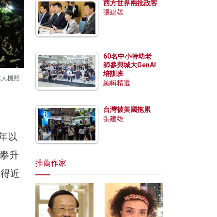
西方世界兩批政客
張建雄
60名中小特幼老
師參與城大GenAI
培訓班
無人機照
編輯精選
台灣被美國拖累
張建雄
1年以
攀升
推薦作家
錄得近