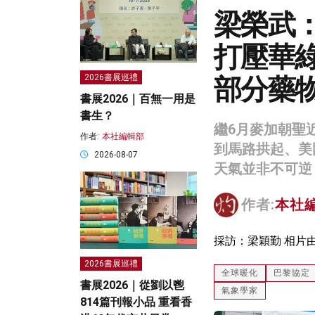
梁榮武
打壓華
部分藥
2026書展巡禮
書展2026｜百無一用是
書生？
繼6月麥加朝聖近
作者:
本社編輯部
到馬路拱起、美
2026-08-07
天氣並非不可逆
作者:
本社
採訪：梁穎勤 相片
2026書展巡禮
全球暖化
巴黎協定
書展2026｜從劉以鬯
氣象學家
814篇刊報小品 重看香