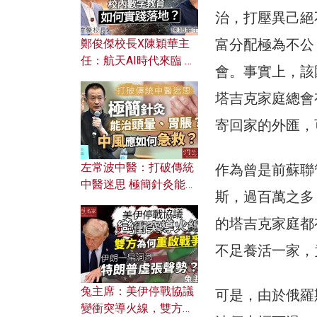
治，打壓異己絕
富分配極為不公
鄭俊傑校長X陳穎華主
任：航天AI時代來臨 學
會。事實上，該
校如何緊貼未來潮流？
校內數字教育如何實踐
塔吉克家庭總會
落地？
寄回家的外匯，
左常波中醫：打破傳統
作為曾是前蘇聯
中醫迷思 極簡針灸能治
斯，過百萬之多
頭暈、胃脹？中風應如
何急救？
的塔吉克家庭都
不足養活一家，
兔主席：美伊停戰協議
可是，由於俄羅
變衝突導火線，雙方為