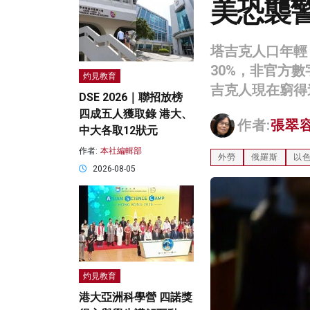
美恐襲
塔吉克人口年輕
30%，非官方
灼見教育
吉克人現在窮得
DSE 2026｜聯招放榜
四成五人獲取錄 港大、
作者:
張翠
中大各取12狀元
作者:
本社編輯部
外勞
俄羅斯
以
2026-08-05
灼見教育
港大亞洲科學營 四諾獎