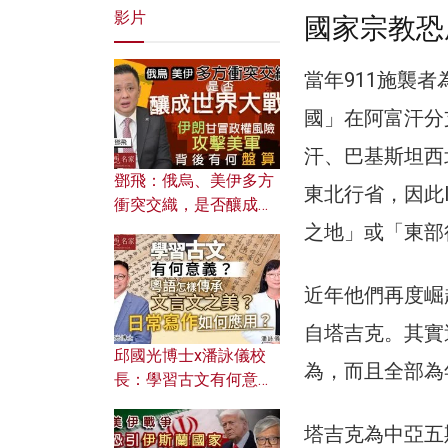
影片
國家宗教恐
當年911施襲者
國」在阿富汗分
汗、巴基斯坦西
鄧飛：俄烏、美伊多方
東北行省，因此
衝突交織，是否釀成世
界大戰？ 伊朗甘冒政權
之地」或「東部
風險攻擊美軍，背後有
何盤算？
近年他們再度崛
自塔吉克。其實
邱國光博士x潘詠儀校
為，而且全部為
長：學習古文有何意
義？ 粵語怎樣傳承文言
文之美？ 日常寫作如何
塔吉克為中亞五