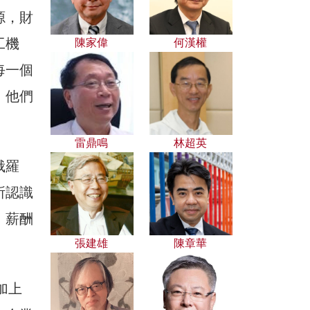
源，財
工機
陳家偉
何漢權
每一個
，他們
雷鼎鳴
林超英
俄羅
所認識
，薪酬
張建雄
陳章華
加上