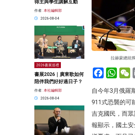
得主與學生講解互動
作者:
本社編輯部
2026-08-04
拉赫蒙總統獨
2026書展巡禮
Facebook
WhatsA
W
書展2026｜廣東歌如何
陪伴我們好好過日子？
自今年3月俄羅
作者:
本社編輯部
2026-08-04
911式恐襲的可
吉克國民，而眾議
報顯示，國土安