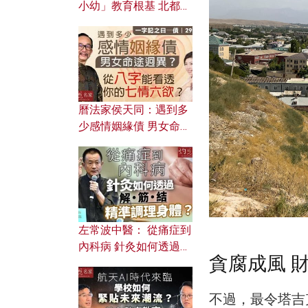
小幼」教育根基 北都如
何成為解決問題關鍵？
曆法家侯天同：遇到多
少感情姻緣債 男女命途
迥異？ 從八字能看透你
的七情六欲？
左常波中醫： 從痛症到
內科病 針灸如何透過解
貪腐成風 
筋結 精準調理身體？
不過，最令塔吉