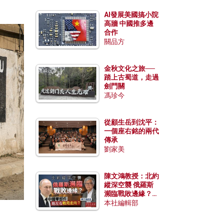
AI發展美國搞小院
高牆 中國推多邊
合作
關品方
金秋文化之旅──
踏上古蜀道，走過
劍門關
馮珍今
從顧生岳到沈平：
一個座右銘的兩代
傳承
劉家美
陳文鴻教授：北約
縱深空襲 俄羅斯
瀕臨戰敗邊緣？中
國零部件能左右戰
本社編輯部
局走向？