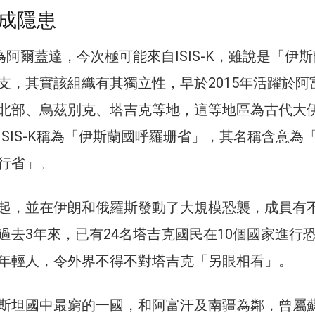
成隱患
為阿爾蓋達，今次極可能來自ISIS-K，雖說是「伊斯
支，其實該組織有其獨立性，早於2015年活躍於阿
北部、烏茲別克、塔吉克等地，這等地區為古代大
ISIS-K稱為「伊斯蘭國呼羅珊省」，其名稱含意為
行省」。
起，並在伊朗和俄羅斯發動了大規模恐襲，成員有
過去3年來，已有24名塔吉克國民在10個國家進行
年輕人，令外界不得不對塔吉克「另眼相看」。
斯坦國中最窮的一國，和阿富汗及南疆為鄰，曾屬