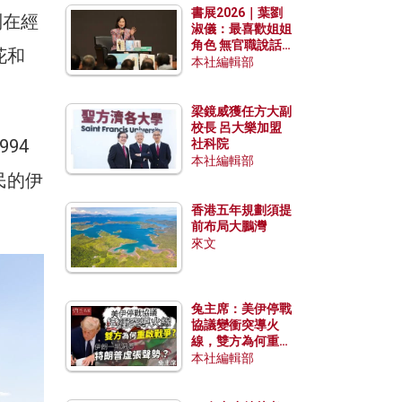
書展2026｜葉劉
別在經
淑儀：最喜歡姐姐
角色 無官職說話
花和
包袱少
本社編輯部
梁鏡威獲任方大副
校長 呂大樂加盟
94
社科院
本社編輯部
民的伊
香港五年規劃須提
前布局大鵬灣
來文
兔主席：美伊停戰
協議變衝突導火
線，雙方為何重啟
戰爭？伊朗一早洞
本社編輯部
悉特朗普虛張聲
勢？