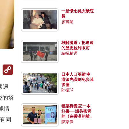
一起懷念吳大猷院
長
廖書蘭
雄關漫道：把遙遠
的歷史拉到眼前
編輯精選
Copy
Link
日本人口萎縮 中
港須先謀劃免步其
後塵
國遭
陸振球
繫的塔
種菜得愛 記一本
據情
好書──讀吳燕青
的《在香港的離島
亦有同
種菜》
陳家偉