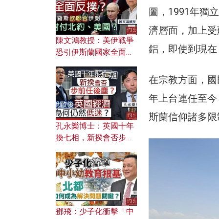
應用？
圖，1991年
濟層面，加上受
陳文鴻教授：美伊戰爭
鋁，即使到現在
恐引伊斯蘭國家全面反
撲？ 俄羅斯欲聯合伊朗
對付北約美國？
在宗教方面，國
年上台連任至今
斯蘭信仰諸多限
孔永樂博士：英國十年
換七相，新揆會否步前
任後塵？脫歐後英國經
濟為何仍然低迷？
鄧飛：少子化衝擊「中