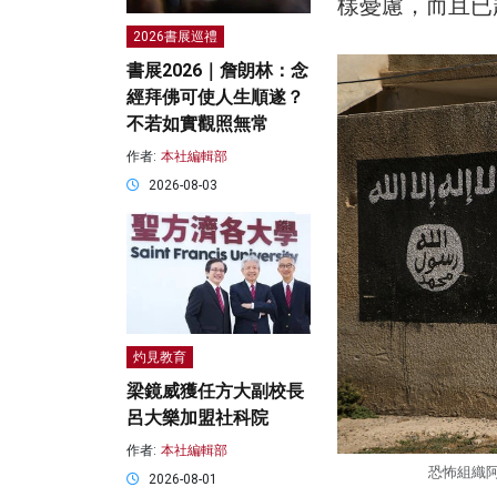
樣憂慮，而且已
2026書展巡禮
書展2026｜詹朗林：念
經拜佛可使人生順遂？
不若如實觀照無常
作者:
本社編輯部
2026-08-03
灼見教育
梁鏡威獲任方大副校長
呂大樂加盟社科院
作者:
本社編輯部
恐怖組織阿
2026-08-01