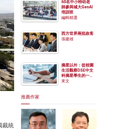
60名中小特幼老
師參與城大GenAI
培訓班
編輯精選
西方世界兩批政客
張建雄
摘星以外：從校園
生活觀察DSE中文
科摘星學生的一點
特質
來文
推薦作家
獨裁統