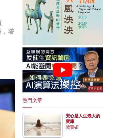
近
是，塔
熱門文章
安心是人生最大的
寶庫
譚寶碩