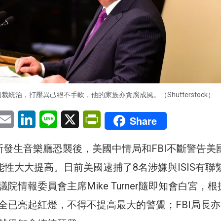
裁統治，打壓異己絕不手軟，他的家族亦貪腐成風。（Shutterstock）
pp
eChat
Email
LinkedIn
Line
X
PrintFriendly
Share
斯發生音樂廳恐襲後，美國中情局和FBI不斷警告美
能性大大提高。日前美國逮捕了8名涉嫌與ISIS有聯
院情報委員會主席Mike Turner隨即知會白宮，根
全已亮起紅燈，不得不提高最大的警覺；FBI局長