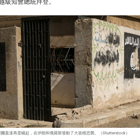
越級知會總統拜登。
爾蓋達再度崛起，在伊朗和俄羅斯發動了大規模恐襲。（Shutterstock）