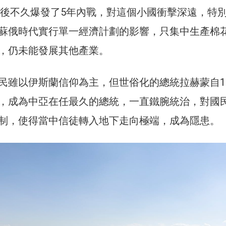
獨立後不久爆發了5年內戰，對這個小國衝擊深遠，特
蘇俄時代實行單一經濟計劃的影響，只集中生產棉
，仍未能發展其他產業。
民雖以伊斯蘭信仰為主，但世俗化的總統拉赫蒙自19
，成為中亞在任最久的總統，一直鐵腕統治，對國
制，使得當中信徒轉入地下走向極端，成為隱患。