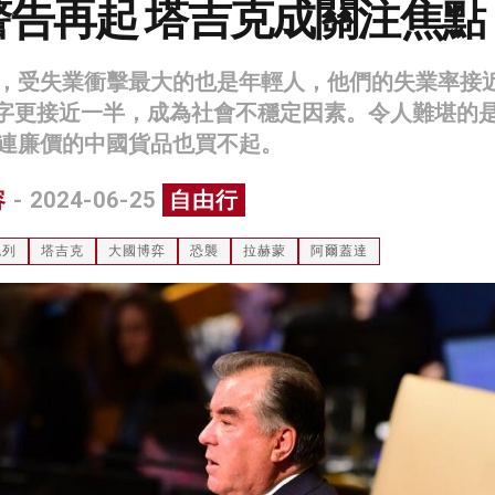
警告再起 塔吉克成關注焦點
，受失業衝擊最大的也是年輕人，他們的失業率接
數字更接近一半，成為社會不穩定因素。令人難堪的
連廉價的中國貨品也買不起。
容
- 2024-06-25
自由行
色列
塔吉克
大國博弈
恐襲
拉赫蒙
阿爾蓋達