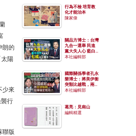
行為不檢 培育教
化才能治本
陳家偉
蘭
富
關品方博士：台灣
九合一選舉 民進
伊朗的
黨大失人心 藍白
合作有望拿下七成
本社編輯部
「太陽
以上縣市？
國際關係學者孔永
樂博士：將美伊衝
突類比越戰，兩者
不少來
有何異同？中國崛
本社編輯部
起能否為全球格局
恐襲行
發揮穩定效用？
葛亮：見南山
編輯精選
蘇聯版