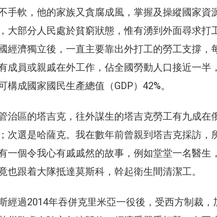
不手軟，他的家族又貪腐成風，掌握及操縱國家資
，大部分人民處於貧窮狀態，惟有湧到外面尋求打
國經濟獨立後，一直主要靠出外打工的勞工支撐，
有成員或親戚在外工作，佔全國勞動人口接近一半
可構成國家國民生產總值（GDP）42%。
管治區的塔吉克，往外謀生的塔吉克勞工有九成在
；次選是哈薩克。我在數年前曾親到塔吉克採訪，
有一個令我心有戚戚然的故事，例如堂堂一名醫生
竟也跟着大隊抵達莫斯科，幹起衛生間清潔工。
斯經過2014年吞併克里米亞一役後，受西方制裁，