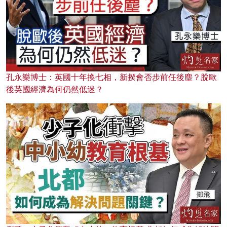
孔永樂博士：英國十年換七相，新揆會否步前任後塵？脫歐
後英國經濟為何仍然低迷？