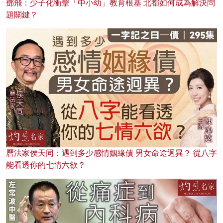
鄧飛：少子化衝擊「中小幼」教育根基 北都如何成為解決問
題關鍵？
曆法家侯天同：遇到多少感情姻緣債 男女命途迥異？ 從八字
能看透你的七情六欲？