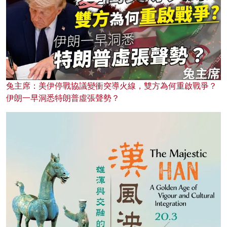
兔主席：美伊停戰協議變衝突導火線，雙方為何重啟戰爭？
伊朗一早洞悉特朗普虛張聲勢？