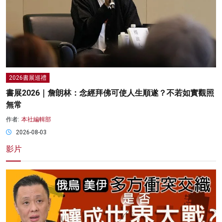
2026書展巡禮
書展2026｜詹朗林：念經拜佛可使人生順遂？不若如實觀照
無常
作者:
本社編輯部
2026-08-03
影片