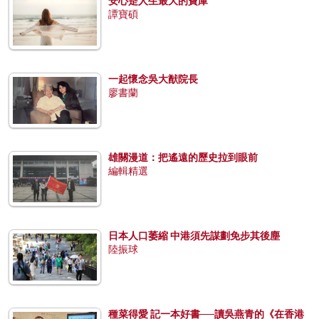
安心是人生最大的寶庫
譚寶碩
一起懷念吳大猷院長
廖書蘭
雄關漫道：把遙遠的歷史拉到眼前
編輯精選
日本人口萎縮 中港須先謀劃免步其後塵
陸振球
種菜得愛 記一本好書──讀吳燕青的《在香港