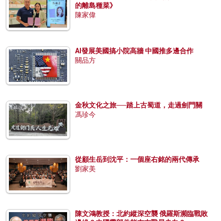
的離島種菜》
陳家偉
AI發展美國搞小院高牆 中國推多邊合作
關品方
金秋文化之旅──踏上古蜀道，走過劍門關
馮珍今
從顧生岳到沈平：一個座右銘的兩代傳承
劉家美
陳文鴻教授：北約縱深空襲 俄羅斯瀕臨戰敗