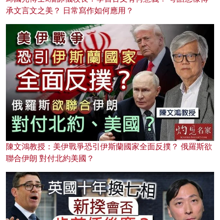
承文言文之美？ 日常寫作如何應用？
陳文鴻教授：美伊戰爭恐引伊斯蘭國家全面反撲？ 俄羅斯欲
聯合伊朗 對付北約美國？