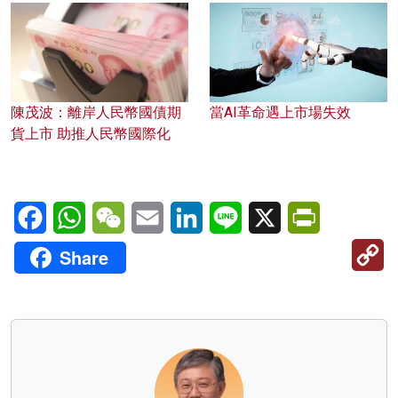
陳茂波：離岸人民幣國債期
當AI革命遇上市場失效
貨上市 助推人民幣國際化
Facebook
WhatsApp
WeChat
Email
LinkedIn
Line
X
PrintFriendl
C
Share
Li