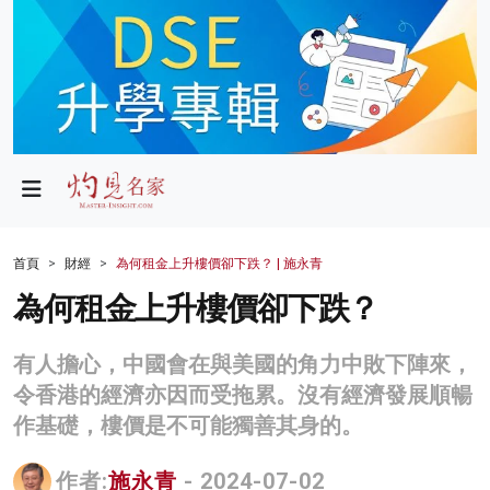
政局
教育
文化
財經
首頁
財經
為何租金上升樓價卻下跌？ | 施永青
生活
為何租金上升樓價卻下跌？
健康
有人擔心，中國會在與美國的角力中敗下陣來，
商業
令香港的經濟亦因而受拖累。沒有經濟發展順暢
作基礎，樓價是不可能獨善其身的。
科技
影片
作者:
施永青
- 2024-07-02