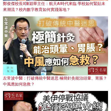
鄭俊傑校長X陳穎華主任：航天AI時代來臨 學校如何緊貼未
來潮流？校內數字教育如何實踐落地？
左常波中醫：打破傳統中醫迷思 極簡針灸能治頭暈、胃脹？
中風應如何急救？