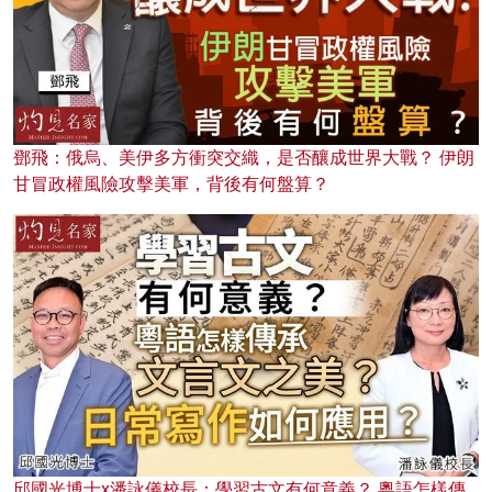
鄧飛：俄烏、美伊多方衝突交織，是否釀成世界大戰？ 伊朗
甘冒政權風險攻擊美軍，背後有何盤算？
邱國光博士x潘詠儀校長：學習古文有何意義？ 粵語怎樣傳