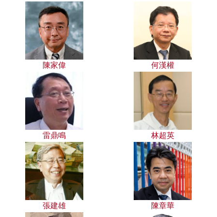
陳家偉
何漢權
雷鼎鳴
林超英
張建雄
陳章華