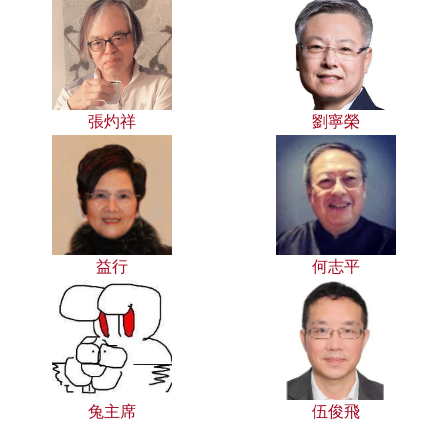
張灼祥
劉寧榮
益行
何志平
兔主席
伍俊飛