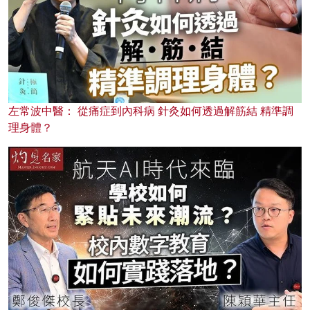
左常波中醫： 從痛症到內科病 針灸如何透過解筋結 精準調
理身體？