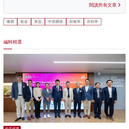
閱讀所有文章
樓價
租金
美息
中美關係
回報率
存利率
編輯精選
灼見經濟