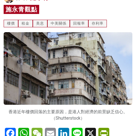
名家榜
施永青觀點
灼見活動
樓價
租金
美息
中美關係
回報率
存利率
關於我們
香港近年樓價回落的主要原因，是港人對經濟的前景缺乏信心。
（Shutterstock）
Facebook
WhatsApp
WeChat
Email
LinkedIn
Line
X
PrintFriendl