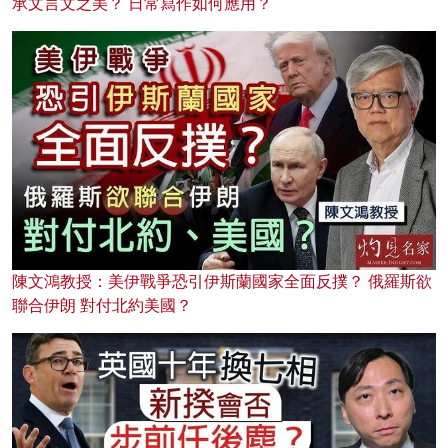
承文言文之美？ 日常寫作如何應用？
陳文鴻教授：美伊戰爭恐引伊斯蘭國家全面反撲？ 俄羅斯欲
聯合伊朗 對付北約美國？