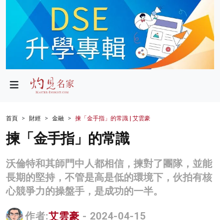
政局
教育
文化
財經
首頁
財經
金融
揀「金手指」的常識 | 艾雲豪
生活
揀「金手指」的常識
健康
沃倫特和其師門中人都相信，揀對了團隊，並能
商業
長期的堅持，不管是高是低的環境下，伙拍有核
心競爭力的操盤手，是成功的一半。
科技
影片
作者:
艾雲豪
- 2024-04-15