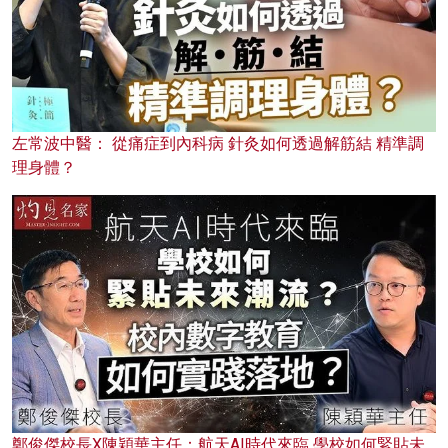
左常波中醫： 從痛症到內科病 針灸如何透過解筋結 精準調
理身體？
鄭俊傑校長X陳穎華主任：航天AI時代來臨 學校如何緊貼未