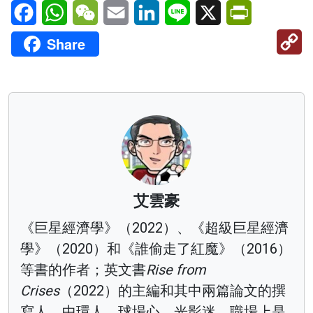
Facebook
WhatsApp
WeChat
Email
LinkedIn
Line
X
PrintFriendl
C
Share
Li
艾雲豪
《巨星經濟學》（2022）、《超級巨星經濟
學》（2020）和《誰偷走了紅魔》（2016）
等書的作者；英文書
Rise from
Crises
（2022）的主編和其中兩篇論文的撰
寫人。中環人、球場心、光影迷。職場上是