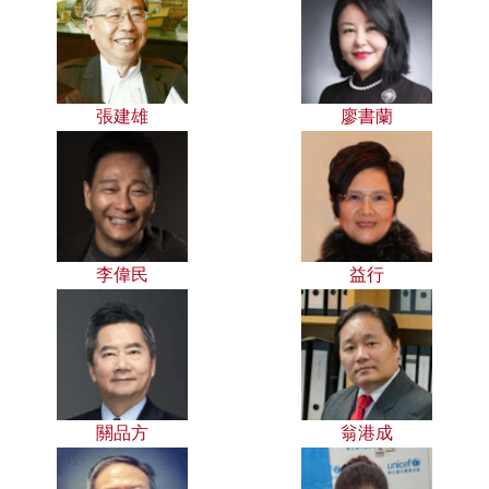
張建雄
廖書蘭
李偉民
益行
關品方
翁港成