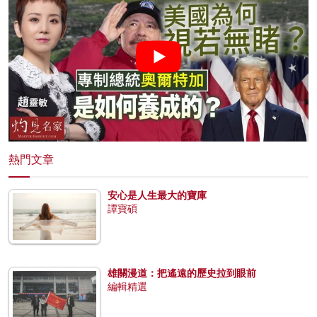
熱門文章
安心是人生最大的寶庫
譚寶碩
雄關漫道：把遙遠的歷史拉到眼前
編輯精選