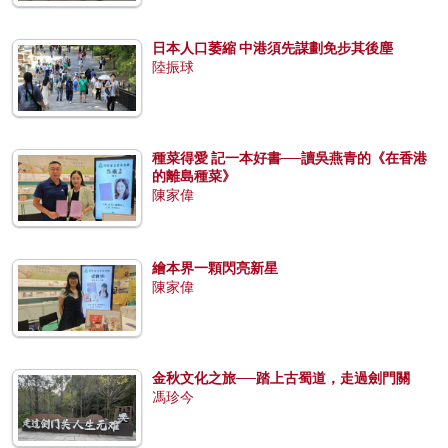
日本人口萎縮 中港須先謀劃免步其後塵
陸振球
種菜得愛 記一本好書──讀吳燕青的《在香港
的離島種菜》
陳家偉
繪本界一顆閃亮新星
陳家偉
金秋文化之旅──踏上古蜀道，走過劍門關
馮珍今