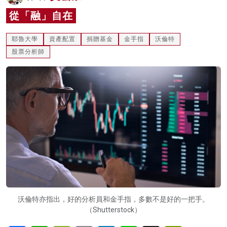
名家榜
從「融」自在
灼見活動
耶魯大學
資產配置
捐贈基金
金手指
沃倫特
股票分析師
關於我們
沃倫特亦指出，好的分析員和金手指，多數不是好的一把手。
（Shutterstock）