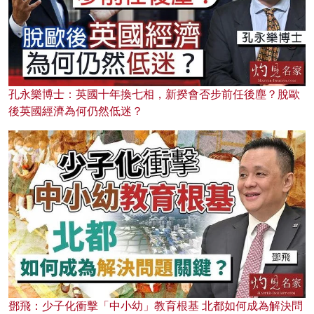
孔永樂博士：英國十年換七相，新揆會否步前任後塵？脫歐
後英國經濟為何仍然低迷？
鄧飛：少子化衝擊「中小幼」教育根基 北都如何成為解決問