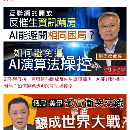
劉寧榮教授：互聯網的開放反催生資訊繭房，AI能避開相同
困局？如何避免遭AI演算法操控？