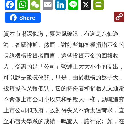
Facebook
WhatsApp
WeChat
Email
LinkedIn
Line
X
PrintFriendl
C
Share
Li
資本市場深似海，要乘風破浪，有道是八仙過
海，各顯神通。然而，對好些如各種捐贈基金的
長線機構投資者而言，這些投資基金的回報收
入，受惠的是「公司」營運上大大小小的支出，
可以說是飯碗攸關，只是，由於機構的盤子大，
投資操作又較低調，它的持份者和捐贈人又通常
不會像上市公司小股東和納稅人一樣，動輒追究
上市公司和政府，故對得失又不會太過苛求，直
至耶魯大學系的成績一鳴驚人，讓行家汗顏，在