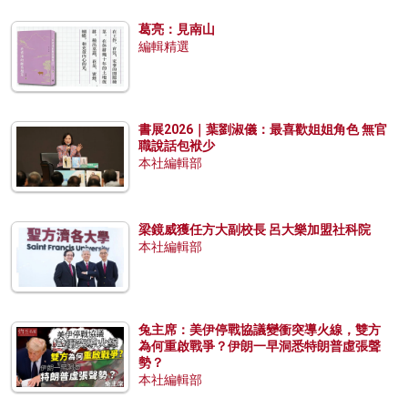
葛亮：見南山
編輯精選
書展2026｜葉劉淑儀：最喜歡姐姐角色 無官
職說話包袱少
本社編輯部
梁鏡威獲任方大副校長 呂大樂加盟社科院
本社編輯部
兔主席：美伊停戰協議變衝突導火線，雙方
為何重啟戰爭？伊朗一早洞悉特朗普虛張聲
勢？
本社編輯部