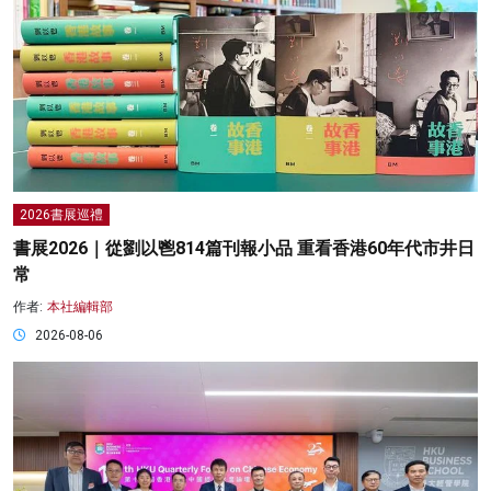
2026書展巡禮
書展2026｜從劉以鬯814篇刊報小品 重看香港60年代市井日
常
作者:
本社編輯部
2026-08-06