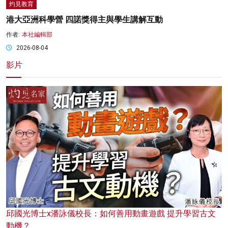
灼見教育
港大亞洲科學營 四諾獎得主與學生講解互動
作者:
本社編輯部
2026-08-04
影片
邱國光博士x潘詠儀校長：如何善用動畫遊戲 提升學習古文
動機？