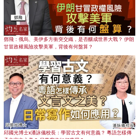
鄧飛：俄烏、美伊多方衝突交織，是否釀成世界大戰？ 伊朗
甘冒政權風險攻擊美軍，背後有何盤算？
邱國光博士x潘詠儀校長：學習古文有何意義？ 粵語怎樣傳