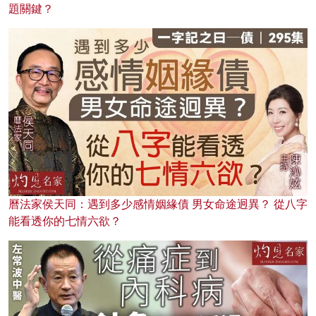
題關鍵？
曆法家侯天同：遇到多少感情姻緣債 男女命途迥異？ 從八字
能看透你的七情六欲？