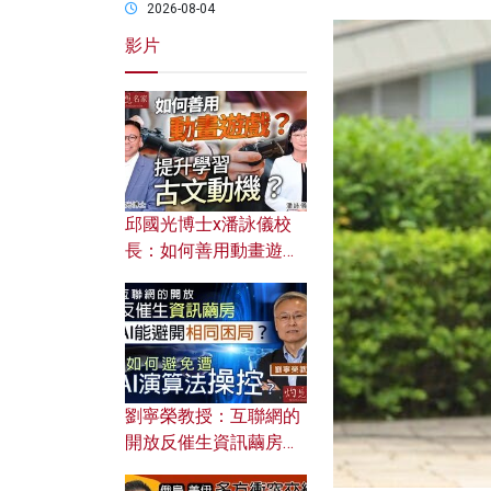
2026-08-04
影片
邱國光博士x潘詠儀校
長：如何善用動畫遊戲
提升學習古文動機？
劉寧榮教授：互聯網的
開放反催生資訊繭房，
AI能避開相同困局？如