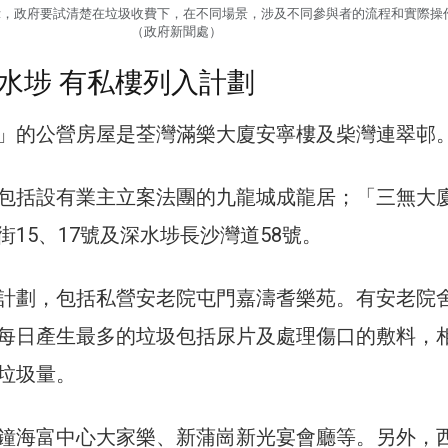
示，政府要試清楚在垃圾收費下，在不同場景，涉及不同參與者的流程和實際操
（政府新聞處）
水埗 有私樓列入計劃
」的公營房屋是荃灣滿樂大廈安寧樓及柴灣連翠邨
包括設有業主立案法團的九龍城成龍居；「三無大
15、17號及深水埗長沙灣道58號。
計劃，包括私營安老院屯門嘉濤耆樂苑。有安老院
每日產生最多的垃圾包括尿片及處理傷口的敷料，
垃圾量。
鐘海富中心大家樂、新蒲崗新光宴會廳等。另外，