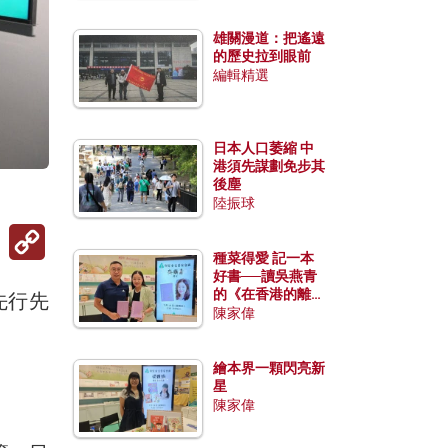
雄關漫道：把遙遠
的歷史拉到眼前
編輯精選
日本人口萎縮 中
港須先謀劃免步其
後塵
）
陸振球
Copy
Link
種菜得愛 記一本
好書──讀吳燕青
的《在香港的離島
先行先
種菜》
陳家偉
繪本界一顆閃亮新
星
陳家偉