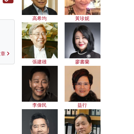
高希均
黃珍妮
文章
張建雄
廖書蘭
李偉民
益行