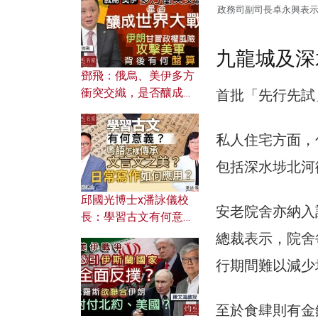
何避免遭AI演算法操
政務司副司長卓永興表
控？
九龍城及深
鄧飛：俄烏、美伊多方
衝突交織，是否釀成世
首批「先行先試
界大戰？ 伊朗甘冒政權
風險攻擊美軍，背後有
私人住宅方面，
何盤算？
包括深水埗北河街
邱國光博士x潘詠儀校
安老院舍亦納入
長：學習古文有何意
義？ 粵語怎樣傳承文言
總裁表示，院舍
文之美？ 日常寫作如何
行期間難以減少
應用？
至於食肆則有金