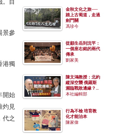
籤。目
金秋文化之旅──
踏上古蜀道，走過
劍門關
馮珍今
場景參
從顧生岳到沈平：
一個座右銘的兩代
傳承
劉家美
香港獨
陳文鴻教授：北約
縱深空襲 俄羅斯
瀕臨戰敗邊緣？中
年開始
國零部件能左右戰
本社編輯部
局走向？
唯灼見
行為不檢 培育教
化才能治本
，代之
陳家偉