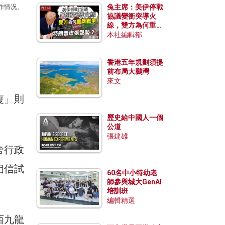
作情况。
兔主席：美伊停戰
協議變衝突導火
線，雙方為何重啟
戰爭？伊朗一早洞
本社編輯部
悉特朗普虛張聲
勢？
香港五年規劃須提
。
前布局大鵬灣
來文
廈」則
歷史給中國人一個
公道
張建雄
舍行政
相信試
60名中小特幼老
師參與城大GenAI
培訓班
編輯精選
西九龍