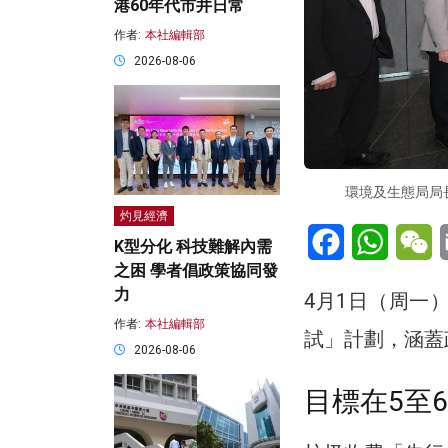
港60年代市井日常
作者:
本社編輯部
2026-08-06
環境及生態局局
灼見經濟
Facebook
WhatsA
W
K型分化 科技難解內需
之困 學者倡政策協同發
力
4月1日（周一
作者:
本社編輯部
試」計劃，涵蓋
2026-08-06
目標在5至