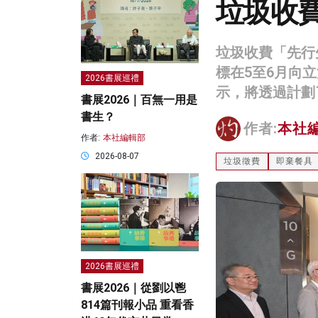
垃圾收費
垃圾收費「先行
標在5至6月向
2026書展巡禮
示，將透過計劃
書展2026｜百無一用是
書生？
作者:
本社
作者:
本社編輯部
2026-08-07
垃圾徵費
即棄餐具
2026書展巡禮
書展2026｜從劉以鬯
814篇刊報小品 重看香