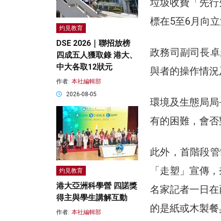
垃圾收費「先行
標在5至6月向
灼見教育
DSE 2026｜聯招放榜
政務司副司長卓
四成五人獲取錄 港大、
中大各取12狀元
與者的操作情況
作者:
本社編輯部
2026-08-05
環境及生態局局
有的困難，會否
此外，首階段管
「走塑」宣傳，
灼見教育
港大亞洲科學營 四諾獎
名家記者一日在
得主與學生講解互動
的是紙或木製餐
作者:
本社編輯部