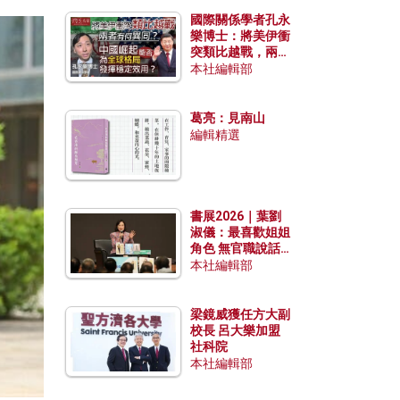
國際關係學者孔永
樂博士：將美伊衝
突類比越戰，兩者
有何異同？中國崛
本社編輯部
起能否為全球格局
發揮穩定效用？
葛亮：見南山
編輯精選
書展2026｜葉劉
淑儀：最喜歡姐姐
角色 無官職說話
包袱少
本社編輯部
梁鏡威獲任方大副
校長 呂大樂加盟
社科院
本社編輯部