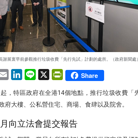
長謝展寰早前參觀推行垃圾收費「先行先試」計劃的處所。（政府新聞處
pp
eChat
Email
LinkedIn
Line
X
PrintFriendly
Share
）起，特區政府在全港14個地點，推行垃圾收費「
政府大樓、公私營住宅、商場、食肆以及院舍。
6月向立法會提交報告