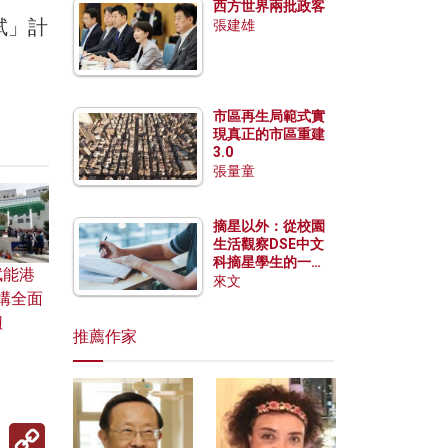
西方世界兩批政客
試」計
張建雄
市區再生局範式實
現真正的市區重建
3.0
張量童
摘星以外：從校園
生活觀察DSE中文
科摘星學生的一點
賦能港
特質
來文
構全面
紐
推薦作家
Copy
Link