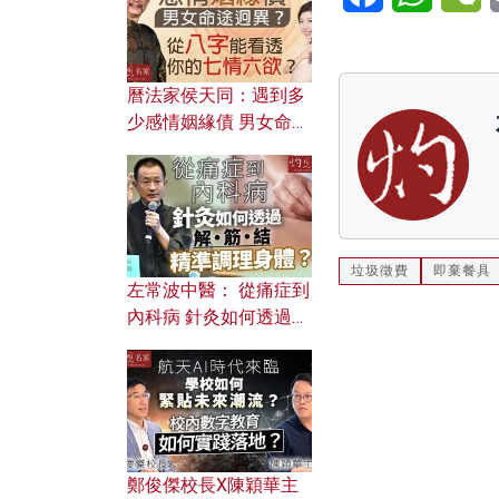
曆法家侯天同：遇到多
少感情姻緣債 男女命途
迥異？ 從八字能看透你
的七情六欲？
垃圾徵費
即棄餐具
左常波中醫： 從痛症到
內科病 針灸如何透過解
筋結 精準調理身體？
鄭俊傑校長X陳穎華主