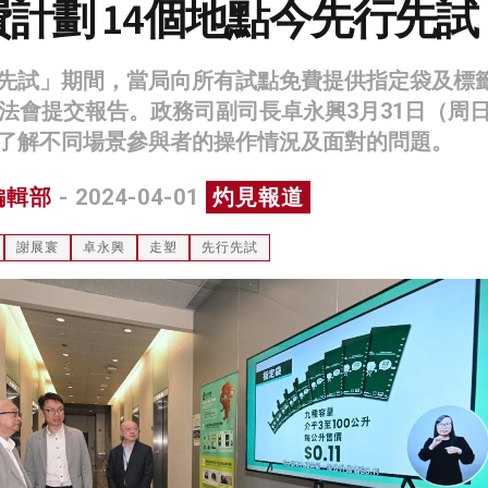
計劃 14個地點今先行先試
先試」期間，當局向所有試點免費提供指定袋及標
立法會提交報告。政務司副司長卓永興3月31日（周
了解不同場景參與者的操作情況及面對的問題。
編輯部
- 2024-04-01
灼見報道
謝展寰
卓永興
走塑
先行先試