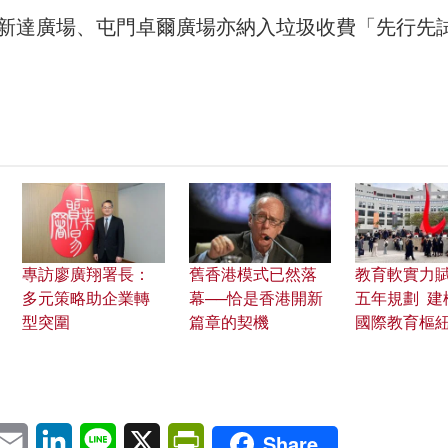
新達廣場、屯門卓爾廣場亦納入垃圾收費「先行先
專訪廖廣翔署長：
舊香港模式已然落
教育軟實力
多元策略助企業轉
幕──恰是香港開新
五年規劃 建
型突圍
篇章的契機
國際教育樞
pp
eChat
Email
LinkedIn
Line
X
PrintFriendly
Share