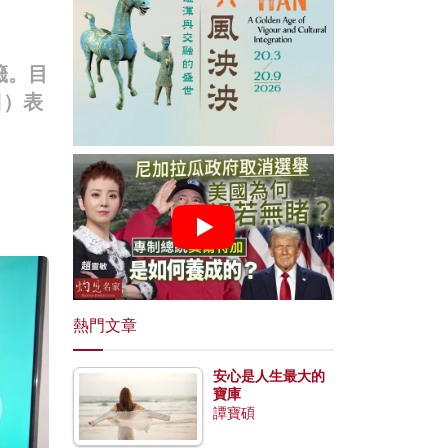
籤。目
日）表
熱門文章
安心是人生最大的
寶庫
譚寶碩