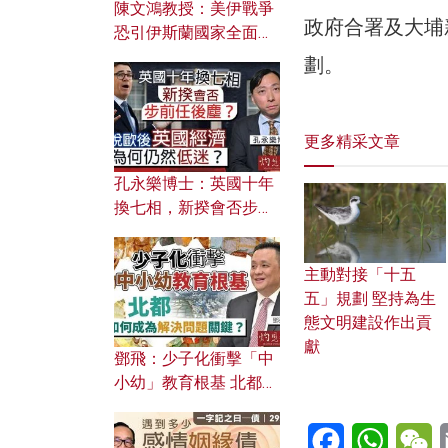
陳文鴻教授：美伊戰爭
政府合署及大埔
恐引伊斯蘭國家全面反
撲？ 俄羅斯欲聯合伊朗
劃。
對付北約美國？
更多精采文章
孔永樂博士：英國十年
換七相，新揆會否步前
任後塵？脫歐後英國經
濟為何仍然低迷？
主動對接「十五
五」規劃 堅持為生
態文明建設作出貢
獻
鄧飛：少子化衝擊「中
小幼」教育根基 北都如
何成為解決問題關鍵？
Facebook
WhatsA
W