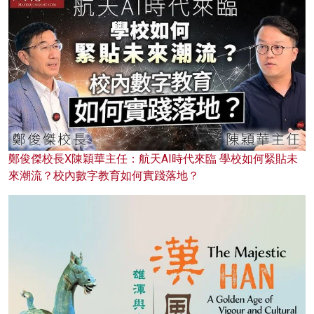
鄭俊傑校長X陳穎華主任：航天AI時代來臨 學校如何緊貼未
來潮流？校內數字教育如何實踐落地？