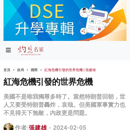
政局
教育
文化
財經
首頁
政局
國際
紅海危機引發的世界危機 | 張建雄
生活
紅海危機引發的世界危機
健康
美國不是唯我獨尊多時了。當然特朗普回朝，世
商業
人又要受特朗普轟炸，哀哉。但美國軍事實力也
不見得天下無敵，內政更是問題。
科技
影片
作者:
張建雄
- 2024-02-05