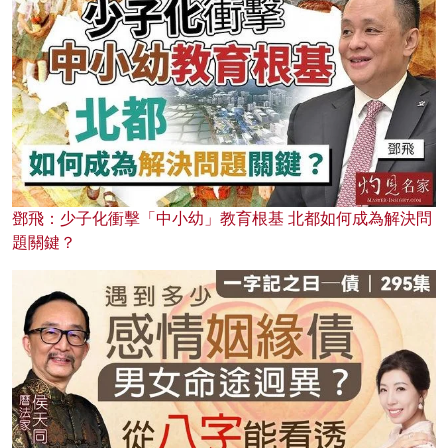
鄧飛：少子化衝擊「中小幼」教育根基 北都如何成為解決問
題關鍵？