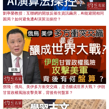
劉寧榮教授：互聯網的開放反催生資訊繭房，AI能避開相同
困局？如何避免遭AI演算法操控？
鄧飛：俄烏、美伊多方衝突交織，是否釀成世界大戰？ 伊朗
甘冒政權風險攻擊美軍，背後有何盤算？