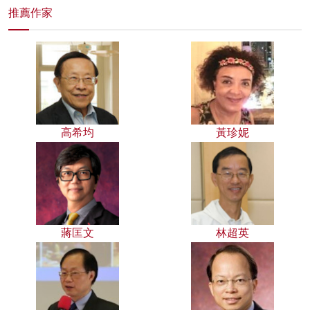
推薦作家
高希均
黃珍妮
蔣匡文
林超英