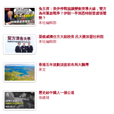
兔主席：美伊停戰協議變衝突導火線，雙方
為何重啟戰爭？伊朗一早洞悉特朗普虛張聲
勢？
本社編輯部
梁鏡威獲任方大副校長 呂大樂加盟社科院
本社編輯部
香港五年規劃須提前布局大鵬灣
來文
歷史給中國人一個公道
張建雄