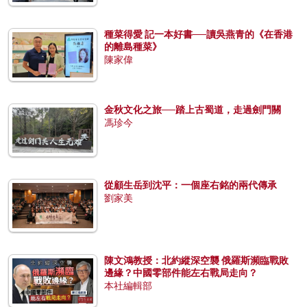
種菜得愛 記一本好書──讀吳燕青的《在香港
的離島種菜》
陳家偉
金秋文化之旅──踏上古蜀道，走過劍門關
馮珍今
從顧生岳到沈平：一個座右銘的兩代傳承
劉家美
陳文鴻教授：北約縱深空襲 俄羅斯瀕臨戰敗
邊緣？中國零部件能左右戰局走向？
本社編輯部