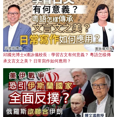
邱國光博士x潘詠儀校長：學習古文有何意義？ 粵語怎樣傳
承文言文之美？ 日常寫作如何應用？