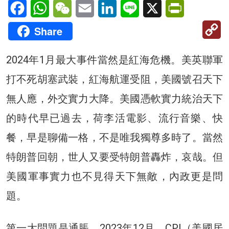
Facebook
WhatsApp
WeChat
Email
LinkedIn
Line
X
PrintFriendl
C
Share
Li
2024年1月最大事件當然是紅海危機。美英聯軍
打不死胡塞武裝，紅海航運受阻，美國號召天下
無人應，外交實力大降。美國憑軟實力統治天下
的時代早已過去，荷李活電影、流行音樂、快
餐，早是聊備一格，不是唯我獨尊多時了。當然
特朗普回朝，世人又要受特朗普轟炸，哀哉。但
美國軍事實力也不見得天下無敵，內政更是問
題。
第一大問題是通脹，2023年12月，CPI（美國居