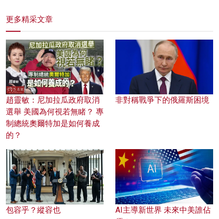
更多精采文章
趙靈敏：尼加拉瓜政府取消
非對稱戰爭下的俄羅斯困境
選舉 美國為何視若無睹？ 專
制總統奧爾特加是如何養成
的？
包容乎？縱容也
AI主導新世界 未來中美誰佔