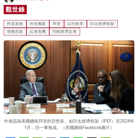
名家榜
觀世錄
灼見活動
灼見原創
灼見獨家
拜登
以巴衝突
印太經濟框架
胡塞武裝
紅海危機
印歐經濟走廊
關於我們
作者認為美國總統拜登的空想多。如印太經濟框架（IPEF）至2024年
1月，仍一事無成。（美國總統Facebook圖片）