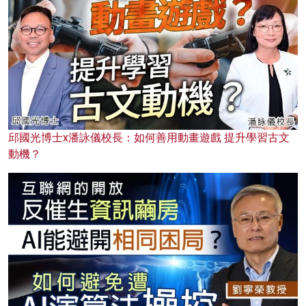
邱國光博士x潘詠儀校長：如何善用動畫遊戲 提升學習古文
動機？