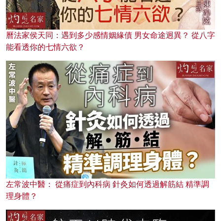
曆法家侯天同：遇到多少感情姻緣債 男女命途迥異？ 從八字
能看透你的七情六欲？
左常波中醫： 從痛症到內科病 針灸如何透過解筋結 精準調
理身體？