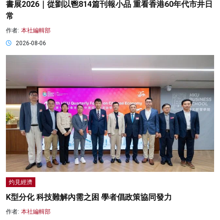
書展2026｜從劉以鬯814篇刊報小品 重看香港60年代市井日
常
作者:
本社編輯部
2026-08-06
灼見經濟
K型分化 科技難解內需之困 學者倡政策協同發力
作者:
本社編輯部