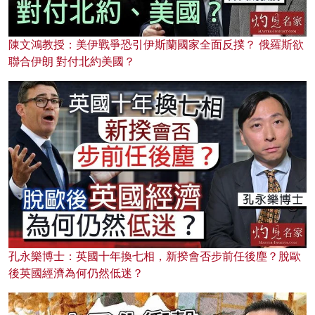
陳文鴻教授：美伊戰爭恐引伊斯蘭國家全面反撲？ 俄羅斯欲
聯合伊朗 對付北約美國？
孔永樂博士：英國十年換七相，新揆會否步前任後塵？脫歐
後英國經濟為何仍然低迷？