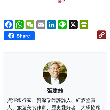
優？
Facebook
WhatsApp
WeChat
Email
LinkedIn
Line
X
PrintFriendl
C
Share
Li
張建雄
資深銀行家、資深政經評論人、紅酒鑒賞
人、旅遊美食作家、歷史愛好者、大學協席