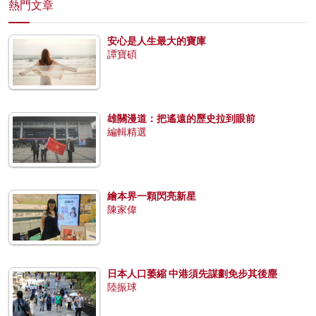
熱門文章
安心是人生最大的寶庫
譚寶碩
雄關漫道：把遙遠的歷史拉到眼前
編輯精選
繪本界一顆閃亮新星
陳家偉
日本人口萎縮 中港須先謀劃免步其後塵
陸振球