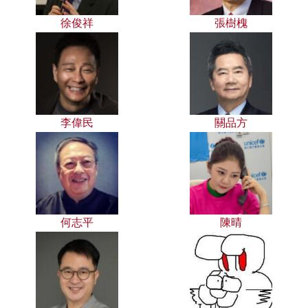
徐俊祥
張樹槐
李偉民
關品方
何志平
陳晴