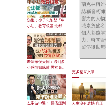
蘭克林柯維公
誌稱譽柯維
響力的人物
鄧飛：少子化衝擊「中
域素負盛名
小幼」教育根基 北都如
何成為解決問題關鍵？
個人都能掌
力、時間管
留傳後世無
曆法家侯天同：遇到多
少感情姻緣債 男女命途
更多精采文章
迥異？ 從八字能看透你
的七情六欲？
左常波中醫： 從痛症到
人生沒有遺憾 真正