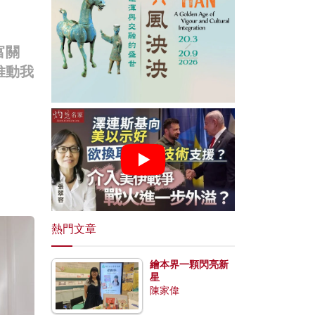
富關
推動我
熱門文章
繪本界一顆閃亮新
星
陳家偉