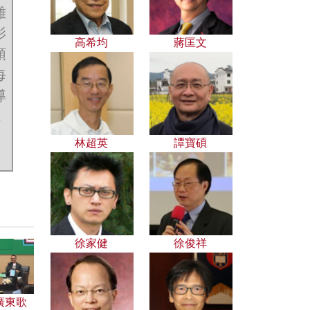
雜
影
高希均
蔣匡文
領
每
導
，
林超英
譚寶碩
徐家健
徐俊祥
廣東歌