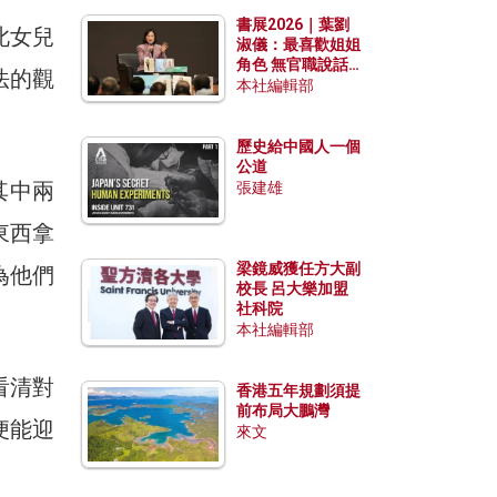
勢？
書展2026｜葉劉
此女兒
淑儀：最喜歡姐姐
角色 無官職說話
法的觀
包袱少
本社編輯部
歷史給中國人一個
公道
其中兩
張建雄
東西拿
梁鏡威獲任方大副
為他們
校長 呂大樂加盟
社科院
本社編輯部
看清對
香港五年規劃須提
前布局大鵬灣
便能迎
來文