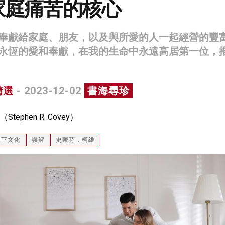
家庭痛苦的核心
奉獻給家庭、朋友，以及與所愛的人一起經營的豐
永恆的愛和奉獻，在我的生命中永遠高居第一位，
精選
- 2023-12-02
書海尋珍
phen R. Covey）
天下文化
誤解
史蒂芬．柯維