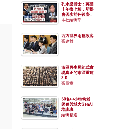
孔永樂博士：英國
十年換七相，新揆
會否步前任後塵？
脫歐後英國經濟為
本社編輯部
何仍然低迷？
西方世界兩批政客
張建雄
市區再生局範式實
現真正的市區重建
3.0
張量童
60名中小特幼老
師參與城大GenAI
培訓班
編輯精選