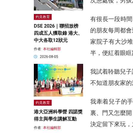
次懲處後，男孩
灼見教育
有很長一段時間
DSE 2026｜聯招放榜
的朋友每周都會
四成五人獲取錄 港大、
中大各取12狀元
家院子有大沙
作者:
本社編輯部
半，便紅着眼眶
2026-08-05
我試着聆聽兒子
不知道朋友家的
我牽着兒子的
灼見教育
港大亞洲科學營 四諾獎
裏、門又怎麼開
得主與學生講解互動
決定留下來玩，
作者:
本社編輯部