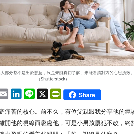
誤大部分都不是出於惡意，只是未能真切了解、未能看清對方的心思所致
（Shutterstock）
pp
eChat
Email
LinkedIn
Line
X
PrintFriendly
Share
庭痛苦的核心。前不久，有位父親跟我分享他的經
離開他的視線而懲處他，可是小男孩屢犯不改，終