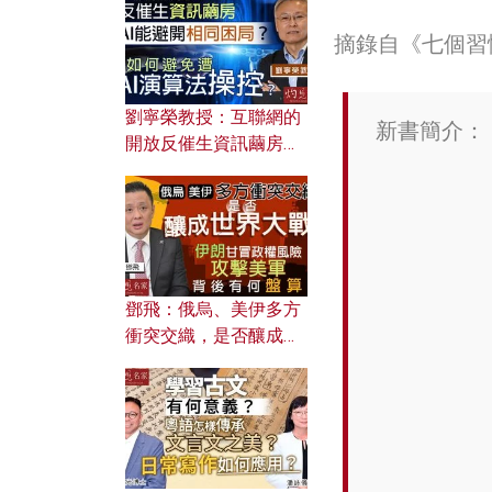
摘錄自《七個習
劉寧榮教授：互聯網的
新書簡介：
開放反催生資訊繭房，
AI能避開相同困局？如
何避免遭AI演算法操
控？
鄧飛：俄烏、美伊多方
衝突交織，是否釀成世
界大戰？ 伊朗甘冒政權
風險攻擊美軍，背後有
何盤算？