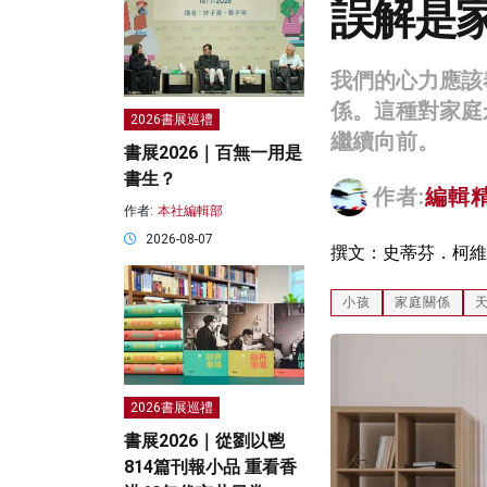
誤解是
我們的心力應該
係。這種對家庭
2026書展巡禮
繼續向前。
書展2026｜百無一用是
書生？
作者:
編輯
作者:
本社編輯部
2026-08-07
撰文：史蒂芬．柯維（Ste
小孩
家庭關係
2026書展巡禮
書展2026｜從劉以鬯
814篇刊報小品 重看香