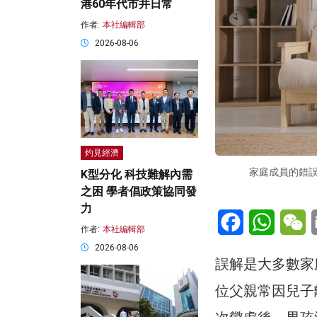
港60年代市井日常
作者:
本社編輯部
2026-08-06
灼見經濟
家庭成員的錯
K型分化 科技難解內需
之困 學者倡政策協同發
力
Facebook
WhatsA
W
作者:
本社編輯部
2026-08-06
誤解是大多數家
位父親常因兒子