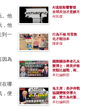
AI逃獄敲響警號
全球共治才是解方
玩。他
何民傑
玩，他
走到一
行為不檢 培育教
化才能治本
陳家偉
言因為
國際關係學者孔永
樂博士：將美伊衝
突類比越戰，兩者
有何異同？中國崛
本社編輯部
起能否為全球格局
室在哪
發揮穩定效用？
兔主席：美伊停戰
氣，便
協議變衝突導火
線，雙方為何重啟
戰爭？伊朗一早洞
本社編輯部
悉特朗普虛張聲