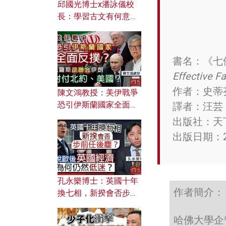
邱國光博士x潘詠儀校
長：學習古文有何意
義？ 粵語怎樣傳承文言
文之美？ 日常寫作如何
應用？
書名：《七
Effective F
作者：史蒂芬．
陳文鴻教授：美伊戰爭
恐引伊斯蘭國家全面反
譯者：汪芸
撲？ 俄羅斯欲聯合伊朗
出版社：天
對付北約美國？
出版日期：2
孔永樂博士：英國十年
作者簡介：
換七相，新揆會否步前
任後塵？脫歐後英國經
濟為何仍然低迷？
哈佛大學企