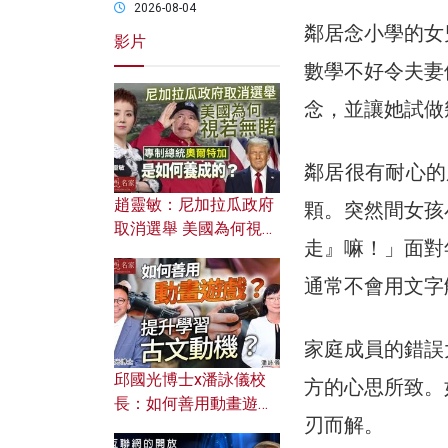
2026-08-04
鄰居念小學的女
影片
數學不好令夫妻
念，並讓她試做
鄰居很有耐心的
趙靈敏：尼加拉瓜政府
顆。突然間女孩
取消選舉 美國為何視若
走』嘛！」面對
無睹？ 專制總統奧爾特
加是如何養成的？
通常不會用文字
家庭成員的錯誤
邱國光博士x潘詠儀校
方的心思所致。
長：如何善用動畫遊戲
刃而解。
提升學習古文動機？