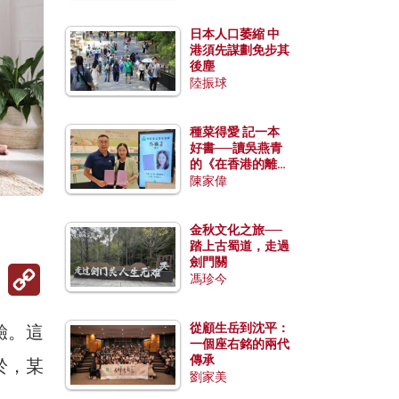
日本人口萎縮 中
港須先謀劃免步其
後塵
陸振球
種菜得愛 記一本
好書──讀吳燕青
的《在香港的離島
種菜》
陳家偉
。
金秋文化之旅──
踏上古蜀道，走過
劍門關
Copy
馮珍今
Link
從顧生岳到沈平：
驗。這
一個座右銘的兩代
傳承
於，某
劉家美