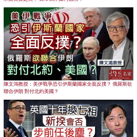
陳文鴻教授：美伊戰爭恐引伊斯蘭國家全面反撲？ 俄羅斯欲
聯合伊朗 對付北約美國？