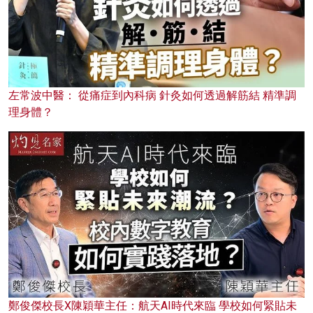
左常波中醫： 從痛症到內科病 針灸如何透過解筋結 精準調
理身體？
鄭俊傑校長X陳穎華主任：航天AI時代來臨 學校如何緊貼未