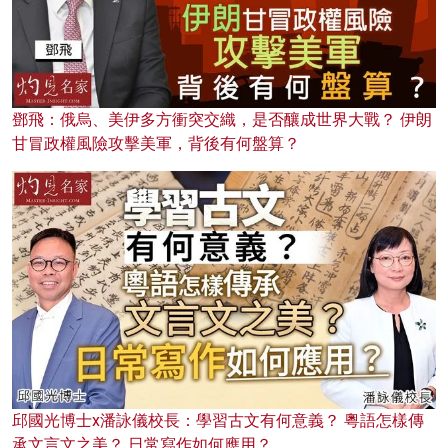
鄧飛：俄烏、美伊多方衝突交織，是否釀成世界大戰？ 伊朗
甘冒政權風險攻擊美軍，背後有何盤算？
邱國光博士x潘詠儀校長：學習古文有何意義？ 粵語怎樣傳
承文言文之美？ 日常寫作如何應用？