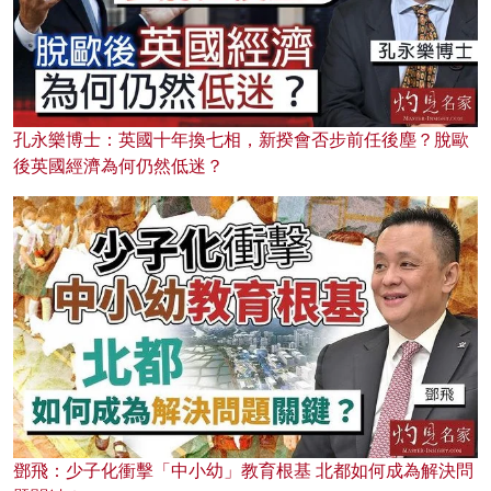
孔永樂博士：英國十年換七相，新揆會否步前任後塵？脫歐
後英國經濟為何仍然低迷？
鄧飛：少子化衝擊「中小幼」教育根基 北都如何成為解決問