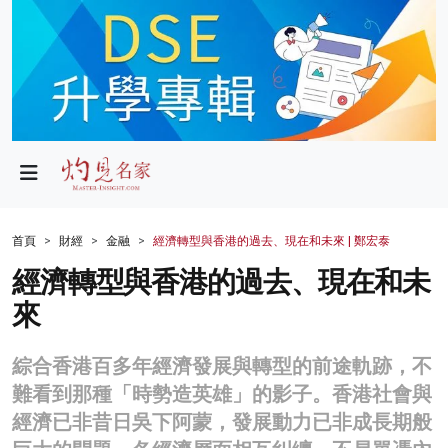
政局
教育
文化
財經
首頁
財經
金融
經濟轉型與香港的過去、現在和未來 | 鄭宏泰
生活
經濟轉型與香港的過去、現在和未
來
健康
商業
綜合香港百多年經濟發展與轉型的前途軌跡，不
難看到那種「時勢造英雄」的影子。香港社會與
科技
經濟已非昔日吳下阿蒙，發展動力已非成長期般
影片