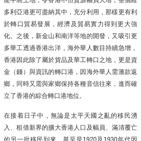
龍半島土地，令香港不但資源幅員大增，整個維
多利亞港更可盡納其中，充分利用，那樣更有利
於轉口貿易發展，經濟及貿易實力得到更大強
化。之後，新金山和南洋等地的開發，又吸引更
多華工透過香港出洋，海外華人數目持續急增，
香港因此除了屬於貨品及華工轉口之地，更是資
金（錢）與資訊的轉口港，因海外華人需滙款返
鄉，同時又需與家鄉保持各種音信往來，進而確
立了香港的綜合轉口港地位。
在接着日子中，無論是太平天國之亂的移民湧
入、租借新界的擴大香港人口及幅員、滿清覆亡
的另一批移民到來，甚至是1920及1930年代因