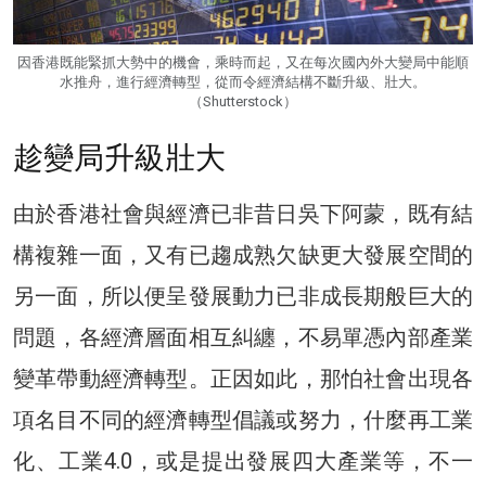
因香港既能緊抓大勢中的機會，乘時而起，又在每次國內外大變局中能順
水推舟，進行經濟轉型，從而令經濟結構不斷升級、壯大。
（Shutterstock）
趁變局升級壯大
由於香港社會與經濟已非昔日吳下阿蒙，既有結
構複雜一面，又有已趨成熟欠缺更大發展空間的
另一面，所以便呈發展動力已非成長期般巨大的
問題，各經濟層面相互糾纏，不易單憑內部產業
變革帶動經濟轉型。正因如此，那怕社會出現各
項名目不同的經濟轉型倡議或努力，什麼再工業
化、工業4.0，或是提出發展四大產業等，不一