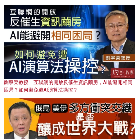
劉寧榮教授：互聯網的開放反催生資訊繭房，AI能避開相同
困局？如何避免遭AI演算法操控？