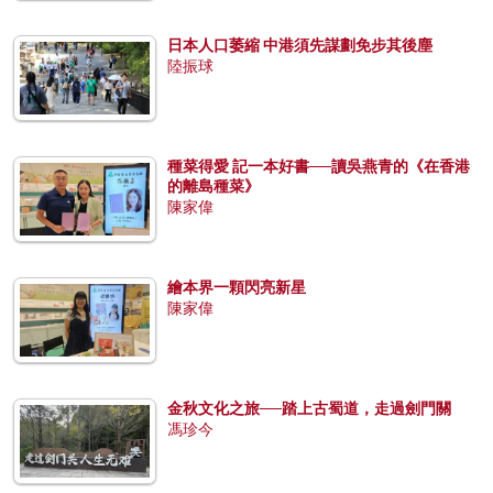
日本人口萎縮 中港須先謀劃免步其後塵
陸振球
種菜得愛 記一本好書──讀吳燕青的《在香港
的離島種菜》
陳家偉
繪本界一顆閃亮新星
陳家偉
金秋文化之旅──踏上古蜀道，走過劍門關
馮珍今