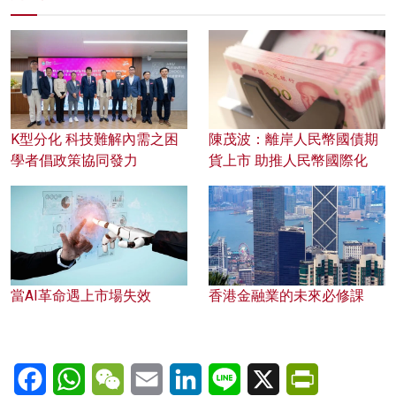
K型分化 科技難解內需之困
陳茂波：離岸人民幣國債期
學者倡政策協同發力
貨上市 助推人民幣國際化
當AI革命遇上市場失效
香港金融業的未來必修課
Facebook
WhatsApp
WeChat
Email
LinkedIn
Line
X
PrintFriendl