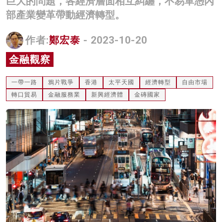
巨大的問題，各經濟層面相互糾纏，不易單憑內
名家榜
部產業變革帶動經濟轉型。
灼見活動
作者:
鄭宏泰
- 2023-10-20
關於我們
金融觀察
一帶一路
鴉片戰爭
香港
太平天國
經濟轉型
自由市場
轉口貿易
金融服務業
新興經濟體
金磚國家