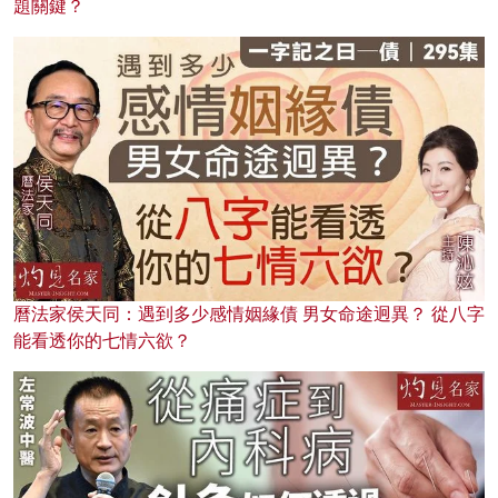
題關鍵？
曆法家侯天同：遇到多少感情姻緣債 男女命途迥異？ 從八字
能看透你的七情六欲？