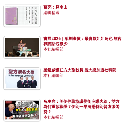
葛亮：見南山
編輯精選
書展2026｜葉劉淑儀：最喜歡姐姐角色 無官
職說話包袱少
本社編輯部
梁鏡威獲任方大副校長 呂大樂加盟社科院
本社編輯部
兔主席：美伊停戰協議變衝突導火線，雙方
為何重啟戰爭？伊朗一早洞悉特朗普虛張聲
勢？
本社編輯部