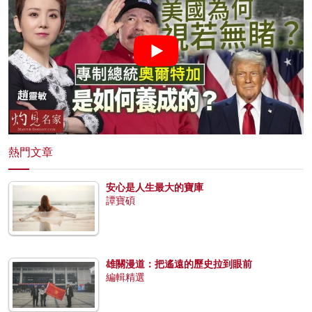
熱門文章
安心是人生最大的寶庫
譚寶碩
雄關漫道：把遙遠的歷史拉到眼前
編輯精選