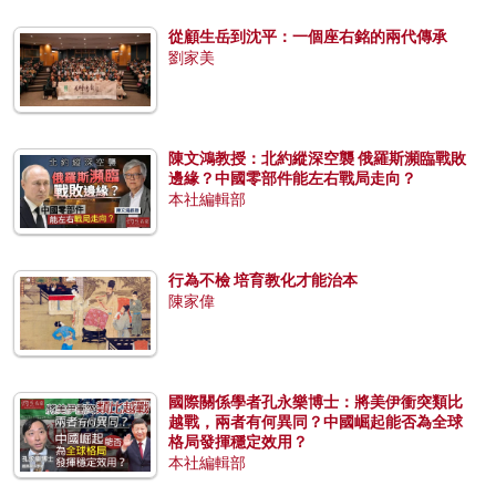
從顧生岳到沈平：一個座右銘的兩代傳承
劉家美
陳文鴻教授：北約縱深空襲 俄羅斯瀕臨戰敗
邊緣？中國零部件能左右戰局走向？
本社編輯部
行為不檢 培育教化才能治本
陳家偉
國際關係學者孔永樂博士：將美伊衝突類比
越戰，兩者有何異同？中國崛起能否為全球
格局發揮穩定效用？
本社編輯部