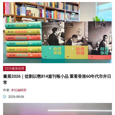
2026書展巡禮
書展2026｜從劉以鬯814篇刊報小品 重看香港60年代市井日
常
作者:
本社編輯部
2026-08-06