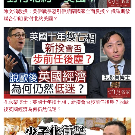
陳文鴻教授：美伊戰爭恐引伊斯蘭國家全面反撲？ 俄羅斯欲
聯合伊朗 對付北約美國？
孔永樂博士：英國十年換七相，新揆會否步前任後塵？脫歐
後英國經濟為何仍然低迷？