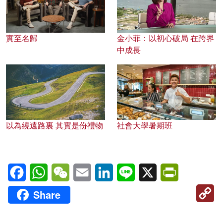
實至名歸
金小菲：以初心破局 在跨界
中成長
以為繞遠路裏 其實是份禮物
社會大學暑期班
Facebook
WhatsApp
WeChat
Email
LinkedIn
Line
X
PrintFriendl
C
Share
Li