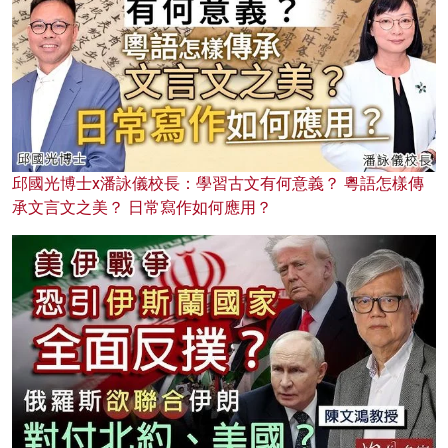
邱國光博士x潘詠儀校長：學習古文有何意義？ 粵語怎樣傳
承文言文之美？ 日常寫作如何應用？