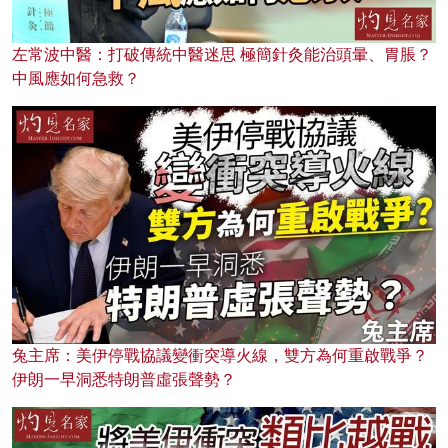
左常波中醫：打破傳統中醫迷思 極簡針灸能治頭暈、胃脹？
中風應如何急救？
兔主席：美伊停戰協議變衝突導火線，雙方為何重啟戰爭？
伊朗一早洞悉特朗普虛張聲勢？