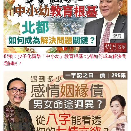
鄧飛：少子化衝擊「中小幼」教育根基 北都如何成為解決問
題關鍵？