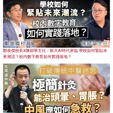
鄭俊傑校長X陳穎華主任：航天AI時代來臨 學校如何緊貼未
來潮流？校內數字教育如何實踐落地？