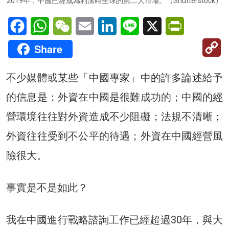
2019年，中國已經成為利潔時全球的第二大市場。（Shutterstock）
Facebook
WhatsApp
WeChat
Email
LinkedIn
Line
X
PrintFriendl
C
Share
Li
不少媒體或某些「中國專家」中的許多論述給予
的信息是：外資在中國是很難成功的；中國的經
營環境往往對外資造成不少阻礙；法規不清晰；
外資往往受到不公平的待遇；外資在中國經營風
險很大。
事實是不是如此？
我在中國進行戰略諮詢工作已經超過30年，與大