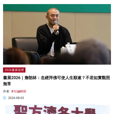
2026書展巡禮
書展2026｜詹朗林：念經拜佛可使人生順遂？不若如實觀照
無常
作者:
本社編輯部
2026-08-03