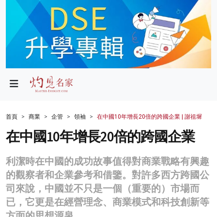
政局
教育
文化
財經
首頁
商業
企管
領袖
在中國10年增長20倍的跨國企業 | 謝祖墀
生活
在中國10年增長20倍的跨國企業
健康
利潔時在中國的成功故事值得對商業戰略有興趣
商業
的觀察者和企業參考和借鑒。對許多西方跨國公
司來說，中國並不只是一個（重要的）市場而
科技
已，它更是在經營理念、商業模式和科技創新等
影片
方面的思想源泉。