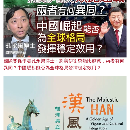
國際關係學者孔永樂博士：將美伊衝突類比越戰，兩者有何
異同？中國崛起能否為全球格局發揮穩定效用？