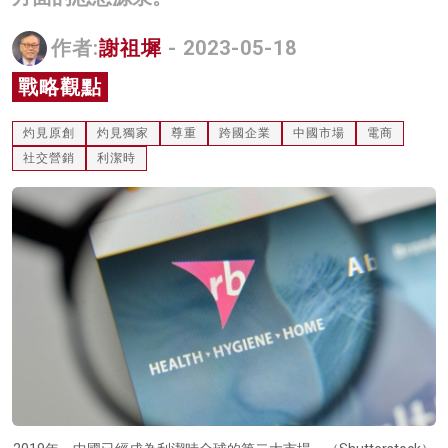
名家榜
作者:
謝祖墀
- 2023-05-18
灼見活動
戰略觀點
關於我們
灼見原創
灼見獨家
尊重
跨國企業
中國市場
電商
社交營銷
利潔時