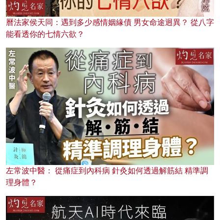
曆法家侯天同：遇到多少感情姻緣債 男女命途迥異？ 從八字
能看透你的七情六欲？
左常波中醫： 從痛症到內科病 針灸如何透過解筋結 精準調
理身體？