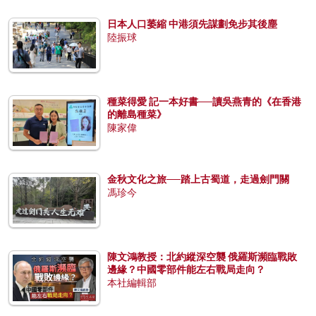
日本人口萎縮 中港須先謀劃免步其後塵
陸振球
種菜得愛 記一本好書──讀吳燕青的《在香港
的離島種菜》
陳家偉
金秋文化之旅──踏上古蜀道，走過劍門關
馮珍今
陳文鴻教授：北約縱深空襲 俄羅斯瀕臨戰敗
邊緣？中國零部件能左右戰局走向？
本社編輯部