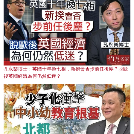
孔永樂博士：英國十年換七相，新揆會否步前任後塵？脫歐
後英國經濟為何仍然低迷？