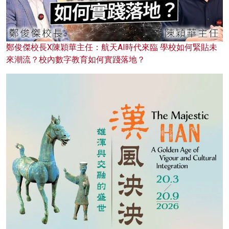
鄭俊傑校長X陳穎華主任：航天AI時代來臨 學校如何緊貼未
來潮流？校內數字教育如何實踐落地？