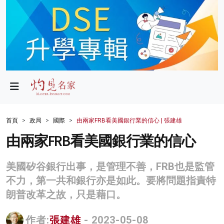
政局
教育
文化
財經
首頁
政局
國際
由兩家FRB看美國銀行業的信心 | 張建雄
生活
由兩家FRB看美國銀行業的信心
健康
美國矽谷銀行出事，是管理不善，FRB也是監管
商業
不力，第一共和銀行亦是如此。要將問題指責特
朗普改革之故，只是藉口。
科技
影片
作者:
張建雄
- 2023-05-08