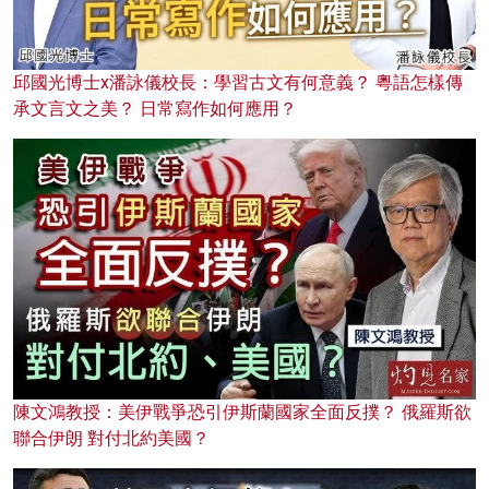
邱國光博士x潘詠儀校長：學習古文有何意義？ 粵語怎樣傳
承文言文之美？ 日常寫作如何應用？
陳文鴻教授：美伊戰爭恐引伊斯蘭國家全面反撲？ 俄羅斯欲
聯合伊朗 對付北約美國？