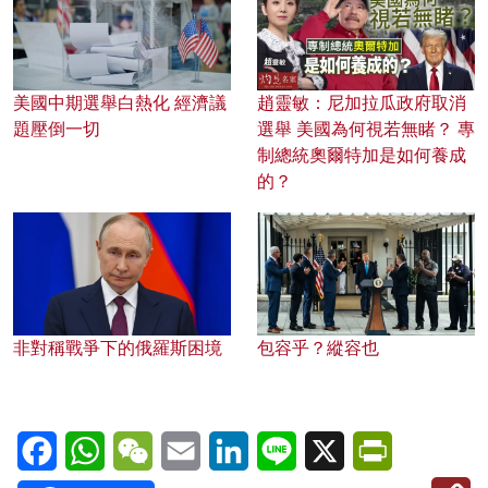
美國中期選舉白熱化 經濟議
趙靈敏：尼加拉瓜政府取消
題壓倒一切
選舉 美國為何視若無睹？ 專
制總統奧爾特加是如何養成
的？
非對稱戰爭下的俄羅斯困境
包容乎？縱容也
Facebook
WhatsApp
WeChat
Email
LinkedIn
Line
X
PrintFriendl
C