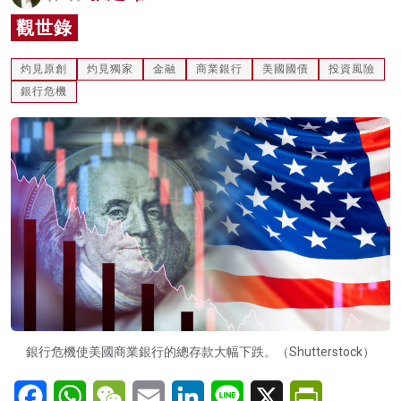
名家榜
觀世錄
灼見活動
灼見原創
灼見獨家
金融
商業銀行
美國國債
投資風險
銀行危機
關於我們
銀行危機使美國商業銀行的總存款大幅下跌。（Shutterstock）
Facebook
WhatsApp
WeChat
Email
LinkedIn
Line
X
PrintFriendl