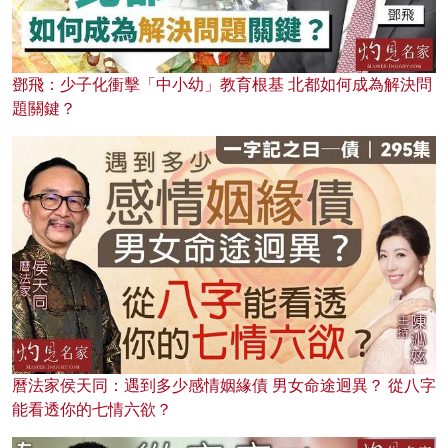
鄧飛：少子化衝擊「中小幼」教育根基 北都如何成為解決問
題關鍵？
曆法家侯天同：遇到多少感情姻緣債 男女命途迥異？ 從八字
能看透你的七情六欲？