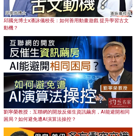
邱國光博士x潘詠儀校長：如何善用動畫遊戲 提升學習古文
動機？
劉寧榮教授：互聯網的開放反催生資訊繭房，AI能避開相同
困局？如何避免遭AI演算法操控？