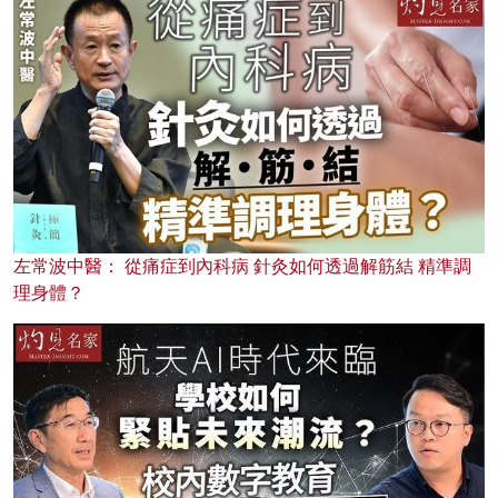
左常波中醫： 從痛症到內科病 針灸如何透過解筋結 精準調
理身體？