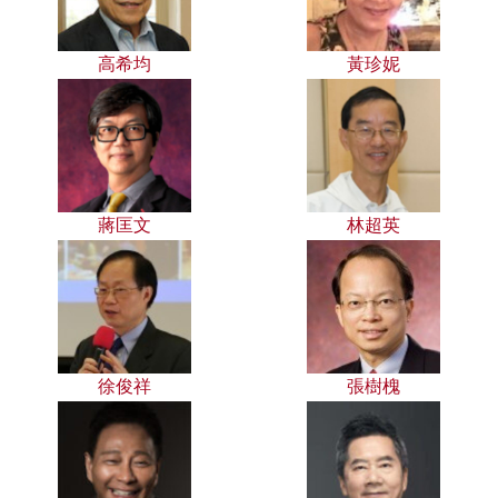
高希均
黃珍妮
蔣匡文
林超英
徐俊祥
張樹槐