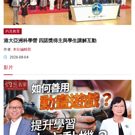
灼見教育
港大亞洲科學營 四諾獎得主與學生講解互動
作者:
本社編輯部
2026-08-04
影片