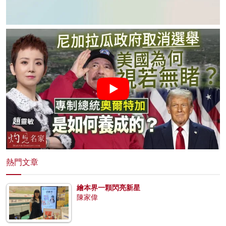
熱門文章
繪本界一顆閃亮新星
陳家偉