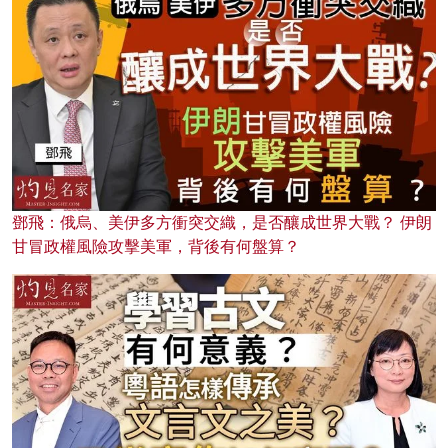
鄧飛：俄烏、美伊多方衝突交織，是否釀成世界大戰？ 伊朗
甘冒政權風險攻擊美軍，背後有何盤算？