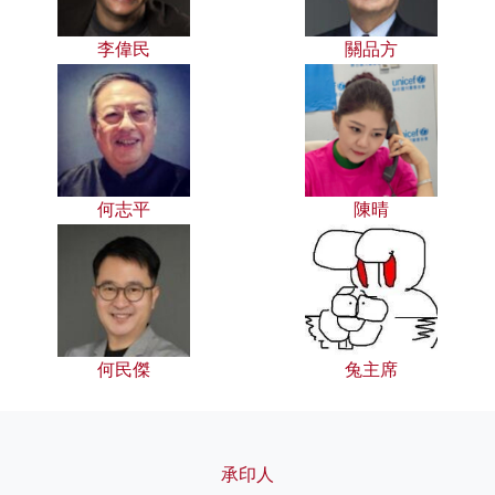
李偉民
關品方
何志平
陳晴
何民傑
兔主席
承印人