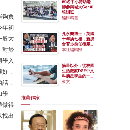
60名中小特幼老
師參與城大GenAI
培訓班
能夠負
編輯精選
今年初
孔永樂博士：英國
一般大
十年換七相，新揆
會否步前任後塵？
。對於
脫歐後英國經濟為
本社編輯部
何仍然低迷？
同學入
摘星以外：從校園
很好，
生活觀察DSE中文
科摘星學生的一點
特質
的話，
來文
加學
推薦作家
通做得
以找出