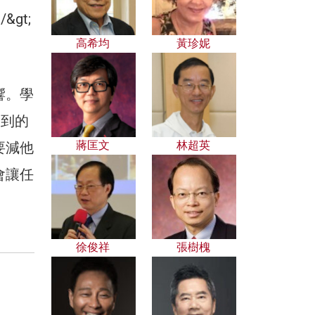
高希均
黃珍妮
響。學
不到的
蔣匡文
林超英
要減他
會讓任
徐俊祥
張樹槐