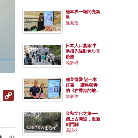
繪本界一顆閃亮新
星
陳家偉
日本人口萎縮 中
港須先謀劃免步其
後塵
陸振球
種菜得愛 記一本
好書──讀吳燕青
的《在香港的離島
Copy
種菜》
陳家偉
Link
金秋文化之旅──
踏上古蜀道，走過
劍門關
馮珍今