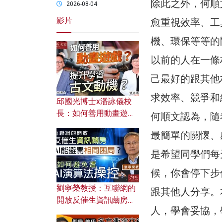
除此之外，何順
2026-08-04
影片
愈重視效率、工
機、環保等等的
以前的人在一條
己最好的跟其他
求效率、競爭和
邱國光博士x潘詠儀校
長：如何善用動畫遊戲
何順文認為，隨
提升學習古文動機？
最簡單的關懷、
是希望同學們每
候，你會停下步
劉寧榮教授：互聯網的
跟其他人分享。
開放反催生資訊繭房，
人，學會妥協，
AI能避開相同困局？如