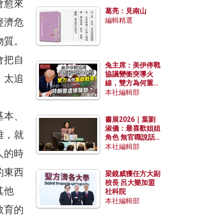
發揮穩定效用？
會愈來
葛亮：見南山
經濟危
編輯精選
物質。
會把自
兔主席：美伊停戰
協議變衝突導火
，太追
線，雙方為何重啟
戰爭？伊朗一早洞
本社編輯部
悉特朗普虛張聲
勢？
基本、
書展2026｜葉劉
淑儀：最喜歡姐姐
雅，就
角色 無官職說話
包袱少
本社編輯部
人的時
的東西
梁鏡威獲任方大副
校長 呂大樂加盟
其他
社科院
本社編輯部
教育的