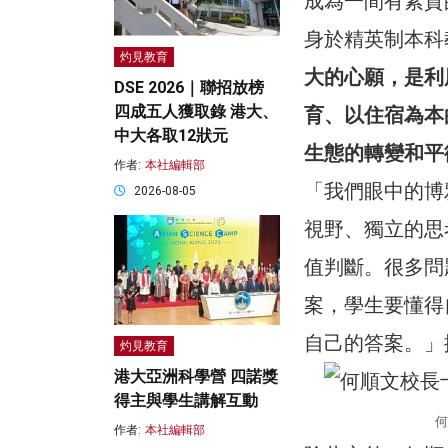
成為一間有素質
身於精英制本科
灼見教育
大的心願，是利
DSE 2026｜聯招放榜
四成五人獲取錄 港大、
育、以住宿為本
中大各取12狀元
生態的轉變和平
作者:
本社編輯部
「我們眼中的博
2026-08-05
視野、獨立的思
值判斷。很多問
案，學生要懂得
自己的答案。」
灼見教育
港大亞洲科學營 四諾獎
得主與學生講解互動
何
作者:
本社編輯部