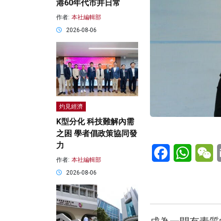
港60年代市井日常
作者:
本社編輯部
2026-08-06
灼見經濟
K型分化 科技難解內需
之困 學者倡政策協同發
力
Facebook
WhatsA
W
作者:
本社編輯部
2026-08-06