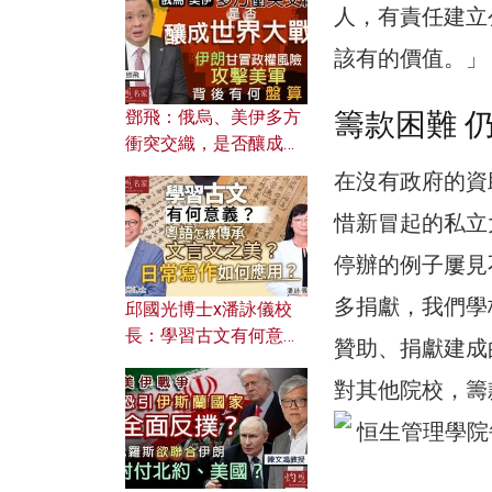
何避免遭AI演算法操
人，有責任建立
控？
該有的價值。」
鄧飛：俄烏、美伊多方
籌款困難 
衝突交織，是否釀成世
界大戰？ 伊朗甘冒政權
在沒有政府的資
風險攻擊美軍，背後有
惜新冒起的私立
何盤算？
停辦的例子屢見
多捐獻，我們學
邱國光博士x潘詠儀校
長：學習古文有何意
贊助、捐獻建成
義？ 粵語怎樣傳承文言
對其他院校，籌
文之美？ 日常寫作如何
應用？