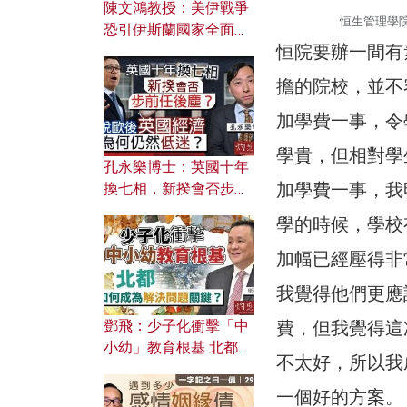
陳文鴻教授：美伊戰爭
恒生管理學院
恐引伊斯蘭國家全面反
恒院要辦一間有
撲？ 俄羅斯欲聯合伊朗
對付北約美國？
擔的院校，並不
加學費一事，令
學貴，但相對學
孔永樂博士：英國十年
加學費一事，我
換七相，新揆會否步前
任後塵？脫歐後英國經
學的時候，學校
濟為何仍然低迷？
加幅已經壓得非
我覺得他們更應
鄧飛：少子化衝擊「中
費，但我覺得這
小幼」教育根基 北都如
不太好，所以我
何成為解決問題關鍵？
一個好的方案。