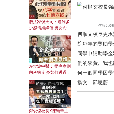
曆法家侯天同：遇到多
何順文校長
少感情姻緣債 男女命途
何順文校長更承
迥異？ 從八字能看透你
的七情六欲？
院每年的獎助學
同學申請助學金
們的學費。我也
左常波中醫： 從痛症到
何一個同學因學
內科病 針灸如何透過解
筋結 精準調理身體？
撰文：郭思蔚
鄭俊傑校長X陳穎華主