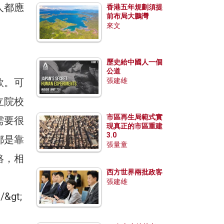
人都應
香港五年規劃須提
前布局大鵬灣
來文
歷史給中國人一個
公道
款。可
張建雄
立院校
市區再生局範式實
需要很
現真正的市區重建
3.0
都是靠
張量童
絡，相
西方世界兩批政客
張建雄