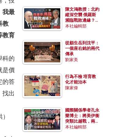
港，投
陳文鴻教授：北約
，
我最
縱深空襲 俄羅斯
瀕臨戰敗邊緣？中
科教
國零部件能左右戰
本社編輯部
局走向？
等教育
從顧生岳到沈平：
一個座右銘的兩代
傳承
學科的
劉家美
就是價
行為不檢 培育教
定的答
化才能治本
陳家偉
，找出
國際關係學者孔永
樂博士：將美伊衝
突類比越戰，兩者
有何異同？中國崛
本社編輯部
起能否為全球格局