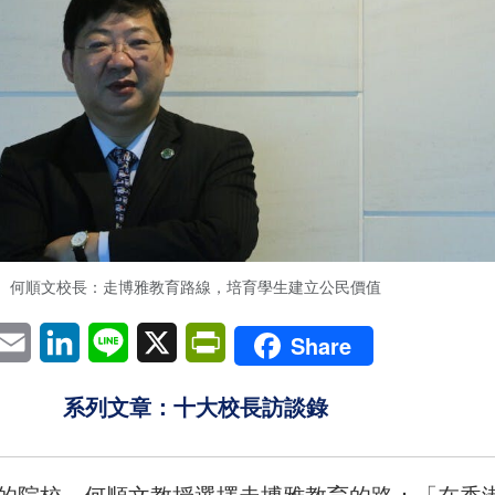
何順文校長：走博雅教育路線，培育學生建立公民價值
pp
eChat
Email
LinkedIn
Line
X
PrintFriendly
Share
系列文章：十大校長訪談錄