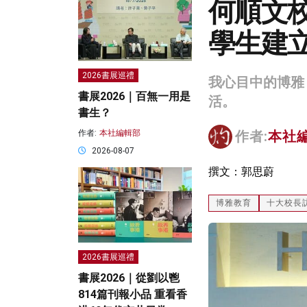
何順文
學生建
2026書展巡禮
我心目中的博雅
書展2026｜百無一用是
活。
書生？
作者:
本社編輯部
作者:
本社
2026-08-07
撰文：郭思蔚
博雅教育
十大校長
2026書展巡禮
書展2026｜從劉以鬯
814篇刊報小品 重看香