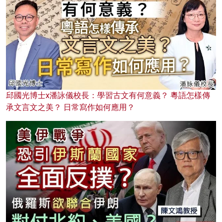
邱國光博士x潘詠儀校長：學習古文有何意義？ 粵語怎樣傳
承文言文之美？ 日常寫作如何應用？