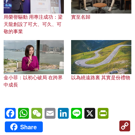
用榮譽驅動 用專注成功：梁
實至名歸
天龍創設了可大、可久、可
敬的事業
金小菲：以初心破局 在跨界
以為繞遠路裏 其實是份禮物
中成長
Facebook
WhatsApp
WeChat
Email
LinkedIn
Line
X
PrintFriendl
C
Share
Li