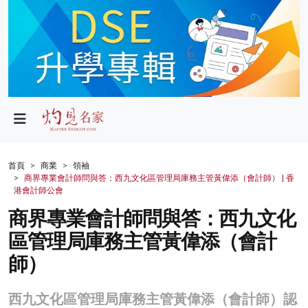
政局
教育
文化
財經
首頁
商業
領袖
商界專業會計師問與答：西九文化區管理局庫務主管黃偉添（會計師） | 香
生活
港會計師公會
商界專業會計師問與答：西九文化
健康
區管理局庫務主管黃偉添（會計
商業
師）
科技
西九文化區管理局庫務主管黃偉添（會計師）認
影片