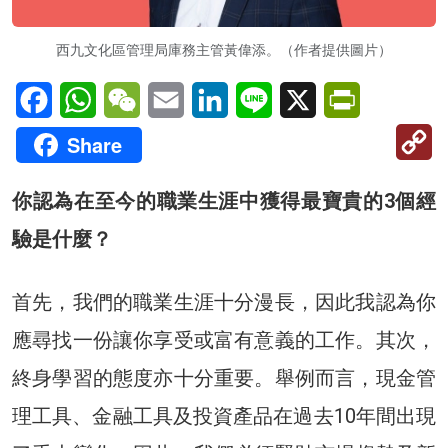
西九文化區管理局庫務主管黃偉添。（作者提供圖片）
Facebook
WhatsApp
WeChat
Email
LinkedIn
Line
X
PrintFriendl
C
Share
Li
你認為在至今的職業生涯中獲得最寶貴的3個經
驗是什麼？
首先，我們的職業生涯十分漫長，因此我認為你
應尋找一份讓你享受或富有意義的工作。其次，
終身學習的態度亦十分重要。舉例而言，現金管
理工具、金融工具及投資產品在過去10年間出現