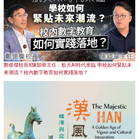
鄭俊傑校長X陳穎華主任：航天AI時代來臨 學校如何緊貼未
來潮流？校內數字教育如何實踐落地？