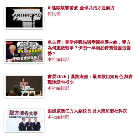
AI逃獄敲響警號 全球共治才是解方
何民傑
兔主席：美伊停戰協議變衝突導火線，雙方
為何重啟戰爭？伊朗一早洞悉特朗普虛張聲
勢？
本社編輯部
書展2026｜葉劉淑儀：最喜歡姐姐角色 無官
職說話包袱少
本社編輯部
梁鏡威獲任方大副校長 呂大樂加盟社科院
本社編輯部