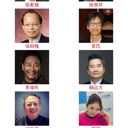
徐家健
徐俊祥
張樹槐
黃氏
李偉民
關品方