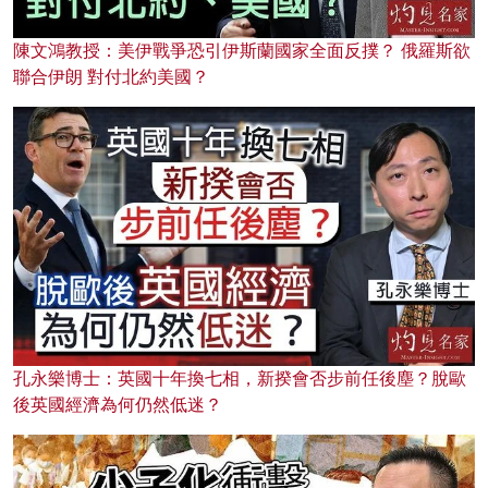
陳文鴻教授：美伊戰爭恐引伊斯蘭國家全面反撲？ 俄羅斯欲
聯合伊朗 對付北約美國？
孔永樂博士：英國十年換七相，新揆會否步前任後塵？脫歐
後英國經濟為何仍然低迷？