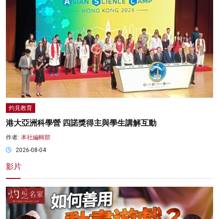
灼見教育
港大亞洲科學營 四諾獎得主與學生講解互動
作者:
本社編輯部
2026-08-04
影片