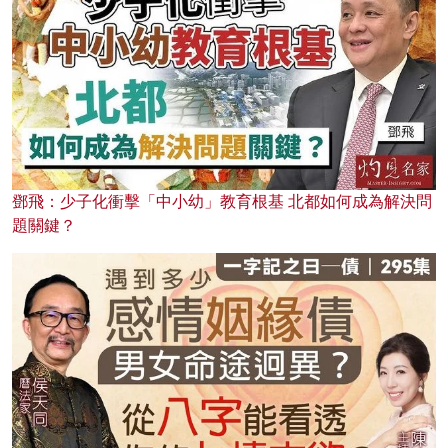
鄧飛：少子化衝擊「中小幼」教育根基 北都如何成為解決問
題關鍵？