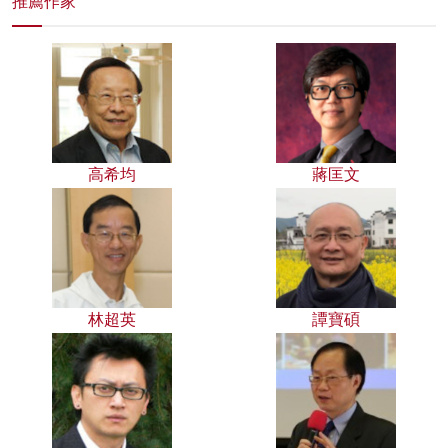
推薦作家
高希均
蔣匡文
林超英
譚寶碩