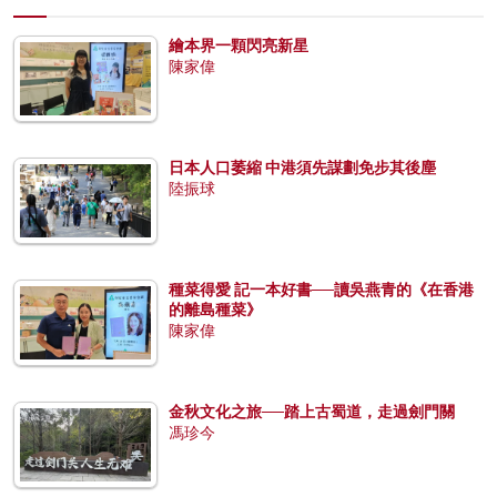
繪本界一顆閃亮新星
陳家偉
日本人口萎縮 中港須先謀劃免步其後塵
陸振球
種菜得愛 記一本好書──讀吳燕青的《在香港
的離島種菜》
陳家偉
金秋文化之旅──踏上古蜀道，走過劍門關
馮珍今