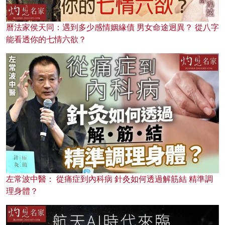
曆法家侯天同：遇到多少感情姻緣債 男女命途迥異？ 從八字
能看透你的七情六欲？
左常波中醫： 從痛症到內科病 針灸如何透過解筋結 精準調
理身體？