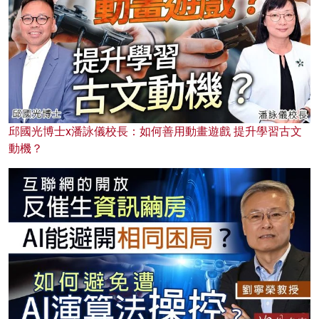
邱國光博士x潘詠儀校長：如何善用動畫遊戲 提升學習古文
動機？