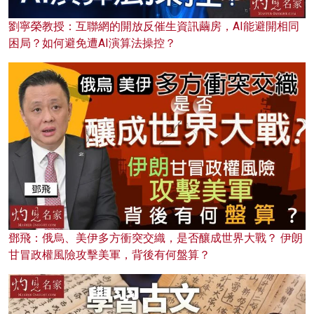
劉寧榮教授：互聯網的開放反催生資訊繭房，AI能避開相同
困局？如何避免遭AI演算法操控？
鄧飛：俄烏、美伊多方衝突交織，是否釀成世界大戰？ 伊朗
甘冒政權風險攻擊美軍，背後有何盤算？