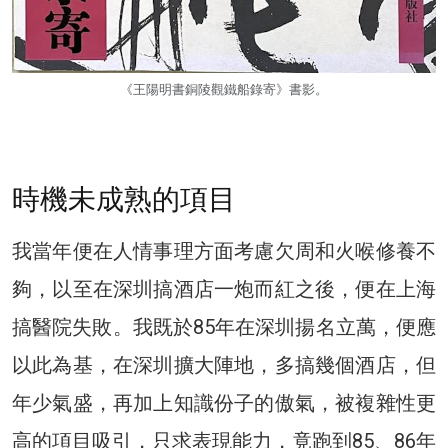
《王陽明書銅陵觀鐵船錄寄》書影。
時機未成熟的項目
我當年便在人情事理方面考慮欠周和火喉修養不
夠，以至在深圳搞酒店一炮而紅之後，便在上海
搞醫院失敗。我既於85年在深圳揚名立萬，便應
以此為基，在深圳擴大陣地，多搞幾個酒店，但
年少氣盛，再加上知識份子的傲氣，被複雜性更
高的項目吸引，只求表現能力，竟跑到85、86年