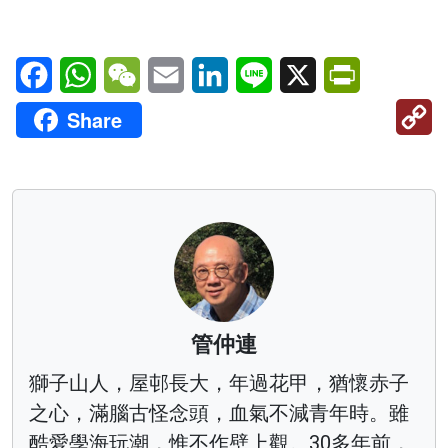
Facebook
WhatsApp
WeChat
Email
LinkedIn
Line
X
PrintFriendl
C
Share
Li
管仲連
獅子山人，屋邨長大，年過花甲，猶懷赤子
之心，滿腦古怪念頭，血氣不減青年時。雖
酷愛學海玩潮，惟不作壁上觀。30多年前，