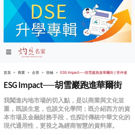
政局
教育
文化
財經
首頁
商業
企管
領袖
ESG Impact──胡雪巖跑進華爾街 | 管仲連
生活
ESG Impact──胡雪巖跑進華爾街
健康
我闖進內地市場的切入點，是以商業與文化並
商業
重，既談生意，也談文化學問；既介紹西方的資
本市場及金融財務手段，也探討傳統中華文化的
科技
現代通用性，更視之為經商智慧的資料庫。
影片