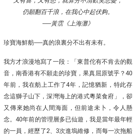
又有喜，又有愁，就算分不清歡笑悲憂，
仍願翻百千浪，在我心中起伏夠。
──黃霑《上海灘》
珍寶海鮮舫──真的浪裏分不出有未有。
我方才浪漫地寫了一段：「東普佗有不肯去的觀
音，南香港有不願走的珍寶，果真屈原號乎？40
年前，我在舫上工作了4年，記憶猶新，特此存
念這獅子山下，深灣海上的港式粵菜食府」，卻
又傳來她尚在人間海面，但前途未卜，令人懸
念。40年前的管理層多已仙遊，我是當年最年輕
的一員，經歷了2、3次進塢維修，而每一次拖船