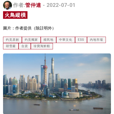
作者:
管仲連
- 2022-07-01
名家榜
火鳥縱橫
灼見活動
關於我們
圖片：作者提供（除註明外）
灼見原創
灼見獨家
殖民地
中華文化
ESG
內地市場
胡雪巖
合資
珍寶海鮮舫