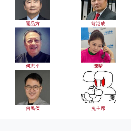
關品方
翁港成
何志平
陳晴
何民傑
兔主席