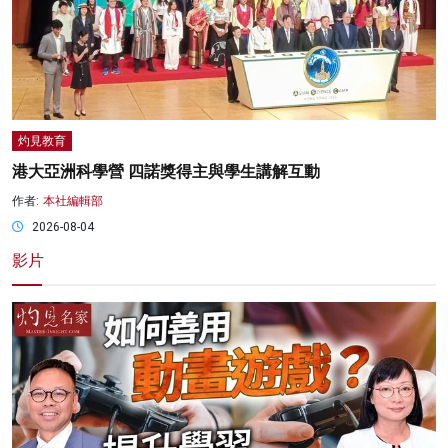
灼見教育
港大亞洲科學營 四諾獎得主與學生講解互動
作者:
本社編輯部
2026-08-04
影片