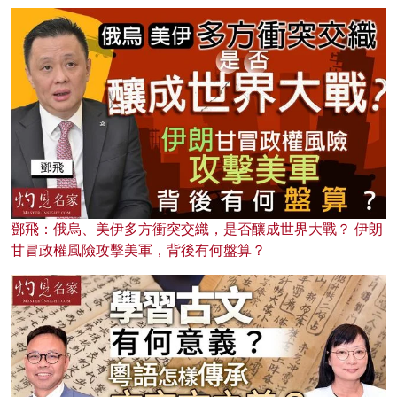
鄧飛：俄烏、美伊多方衝突交織，是否釀成世界大戰？ 伊朗
甘冒政權風險攻擊美軍，背後有何盤算？