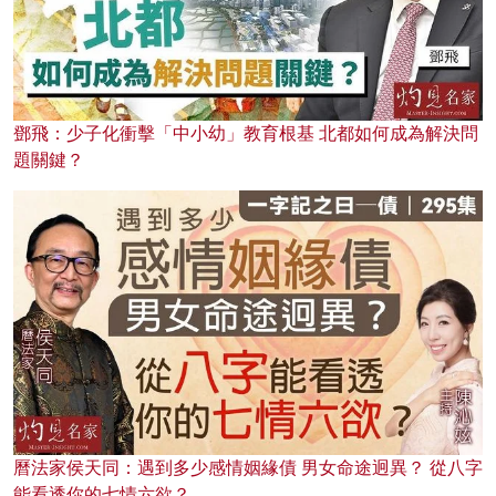
鄧飛：少子化衝擊「中小幼」教育根基 北都如何成為解決問
題關鍵？
曆法家侯天同：遇到多少感情姻緣債 男女命途迥異？ 從八字
能看透你的七情六欲？