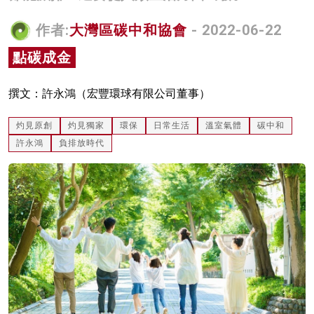
名家榜
作者:
大灣區碳中和協會
- 2022-06-22
灼見活動
點碳成金
關於我們
撰文：許永鴻（宏豐環球有限公司董事）
灼見原創
灼見獨家
環保
日常生活
溫室氣體
碳中和
許永鴻
負排放時代