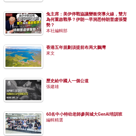
兔主席：美伊停戰協議變衝突導火線，雙方
為何重啟戰爭？伊朗一早洞悉特朗普虛張聲
勢？
本社編輯部
香港五年規劃須提前布局大鵬灣
來文
歷史給中國人一個公道
張建雄
60名中小特幼老師參與城大GenAI培訓班
編輯精選