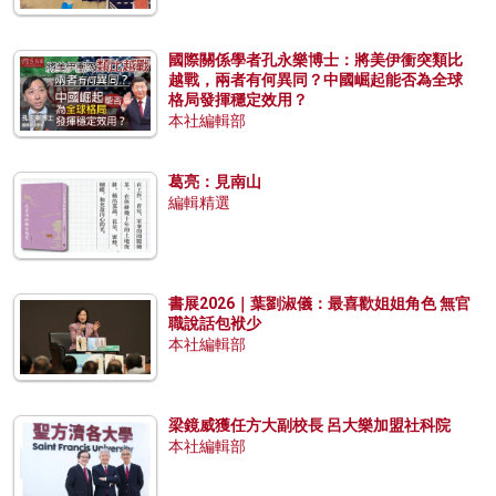
國際關係學者孔永樂博士：將美伊衝突類比
越戰，兩者有何異同？中國崛起能否為全球
格局發揮穩定效用？
本社編輯部
葛亮：見南山
編輯精選
書展2026｜葉劉淑儀：最喜歡姐姐角色 無官
職說話包袱少
本社編輯部
梁鏡威獲任方大副校長 呂大樂加盟社科院
本社編輯部