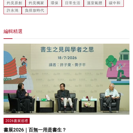
灼見原創
灼見獨家
環保
日常生活
溫室氣體
碳中和
許永鴻
負排放時代
編輯精選
2026書展巡禮
書展2026｜百無一用是書生？