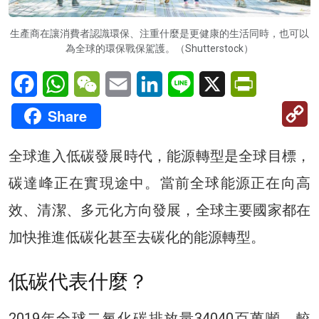
生產商在讓消費者認識環保、注重什麼是更健康的生活同時，也可以
為全球的環保戰保駕護。（Shutterstock）
Facebook
WhatsApp
WeChat
Email
LinkedIn
Line
X
PrintFriendl
C
Share
Li
全球進入低碳發展時代，能源轉型是全球目標，
碳達峰正在實現途中。當前全球能源正在向高
效、清潔、多元化方向發展，全球主要國家都在
加快推進低碳化甚至去碳化的能源轉型。
低碳代表什麼？
2019年全球二氧化碳排放量34040百萬噸，較