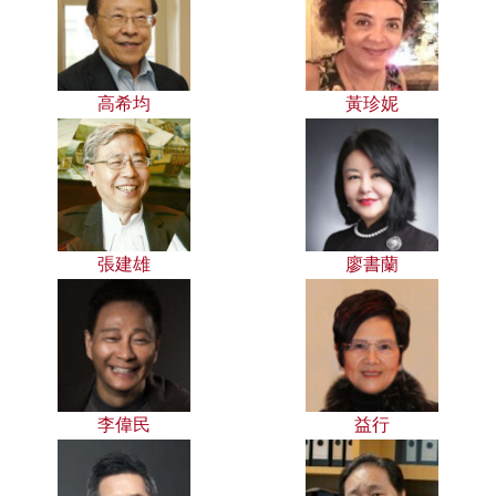
高希均
黃珍妮
張建雄
廖書蘭
李偉民
益行