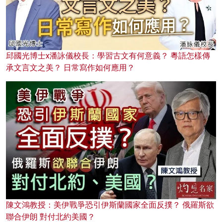
邱國光博士x潘詠儀校長：學習古文有何意義？ 粵語怎樣傳
承文言文之美？ 日常寫作如何應用？
陳文鴻教授：美伊戰爭恐引伊斯蘭國家全面反撲？ 俄羅斯欲
聯合伊朗 對付北約美國？