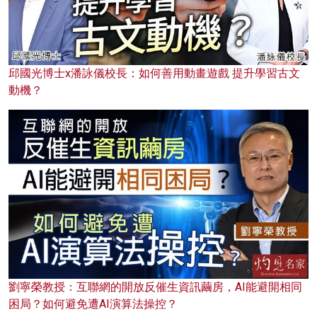
邱國光博士x潘詠儀校長：如何善用動畫遊戲 提升學習古文
動機？
劉寧榮教授：互聯網的開放反催生資訊繭房，AI能避開相同
困局？如何避免遭AI演算法操控？