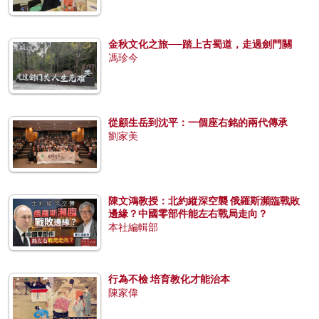
金秋文化之旅──踏上古蜀道，走過劍門關
馮珍今
從顧生岳到沈平：一個座右銘的兩代傳承
劉家美
陳文鴻教授：北約縱深空襲 俄羅斯瀕臨戰敗
邊緣？中國零部件能左右戰局走向？
本社編輯部
行為不檢 培育教化才能治本
陳家偉