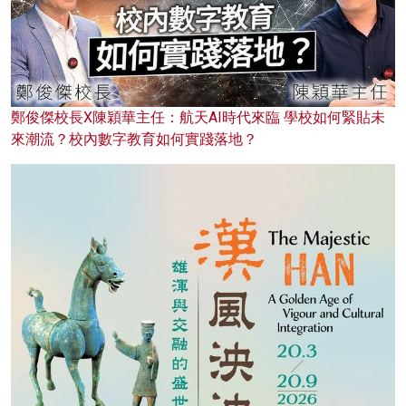
鄭俊傑校長X陳穎華主任：航天AI時代來臨 學校如何緊貼未
來潮流？校內數字教育如何實踐落地？