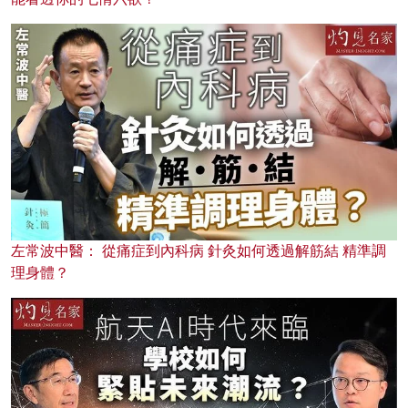
左常波中醫： 從痛症到內科病 針灸如何透過解筋結 精準調
理身體？