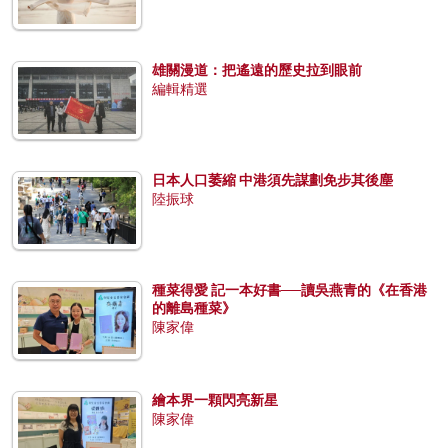
雄關漫道：把遙遠的歷史拉到眼前
編輯精選
日本人口萎縮 中港須先謀劃免步其後塵
陸振球
種菜得愛 記一本好書──讀吳燕青的《在香港
的離島種菜》
陳家偉
繪本界一顆閃亮新星
陳家偉