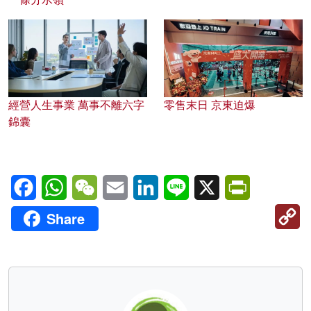
經營人生事業 萬事不離六字
零售末日 京東迫爆
錦囊
Facebook
WhatsApp
WeChat
Email
LinkedIn
Line
X
PrintFriendl
C
Share
Li