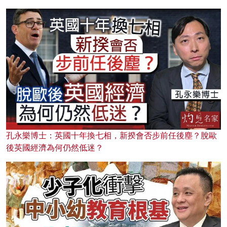
孔永樂博士：英國十年換七相，新揆會否步前任後塵？脫歐
後英國經濟為何仍然低迷？