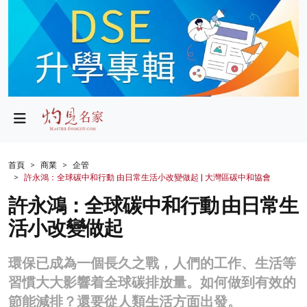
政局
教育
文化
財經
首頁
商業
企管
許永鴻：全球碳中和行動 由日常生活小改變做起 | 大灣區碳中和協會
生活
許永鴻：全球碳中和行動 由日常生
健康
活小改變做起
商業
環保已成為一個長久之戰，人們的工作、生活等
科技
習慣大大影響着全球碳排放量。如何做到有效的
影片
節能減排？還要從人類生活方面出發。