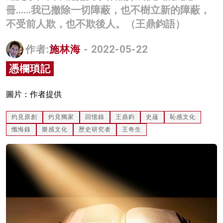
冊……我已撤除一切障蔽，也不樹立新的障蔽，
名家榜
不受前人欺，也不欺後人。（王鼎鈞語）
灼見活動
作者:
施林海
- 2022-05-22
關於我們
憑欄瑣記
圖片：作者提供
灼見原創
灼見獨家
回憶錄
王鼎鈞
史蘊
恥感文化
懺悔錄
樂感文化
歷史研究者
王奇生