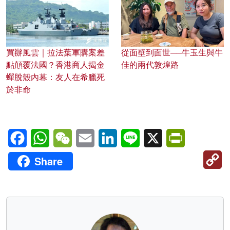
買辦風雲｜拉法葉軍購案差
從面壁到面世──牛玉生與牛
點顛覆法國？香港商人揭金
佳的兩代敦煌路
蟬脫殼內幕：友人在希臘死
於非命
Facebook
WhatsApp
WeChat
Email
LinkedIn
Line
X
PrintFriendl
C
Share
Li