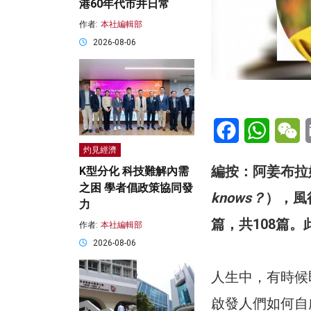
港60年代市井日常
作者:
本社編輯部
2026-08-06
Facebook
WhatsA
W
灼見經濟
編按：阿姜布拉
K型分化 科技難解內需
之困 學者倡政策協同發
knows？
），風
力
篇，共108篇
作者:
本社編輯部
2026-08-06
人生中，有時候
啟發人們如何自