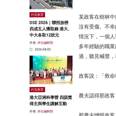
灼見教育
某政客在樹林中
DSE 2026｜聯招放榜
沒有受傷。不幸
四成五人獲取錄 港大、
中大各取12狀元
情況下，一個人
作者:
本社編輯部
多年經驗的職業
2026-08-05
過，聽見喊聲，
政客說：「救命
灼見教育
農夫認得那政客
港大亞洲科學營 四諾獎
得主與學生講解互動
作者:
本社編輯部
那農夫憎恨政客