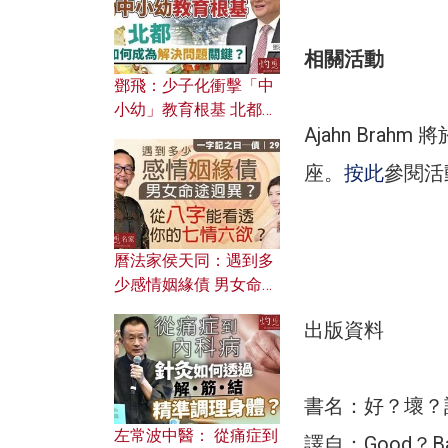
相關活動
鄧飛：少子化衝擊「中
小幼」教育根基 北都如
Ajahn Bra
何成為解決問題關鍵？
座。
按此
參閱活
曆法家侯天同：遇到多
少感情姻緣債 男女命途
迥異？ 從八字能看透你
出版資料
的七情六欲？
書名：好？壞？
左常波中醫： 從痛症到
譯自：Good？Ba