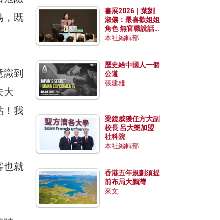
勢？
書展2026｜葉劉
鳥，既
淑儀：最喜歡姐姐
角色 無官職說話
包袱少
本社編輯部
歷史給中國人一個
意識到
公道
張建雄
夫大
貼！我
梁鏡威獲任方大副
校長 呂大樂加盟
社科院
本社編輯部
客也就
香港五年規劃須提
前布局大鵬灣
來文