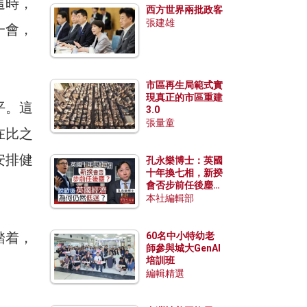
這時，
西方世界兩批政客
張建雄
一會，
市區再生局範式實
現真正的市區重建
平。這
3.0
張量童
在比之
安排健
孔永樂博士：英國
十年換七相，新揆
會否步前任後塵？
脫歐後英國經濟為
本社編輯部
何仍然低迷？
踏着，
60名中小特幼老
師參與城大GenAI
培訓班
編輯精選