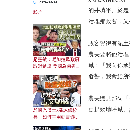
2026-08-04
的井填平。於是
影片
活埋那政客，又
政客覺得有泥土
農夫要將他活埋
趙靈敏：尼加拉瓜政府
喊：「我向你承
取消選舉 美國為何視若
無睹？ 專制總統奧爾特
發誓，我會給所
加是如何養成的？
農夫聽見那句「
更起勁地呼喊。
邱國光博士x潘詠儀校
長：如何善用動畫遊戲
提升學習古文動機？