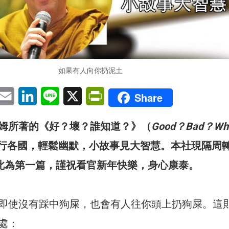
如果有人向你扔泥土
pp
eChat
Email
LinkedIn
Line
X
PrintFriendly
Share
姆所著的《好？壞？誰知道？》（
Good？Bad？Wh
行各國，輕鬆幽默，小故事見大智慧。本社現隔周
。此為第一篇，謹祝看官新年快樂，身心康泰。
即使沒有踩中狗屎，也會有人往你頭上扔狗屎。這
處：