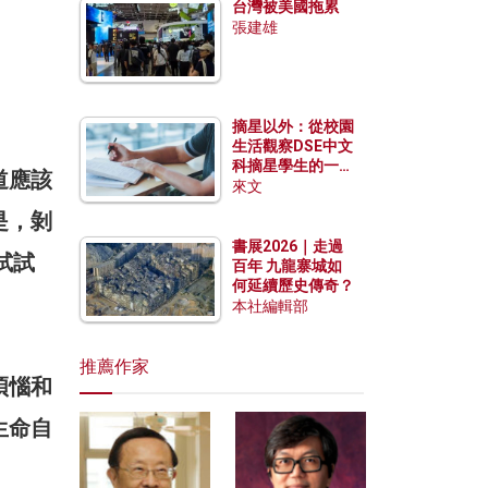
台灣被美國拖累
張建雄
摘星以外：從校園
生活觀察DSE中文
科摘星學生的一點
道應該
特質
來文
是，剝
書展2026｜走過
試試
百年 九龍寨城如
何延續歷史傳奇？
本社編輯部
推薦作家
煩惱和
生命自