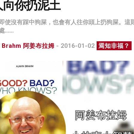
人向你扔泥土
即使沒有踩中狗屎，也會有人往你頭上扔狗屎。這
處……
n Brahm 阿姜布拉姆
- 2016-01-02
焉知非福？