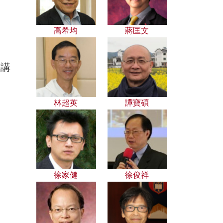
高希均
蔣匡文
持講
林超英
譚寶碩
徐家健
徐俊祥