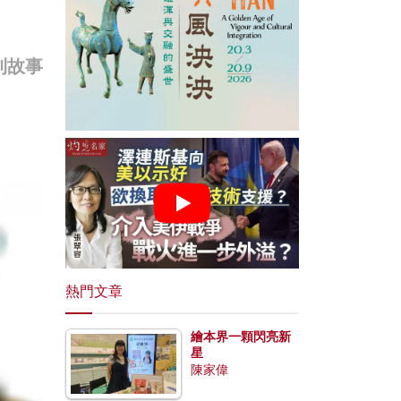
則故事
熱門文章
繪本界一顆閃亮新
星
陳家偉