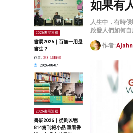
如果有
人生中，有時候
啟發人們如何自
2026書展巡禮
書展2026｜百無一用是
作者:
Ajah
書生？
作者:
本社編輯部
2026-08-07
2026書展巡禮
書展2026｜從劉以鬯
814篇刊報小品 重看香