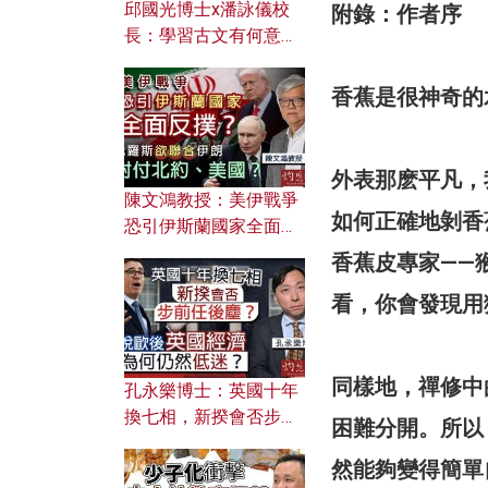
邱國光博士x潘詠儀校
附錄：作者序
長：學習古文有何意
義？ 粵語怎樣傳承文言
文之美？ 日常寫作如何
香蕉是很神奇的
應用？
外表那麽平凡，
陳文鴻教授：美伊戰爭
如何正確地剝香
恐引伊斯蘭國家全面反
撲？ 俄羅斯欲聯合伊朗
香蕉皮專家——
對付北約美國？
看，你會發現用
同樣地，禪修中
孔永樂博士：英國十年
換七相，新揆會否步前
困難分開。所以
任後塵？脫歐後英國經
然能夠變得簡單
濟為何仍然低迷？