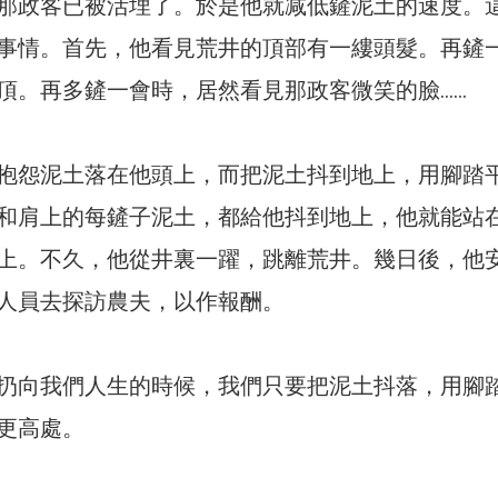
那政客已被活埋了。於是他就减低鏟泥土的速度。
事情。首先，他看見荒井的頂部有一縷頭髮。再鏟
頂。再多鏟一會時，居然看見那政客微笑的臉……
抱怨泥土落在他頭上，而把泥土抖到地上，用腳踏
和肩上的每鏟子泥土，都給他抖到地上，他就能站
上。不久，他從井裏一躍，跳離荒井。幾日後，他
人員去探訪農夫，以作報酬。
扔向我們人生的時候，我們只要把泥土抖落，用腳
更高處。