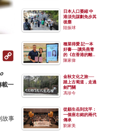
日本人口萎縮 中
港須先謀劃免步其
後塵
陸振球
種菜得愛 記一本
好書──讀吳燕青
Copy
的《在香港的離島
Link
種菜》
陳家偉
o
金秋文化之旅──
踏上古蜀道，走過
轉載一
劍門關
馮珍今
從顧生岳到沈平：
一個座右銘的兩代
則故事
傳承
劉家美