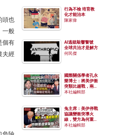
行為不檢 培育教
化才能治本
的頭也
陳家偉
。一般
是個有
AI逃獄敲響警號
全球共治才是解方
農夫經
何民傑
國際關係學者孔永
樂博士：將美伊衝
突類比越戰，兩者
有何異同？中國崛
本社編輯部
起能否為全球格局
發揮穩定效用？
兔主席：美伊停戰
協議變衝突導火
線，雙方為何重啟
戰爭？伊朗一早洞
本社編輯部
悉特朗普虛張聲
口危險