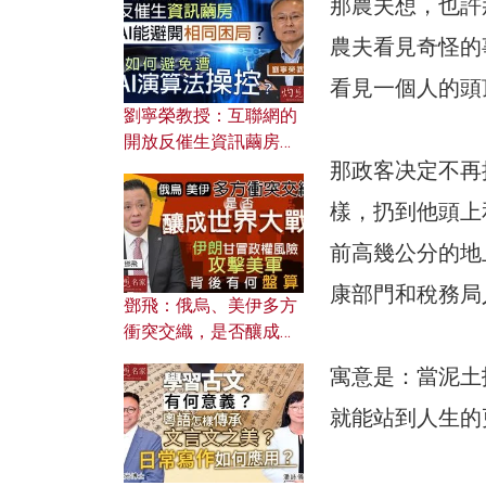
那農夫想，也許
農夫看見奇怪的
看見一個人的頭
劉寧榮教授：互聯網的
開放反催生資訊繭房，
AI能避開相同困局？如
那政客决定不再
何避免遭AI演算法操
樣，扔到他頭上
控？
前高幾公分的地
康部門和稅務局
鄧飛：俄烏、美伊多方
衝突交織，是否釀成世
界大戰？ 伊朗甘冒政權
寓意是：當泥土
風險攻擊美軍，背後有
何盤算？
就能站到人生的