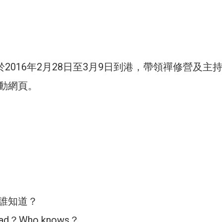
hm 將於2016年2月28日至3月9日到港，帶領禪修營及主
動網頁。
誰知道？
d？Who knows？