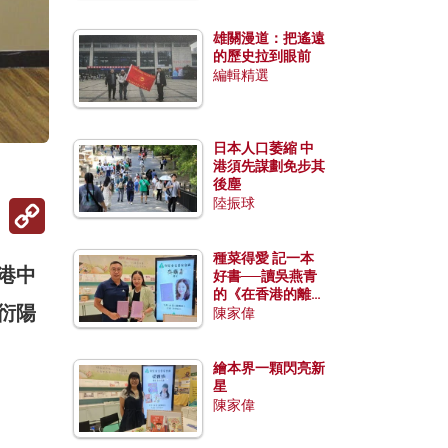
雄關漫道：把遙遠
的歷史拉到眼前
編輯精選
日本人口萎縮 中
港須先謀劃免步其
後塵
陸振球
Copy
Link
種菜得愛 記一本
香港中
好書──讀吳燕青
的《在香港的離島
為衍陽
種菜》
陳家偉
繪本界一顆閃亮新
星
陳家偉