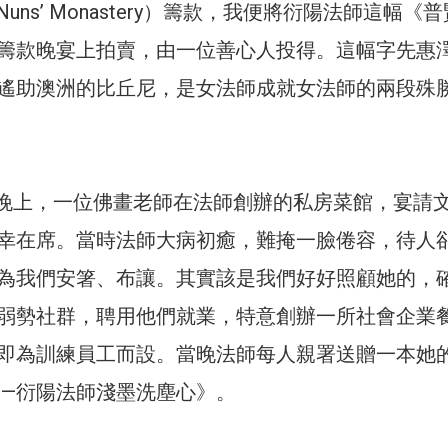
a Nuns’ Monastery）籌款，我便將衍陽法師這幅《
籌款晚宴上拍賣，由一位善心人投得。這幅字先惠
遙助澳洲的比丘尼，是女法師成就女法師的兩段殊
11日晚上，一位佛畫老師在法師創辦的私房菜館，宴請
幸在席。當時法師大病初癒，難掩一臉倦容，待人
為我們安箸、布讓。其實該是我們好好照顧她的，
弱勢社群，聘用他們就業，特意創辦一所社會企業
即為訓練員工而設。當晚法師每人親署送贈一本她
——衍陽法師淺墨洗塵心》。