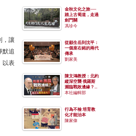
金秋文化之旅──
踏上古蜀道，走過
劍門關
馮珍今
剖，讓
從顧生岳到沈平：
一個座右銘的兩代
靜默追
傳承
劉家美
，以表
陳文鴻教授：北約
縱深空襲 俄羅斯
瀕臨戰敗邊緣？中
國零部件能左右戰
本社編輯部
局走向？
行為不檢 培育教
化才能治本
陳家偉