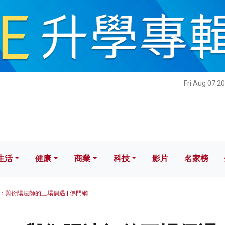
健康
商業
科技
影片
名家榜
Fri Aug 07 2
生活
健康
商業
科技
影片
名家榜
：與衍陽法師的三場偶遇 | 佛門網