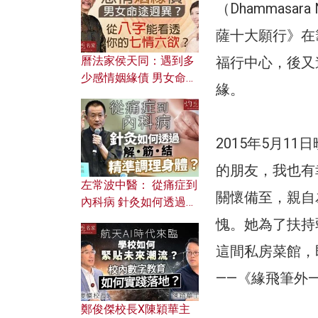
（Dhammasar
薩十大願行》在
曆法家侯天同：遇到多
福行中心，後又
少感情姻緣債 男女命途
緣。
迥異？ 從八字能看透你
的七情六欲？
2015年5月
的朋友，我也有
左常波中醫： 從痛症到
關懷備至，親自
內科病 針灸如何透過解
筋結 精準調理身體？
愧。她為了扶持
這間私房菜館，
——《緣飛筆外
鄭俊傑校長X陳穎華主