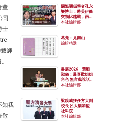
會董
國際關係學者孔永
樂博士：將美伊衝
突類比越戰，兩者
公司
有何異同？中國崛
本社編輯部
起能否為全球格局
博士
發揮穩定效用？
葛亮：見南山
re
編輯精選
許仲裁師
會員。
書展2026｜葉劉
淑儀：最喜歡姐姐
角色 無官職說話
包袱少
本社編輯部
梁鏡威獲任方大副
不知我
校長 呂大樂加盟
社科院
表敬
本社編輯部