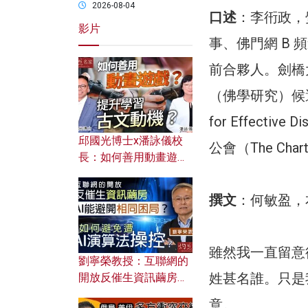
2026-08-04
口述
：李衎政，
影片
事、佛門網 B
前合夥人。劍橋
（佛學研究）候選
for Effecti
邱國光博士x潘詠儀校
公會（The Chart
長：如何善用動畫遊戲
提升學習古文動機？
撰文
：何敏盈，
雖然我一直留意
劉寧榮教授：互聯網的
姓甚名誰。只是
開放反催生資訊繭房，
AI能避開相同困局？如
意。