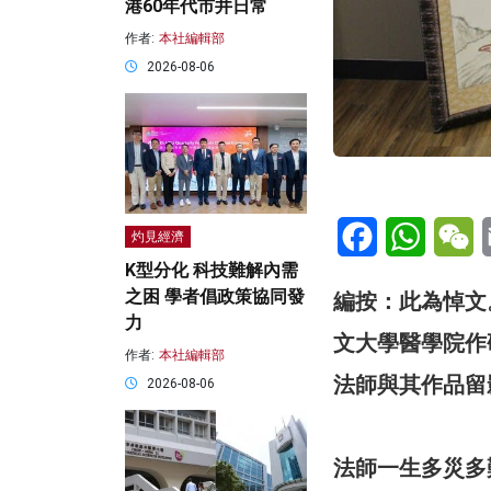
港60年代市井日常
作者:
本社編輯部
2026-08-06
Facebook
WhatsA
W
灼見經濟
K型分化 科技難解內需
之困 學者倡政策協同發
編按：此為悼文。
力
文大學醫學院作研
作者:
本社編輯部
法師與其作品留
2026-08-06
法師一生多災多