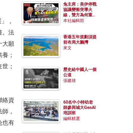
兔主席：美伊停戰
協議變衝突導火
線，雙方為何重啟
展」，
戰爭？伊朗一早洞
本社編輯部
悉特朗普虛張聲
勢？
畫。法
香港五年規劃須提
前布局大鵬灣
十大願
來文
供養；
住世；
歷史給中國人一個
公道
張建雄
聯絡資
60名中小特幼老
師參與城大GenAI
法師，
培訓班
編輯精選
免也有