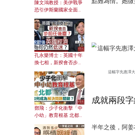
點難為情。她微
陳文鴻教授：美伊戰爭
恐引伊斯蘭國家全面反
撲？ 俄羅斯欲聯合伊朗
對付北約美國？
孔永樂博士：英國十年
換七相，新揆會否步前
任後塵？脫歐後英國經
這幅字先惠澤
濟為何仍然低迷？
成就兩段字
鄧飛：少子化衝擊「中
小幼」教育根基 北都如
何成為解決問題關鍵？
半年之後，阿姜布