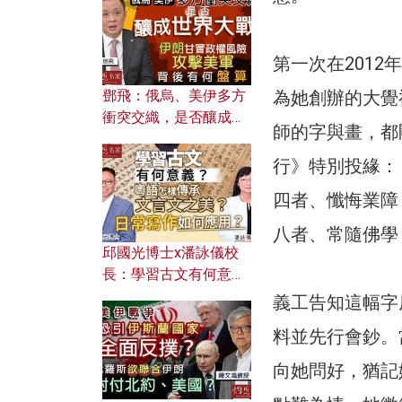
何避免遭AI演算法操
控？
第一次在201
鄧飛：俄烏、美伊多方
為她創辦的大覺
衝突交織，是否釀成世
師的字與畫，都
界大戰？ 伊朗甘冒政權
風險攻擊美軍，背後有
行》特別投緣：
何盤算？
四者、懺悔業障
八者、常隨佛學
邱國光博士x潘詠儀校
長：學習古文有何意
義？ 粵語怎樣傳承文言
義工告知這幅字
文之美？ 日常寫作如何
料並先行會鈔。
應用？
向她問好，猶記