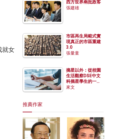
。
西方世界兩批政客
張建雄
市區再生局範式實
現真正的市區重建
3.0
張量童
摘星以外：從校園
生活觀察DSE中文
科摘星學生的一點
特質
來文
推薦作家