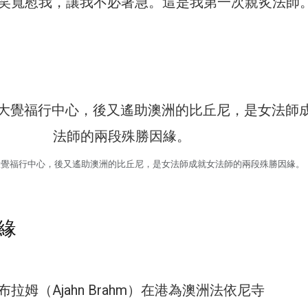
笑寬慰我，讓我不必著急。這是我第一次親炙法師
大覺福行中心，後又遙助澳洲的比丘尼，是女法師成就女法師的兩段殊勝因緣。
緣
拉姆（Ajahn Brahm）在港為澳洲法依尼寺