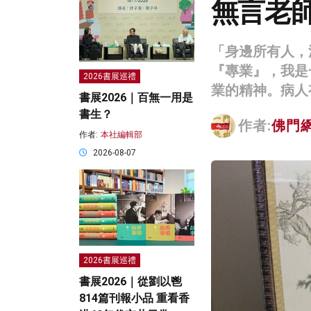
無言老
「身邊所有人，
『專業』，我是
2026書展巡禮
業的精神。病人
書展2026｜百無一用是
書生？
作者:
佛門
作者:
本社編輯部
2026-08-07
2026書展巡禮
書展2026｜從劉以鬯
814篇刊報小品 重看香