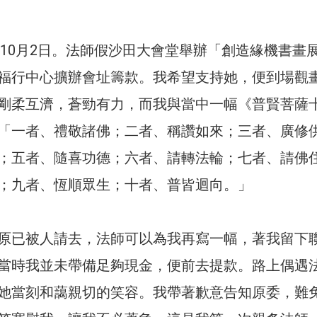
2年10月2日。法師假沙田大會堂舉辦「創造緣機書畫
福行中心擴辦會址籌款。我希望支持她，便到場觀
剛柔互濟，蒼勁有力，而我與當中一幅《普賢菩薩
「一者、禮敬諸佛；二者、稱讚如來；三者、廣修
；五者、隨喜功德；六者、請轉法輪；七者、請佛
；九者、恆順眾生；十者、普皆迴向。」
原已被人請去，法師可以為我再寫一幅，著我留下
當時我並未帶備足夠現金，便前去提款。路上偶遇
她當刻和藹親切的笑容。我帶著歉意告知原委，難