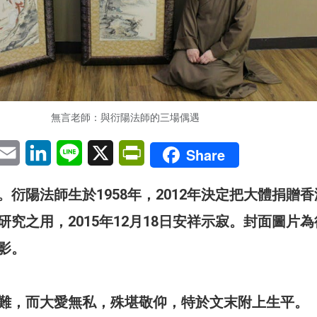
無言老師：與衍陽法師的三場偶遇
pp
eChat
Email
LinkedIn
Line
X
PrintFriendly
Share
衍陽法師生於1958年，2012年決定把大體捐贈
究之用，2015年12月18日安祥示寂。封面圖片
影。
難，而大愛無私，殊堪敬仰，特於文末附上生平。