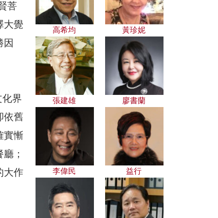
普賢菩
澤大覺
高希均
黃珍妮
勝因
文化界
張建雄
廖書蘭
卻依舊
確實慚
餐廳；
的大作
李偉民
益行