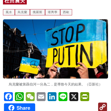
杜田農夫
名家榜
風水
烏克蘭
俄羅斯
堪輿學
西歐
灼見活動
關於我們
烏克蘭被第聶伯河一分為二，是導致今天的結果。（亞新社）
Facebook
WhatsApp
WeChat
Email
LinkedIn
Line
X
PrintFriendl
C
Share
Li