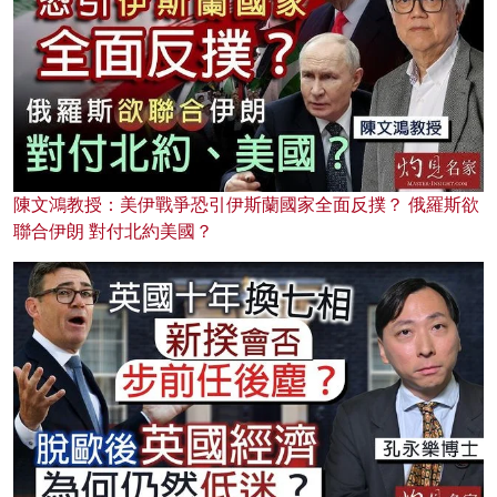
陳文鴻教授：美伊戰爭恐引伊斯蘭國家全面反撲？ 俄羅斯欲
聯合伊朗 對付北約美國？