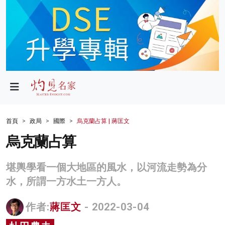
政局
教育
文化
財經
首頁
政局
國際
烏克蘭占算 | 蔣匡文
生活
烏克蘭占算
健康
堪輿學看一個大地區的風水，以河流走勢為分
商業
水，所謂一方水土一方人。
科技
作者:
蔣匡文
- 2022-03-04
影片