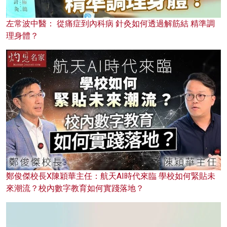
左常波中醫： 從痛症到內科病 針灸如何透過解筋結 精準調
理身體？
鄭俊傑校長X陳穎華主任：航天AI時代來臨 學校如何緊貼未
來潮流？校內數字教育如何實踐落地？