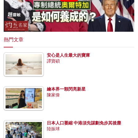
熱門文章
安心是人生最大的寶庫
譚寶碩
繪本界一顆閃亮新星
陳家偉
日本人口萎縮 中港須先謀劃免步其後塵
陸振球