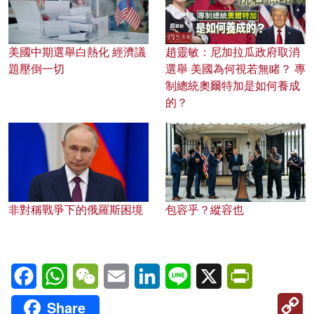
美國中期選舉白熱化 經濟議
趙靈敏：尼加拉瓜政府取消
題壓倒一切
選舉 美國為何視若無睹？ 專
制總統奧爾特加是如何養成
的？
非對稱戰爭下的俄羅斯困境
包容乎？縱容也
Facebook
WhatsApp
WeChat
Email
LinkedIn
Line
X
PrintFriendl
C
Share
Li