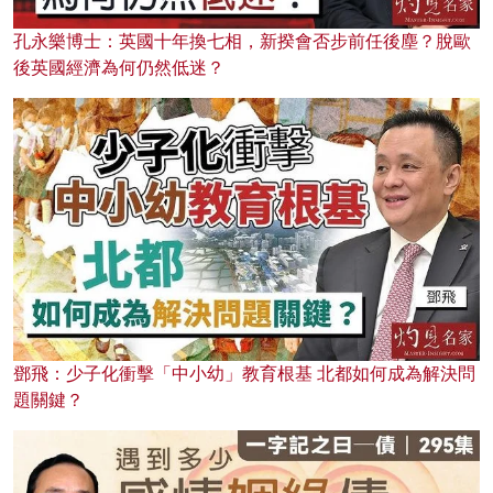
孔永樂博士：英國十年換七相，新揆會否步前任後塵？脫歐
後英國經濟為何仍然低迷？
鄧飛：少子化衝擊「中小幼」教育根基 北都如何成為解決問
題關鍵？