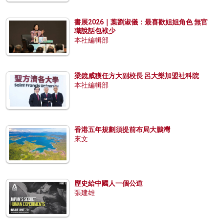
書展2026｜葉劉淑儀：最喜歡姐姐角色 無官
職說話包袱少
本社編輯部
梁鏡威獲任方大副校長 呂大樂加盟社科院
本社編輯部
香港五年規劃須提前布局大鵬灣
來文
歷史給中國人一個公道
張建雄