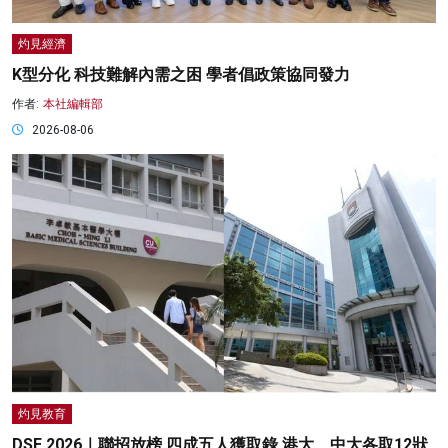
灼見經濟
K型分化 科技難解內需之困 學者倡政策協同發力
作者:
本社編輯部
2026-08-06
灼見教育
DSE 2026｜聯招放榜 四成五人獲取錄 港大、中大各取12狀