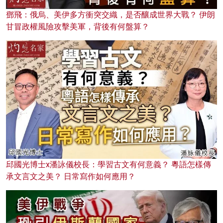
鄧飛：俄烏、美伊多方衝突交織，是否釀成世界大戰？ 伊朗
甘冒政權風險攻擊美軍，背後有何盤算？
邱國光博士x潘詠儀校長：學習古文有何意義？ 粵語怎樣傳
承文言文之美？ 日常寫作如何應用？