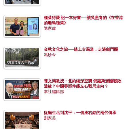
種菜得愛 記一本好書──讀吳燕青的《在香港
的離島種菜》
陳家偉
金秋文化之旅──踏上古蜀道，走過劍門關
馮珍今
陳文鴻教授：北約縱深空襲 俄羅斯瀕臨戰敗
邊緣？中國零部件能左右戰局走向？
本社編輯部
從顧生岳到沈平：一個座右銘的兩代傳承
劉家美