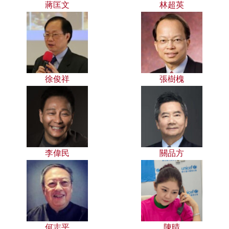
蔣匡文
林超英
徐俊祥
張樹槐
李偉民
關品方
何志平
陳晴