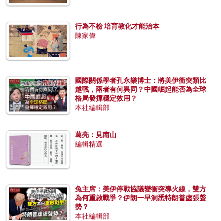
行為不檢 培育教化才能治本
陳家偉
國際關係學者孔永樂博士：將美伊衝突類比
越戰，兩者有何異同？中國崛起能否為全球
格局發揮穩定效用？
本社編輯部
葛亮：見南山
編輯精選
兔主席：美伊停戰協議變衝突導火線，雙方
為何重啟戰爭？伊朗一早洞悉特朗普虛張聲
勢？
本社編輯部