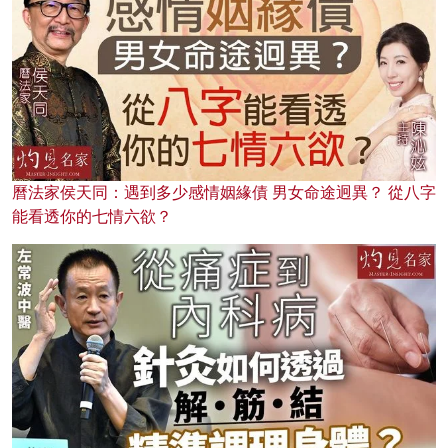
曆法家侯天同：遇到多少感情姻緣債 男女命途迥異？ 從八字
能看透你的七情六欲？