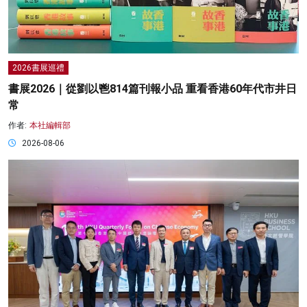
2026書展巡禮
書展2026｜從劉以鬯814篇刊報小品 重看香港60年代市井日
常
作者:
本社編輯部
2026-08-06