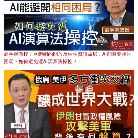
劉寧榮教授：互聯網的開放反催生資訊繭房，AI能避開相同
困局？如何避免遭AI演算法操控？