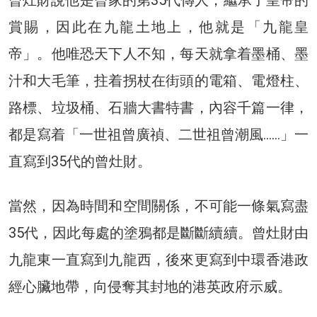
曾灶財說他是曾家的第35代傳人，繼承了皇帝的
賞賜，因此在九龍土地上，他就是「九龍皇
帝」。他唯恐天下人不知，每天就拿着墨桶、墨
汁和大毛筆，拄着拐杖在街頭的電箱、電燈柱、
路標、垃圾桶、石牆大書特書，內容千篇一律，
都是寫着「一世祖曾廣禎、二世祖曾潮風……」一
直寫到35代的曾灶財。
當然，因為時間和空間關係，不可能一條氣寫盡
35代，因此每處的塗鴉都是斷斷續續。曾灶財由
九龍東一直寫到九龍西，後來更寫到中環香港政
經心臟地帶，向侵奪其封地的港英政府示威。