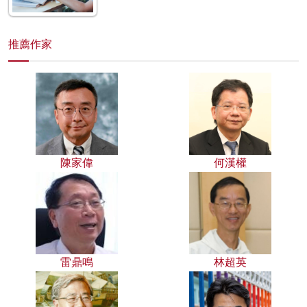
推薦作家
陳家偉
何漢權
雷鼎鳴
林超英