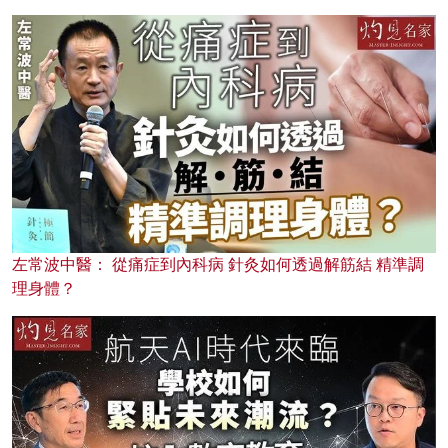
左常波中醫： 從痛症到內科病 針灸如何透過解筋結 精準調
理身體？