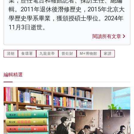
業，歷任電台和報館記者、採訪主任、總編
輯。2011年退休後潛修歷史，2015年北京大
學歷史學系畢業，獲頒授碩士學位。2024年
11月3日逝世。
閱讀所有文章
清朝
食環署
九龍皇帝
曾灶財
M+博物館
家譜
編輯精選