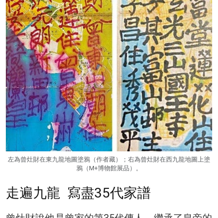
左為曾灶財在東九龍地圖塗鴉（作者藏）；右為曾灶財在西九龍地圖上塗
鴉（M+博物館展品）。
走遍九龍 寫盡35代家譜