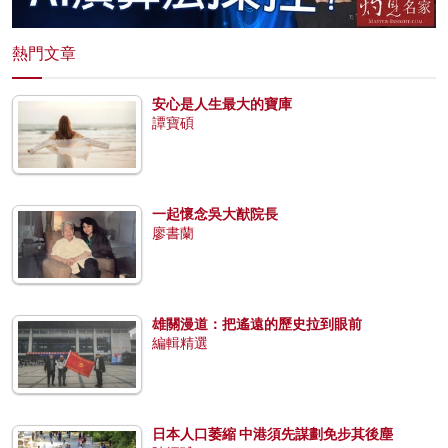
熱門文章
安心是人生最大的寶庫
譚寶碩
一起懷念吳大猷院長
廖書蘭
雄關漫道：把遙遠的歷史拉到眼前
編輯精選
日本人口萎縮 中港須先謀劃免步其後塵