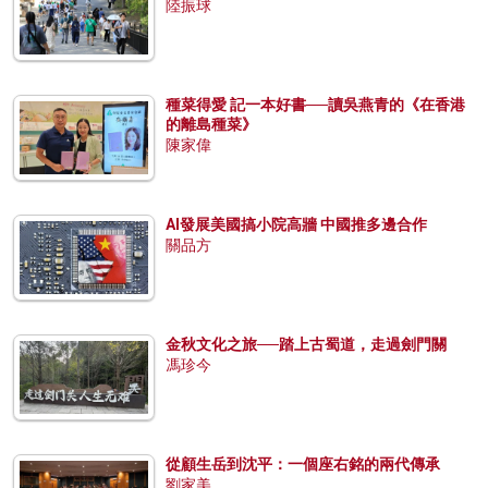
陸振球
種菜得愛 記一本好書──讀吳燕青的《在香港
的離島種菜》
陳家偉
AI發展美國搞小院高牆 中國推多邊合作
關品方
金秋文化之旅──踏上古蜀道，走過劍門關
馮珍今
從顧生岳到沈平：一個座右銘的兩代傳承
劉家美