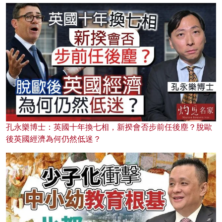
孔永樂博士：英國十年換七相，新揆會否步前任後塵？脫歐
後英國經濟為何仍然低迷？