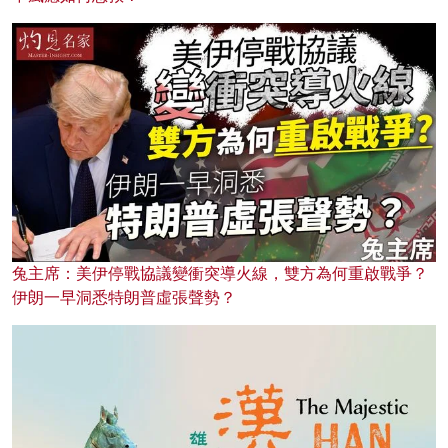
兔主席：美伊停戰協議變衝突導火線，雙方為何重啟戰爭？
伊朗一早洞悉特朗普虛張聲勢？