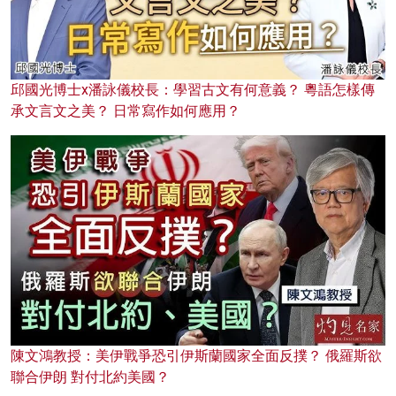
邱國光博士x潘詠儀校長：學習古文有何意義？ 粵語怎樣傳
承文言文之美？ 日常寫作如何應用？
陳文鴻教授：美伊戰爭恐引伊斯蘭國家全面反撲？ 俄羅斯欲
聯合伊朗 對付北約美國？