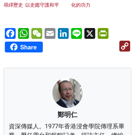
尋繹歷史 以史鑑守護和平
化的功力
Facebook
WhatsApp
WeChat
Email
LinkedIn
Line
X
PrintFriendl
C
Share
Li
鄭明仁
資深傳媒人。1977年香港浸會學院傳理系畢