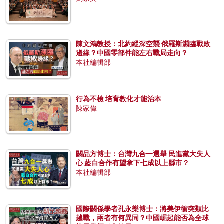
陳文鴻教授：北約縱深空襲 俄羅斯瀕臨戰敗
邊緣？中國零部件能左右戰局走向？
本社編輯部
行為不檢 培育教化才能治本
陳家偉
關品方博士：台灣九合一選舉 民進黨大失人
心 藍白合作有望拿下七成以上縣市？
本社編輯部
國際關係學者孔永樂博士：將美伊衝突類比
越戰，兩者有何異同？中國崛起能否為全球