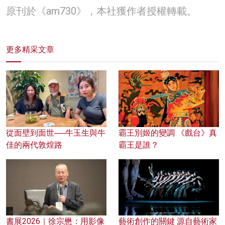
原刊於《am730》，本社獲作者授權轉載。
更多精采文章
從面壁到面世──牛玉生與牛
霸王別姬的變調 《戲台》真
佳的兩代敦煌路
霸王是誰？
書展2026｜徐宗懋：用影像
藝術創作的關鍵 源自藝術家