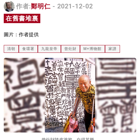
作者:
鄭明仁
- 2021-12-02
名家榜
在舊書堆裏
灼見活動
關於我們
圖片：作者提供
清朝
食環署
九龍皇帝
曾灶財
M+博物館
家譜
曾灶財隨處塗鴉，自得其樂。