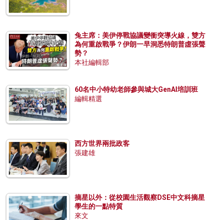
兔主席：美伊停戰協議變衝突導火線，雙方
為何重啟戰爭？伊朗一早洞悉特朗普虛張聲
勢？
本社編輯部
60名中小特幼老師參與城大GenAI培訓班
編輯精選
西方世界兩批政客
張建雄
摘星以外：從校園生活觀察DSE中文科摘星
學生的一點特質
來文