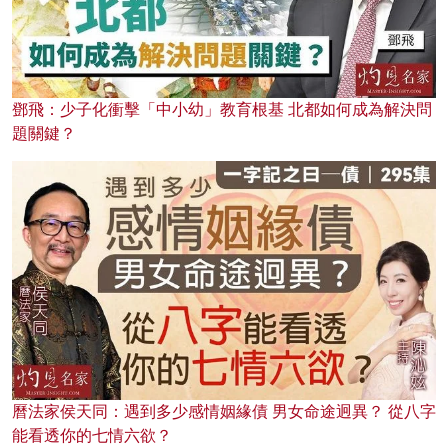
鄧飛：少子化衝擊「中小幼」教育根基 北都如何成為解決問
題關鍵？
曆法家侯天同：遇到多少感情姻緣債 男女命途迥異？ 從八字
能看透你的七情六欲？