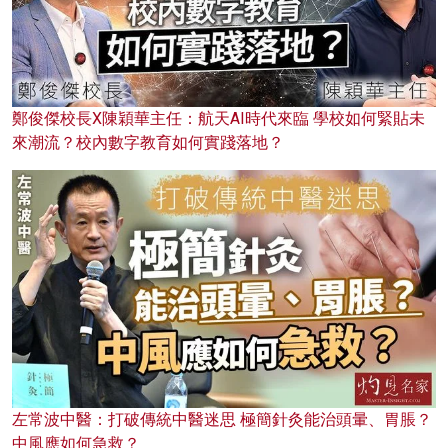
鄭俊傑校長X陳穎華主任：航天AI時代來臨 學校如何緊貼未
來潮流？校內數字教育如何實踐落地？
左常波中醫：打破傳統中醫迷思 極簡針灸能治頭暈、胃脹？
中風應如何急救？