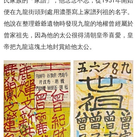
氏家族的「家譜」，他念念不忘，從1951年開始
便在九龍街頭到處用濃墨寫上家譜列祖的名字。
他說在整理爺爺遺物時發現九龍的地權曾經屬於
曾家祖先，因為他的太公很得清朝皇帝喜愛，皇
帝把九龍這塊土地封賞給他太公。