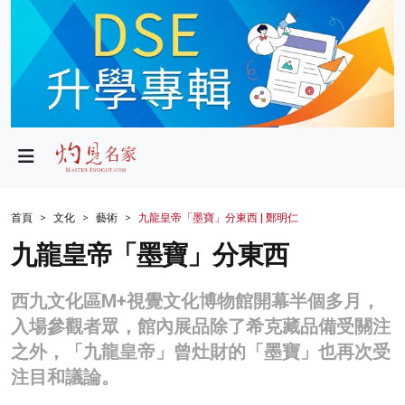
政局
教育
文化
財經
首頁
文化
藝術
九龍皇帝「墨寶」分東西 | 鄭明仁
生活
九龍皇帝「墨寶」分東西
健康
西九文化區M+視覺文化博物館開幕半個多月，
商業
入場參觀者眾，館內展品除了希克藏品備受關注
之外，「九龍皇帝」曾灶財的「墨寶」也再次受
科技
注目和議論。
影片