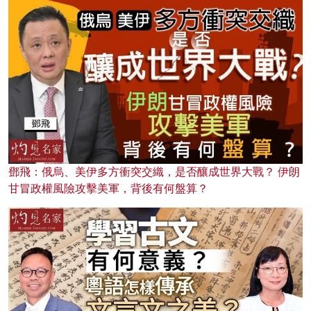
鄧飛：俄烏、美伊多方衝突交織，是否釀成世界大戰？ 伊朗
甘冒政權風險攻擊美軍，背後有何盤算？