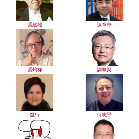
張建雄
陳章華
張灼祥
劉寧榮
益行
何志平