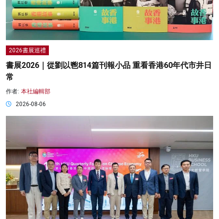
2026書展巡禮
書展2026｜從劉以鬯814篇刊報小品 重看香港60年代市井日
常
作者:
本社編輯部
2026-08-06