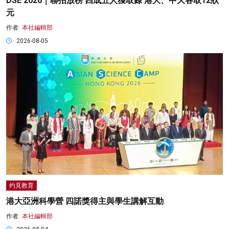
DSE 2026｜聯招放榜 四成五人獲取錄 港大、中大各取12狀
元
作者:
本社編輯部
2026-08-05
灼見教育
港大亞洲科學營 四諾獎得主與學生講解互動
作者:
本社編輯部