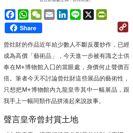
Facebook
WhatsApp
WeChat
Email
LinkedIn
Line
X
PrintFriendl
C
Share
Li
曾灶財的作品近年給少數人不斷反覆炒作，已經
成為高價「藝術品」，今天進一步被有識之士供
奉在M+博物館入囗的當眼處，身價何止聲價百
倍。筆者今天不討論曾灶財這些展品的藝術性，
只想把M+博物館內九龍皇帝其中一幅展品，跟
我手上一幅同類作品拼湊起來說故事。
聲言皇帝曾封賞土地