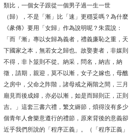
類比，一個女子跟從一個男子過一生一世
（歸），不是「漸」比「速」更穩妥嗎？為什麼
《彖傳》要用「女歸」作為說明呢？朱震說：
「而『漸』專以女歸為義者，禮義廉恥之重，天
下國家之本，無若女之歸也。故娶妻者，非媒則
不得，非卜筮則不從。納采，問名，納吉，納
徵，請期，親迎，莫不以漸，女子之嫁也，母醮
之房中，父命之阼階，諸母戒之兩階之間，三月
廟見而後成婦，亦必以漸，如是而歸則正，正則
吉。」這套三書六禮，繁文縟節，煩得沒有多少
個青年人會樂意遵行的禮節，原來背後的意義卻
近乎我們所說的「程序正義」。（「程序正義」