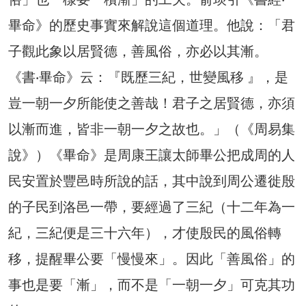
畢命》的歷史事實來解說這個道理。他說：「君
子觀此象以居賢德，善風俗，亦必以其漸。
《書‧畢命》云：『既歷三紀，世變風移 』，是
豈一朝一夕所能使之善哉！君子之居賢德，亦須
以漸而進，皆非一朝一夕之故也。」（《周易集
說》）《畢命》是周康王讓太師畢公把成周的人
民安置於豐邑時所說的話，其中說到周公遷徙殷
的子民到洛邑一帶，要經過了三紀（十二年為一
紀，三紀便是三十六年），才使殷民的風俗轉
移，提醒畢公要「慢慢來」。因此「善風俗」的
事也是要「漸」，而不是「一朝一夕」可克其功