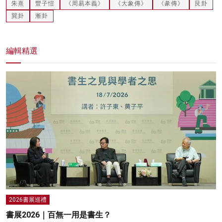
朱熹
豐子愷
《周易本義》
《大象傳》
《彖傳》
艮卦
巽卦
漸卦
編輯精選
2026書展巡禮
書展2026｜百無一用是書生？