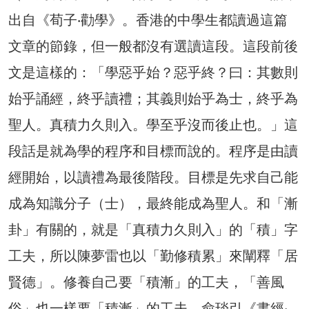
出自《荀子‧勸學》。香港的中學生都讀過這篇
文章的節錄，但一般都沒有選讀這段。這段前後
文是這樣的：「學惡乎始？惡乎終？曰：其數則
始乎誦經，終乎讀禮；其義則始乎為士，終乎為
聖人。真積力久則入。學至乎沒而後止也。」這
段話是就為學的程序和目標而說的。程序是由讀
經開始，以讀禮為最後階段。目標是先求自己能
成為知識分子（士），最終能成為聖人。和「漸
卦」有關的，就是「真積力久則入」的「積」字
工夫，所以陳夢雷也以「勤修積累」來闡釋「居
賢德」。修養自己要「積漸」的工夫，「善風
俗」也一樣要「積漸」的工夫。俞琰引《書經‧