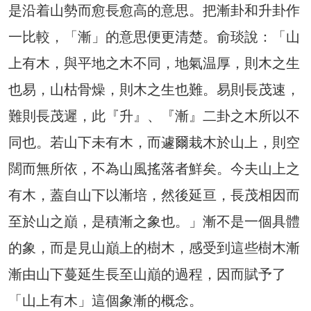
是沿着山勢而愈長愈高的意思。把漸卦和升卦作
一比較，「漸」的意思便更清楚。俞琰說：「山
上有木，與平地之木不同，地氣温厚，則木之生
也易，山枯骨燥，則木之生也難。易則長茂速，
難則長茂遲，此『升』、『漸』二卦之木所以不
同也。若山下未有木，而遽爾栽木於山上，則空
闊而無所依，不為山風搖落者鮮矣。今夫山上之
有木，蓋自山下以漸培，然後延亘，長茂相因而
至於山之巔，是積漸之象也。」漸不是一個具體
的象，而是見山巔上的樹木，感受到這些樹木漸
漸由山下蔓延生長至山巔的過程，因而賦予了
「山上有木」這個象漸的概念。