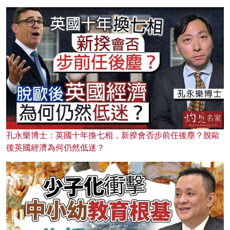
孔永樂博士：英國十年換七相，新揆會否步前任後塵？脫歐
後英國經濟為何仍然低迷？