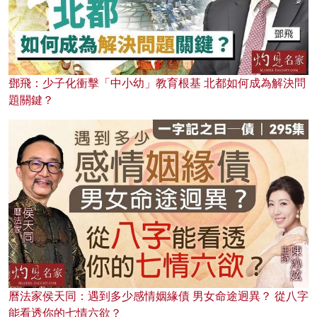
鄧飛：少子化衝擊「中小幼」教育根基 北都如何成為解決問
題關鍵？
曆法家侯天同：遇到多少感情姻緣債 男女命途迥異？ 從八字
能看透你的七情六欲？