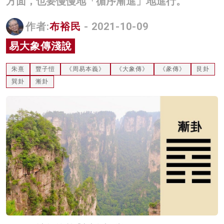
方面，也要慢慢地「循序漸進」地進行。
名家榜
作者:
布裕民
- 2021-10-09
灼見活動
易大象傳淺說
關於我們
朱熹
豐子愷
《周易本義》
《大象傳》
《彖傳》
艮卦
巽卦
漸卦