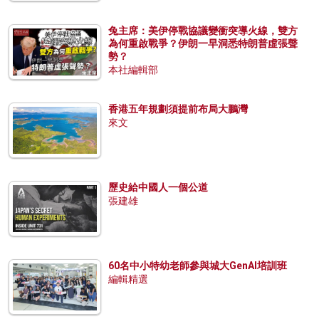
兔主席：美伊停戰協議變衝突導火線，雙方
為何重啟戰爭？伊朗一早洞悉特朗普虛張聲
勢？
本社編輯部
香港五年規劃須提前布局大鵬灣
來文
歷史給中國人一個公道
張建雄
60名中小特幼老師參與城大GenAI培訓班
編輯精選