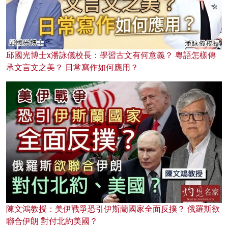
邱國光博士x潘詠儀校長：學習古文有何意義？ 粵語怎樣傳
承文言文之美？ 日常寫作如何應用？
陳文鴻教授：美伊戰爭恐引伊斯蘭國家全面反撲？ 俄羅斯欲
聯合伊朗 對付北約美國？