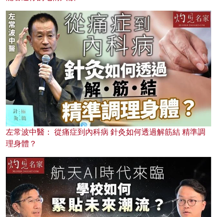
左常波中醫： 從痛症到內科病 針灸如何透過解筋結 精準調
理身體？