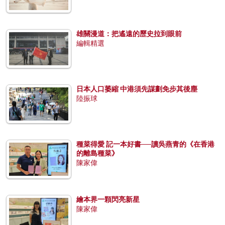
雄關漫道：把遙遠的歷史拉到眼前
編輯精選
日本人口萎縮 中港須先謀劃免步其後塵
陸振球
種菜得愛 記一本好書──讀吳燕青的《在香港
的離島種菜》
陳家偉
繪本界一顆閃亮新星
陳家偉