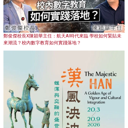
鄭俊傑校長X陳穎華主任：航天AI時代來臨 學校如何緊貼未
來潮流？校內數字教育如何實踐落地？