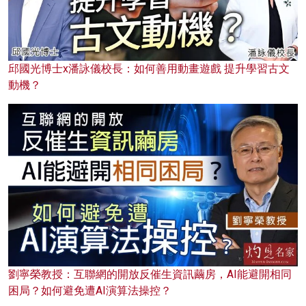
邱國光博士x潘詠儀校長：如何善用動畫遊戲 提升學習古文
動機？
劉寧榮教授：互聯網的開放反催生資訊繭房，AI能避開相同
困局？如何避免遭AI演算法操控？