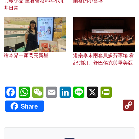
刊報小品 重看香港60年代市
蘭巷的小雪球
井日常
繪本界一顆閃亮新星
港樂季末兩套貝多芬專場 看
紀弗朗、舒巴傑克與畢美亞
Facebook
WhatsApp
WeChat
Email
LinkedIn
Line
X
PrintFriendl
C
Share
Li