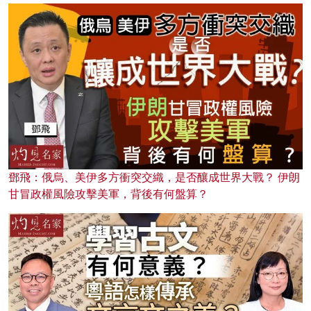
鄧飛：俄烏、美伊多方衝突交織，是否釀成世界大戰？ 伊朗
甘冒政權風險攻擊美軍，背後有何盤算？