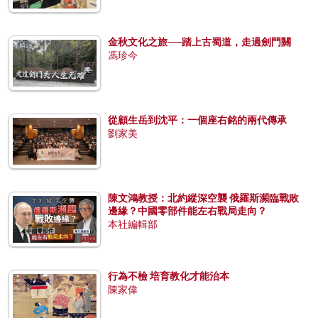
金秋文化之旅──踏上古蜀道，走過劍門關
馮珍今
從顧生岳到沈平：一個座右銘的兩代傳承
劉家美
陳文鴻教授：北約縱深空襲 俄羅斯瀕臨戰敗
邊緣？中國零部件能左右戰局走向？
本社編輯部
行為不檢 培育教化才能治本
陳家偉