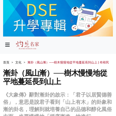
政局
教育
文化
財經
首頁
文化
漸卦（風山漸）──樹木慢慢地從平地蔓延長到山上 | 布裕民
生活
漸卦（風山漸）──樹木慢慢地從
平地蔓延長到山上
健康
商業
《大象傳》辭對漸卦的啟示：「君子以居賢德善
俗」，意思是說君子看到「山上有木」的卦象和
科技
漸的卦名，理解到就培養自己的品德和醇化風俗
影片