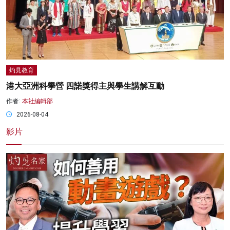
灼見教育
港大亞洲科學營 四諾獎得主與學生講解互動
作者:
本社編輯部
2026-08-04
影片