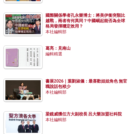
國際關係學者孔永樂博士：將美伊衝突類比
越戰，兩者有何異同？中國崛起能否為全球
格局發揮穩定效用？
本社編輯部
葛亮：見南山
編輯精選
書展2026｜葉劉淑儀：最喜歡姐姐角色 無官
職說話包袱少
本社編輯部
梁鏡威獲任方大副校長 呂大樂加盟社科院
本社編輯部