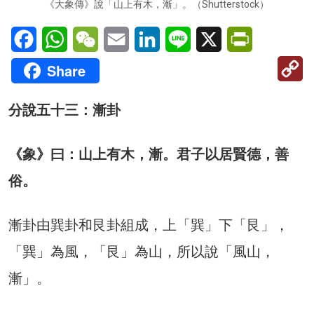
《大象傳》說「山上有木，漸」。（Shutterstock）
Facebook
WhatsApp
WeChat
Email
LinkedIn
Line
X
PrintFriendl
C
Share
Li
分說五十三：漸卦
《象》曰：山上有木，漸。君子以居賢德，善
俗。
漸卦由巽卦和艮卦組成，上「巽」下「艮」，
「巽」為風，「艮」為山，所以說「風山，
漸」。