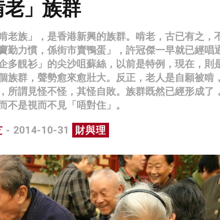
啃老」族群
啃老族」，是香港新興的族群。啃老，古已有之，
竇勤力慣，係街市賣鴨蛋」，許冠傑一早就已經唱
企多靚衫」的尖沙咀蘇絲，以前是特例，現在，則
個族群，聲勢愈來愈壯大。反正，老人是自願被啃
，所謂見怪不怪，其怪自敗。族群既然已經形成了
而不是視而不見「唔對住」。
芝
- 2014-10-31
財與理