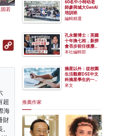
60名中小特幼老
師參與城大GenAI
遠固若
培訓班
編輯精選
孔永樂博士：英國
十年換七相，新揆
Copy
會否步前任後塵？
Link
脫歐後英國經濟為
本社編輯部
何仍然低迷？
摘星以外：從校園
生活觀察DSE中文
科摘星學生的一點
特質
來文
六
有超
推薦作家
際海
冊財
長。