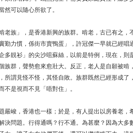
當然可以隨心所欲了。
啃老族」，是香港新興的族群。啃老，古已有之，
竇勤力慣，係街市賣鴨蛋」，許冠傑一早就已經唱
企多靚衫」的尖沙咀蘇絲，以前是特例，現在，則
個族群，聲勢愈來愈壯大。反正，老人是自願被啃
，所謂見怪不怪，其怪自敗。族群既然已經形成了
而不是視而不見「唔對住」。
題嚴峻，香港也一樣；於是，有人提出以房養老，
解決問題。行得通嗎？行不通。為甚麼？因為大多