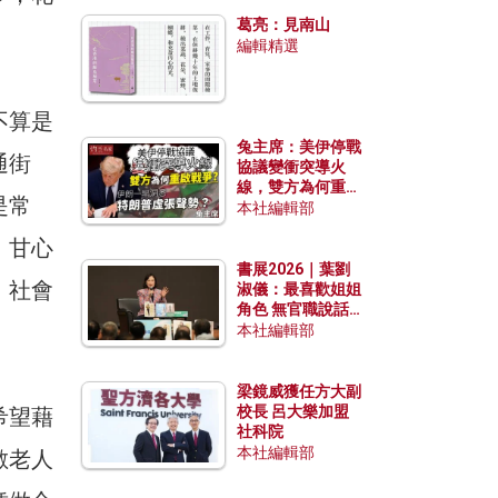
發揮穩定效用？
葛亮：見南山
編輯精選
不算是
兔主席：美伊停戰
通街
協議變衝突導火
線，雙方為何重啟
是常
戰爭？伊朗一早洞
本社編輯部
悉特朗普虛張聲
，甘心
勢？
書展2026｜葉劉
，社會
淑儀：最喜歡姐姐
角色 無官職說話
包袱少
本社編輯部
梁鏡威獲任方大副
校長 呂大樂加盟
希望藉
社科院
本社編輯部
數老人