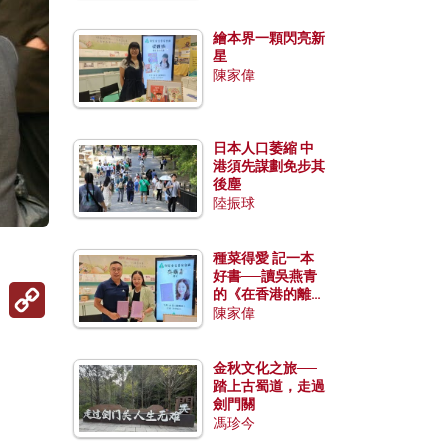
繪本界一顆閃亮新
星
陳家偉
日本人口萎縮 中
港須先謀劃免步其
後塵
陸振球
種菜得愛 記一本
好書──讀吳燕青
Copy
的《在香港的離島
Link
種菜》
陳家偉
金秋文化之旅──
踏上古蜀道，走過
劍門關
馮珍今