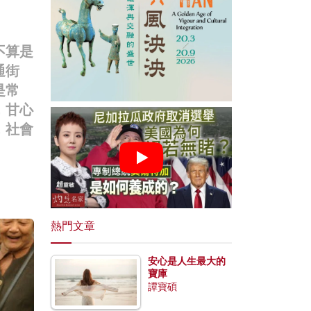
不算是
通街
是常
，甘心
，社會
熱門文章
安心是人生最大的
寶庫
譚寶碩