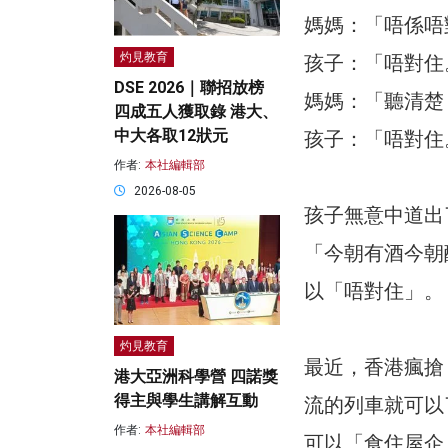
媽媽：「唔係唔
灼見教育
孩子：「唔對住
DSE 2026｜聯招放榜
媽媽：「聽清楚
四成五人獲取錄 港大、
中大各取12狀元
孩子：「唔對住
作者:
本社編輯部
2026-08-05
孩子無意中道出
「今朝有酒今朝
以「唔對住」。
灼見教育
最近，香港瘋搶 
港大亞洲科學營 四諾獎
得主與學生講解互動
流的列車就可以
作者:
本社編輯部
可以「食住屋企