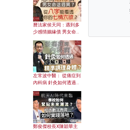
曆法家侯天同：遇到多
少感情姻緣債 男女命途
迥異？ 從八字能看透你
的七情六欲？
左常波中醫： 從痛症到
內科病 針灸如何透過解
筋結 精準調理身體？
鄭俊傑校長X陳穎華主