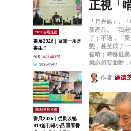
正視「
「月光族」、「
新產品。「我老
2026書展巡禮
了；不過，「屋
書展2026｜百無一用是
態，甚至成了一
書生？
被啃；時移世易
作者:
本社編輯部
就必須要面對，
2026-08-07
作者:
施德
2026書展巡禮
書展2026｜從劉以鬯
814篇刊報小品 重看香