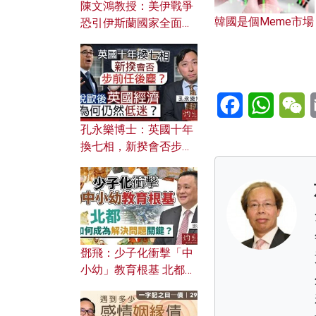
陳文鴻教授：美伊戰爭
韓國是個Meme市場
恐引伊斯蘭國家全面反
撲？ 俄羅斯欲聯合伊朗
對付北約美國？
Facebook
WhatsA
W
孔永樂博士：英國十年
換七相，新揆會否步前
任後塵？脫歐後英國經
濟為何仍然低迷？
鄧飛：少子化衝擊「中
小幼」教育根基 北都如
何成為解決問題關鍵？