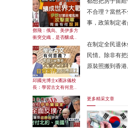
都想把房子留給
何避免遭AI演算法操
控？
不合理？當然不
事，政策制定者
鄧飛：俄烏、美伊多方
衝突交織，是否釀成世
在制定全民退休
界大戰？ 伊朗甘冒政權
風險攻擊美軍，背後有
民情。除非有把
何盤算？
原裝照搬到香港
邱國光博士x潘詠儀校
長：學習古文有何意
義？ 粵語怎樣傳承文言
更多精采文章
文之美？ 日常寫作如何
應用？