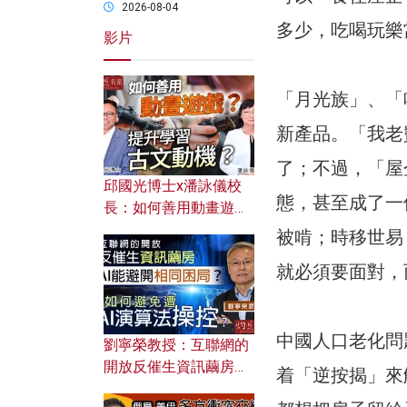
2026-08-04
多少，吃喝玩樂
影片
「月光族」、「
新產品。「我老
了；不過，「屋
邱國光博士x潘詠儀校
態，甚至成了一
長：如何善用動畫遊戲
提升學習古文動機？
被啃；時移世易
就必須要面對，
中國人口老化問
劉寧榮教授：互聯網的
開放反催生資訊繭房，
着「逆按揭」來
AI能避開相同困局？如