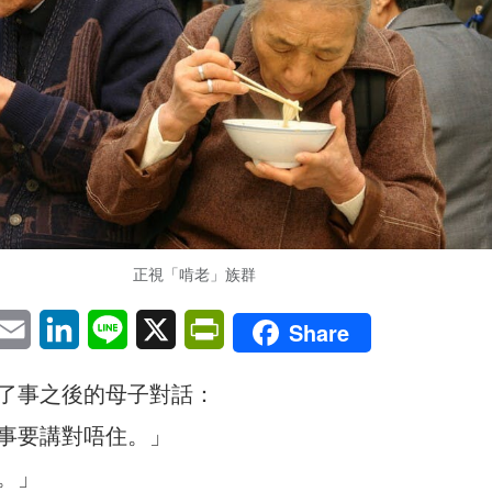
正視「啃老」族群
pp
eChat
Email
LinkedIn
Line
X
PrintFriendly
Share
了事之後的母子對話：
事要講對唔住。」
。」