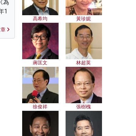
《為
年1
高希均
黃珍妮
文章
蔣匡文
林超英
徐俊祥
張樹槐