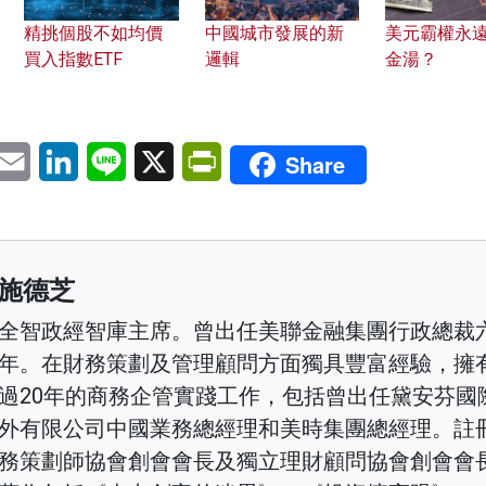
精挑個股不如均價
中國城市發展的新
美元霸權永
買入指數ETF
邏輯
金湯？
pp
eChat
Email
LinkedIn
Line
X
PrintFriendly
Share
施德芝
全智政經智庫主席。曾出任美聯金融集團行政總裁
年。在財務策劃及管理顧問方面獨具豐富經驗，擁
過20年的商務企管實踐工作，包括曾出任黛安芬國
外有限公司中國業務總經理和美時集團總經理。註
務策劃師協會創會會長及獨立理財顧問協會創會會