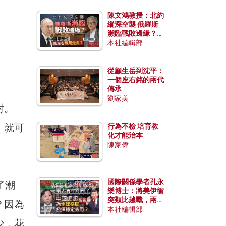
陳文鴻教授：北約
縱深空襲 俄羅斯
瀕臨戰敗邊緣？中
國零部件能左右戰
本社編輯部
局走向？
從顧生岳到沈平：
一個座右銘的兩代
傳承
劉家美
對。
，就可
行為不檢 培育教
化才能治本
陳家偉
國際關係學者孔永
了潮
樂博士：將美伊衝
突類比越戰，兩者
？因為
有何異同？中國崛
本社編輯部
起能否為全球格局
少，花