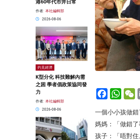
港60年代市井日常
作者:
本社編輯部
2026-08-06
灼見經濟
K型分化 科技難解內需
之困 學者倡政策協同發
Facebook
WhatsA
W
力
作者:
本社編輯部
2026-08-06
一個小小孩做錯
媽媽：「做錯了
孩子：「唔對住