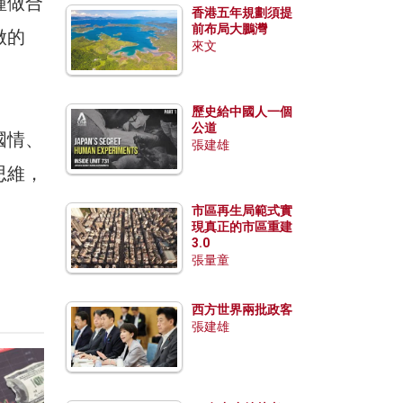
種做合
香港五年規劃須提
前布局大鵬灣
做的
來文
歷史給中國人一個
公道
國情、
張建雄
思維，
市區再生局範式實
現真正的市區重建
3.0
張量童
西方世界兩批政客
張建雄