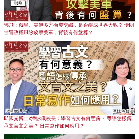
鄧飛：俄烏、美伊多方衝突交織，是否釀成世界大戰？ 伊朗
甘冒政權風險攻擊美軍，背後有何盤算？
邱國光博士x潘詠儀校長：學習古文有何意義？ 粵語怎樣傳
承文言文之美？ 日常寫作如何應用？