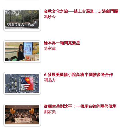
金秋文化之旅──踏上古蜀道，走過劍門關
馮珍今
繪本界一顆閃亮新星
陳家偉
AI發展美國搞小院高牆 中國推多邊合作
關品方
從顧生岳到沈平：一個座右銘的兩代傳承
劉家美