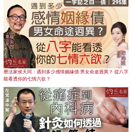
曆法家侯天同：遇到多少感情姻緣債 男女命途迥異？ 從八字
能看透你的七情六欲？