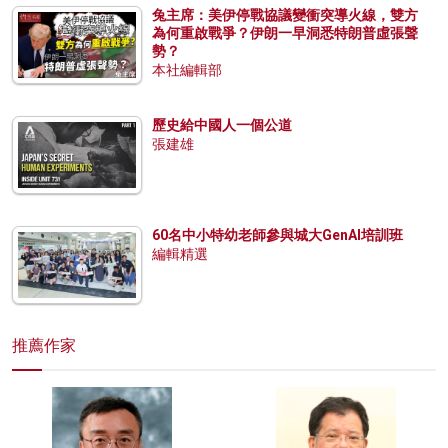
兔主席：美伊停戰協議變衝突導火線，雙方
為何重啟戰爭？伊朗一早洞悉特朗普虛張聲
勢？
本社編輯部
歷史給中國人一個公道
張建雄
60名中小特幼老師參與城大GenAI培訓班
編輯精選
推薦作家