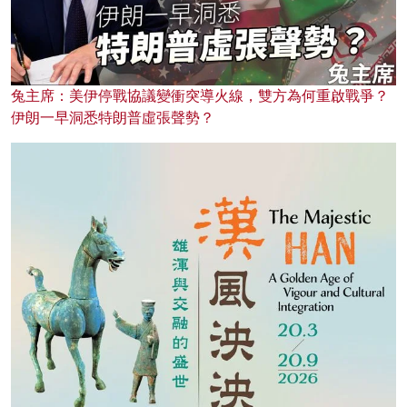
兔主席：美伊停戰協議變衝突導火線，雙方為何重啟戰爭？
伊朗一早洞悉特朗普虛張聲勢？