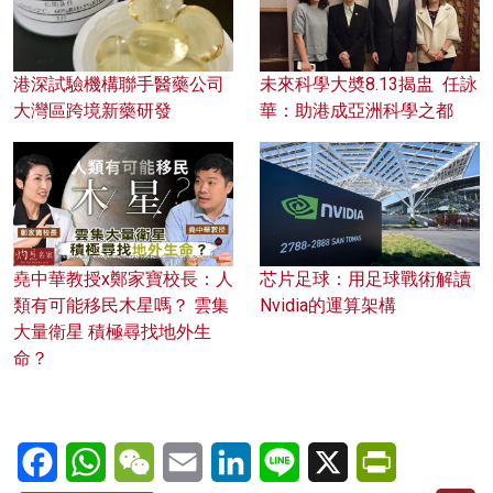
港深試驗機構聯手醫藥公司
未來科學大奬8.13揭盅 任詠
大灣區跨境新藥研發
華：助港成亞洲科學之都
堯中華教授x鄭家寶校長：人
芯片足球：用足球戰術解讀
類有可能移民木星嗎？ 雲集
Nvidia的運算架構
大量衛星 積極尋找地外生
命？
Facebook
WhatsApp
WeChat
Email
LinkedIn
Line
X
PrintFriendl