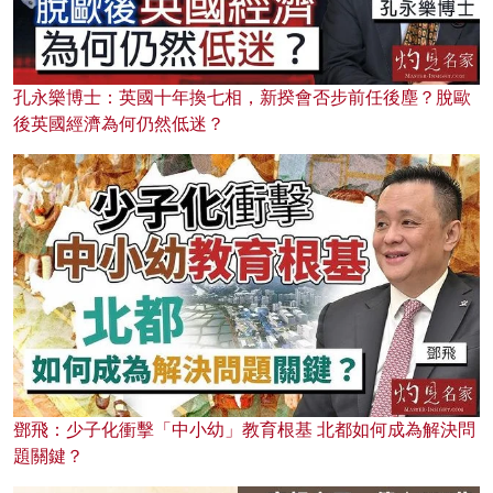
孔永樂博士：英國十年換七相，新揆會否步前任後塵？脫歐
後英國經濟為何仍然低迷？
鄧飛：少子化衝擊「中小幼」教育根基 北都如何成為解決問
題關鍵？