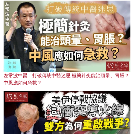
左常波中醫：打破傳統中醫迷思 極簡針灸能治頭暈、胃脹？
中風應如何急救？