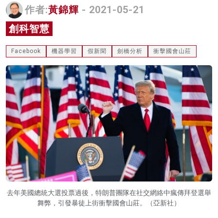
作者:
黃錦輝
- 2021-05-21
名家榜
創科智慧
灼見活動
Facebook
機器學習
假新聞
劍橋分析
衝擊國會山莊
關於我們
去年美國總統大選投票過後，特朗普團隊在社交網絡中瘋傳拜登選舉
舞弊，引發暴徒上街衝擊國會山莊。（亞新社）