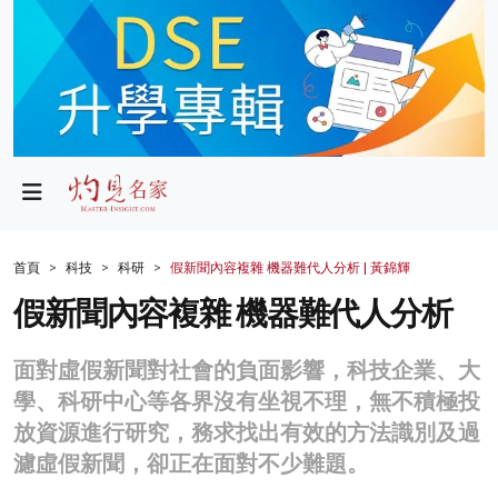
政局
教育
文化
財經
首頁
科技
科研
假新聞內容複雜 機器難代人分析 | 黃錦輝
生活
假新聞內容複雜 機器難代人分析
健康
面對虛假新聞對社會的負面影響，科技企業、大
商業
學、科研中心等各界沒有坐視不理，無不積極投
放資源進行研究，務求找出有效的方法識別及過
科技
濾虛假新聞，卻正在面對不少難題。
影片