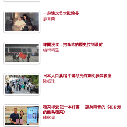
一起懷念吳大猷院長
廖書蘭
雄關漫道：把遙遠的歷史拉到眼前
編輯精選
日本人口萎縮 中港須先謀劃免步其後塵
陸振球
種菜得愛 記一本好書──讀吳燕青的《在香港
的離島種菜》
陳家偉