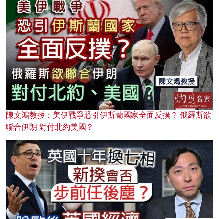
陳文鴻教授：美伊戰爭恐引伊斯蘭國家全面反撲？ 俄羅斯欲
聯合伊朗 對付北約美國？