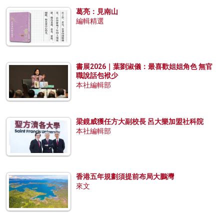
葛亮：見南山
編輯精選
書展2026｜葉劉淑儀：最喜歡姐姐角色 無官
職說話包袱少
本社編輯部
梁鏡威獲任方大副校長 呂大樂加盟社科院
本社編輯部
香港五年規劃須提前布局大鵬灣
來文