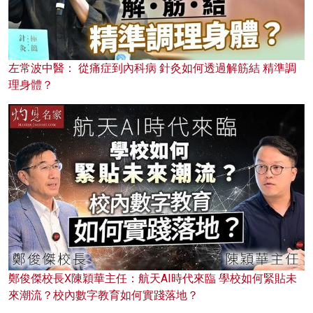
左常波中醫： 從痛症到內科病 針灸如何透過解筋結 精準調
理身體？
鄭俊傑校長X陳穎華主任：航天AI時代來臨 學校如何緊貼未
來潮流？校內數字教育如何實踐落地？