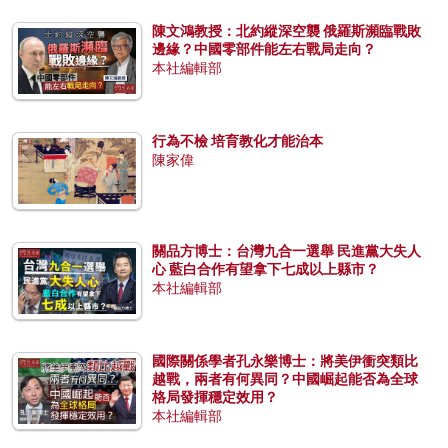
陳文鴻教授：北約縱深空襲 俄羅斯瀕臨戰敗
邊緣？中國零部件能左右戰局走向？
本社編輯部
行為不檢 培育教化才能治本
陳家偉
關品方博士：台灣九合一選舉 民進黨大失人
心 藍白合作有望拿下七成以上縣市？
本社編輯部
國際關係學者孔永樂博士：將美伊衝突類比
越戰，兩者有何異同？中國崛起能否為全球
格局發揮穩定效用？
本社編輯部