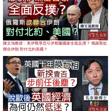
陳文鴻教授：美伊戰爭恐引伊斯蘭國家全面反撲？ 俄羅斯欲
聯合伊朗 對付北約美國？