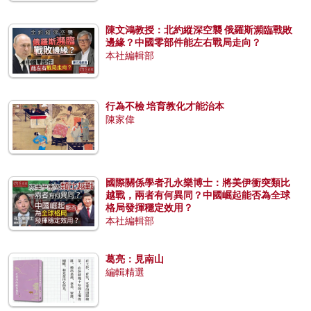
陳文鴻教授：北約縱深空襲 俄羅斯瀕臨戰敗
邊緣？中國零部件能左右戰局走向？
本社編輯部
行為不檢 培育教化才能治本
陳家偉
國際關係學者孔永樂博士：將美伊衝突類比
越戰，兩者有何異同？中國崛起能否為全球
格局發揮穩定效用？
本社編輯部
葛亮：見南山
編輯精選