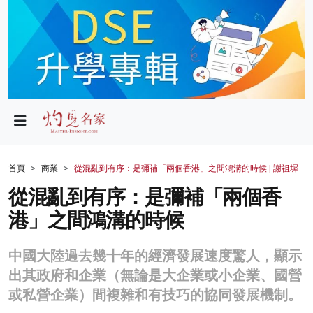
政局
教育
文化
財經
首頁
商業
從混亂到有序：是彌補「兩個香港」之間鴻溝的時候 | 謝祖墀
生活
從混亂到有序：是彌補「兩個香
港」之間鴻溝的時候
健康
商業
中國大陸過去幾十年的經濟發展速度驚人，顯示
出其政府和企業（無論是大企業或小企業、國營
科技
或私營企業）間複雜和有技巧的協同發展機制。
影片