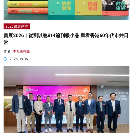
2026書展巡禮
書展2026｜從劉以鬯814篇刊報小品 重看香港60年代市井日
常
作者:
本社編輯部
2026-08-06