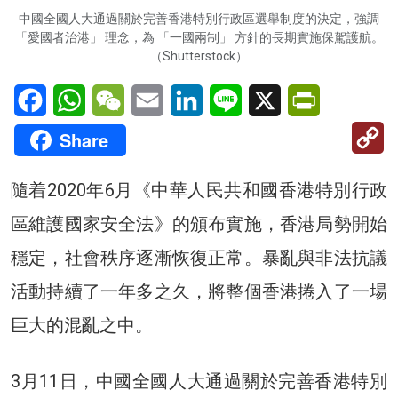
中國全國人大通過關於完善香港特別行政區選舉制度的決定，強調
「愛國者治港」 理念，為 「一國兩制」 方針的長期實施保駕護航。
（Shutterstock）
Facebook
WhatsApp
WeChat
Email
LinkedIn
Line
X
PrintFriendl
C
Share
Li
隨着2020年6月《中華人民共和國香港特別行政
區維護國家安全法》的頒布實施，香港局勢開始
穩定，社會秩序逐漸恢復正常。暴亂與非法抗議
活動持續了一年多之久，將整個香港捲入了一場
巨大的混亂之中。
3月11日，中國全國人大通過關於完善香港特別