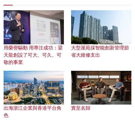
用榮譽驅動 用專注成功：梁
大型屋苑採智能創新管理節
天龍創設了可大、可久、可
省大維修支出
敬的事業
出海浙江企業與香港平台角
實至名歸
色