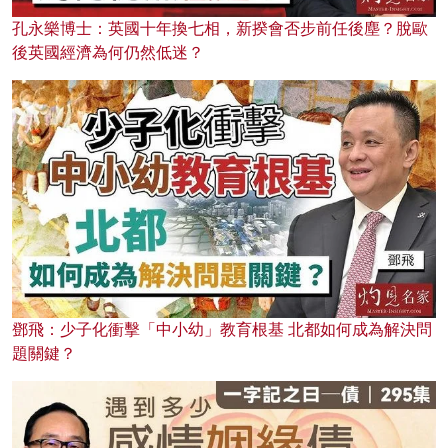
孔永樂博士：英國十年換七相，新揆會否步前任後塵？脫歐
後英國經濟為何仍然低迷？
鄧飛：少子化衝擊「中小幼」教育根基 北都如何成為解決問
題關鍵？