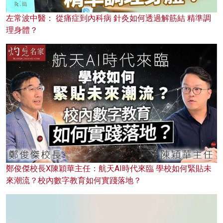
左常波中醫： 從痛症到內科病 針灸如何透過解筋結 精準調
理身體？
鄭俊傑校長X陳穎華主任：航天AI時代來臨 學校如何緊貼未
來潮流？校內數字教育如何實踐落地？