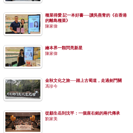
種菜得愛 記一本好書──讀吳燕青的《在香港
的離島種菜》
陳家偉
繪本界一顆閃亮新星
陳家偉
金秋文化之旅──踏上古蜀道，走過劍門關
馮珍今
從顧生岳到沈平：一個座右銘的兩代傳承
劉家美