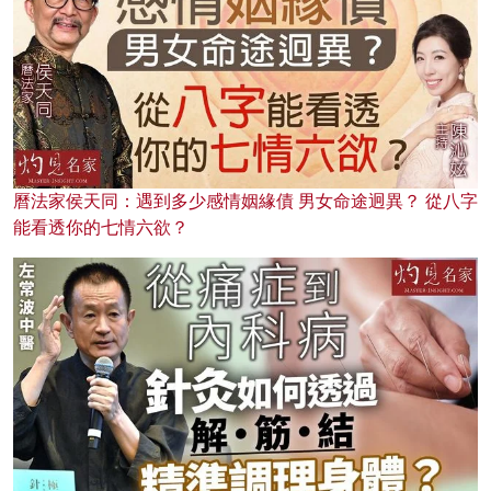
曆法家侯天同：遇到多少感情姻緣債 男女命途迥異？ 從八字
能看透你的七情六欲？