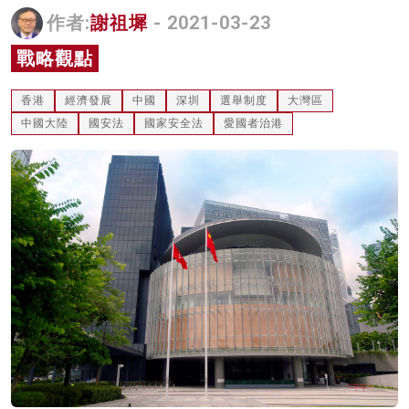
作者:
謝祖墀
- 2021-03-23
名家榜
戰略觀點
灼見活動
關於我們
香港
經濟發展
中國
深圳
選舉制度
大灣區
中國大陸
國安法
國家安全法
愛國者治港