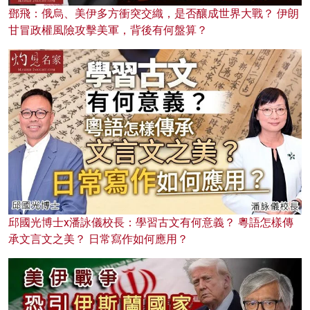
鄧飛：俄烏、美伊多方衝突交織，是否釀成世界大戰？ 伊朗
甘冒政權風險攻擊美軍，背後有何盤算？
邱國光博士x潘詠儀校長：學習古文有何意義？ 粵語怎樣傳
承文言文之美？ 日常寫作如何應用？