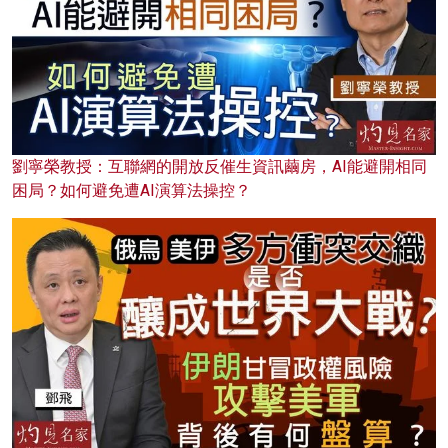
劉寧榮教授：互聯網的開放反催生資訊繭房，AI能避開相同
困局？如何避免遭AI演算法操控？