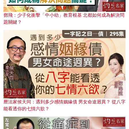
鄧飛：少子化衝擊「中小幼」教育根基 北都如何成為解決問
題關鍵？
曆法家侯天同：遇到多少感情姻緣債 男女命途迥異？ 從八字
能看透你的七情六欲？