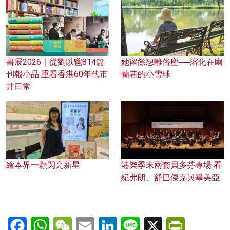
書展2026｜從劉以鬯814篇
她留餘想離俗塵──溶化在幽
刊報小品 重看香港60年代市
蘭巷的小雪球
井日常
繪本界一顆閃亮新星
港樂季末兩套貝多芬專場 看
紀弗朗、舒巴傑克與畢美亞
Facebook
WhatsApp
WeChat
Email
LinkedIn
Line
X
PrintFriendl