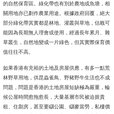
的自然保育區。綠化帶也有別於農地或魚塘，相
關用地亦已劃作農業用途。根據政府回覆，絕大
部分綠化帶其實都是林地、灌叢與草地，估嶯可
能因為長期無人理會或使用，經過長年累月、雜
草叢生，自然地變成一片綠色，但其實際保育價
值往往不高。
如果香港有充裕的土地及房屋供應，有多一點荒
林野草用地，供昆蟲雀鳥、野豬野牛生活也不成
問題，問題是香港的土地房屋短缺極為嚴重，輪
候公屋時間愈拖愈長，大量基層市民被迫捱貴
租、住劏房，甚至要瞓公園、瞓麥當勞，私樓價