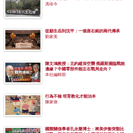
馮珍今
從顧生岳到沈平：一個座右銘的兩代傳承
劉家美
陳文鴻教授：北約縱深空襲 俄羅斯瀕臨戰敗
邊緣？中國零部件能左右戰局走向？
本社編輯部
行為不檢 培育教化才能治本
陳家偉
國際關係學者孔永樂博士：將美伊衝突類比