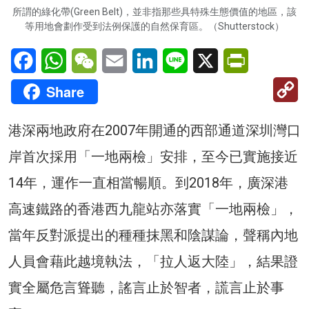
所謂的綠化帶(Green Belt)，並非指那些具特殊生態價值的地區，該
等用地會劃作受到法例保護的自然保育區。（Shutterstock）
Facebook
WhatsApp
WeChat
Email
LinkedIn
Line
X
PrintFriendl
C
Share
Li
港深兩地政府在2007年開通的西部通道深圳灣口
岸首次採用「一地兩檢」安排，至今已實施接近
14年，運作一直相當暢順。到2018年，廣深港
高速鐵路的香港西九龍站亦落實「一地兩檢」，
當年反對派提出的種種抹黑和陰謀論，聲稱內地
人員會藉此越境執法，「拉人返大陸」，結果證
實全屬危言聳聽，謠言止於智者，謊言止於事