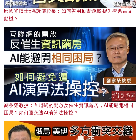
邱國光博士x潘詠儀校長：如何善用動畫遊戲 提升學習古文
動機？
劉寧榮教授：互聯網的開放反催生資訊繭房，AI能避開相同
困局？如何避免遭AI演算法操控？