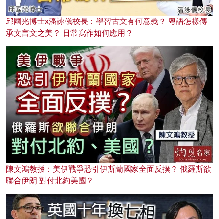
邱國光博士x潘詠儀校長：學習古文有何意義？ 粵語怎樣傳
承文言文之美？ 日常寫作如何應用？
陳文鴻教授：美伊戰爭恐引伊斯蘭國家全面反撲？ 俄羅斯欲
聯合伊朗 對付北約美國？