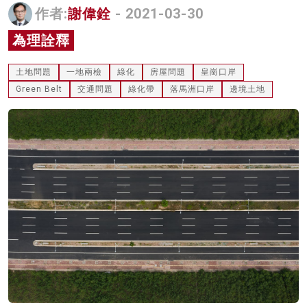
作者:
謝偉銓
- 2021-03-30
名家榜
為理詮釋
灼見活動
土地問題
一地兩檢
綠化
房屋問題
皇崗口岸
關於我們
Green Belt
交通問題
綠化帶
落馬洲口岸
邊境土地