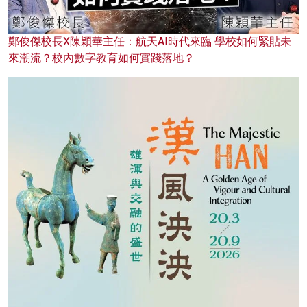
鄭俊傑校長X陳穎華主任：航天AI時代來臨 學校如何緊貼未
來潮流？校內數字教育如何實踐落地？