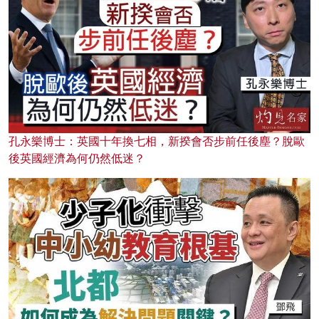
孔永樂博士：英國十年換七相，新揆會否步前任後塵？脫歐
後英國經濟為何仍然低迷？