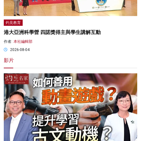
灼見教育
港大亞洲科學營 四諾獎得主與學生講解互動
作者:
本社編輯部
2026-08-04
影片