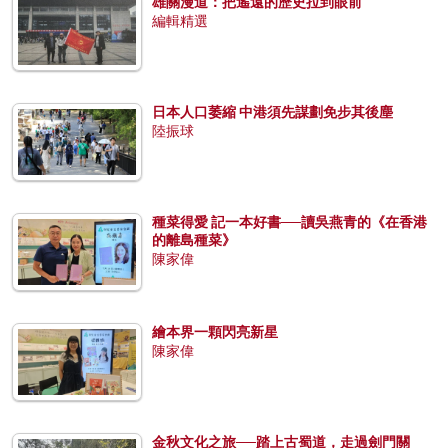
雄關漫道：把遙遠的歷史拉到眼前
編輯精選
日本人口萎縮 中港須先謀劃免步其後塵
陸振球
種菜得愛 記一本好書──讀吳燕青的《在香港
的離島種菜》
陳家偉
繪本界一顆閃亮新星
陳家偉
金秋文化之旅──踏上古蜀道，走過劍門關