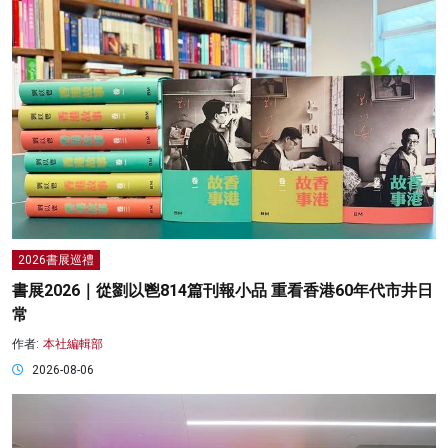
2026書展巡禮
書展2026｜從劉以鬯814篇刊報小品 重看香港60年代市井日
常
作者:
本社編輯部
2026-08-06