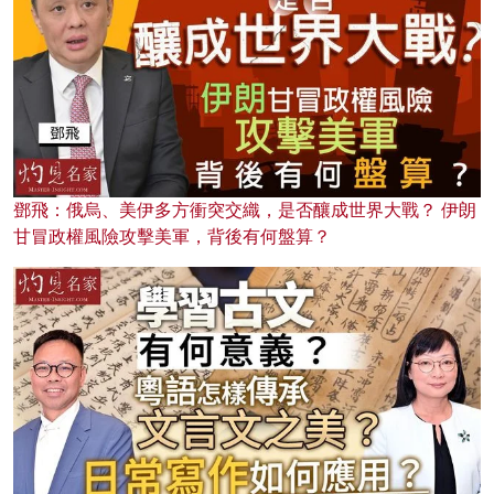
鄧飛：俄烏、美伊多方衝突交織，是否釀成世界大戰？ 伊朗
甘冒政權風險攻擊美軍，背後有何盤算？