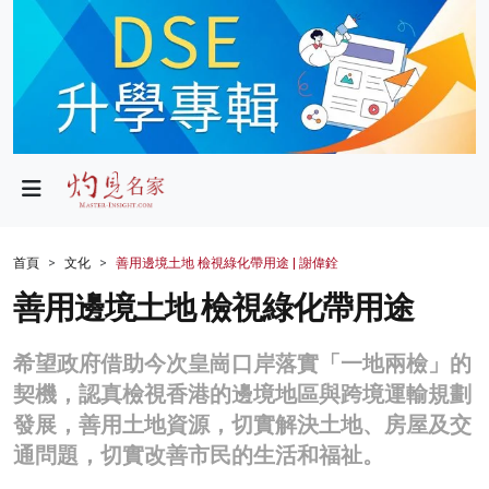
政局
教育
文化
財經
首頁
文化
善用邊境土地 檢視綠化帶用途 | 謝偉銓
生活
善用邊境土地 檢視綠化帶用途
健康
希望政府借助今次皇崗口岸落實「一地兩檢」的
商業
契機，認真檢視香港的邊境地區與跨境運輸規劃
發展，善用土地資源，切實解決土地、房屋及交
科技
通問題，切實改善市民的生活和福祉。
影片