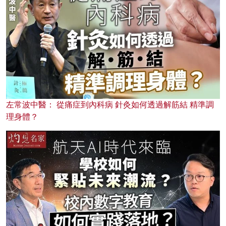
左常波中醫： 從痛症到內科病 針灸如何透過解筋結 精準調
理身體？