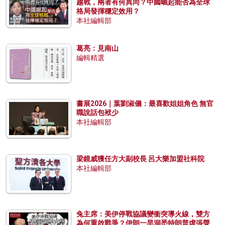
越戰，兩者有何異同？中國崛起能否為全球
格局發揮穩定效用？
本社編輯部
葛亮：見南山
編輯精選
書展2026｜葉劉淑儀：最喜歡姐姐角色 無官
職說話包袱少
本社編輯部
梁鏡威獲任方大副校長 呂大樂加盟社科院
本社編輯部
兔主席：美伊停戰協議變衝突導火線，雙方
為何重啟戰爭？伊朗一早洞悉特朗普虛張聲