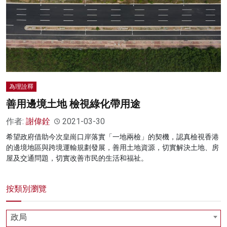
名家榜
灼見活動
關於我們
為理詮釋
善用邊境土地 檢視綠化帶用途
作者:
謝偉銓
2021-03-30
希望政府借助今次皇崗口岸落實「一地兩檢」的契機，認真檢視香港
的邊境地區與跨境運輸規劃發展，善用土地資源，切實解決土地、房
屋及交通問題，切實改善市民的生活和福祉。
按類別瀏覽
政局