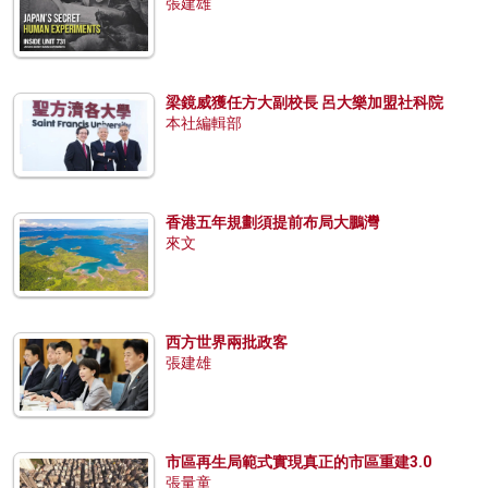
張建雄
梁鏡威獲任方大副校長 呂大樂加盟社科院
本社編輯部
香港五年規劃須提前布局大鵬灣
來文
西方世界兩批政客
張建雄
市區再生局範式實現真正的市區重建3.0
張量童