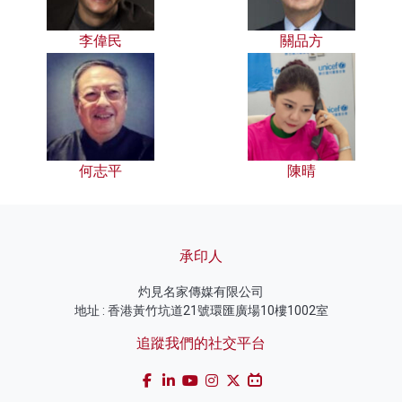
李偉民
關品方
何志平
陳晴
承印人
灼見名家傳媒有限公司
地址 : 香港黃竹坑道21號環匯廣場10樓1002室
追蹤我們的社交平台