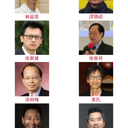
林超英
譚寶碩
徐家健
徐俊祥
張樹槐
黃氏