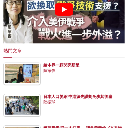
熱門文章
繪本界一顆閃亮新星
陳家偉
日本人口萎縮 中港須先謀劃免步其後塵
陸振球
種菜得愛 記一本好書──讀吳燕青的《在香港