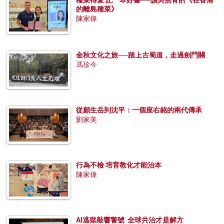
的離島種菜》
陳家偉
金秋文化之旅──踏上古蜀道，走過劍門關
馮珍今
從顧生岳到沈平：一個座右銘的兩代傳承
劉家美
行為不檢 培育教化才能治本
陳家偉
AI逃獄敲響警號 全球共治才是解方