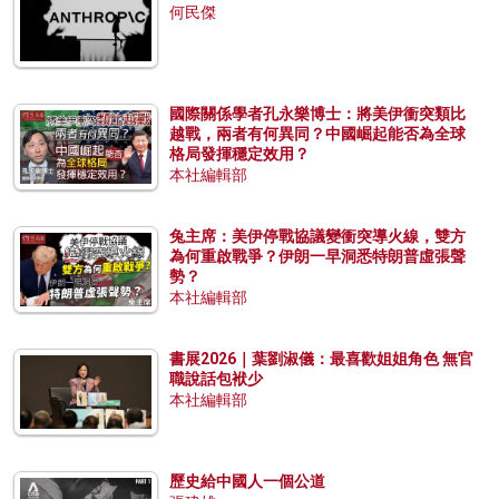
何民傑
國際關係學者孔永樂博士：將美伊衝突類比
越戰，兩者有何異同？中國崛起能否為全球
格局發揮穩定效用？
本社編輯部
兔主席：美伊停戰協議變衝突導火線，雙方
為何重啟戰爭？伊朗一早洞悉特朗普虛張聲
勢？
本社編輯部
書展2026｜葉劉淑儀：最喜歡姐姐角色 無官
職說話包袱少
本社編輯部
歷史給中國人一個公道