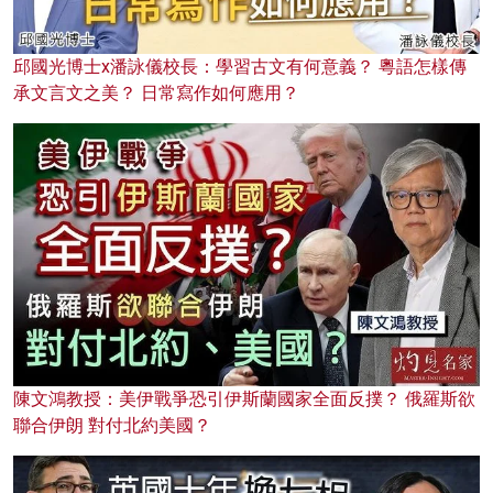
邱國光博士x潘詠儀校長：學習古文有何意義？ 粵語怎樣傳
承文言文之美？ 日常寫作如何應用？
陳文鴻教授：美伊戰爭恐引伊斯蘭國家全面反撲？ 俄羅斯欲
聯合伊朗 對付北約美國？