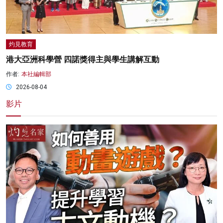
灼見教育
港大亞洲科學營 四諾獎得主與學生講解互動
作者:
本社編輯部
2026-08-04
影片