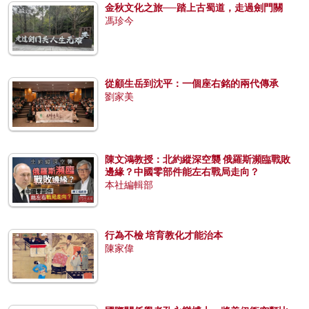
金秋文化之旅──踏上古蜀道，走過劍門關
馮珍今
從顧生岳到沈平：一個座右銘的兩代傳承
劉家美
陳文鴻教授：北約縱深空襲 俄羅斯瀕臨戰敗
邊緣？中國零部件能左右戰局走向？
本社編輯部
行為不檢 培育教化才能治本
陳家偉