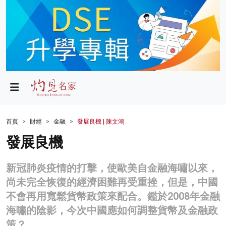
政局
教育
文化
財經
首頁
財經
金融
發展良機 | 陳文鴻
生活
發展良機
健康
新冠肺炎疫情的打擊，使歐美自金融海嘯以來，
商業
尚未完全恢復的經濟困難再受重挫，但是，中國
不會再用寬鬆貨幣政策來配合。鑑於2008年金融
科技
海嘯的陰影，今次中國應如何調整貨幣及金融政
影片
策？