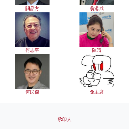
關品方
翁港成
何志平
陳晴
何民傑
兔主席
承印人