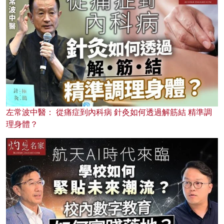
左常波中醫： 從痛症到內科病 針灸如何透過解筋結 精準調
理身體？