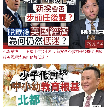
孔永樂博士：英國十年換七相，新揆會否步前任後塵？脫歐
後英國經濟為何仍然低迷？