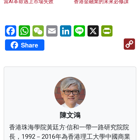
當AI革命遇上市場失效
香港金融業的未來必修課
Facebook
WhatsApp
WeChat
Email
LinkedIn
Line
X
PrintFriendl
C
Share
Li
陳文鴻
香港珠海學院黃廷方·信和一帶一路研究院院
長，1992－2016年為香港理工大學中國商業