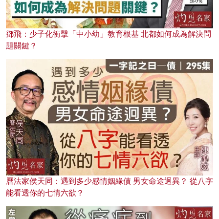
鄧飛：少子化衝擊「中小幼」教育根基 北都如何成為解決問
題關鍵？
曆法家侯天同：遇到多少感情姻緣債 男女命途迥異？ 從八字
能看透你的七情六欲？