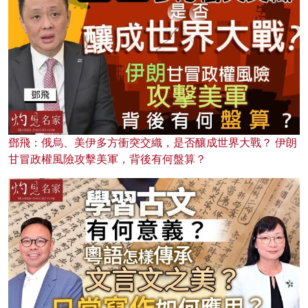
鄧飛：俄烏、美伊多方衝突交織，是否釀成世界大戰？ 伊朗
甘冒政權風險攻擊美軍，背後有何盤算？