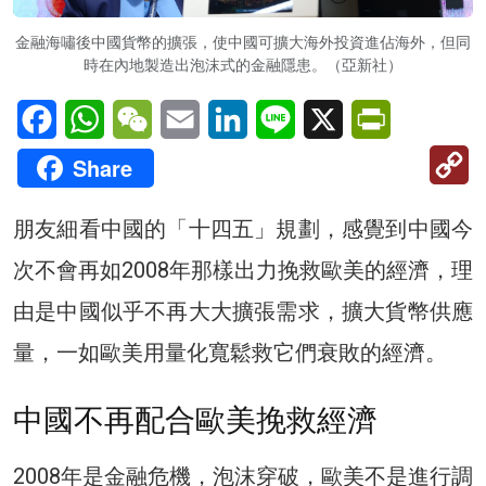
金融海嘯後中國貨幣的擴張，使中國可擴大海外投資進佔海外，但同
時在內地製造出泡沫式的金融隱患。（亞新社）
Facebook
WhatsApp
WeChat
Email
LinkedIn
Line
X
PrintFriendl
C
Share
Li
朋友細看中國的「十四五」規劃，感覺到中國今
次不會再如2008年那樣出力挽救歐美的經濟，理
由是中國似乎不再大大擴張需求，擴大貨幣供應
量，一如歐美用量化寬鬆救它們衰敗的經濟。
中國不再配合歐美挽救經濟
2008年是金融危機，泡沫穿破，歐美不是進行調