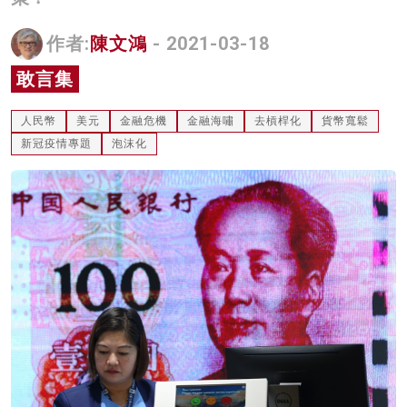
名家榜
作者:
陳文鴻
- 2021-03-18
灼見活動
敢言集
關於我們
人民幣
美元
金融危機
金融海嘯
去槓桿化
貨幣寬鬆
新冠疫情專題
泡沫化