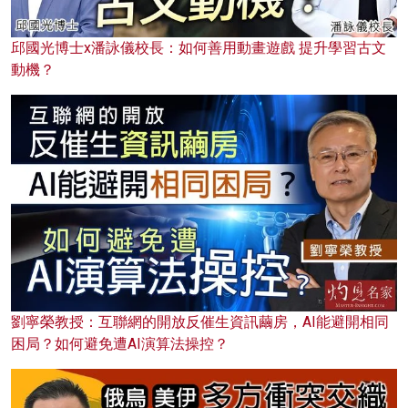
邱國光博士x潘詠儀校長：如何善用動畫遊戲 提升學習古文
動機？
劉寧榮教授：互聯網的開放反催生資訊繭房，AI能避開相同
困局？如何避免遭AI演算法操控？