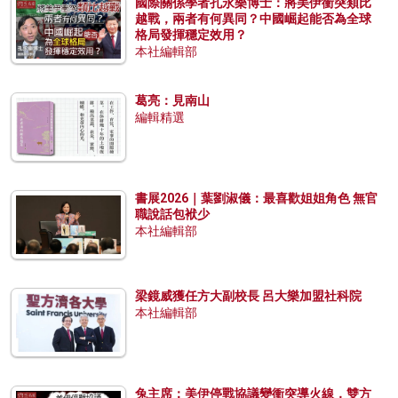
國際關係學者孔永樂博士：將美伊衝突類比
越戰，兩者有何異同？中國崛起能否為全球
格局發揮穩定效用？
本社編輯部
葛亮：見南山
編輯精選
書展2026｜葉劉淑儀：最喜歡姐姐角色 無官
職說話包袱少
本社編輯部
梁鏡威獲任方大副校長 呂大樂加盟社科院
本社編輯部
兔主席：美伊停戰協議變衝突導火線，雙方