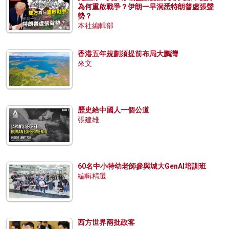
為何重啟戰爭？伊朗一早洞悉特朗普虛張聲
勢？
本社編輯部
香港五年規劃須提前布局大鵬灣
來文
歷史給中國人一個公道
張建雄
60名中小特幼老師參與城大GenAI培訓班
編輯精選
西方世界兩批政客