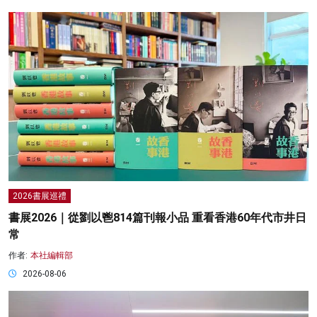
2026書展巡禮
書展2026｜從劉以鬯814篇刊報小品 重看香港60年代市井日
常
作者:
本社編輯部
2026-08-06