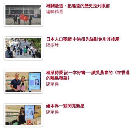
雄關漫道：把遙遠的歷史拉到眼前
編輯精選
日本人口萎縮 中港須先謀劃免步其後塵
陸振球
種菜得愛 記一本好書──讀吳燕青的《在香港
的離島種菜》
陳家偉
繪本界一顆閃亮新星
陳家偉