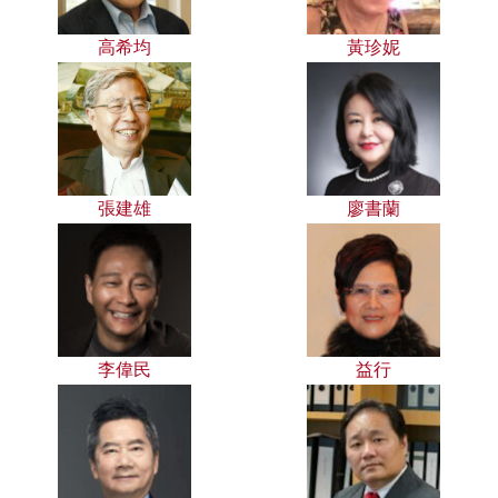
高希均
黃珍妮
張建雄
廖書蘭
李偉民
益行