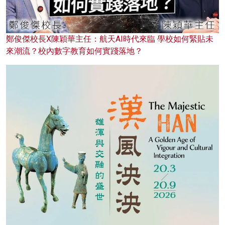
鄭俊傑校長X陳穎華主任：航天AI時代來臨 學校如何緊貼未
來潮流？校內數字教育如何實踐落地？