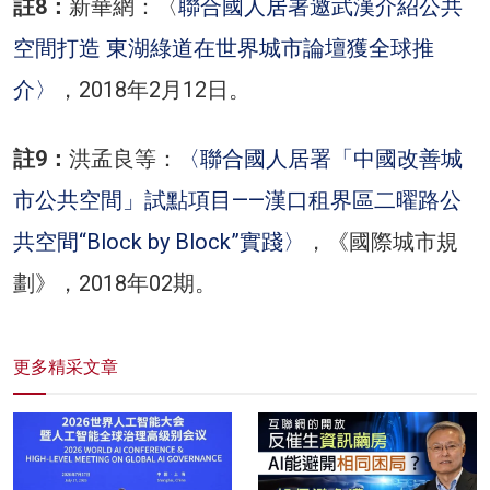
註8：
新華網：〈
聯合國人居署邀武漢介紹公共
空間打造 東湖綠道在世界城市論壇獲全球推
介〉
，2018年2月12日。
註9：
洪孟良等：
〈聯合國人居署「中國改善城
市公共空間」試點項目——漢口租界區二曜路公
共空間“Block by Block”實踐〉
，《國際城市規
劃》，2018年02期。
更多精采文章