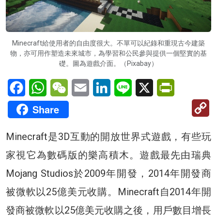
Minecraft給使用者的自由度很大。不單可以紀錄和重現古今建築
物，亦可用作塑造未來城市，為學習和公民參與提供一個堅實的基
礎。圖為遊戲介面。（Pixabay）
Facebook
WhatsApp
WeChat
Email
LinkedIn
Line
X
PrintFriendl
C
Share
Li
Minecraft是3D互動的開放世界式遊戲，有些玩
家視它為數碼版的樂高積木。遊戲最先由瑞典
Mojang Studios於2009年開發，2014年開發商
被微軟以25億美元收購。Minecraft自2014年開
發商被微軟以25億美元收購之後，用戶數目增長