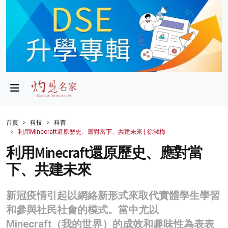
政局
教育
文化
財經
首頁
科技
科普
利用Minecraft還原歷史、應對當下、共建未來 | 徐淑梅
生活
利用Minecraft還原歷史、應對當
健康
下、共建未來
商業
新冠疫情引起以網絡新形式來取代實體學生學習
科技
和參與社民社會的模式。當中尤以
影片
Minecraft（我的世界）的成效和趣味性為表表