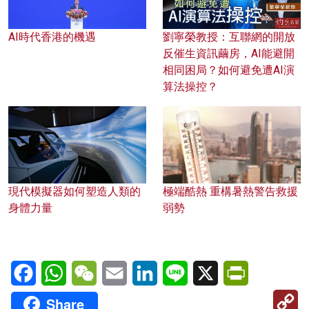
AI時代香港的機遇
劉寧榮教授：互聯網的開放
反催生資訊繭房，AI能避開
相同困局？如何避免遭AI演
算法操控？
現代模擬器如何塑造人類的
極端酷熱 重構暑熱警告救援
身體力量
弱勢
Facebook
WhatsApp
WeChat
Email
LinkedIn
Line
X
PrintFriendl
C
Share
Li