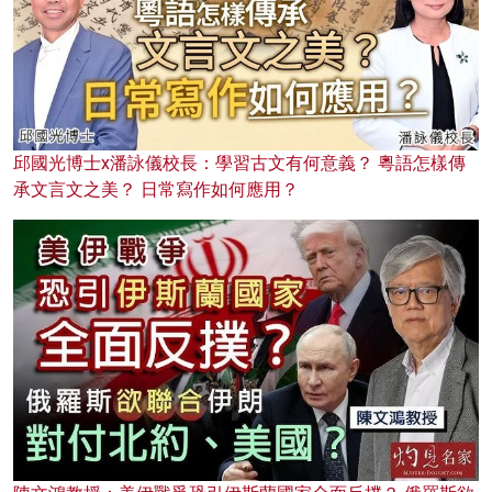
邱國光博士x潘詠儀校長：學習古文有何意義？ 粵語怎樣傳
承文言文之美？ 日常寫作如何應用？