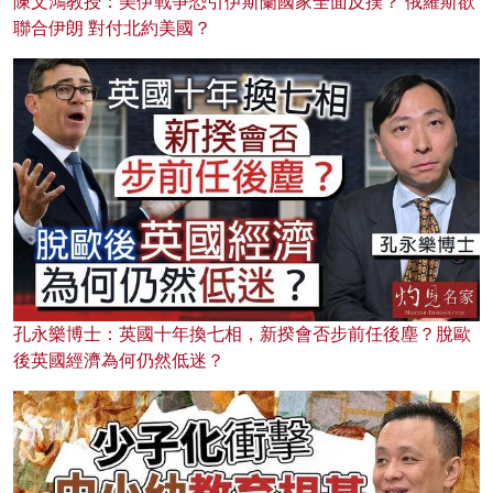
陳文鴻教授：美伊戰爭恐引伊斯蘭國家全面反撲？ 俄羅斯欲
聯合伊朗 對付北約美國？
孔永樂博士：英國十年換七相，新揆會否步前任後塵？脫歐
後英國經濟為何仍然低迷？