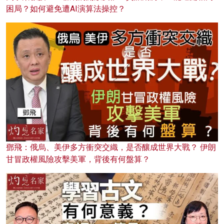
困局？如何避免遭AI演算法操控？
鄧飛：俄烏、美伊多方衝突交織，是否釀成世界大戰？ 伊朗
甘冒政權風險攻擊美軍，背後有何盤算？