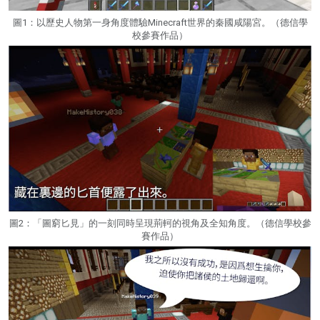
圖1：以歷史人物第一身角度體驗Minecraft世界的秦國咸陽宮。（德信學
校參賽作品）
圖2：「圖窮匕見」的一刻同時呈現荊軻的視角及全知角度。（德信學校參
賽作品）