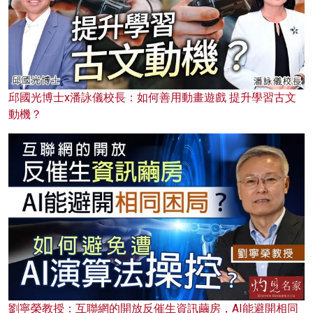
邱國光博士x潘詠儀校長：如何善用動畫遊戲 提升學習古文
動機？
劉寧榮教授：互聯網的開放反催生資訊繭房，AI能避開相同