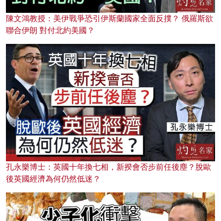
陳文鴻教授：美伊戰爭恐引伊斯蘭國家全面反撲？ 俄羅斯欲
聯合伊朗 對付北約美國？
孔永樂博士：英國十年換七相，新揆會否步前任後塵？脫歐
後英國經濟為何仍然低迷？