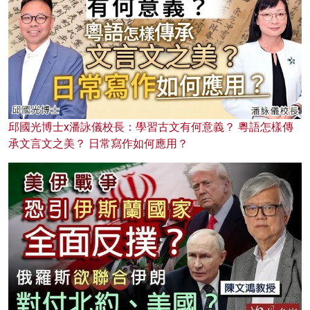
邱國光博士x潘詠儀校長：學習古文有何意義？ 粵語怎樣傳
承文言文之美？ 日常寫作如何應用？