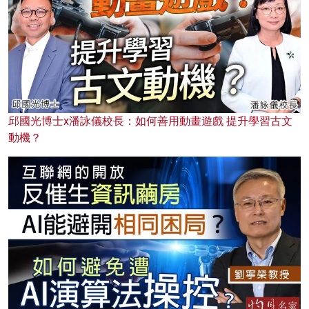
邱國光博士x潘詠儀校長：如何善用動畫遊戲 提升學習古文
動機？