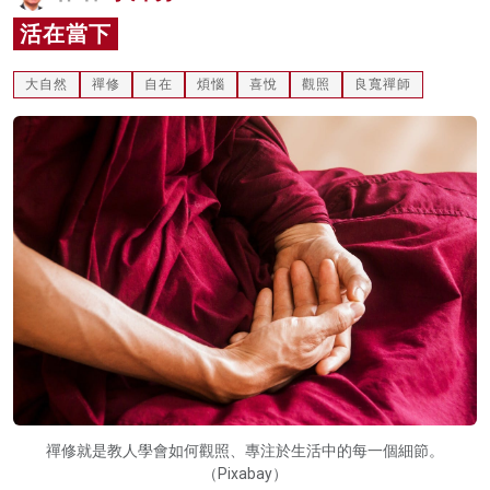
名家榜
活在當下
灼見活動
大自然
禪修
自在
煩惱
喜悅
觀照
良寬禪師
關於我們
禪修就是教人學會如何觀照、專注於生活中的每一個細節。
（Pixabay）