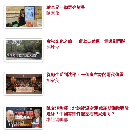
繪本界一顆閃亮新星
陳家偉
金秋文化之旅──踏上古蜀道，走過劍門關
馮珍今
從顧生岳到沈平：一個座右銘的兩代傳承
劉家美
陳文鴻教授：北約縱深空襲 俄羅斯瀕臨戰敗
邊緣？中國零部件能左右戰局走向？
本社編輯部