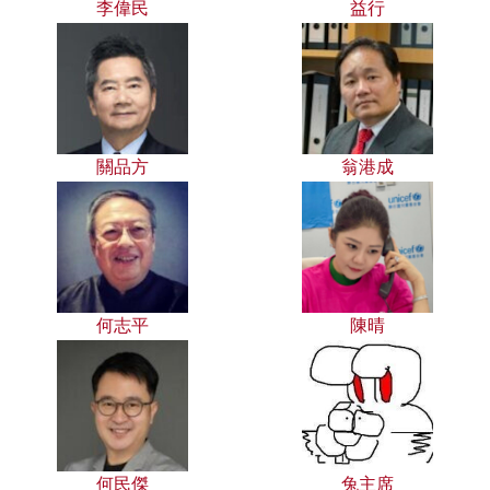
李偉民
益行
關品方
翁港成
何志平
陳晴
何民傑
兔主席