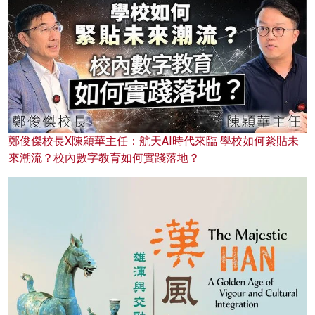
鄭俊傑校長X陳穎華主任：航天AI時代來臨 學校如何緊貼未
來潮流？校內數字教育如何實踐落地？