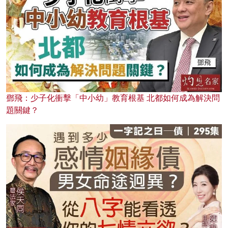
鄧飛：少子化衝擊「中小幼」教育根基 北都如何成為解決問
題關鍵？