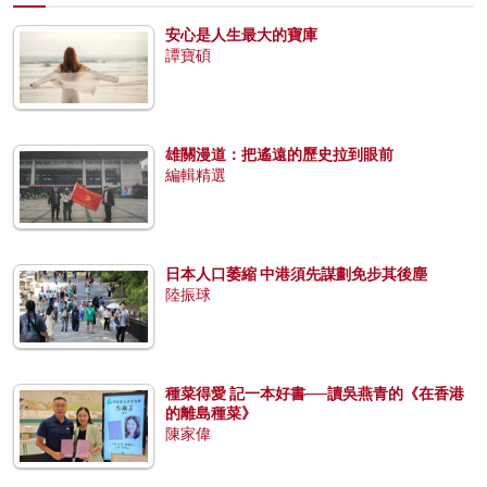
安心是人生最大的寶庫
譚寶碩
雄關漫道：把遙遠的歷史拉到眼前
編輯精選
日本人口萎縮 中港須先謀劃免步其後塵
陸振球
種菜得愛 記一本好書──讀吳燕青的《在香港
的離島種菜》
陳家偉