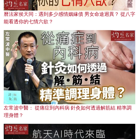
曆法家侯天同：遇到多少感情姻緣債 男女命途迥異？ 從八字
能看透你的七情六欲？
左常波中醫： 從痛症到內科病 針灸如何透過解筋結 精準調
理身體？