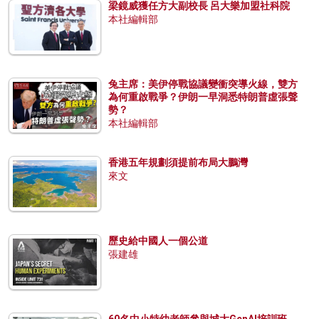
梁鏡威獲任方大副校長 呂大樂加盟社科院
本社編輯部
兔主席：美伊停戰協議變衝突導火線，雙方
為何重啟戰爭？伊朗一早洞悉特朗普虛張聲
勢？
本社編輯部
香港五年規劃須提前布局大鵬灣
來文
歷史給中國人一個公道
張建雄
60名中小特幼老師參與城大GenAI培訓班