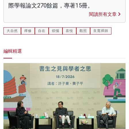
際學報論文270餘篇，專著15冊。
閱讀所有文章
大自然
禪修
自在
煩惱
喜悅
觀照
良寬禪師
編輯精選