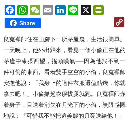
Facebook
WhatsApp
WeChat
Email
LinkedIn
Line
X
PrintFriendl
C
Share
Li
良寬禪師住在山腳下一所茅屋裏，生活很簡單。
一天晚上，他外出歸來，看見一個小偷正在他的
茅廬中東張西望，搖頭嘆氣──因為他找不到一
件可偷的東西。看着雙手空空的小偷，良寬禪師
安撫他說﹕「我身上的這件衣服還值點錢，你就
拿去吧﹗」小偷抓起衣服拔腿就跑。良寬禪師赤
着身子，目送着消失在月光下的小偷，無限感慨
地說﹕「可惜我不能把這美麗的月亮送給他﹗」