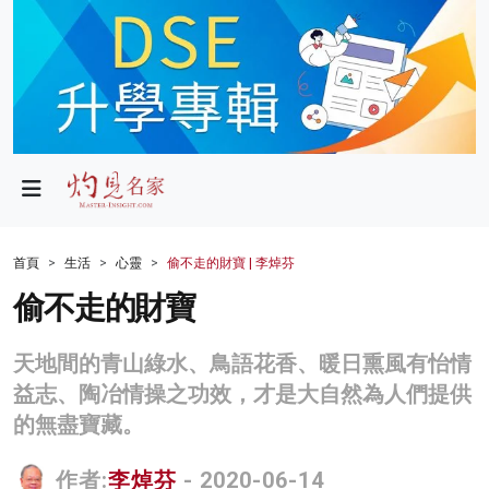
政局
教育
文化
財經
首頁
生活
心靈
偷不走的財寶 | 李焯芬
生活
偷不走的財寶
健康
天地間的青山綠水、鳥語花香、暖日熏風有怡情
商業
益志、陶冶情操之功效，才是大自然為人們提供
的無盡寶藏。
科技
影片
作者:
李焯芬
- 2020-06-14