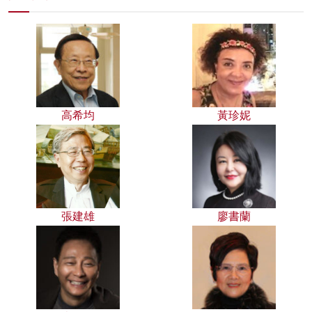
高希均
黃珍妮
張建雄
廖書蘭