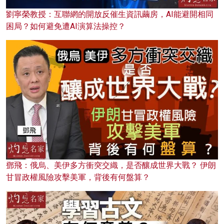
劉寧榮教授：互聯網的開放反催生資訊繭房，AI能避開相同
困局？如何避免遭AI演算法操控？
鄧飛：俄烏、美伊多方衝突交織，是否釀成世界大戰？ 伊朗
甘冒政權風險攻擊美軍，背後有何盤算？