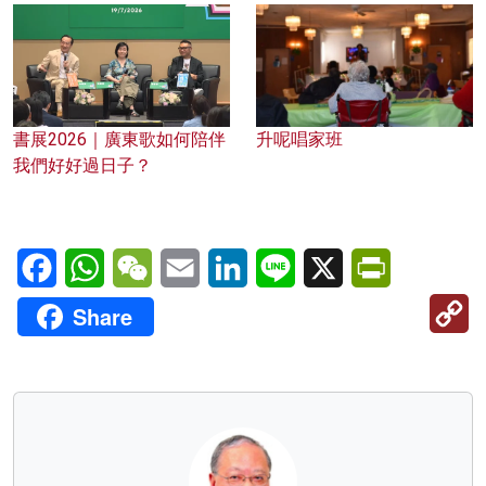
書展2026｜廣東歌如何陪伴
升呢唱家班
我們好好過日子？
Facebook
WhatsApp
WeChat
Email
LinkedIn
Line
X
PrintFriendl
C
Share
Li