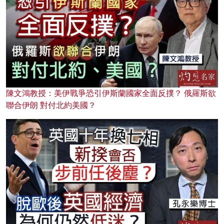
陳文鴻教授：美伊戰爭恐引伊斯蘭國家全面反撲？ 俄羅斯欲
聯合伊朗 對付北約美國？