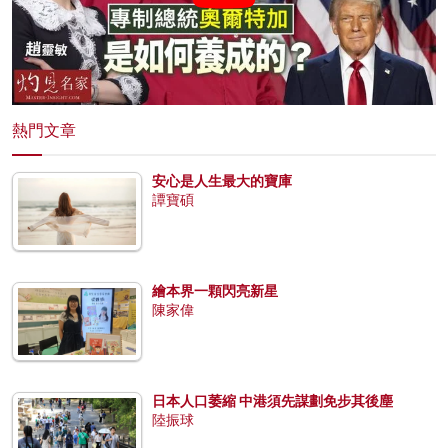
熱門文章
安心是人生最大的寶庫
譚寶碩
繪本界一顆閃亮新星
陳家偉
日本人口萎縮 中港須先謀劃免步其後塵
陸振球