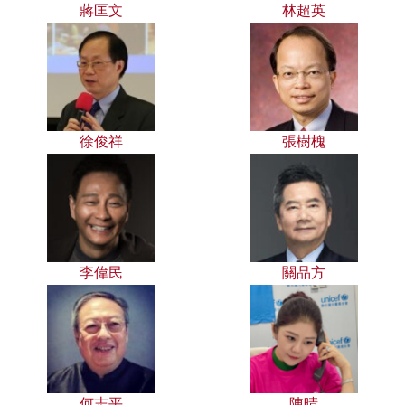
蔣匡文
林超英
徐俊祥
張樹槐
李偉民
關品方
何志平
陳晴