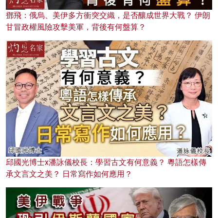
鄧飛：俄烏、美伊多方衝突交織，是否釀成世界大戰？ 伊朗
甘冒政權風險攻擊美軍，背後有何盤算？
邱國光博士x潘詠儀校長：學習古文有何意義？ 粵語怎樣傳
承文言文之美？ 日常寫作如何應用？