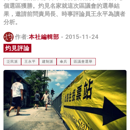
個選區獲勝。灼見名家就這次區議會的選舉結
名家榜
果，邀請前問責局長、時事評論員王永平為讀者
灼見活動
分析。
關於我們
作者:
本社編輯部
- 2015-11-24
灼見評論
泛民派
王永平
建制派
傘兵
區議會選舉