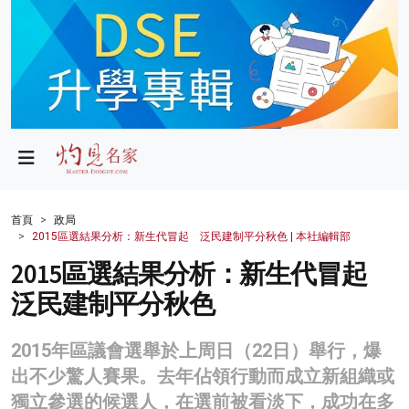
政局
教育
文化
財經
首頁
政局
2015區選結果分析：新生代冒起 泛民建制平分秋色 | 本社編輯部
生活
2015區選結果分析：新生代冒起
健康
泛民建制平分秋色
商業
2015年區議會選舉於上周日（22日）舉行，爆
科技
出不少驚人賽果。去年佔領行動而成立新組織或
影片
獨立參選的候選人，在選前被看淡下，成功在多