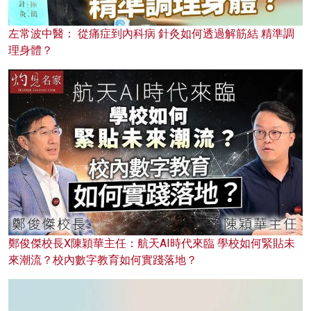
左常波中醫： 從痛症到內科病 針灸如何透過解筋結 精準調
理身體？
鄭俊傑校長X陳穎華主任：航天AI時代來臨 學校如何緊貼未
來潮流？校內數字教育如何實踐落地？