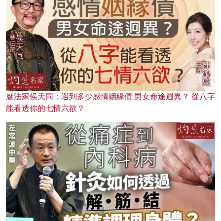
曆法家侯天同：遇到多少感情姻緣債 男女命途迥異？ 從八字
能看透你的七情六欲？