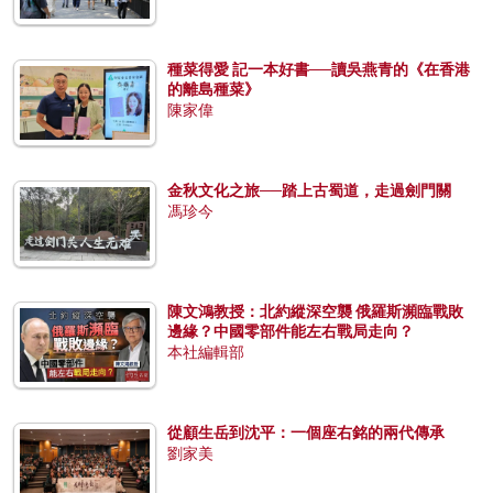
種菜得愛 記一本好書──讀吳燕青的《在香港
的離島種菜》
陳家偉
金秋文化之旅──踏上古蜀道，走過劍門關
馮珍今
陳文鴻教授：北約縱深空襲 俄羅斯瀕臨戰敗
邊緣？中國零部件能左右戰局走向？
本社編輯部
從顧生岳到沈平：一個座右銘的兩代傳承
劉家美