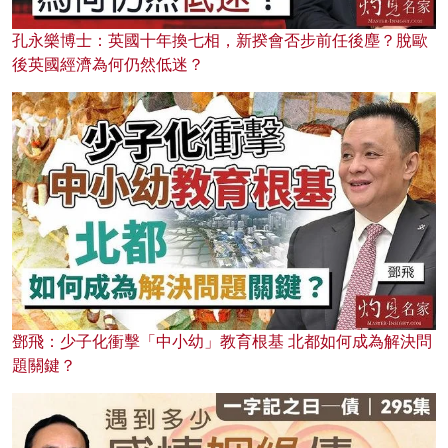
孔永樂博士：英國十年換七相，新揆會否步前任後塵？脫歐
後英國經濟為何仍然低迷？
鄧飛：少子化衝擊「中小幼」教育根基 北都如何成為解決問
題關鍵？