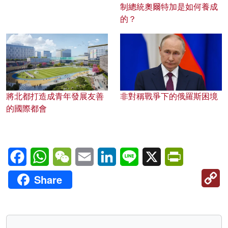
制總統奧爾特加是如何養成
的？
將北都打造成青年發展友善
非對稱戰爭下的俄羅斯困境
的國際都會
Facebook
WhatsApp
WeChat
Email
LinkedIn
Line
X
PrintFriendl
C
Share
Li