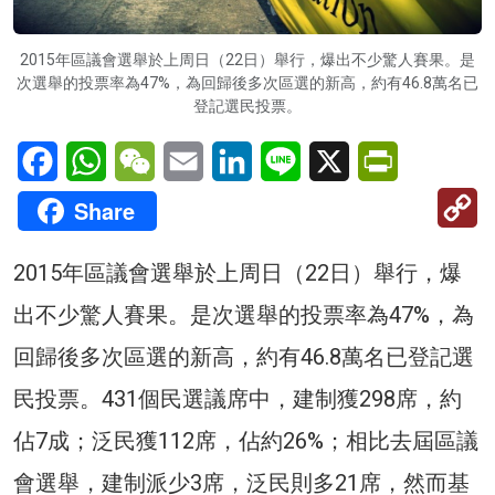
2015年區議會選舉於上周日（22日）舉行，爆出不少驚人賽果。是
次選舉的投票率為47%，為回歸後多次區選的新高，約有46.8萬名已
登記選民投票。
Facebook
WhatsApp
WeChat
Email
LinkedIn
Line
X
PrintFriendl
C
Share
Li
2015年區議會選舉於上周日（22日）舉行，爆
出不少驚人賽果。是次選舉的投票率為47%，為
回歸後多次區選的新高，約有46.8萬名已登記選
民投票。431個民選議席中，建制獲298席，約
佔7成；泛民獲112席，佔約26%；相比去屆區議
會選舉，建制派少3席，泛民則多21席，然而基