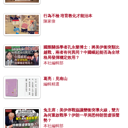
行為不檢 培育教化才能治本
陳家偉
國際關係學者孔永樂博士：將美伊衝突類比
越戰，兩者有何異同？中國崛起能否為全球
格局發揮穩定效用？
本社編輯部
葛亮：見南山
編輯精選
兔主席：美伊停戰協議變衝突導火線，雙方
為何重啟戰爭？伊朗一早洞悉特朗普虛張聲
勢？
本社編輯部