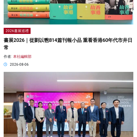
2026書展巡禮
書展2026｜從劉以鬯814篇刊報小品 重看香港60年代市井日
常
作者:
本社編輯部
2026-08-06