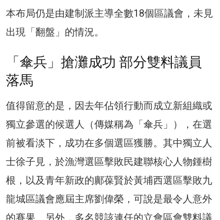
本布局仍是由建制派主導全數18個區議會，未見
出現「翻盤」的情況。
「傘兵」搶灘成功 部分雙料議員
落馬
值得留意的是，因去年佔領行動而成立新組織或
獨立參選的候選人（傳媒稱為「傘兵」），在選
前被看淡下，成功在多個選區獲勝。其中獨立人
士徐子見，於漁灣選區擊敗民建聯核心人物鍾樹
根，以及青年新政的鄺葆賢於黃埔西選區擊敗九
龍城區議會應屆主席劉偉榮，可說是最令人意外
的賽果。另外，多名競該連任的立會區會雙料議