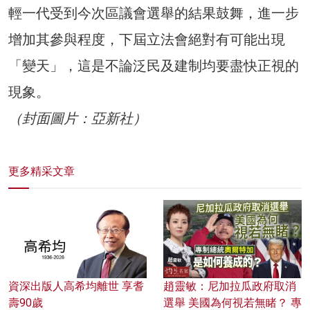
輕一代受到今次區議會選舉的結果鼓舞，進一步
增加其參與程度，下屆立法會絕對有可能出現
「變天」，這是不論泛民及建制均要盡快正視的
現象。
（封面圖片：亞新社）
更多精采文章
資深出版人高希均離世 享耆
趙靈敏：尼加拉瓜政府取消
壽90歲
選舉 美國為何視若無睹？ 專