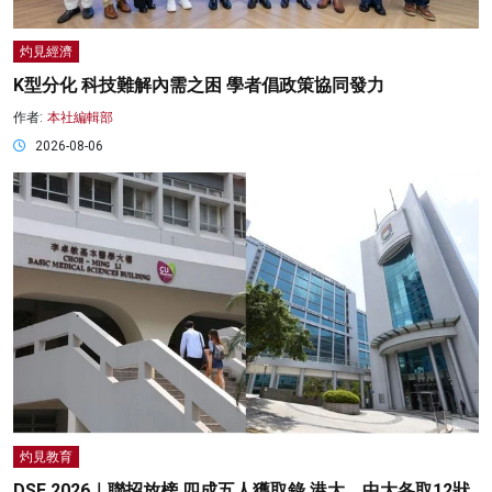
灼見經濟
K型分化 科技難解內需之困 學者倡政策協同發力
作者:
本社編輯部
2026-08-06
灼見教育
DSE 2026｜聯招放榜 四成五人獲取錄 港大、中大各取12狀