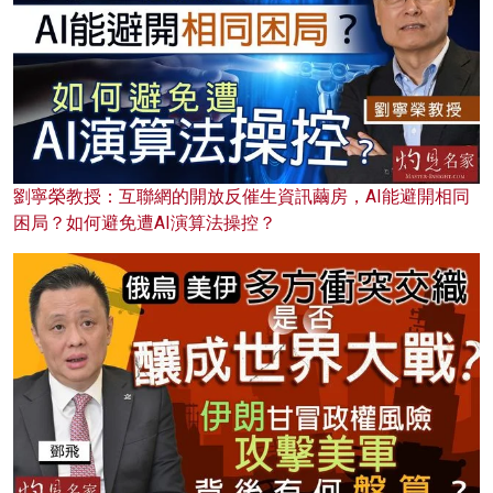
劉寧榮教授：互聯網的開放反催生資訊繭房，AI能避開相同
困局？如何避免遭AI演算法操控？