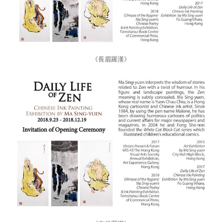
《長眉羅漢》