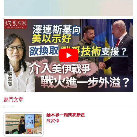
熱門文章
繪本界一顆閃亮新星
陳家偉