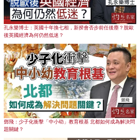
孔永樂博士：英國十年換七相，新揆會否步前任後塵？脫歐
後英國經濟為何仍然低迷？
鄧飛：少子化衝擊「中小幼」教育根基 北都如何成為解決問
題關鍵？