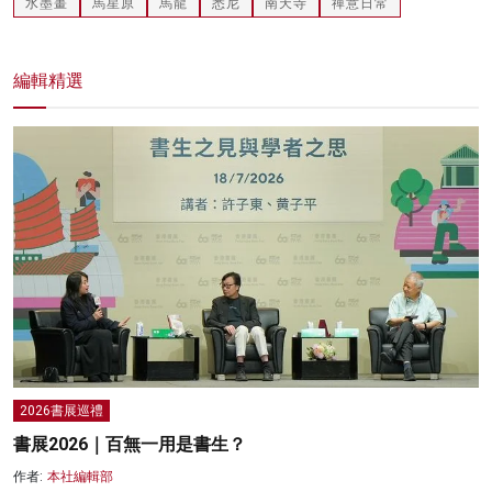
水墨畫
馬星原
馬龍
悉尼
南天寺
禪意日常
編輯精選
2026書展巡禮
書展2026｜百無一用是書生？
作者:
本社編輯部