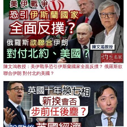
陳文鴻教授：美伊戰爭恐引伊斯蘭國家全面反撲？ 俄羅斯欲
聯合伊朗 對付北約美國？