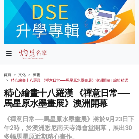
政局
教育
文化
財經
首頁
文化
藝術
精心繪畫十八羅漢 《禪意日常──馬星原水墨畫展》澳洲開幕 | 編輯精選
生活
精心繪畫十八羅漢 《禪意日常──
健康
馬星原水墨畫展》澳洲開幕
商業
《禪意日常──馬星原水墨畫展》將於9月23日下
科技
午2時，於澳洲悉尼南天寺海會堂開幕，展出30
影片
多幅馬星原近期精心畫作。