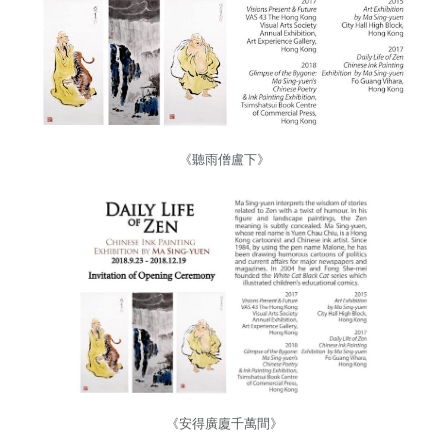
《聽雨僧盧下》
《安得廣廈千萬間》