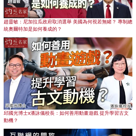
趙靈敏：尼加拉瓜政府取消選舉 美國為何視若無睹？ 專制總
統奧爾特加是如何養成的？
邱國光博士x潘詠儀校長：如何善用動畫遊戲 提升學習古文
動機？