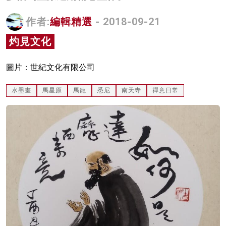
名家榜
作者:
編輯精選
- 2018-09-21
灼見活動
灼見文化
關於我們
圖片：世紀文化有限公司
水墨畫
馬星原
馬龍
悉尼
南天寺
禪意日常