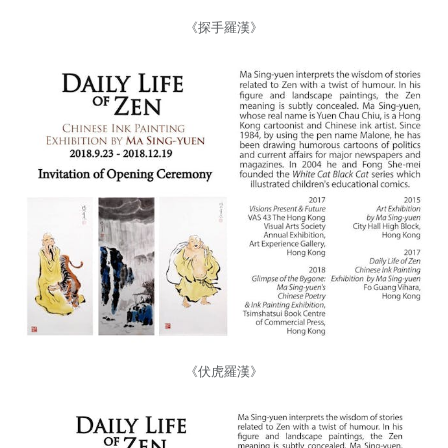
《探手羅漢》
《伏虎羅漢》