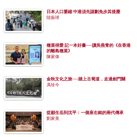
日本人口萎縮 中港須先謀劃免步其後塵
陸振球
種菜得愛 記一本好書──讀吳燕青的《在香港
的離島種菜》
陳家偉
金秋文化之旅──踏上古蜀道，走過劍門關
馮珍今
從顧生岳到沈平：一個座右銘的兩代傳承
劉家美