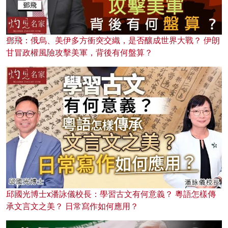
鄧飛：俄烏、美伊多方衝突交織，是否釀成世界大戰？ 伊朗
甘冒政權風險攻擊美軍，背後有何盤算？
邱國光博士x潘詠儀校長：學習古文有何意義？ 粵語怎樣傳
承文言文之美？ 日常寫作如何應用？