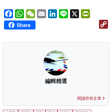
Facebook
WhatsApp
WeChat
Email
LinkedIn
Line
X
PrintFriendl
C
Share
Li
編輯精選
閱讀所有文章