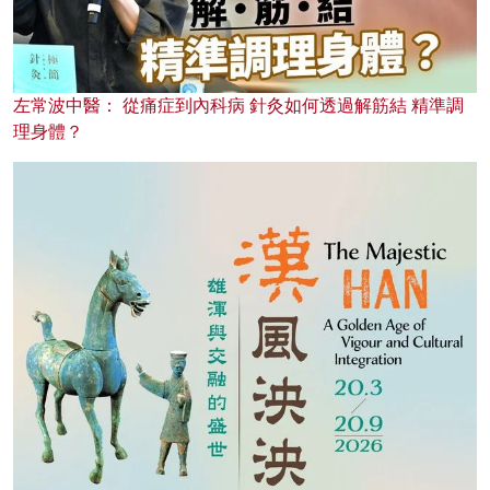
左常波中醫： 從痛症到內科病 針灸如何透過解筋結 精準調
理身體？