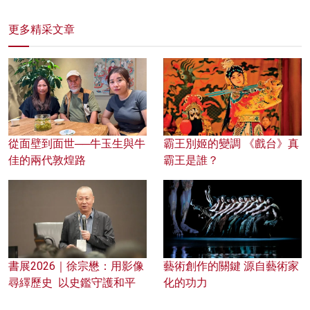
更多精采文章
從面壁到面世──牛玉生與牛
霸王別姬的變調 《戲台》真
佳的兩代敦煌路
霸王是誰？
書展2026｜徐宗懋：用影像
藝術創作的關鍵 源自藝術家
尋繹歷史 以史鑑守護和平
化的功力