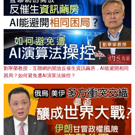
劉寧榮教授：互聯網的開放反催生資訊繭房，AI能避開相同
困局？如何避免遭AI演算法操控？