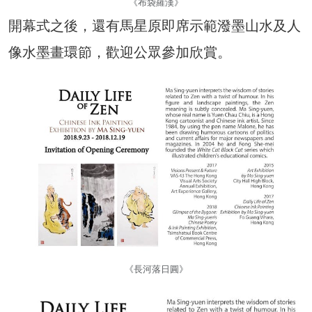
《布袋羅漢》
開幕式之後，還有馬星原即席示範潑墨山水及人
像水墨畫環節，歡迎公眾參加欣賞。
《長河落日圓》