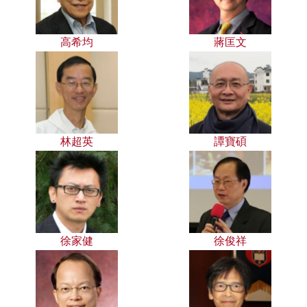
高希均
蔣匡文
林超英
譚寶碩
徐家健
徐俊祥