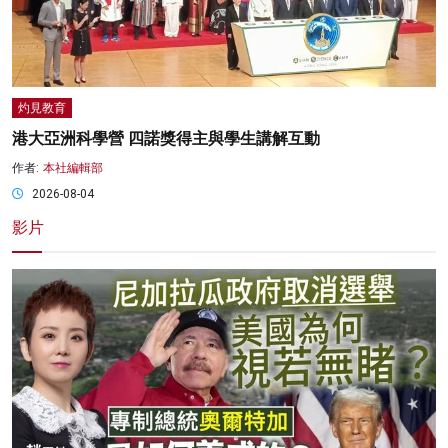
灼見教育
港大亞洲科學營 四諾獎得主與學生講解互動
作者:
本社編輯部
2026-08-04
影片