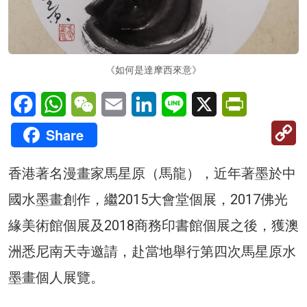
《如何是達摩西來意》
Facebook
WhatsApp
WeChat
Email
LinkedIn
Line
X
PrintFriendl
C
Share
Li
香港著名漫畫家馬星原（馬龍），近年著墨於中
國水墨畫創作，繼2015大會堂個展，2017佛光
緣美術館個展及2018商務印書館個展之後，獲澳
洲悉尼南天寺邀請，赴當地舉行第四次馬星原水
墨畫個人展覽。