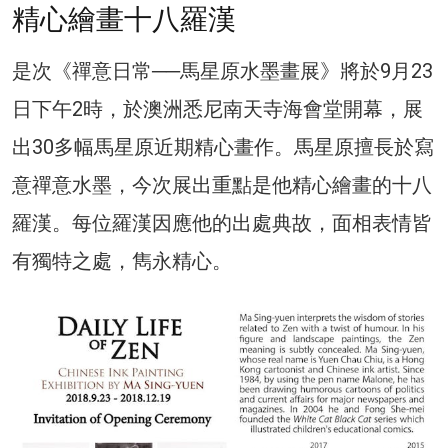
精心繪畫十八羅漢
是次《禪意日常──馬星原水墨畫展》將於9月23
日下午2時，於澳洲悉尼南天寺海會堂開幕，展
出30多幅馬星原近期精心畫作。馬星原擅長於寫
意禪意水墨，今次展出重點是他精心繪畫的十八
羅漢。每位羅漢因應他的出處典故，面相表情皆
有獨特之處，雋永精心。