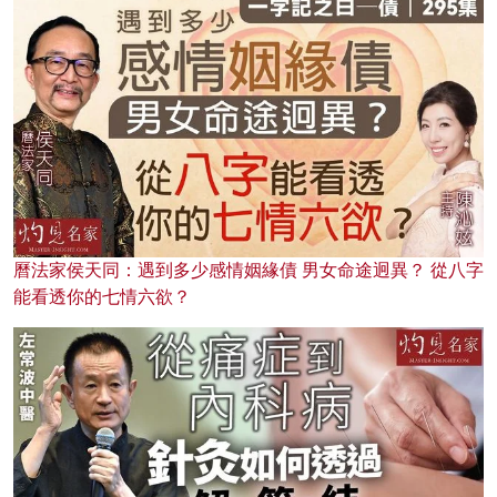
曆法家侯天同：遇到多少感情姻緣債 男女命途迥異？ 從八字
能看透你的七情六欲？