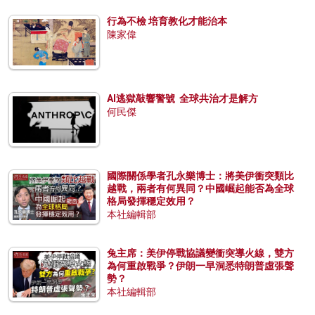
行為不檢 培育教化才能治本
陳家偉
AI逃獄敲響警號 全球共治才是解方
何民傑
國際關係學者孔永樂博士：將美伊衝突類比
越戰，兩者有何異同？中國崛起能否為全球
格局發揮穩定效用？
本社編輯部
兔主席：美伊停戰協議變衝突導火線，雙方
為何重啟戰爭？伊朗一早洞悉特朗普虛張聲
勢？
本社編輯部