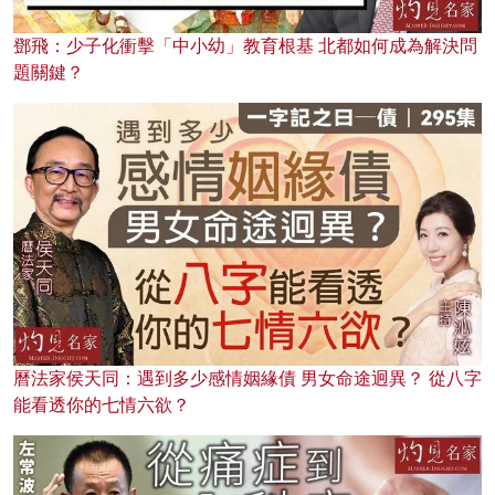
鄧飛：少子化衝擊「中小幼」教育根基 北都如何成為解決問
題關鍵？
曆法家侯天同：遇到多少感情姻緣債 男女命途迥異？ 從八字
能看透你的七情六欲？