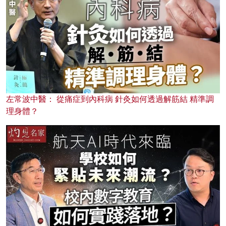
左常波中醫： 從痛症到內科病 針灸如何透過解筋結 精準調
理身體？