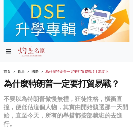
政局
教育
文化
財經
首頁
政局
國際
為什麼特朗普一定要打貿易戰？ | 馮文正
生活
為什麼特朗普一定要打貿易戰？
健康
不要以為特朗普傲慢無禮，狂徒性格，橫衝直
商業
撞，便低估這個人物，其實由開始競選那一天開
始，直至今天，所有的舉措都按部就班的去進
科技
行。
影片