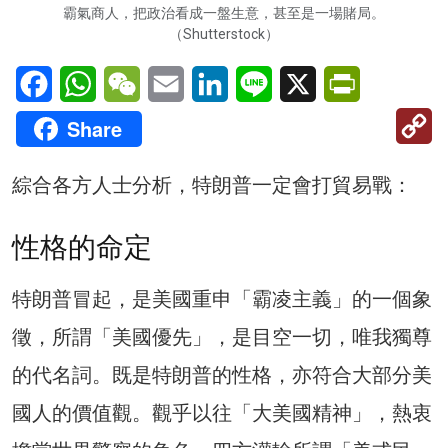
霸氣商人，把政治看成一盤生意，甚至是一場賭局。
（Shutterstock）
Facebook
WhatsApp
WeChat
Email
LinkedIn
Line
X
PrintFriendl
C
Share
Li
綜合各方人士分析，特朗普一定會打貿易戰：
性格的命定
特朗普冒起，是美國重申「霸凌主義」的一個象
徵，所謂「美國優先」，是目空一切，唯我獨尊
的代名詞。既是特朗普的性格，亦符合大部分美
國人的價值觀。觀乎以往「大美國精神」，熱衷