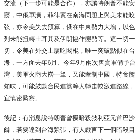
交流（下一步可能是合作），亦讓特朗普不能安
寢，中俄軍演，菲律賓在南海問題上與美未能咬
弦，亦令美失去預算，俄在中東勢力大增，以色
列未能扭轉土耳其及伊朗協作態勢等。這一切一
切，令美在外交上屢吃悶棍，唯一突破點似在台
海，一方面去年6月、今年9月兩次售賣軍備予台
灣，美軍火商大撈一筆，又能牽制中國，特食髓
知味，可能鼓動台民進黨等人轉走較激進路線，
宜慎密監察。
後記：有消息說特朗普曾擬暗殺敍利亞元首巴沙
爾，若要達到台海緊張，有人戲言下一個暗殺目