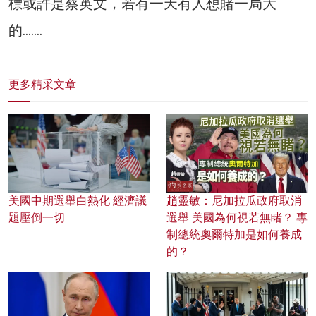
標或許是蔡英文，若有一天有人想賭一局大
的…….
更多精采文章
美國中期選舉白熱化 經濟議
趙靈敏：尼加拉瓜政府取消
題壓倒一切
選舉 美國為何視若無睹？ 專
制總統奧爾特加是如何養成
的？