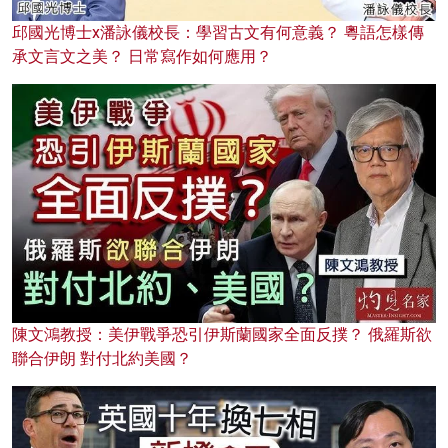
邱國光博士x潘詠儀校長：學習古文有何意義？ 粵語怎樣傳
承文言文之美？ 日常寫作如何應用？
陳文鴻教授：美伊戰爭恐引伊斯蘭國家全面反撲？ 俄羅斯欲
聯合伊朗 對付北約美國？