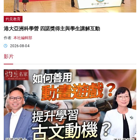
灼見教育
港大亞洲科學營 四諾獎得主與學生講解互動
作者:
本社編輯部
2026-08-04
影片