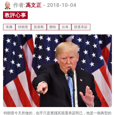
作者:
馮文正
- 2018-10-04
名家榜
教評心事
灼見活動
美國
特朗普
貿易戰
關稅
台海
競選承諾
關於我們
特朗普今天所做的，似乎只是實踐其競選承諾而已，他是一個典型的