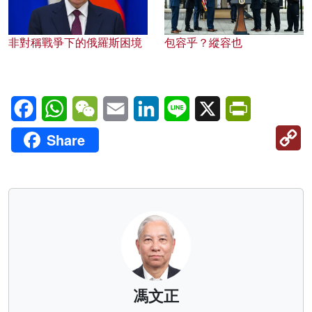
非對稱戰爭下的俄羅斯困境
包容乎？縱容也
Facebook
WhatsApp
WeChat
Email
LinkedIn
Line
X
PrintFriendl
C
Share
Li
馮文正