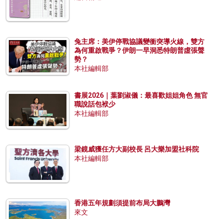
兔主席：美伊停戰協議變衝突導火線，雙方
為何重啟戰爭？伊朗一早洞悉特朗普虛張聲
勢？
本社編輯部
書展2026｜葉劉淑儀：最喜歡姐姐角色 無官
職說話包袱少
本社編輯部
梁鏡威獲任方大副校長 呂大樂加盟社科院
本社編輯部
香港五年規劃須提前布局大鵬灣
來文