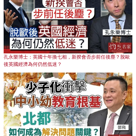
孔永樂博士：英國十年換七相，新揆會否步前任後塵？脫歐
後英國經濟為何仍然低迷？