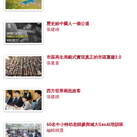
歷史給中國人一個公道
張建雄
市區再生局範式實現真正的市區重建3.0
張量童
西方世界兩批政客
張建雄
60名中小特幼老師參與城大GenAI培訓班
編輯精選