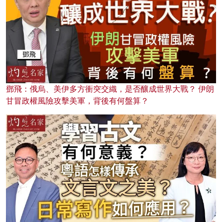
鄧飛：俄烏、美伊多方衝突交織，是否釀成世界大戰？ 伊朗
甘冒政權風險攻擊美軍，背後有何盤算？