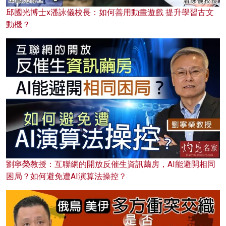
邱國光博士x潘詠儀校長：如何善用動畫遊戲 提升學習古文
動機？
劉寧榮教授：互聯網的開放反催生資訊繭房，AI能避開相同
困局？如何避免遭AI演算法操控？