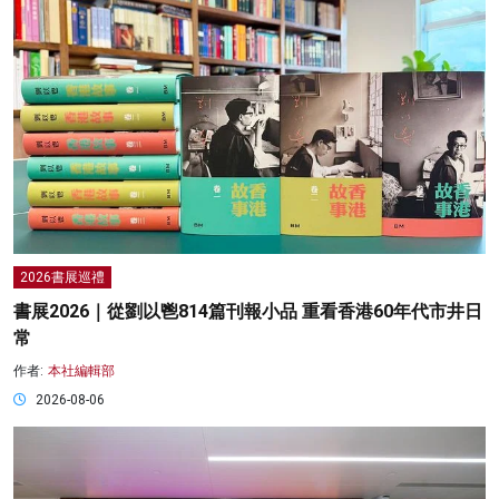
2026書展巡禮
書展2026｜從劉以鬯814篇刊報小品 重看香港60年代市井日
常
作者:
本社編輯部
2026-08-06