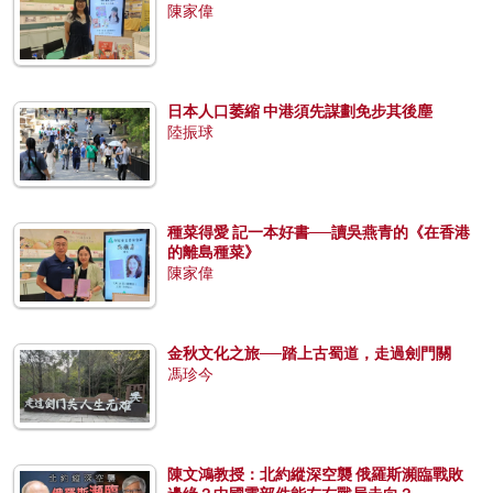
陳家偉
日本人口萎縮 中港須先謀劃免步其後塵
陸振球
種菜得愛 記一本好書──讀吳燕青的《在香港
的離島種菜》
陳家偉
金秋文化之旅──踏上古蜀道，走過劍門關
馮珍今
陳文鴻教授：北約縱深空襲 俄羅斯瀕臨戰敗