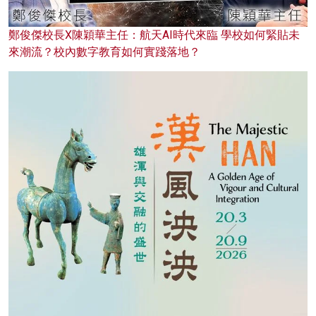
鄭俊傑校長X陳穎華主任：航天AI時代來臨 學校如何緊貼未
來潮流？校內數字教育如何實踐落地？